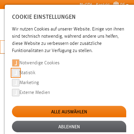
Zum Hauptinhalt springen
MyOTH
Kontakt
DE
COOKIE EINSTELLUNGEN
SUCHE
Wir nutzen Cookies auf unserer Website. Einige von ihnen
sind technisch notwendig, während andere uns helfen,
diese Website zu verbessern oder zusätzliche
JETZT BEWERBEN
Funktionalitäten zur Verfügung zu stellen.
Notwendige Cookies
SUCHE
Statistik
Marketing
FILTER
Externe Medien
Typ
ALLE AUSWÄHLEN
Erstellungsdatum
ABLEHNEN