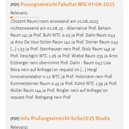
Pruungseinsicht Fakultat WIG 01-08-2025
[PDF]
Relevanz:
/Dozent
Raum/room
anwesend am 01.08.2025
nichtanwesend am 01.08.25 - Alternative Prof. Beham
Raum
141 ja Prof. Buhl WTC 0.05 ja Prof. Dalm
Raum
043
ja Amy De Vour-Schön
Raum
142 ja Prof. Dörner
Raum
043
[...] 1.33 ja Prof. Steinhauser nein Prof. Stolz
Raum
149 ja
Prof. Veschgini WTC 1.26 ja Prof. Wiebe
Raum
235 ja Arno
Erzberger nein übernimmt Prof. Dalm -
Raum
043 Lisa
Mora nein auf Anfrage/on request im [...] Heigl
Innovationslabor 0.12 WTC ja Prof. Holzmann nein Prof.
Kummetsteiner
Raum
0.45 ja Prof. Kühnl WTC 1.39 ja Prof.
Müller
Raum
144 ja Prof. Ringler nein auf Anfrage/on
request Prof. Rothgang nein Prof
Info-Prufungseinsicht-SoSe2025 Studis
[PDF]
Relevanz: