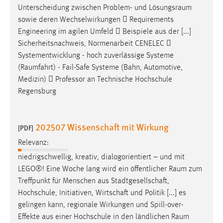
Unterscheidung zwischen Problem- und
Lösungsraum
sowie deren Wechselwirkungen  Requirements
Engineering im agilen Umfeld  Beispiele aus der [...]
Sicherheitsnachweis, Normenarbeit CENELEC 
Systementwicklung - hoch zuverlässige Systeme
(
Raumfahrt
) - Fail-Safe Systeme (Bahn, Automotive,
Medizin)  Professor an Technische Hochschule
Regensburg
202507 Wissenschaft mit Wirkung
[PDF]
Relevanz:
niedrigschwellig, kreativ, dialogorientiert – und mit
LEGO®! Eine Woche lang wird ein öffentlicher
Raum
zum
Treffpunkt für Menschen aus Stadtgesellschaft,
Hochschule, Initiativen, Wirtschaft und Politik [...] es
gelingen kann, regionale Wirkungen und Spill-over-
Effekte aus einer Hochschule in den ländlichen
Raum