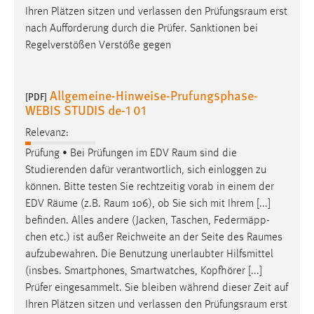
Ihren Plätzen sitzen und verlassen den
Prüfungsraum
erst
nach Aufforderung durch die Prüfer. Sanktionen bei
Regelverstößen Verstöße gegen
Allgemeine-Hinweise-Prufungsphase-
[PDF]
WEBIS STUDIS de-1 01
Relevanz:
Prüfung • Bei Prüfungen im EDV
Raum
sind die
Studierenden dafür verantwortlich, sich einloggen zu
können. Bitte testen Sie rechtzeitig vorab in einem der
EDV
Räume
(z.B.
Raum
106), ob Sie sich mit Ihrem [...]
befinden. Alles andere (Jacken, Taschen, Federmäpp-
chen etc.) ist außer Reichweite an der Seite des
Raumes
aufzubewahren. Die Benutzung unerlaubter Hilfsmittel
(insbes. Smartphones, Smartwatches, Kopfhörer [...]
Prüfer eingesammelt. Sie bleiben während dieser Zeit auf
Ihren Plätzen sitzen und verlassen den
Prüfungsraum
erst