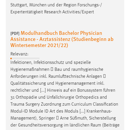
Zweck:
Stuttgart, München und der Region Forschungs-/
Dieser Cookie ist notwendig um sich an der Website
Expertentätigkeit Research Activities/Expert
einloggen zu können.
Cookie Laufzeit:
Modulhandbuch Bachelor Physician
[PDF]
24 Stunden
Assistance - Arztassistenz (Studienbeginn ab
Wintersemester 2021/22)
Relevanz:
STATISTIK
Infektionen, Infektionsschutz und spezielle
Statistik Cookies erfassen Informationen anonym.
Hygienemaßnahmen  Bau und
raumhygienische
Diese Informationen helfen uns zu verstehen, wie
Anforderungen inkl.
Raumlufttechnische
Anlagen 
unsere Besucher unsere Website nutzen.
Qualitätssicherung und Hygienemanagement inkl.
rechtlicher und [...] Hinweis auf ein Bonussystem führen
Matomo
31 Orthopädie und Unfallchirurgie Orthopedics and
Trauma
Surgery Zuordnung zum Curriculum Classification
Name:
Modul-ID Module ID Art des Moduls [...] Krankenhaus-
_pk_ref, _pk_cvar, _pk_id, _pk_ses
Management), Springer  Arne Süßmuth, Sicherstellung
Zweck:
der Gesundheitsversorgung im ländlichen
Raum
(Beiträge
Zugriffsstatistik