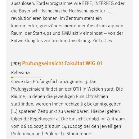
auszulösen. Förderprogramme wie EFRE, INTERREG oder
die Bayerisch- Tschechische Hochschulagentur [...]
revolutionieren können. Im Zentrum steht ein
koordinierter, grenzüberschreitender Ansatz im alpinen
Raum
, der Start-ups und KMU aktiv einbindet – von der
Entwicklung bis zur breiten Umsetzung. Ziel ist es
Prufungseinsicht Fakultat WIG 01
[PDF]
Relevanz:
sowie das Prüfungsfach anzugeben. 3. Die
Prüfungseinsicht findet an der OTH in Weiden statt. Die
Räume
, in denen die jeweiligen Einsichtnahmen
stattfinden, werden Ihnen rechtzeitig bekanntgegeben.
[...] späteren Zeitpunkt zu vereinbaren. Hierbei gelten
folgende Regelungen: a. Die Einsicht erfolgt im
Zeitraum
vom 06.10.2025 bis zum 14.11.2025 bei den jeweiligen
Prüferinnen und Prüfern. b. Studierende