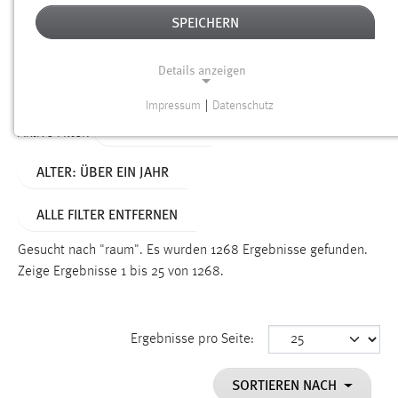
SPEICHERN
Alter
Details anzeigen
SUCHEN
Impressum
|
Datenschutz
NOTWENDIGE COOKIES
TYP: DATEIEN
Aktive Filter:
Notwendige Cookies ermöglichen grundlegende
ALTER: ÜBER EIN JAHR
Funktionen und sind für die einwandfreie Funktion der
Website erforderlich.
ALLE FILTER ENTFERNEN
Einverständnis
Gesucht nach "raum".
Es wurden 1268 Ergebnisse gefunden.
Name:
Zeige Ergebnisse 1 bis 25 von 1268.
cookie_consent
Zweck:
Ergebnisse pro Seite:
Dieser Cookie speichert die ausgewählten Einverständnis-
Optionen des Benutzers
SORTIEREN NACH
Cookie Laufzeit: