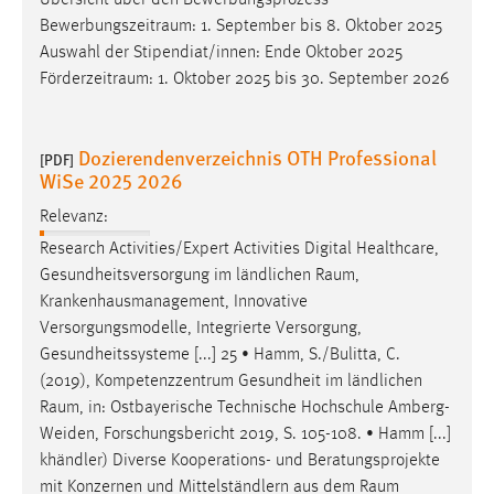
Übersicht über den Bewerbungsprozess
30 Tage
Bewerbungszeitraum
: 1. September bis 8. Oktober 2025
Auswahl der Stipendiat/innen: Ende Oktober 2025
Chat
Förderzeitraum
: 1. Oktober 2025 bis 30. September 2026
Name:
MibewSessionID, MIBEW_UserID, mibew_locale, mibew-
Dozierendenverzeichnis OTH Professional
[PDF]
chat-frame-style-5e9dbeb1811c0446
WiSe 2025 2026
Zweck:
Relevanz:
Wird benötigt um die Chatfunktion nutzen zu können.
Research Activities/Expert Activities Digital Healthcare,
Cookie Laufzeit:
Gesundheitsversorgung im ländlichen
Raum
,
MibewSessionID, mibew-chat-frame-style-
Krankenhausmanagement, Innovative
5e9dbeb1811c0446 = Sitzungslaufzeit, mibew_locale = 3
Versorgungsmodelle, Integrierte Versorgung,
Jahre, MIBEW_UserID = 1 Jahr
Gesundheitssysteme [...] 25 • Hamm, S./Bulitta, C.
(2019), Kompetenzzentrum Gesundheit im ländlichen
Login
Raum
, in: Ostbayerische Technische Hochschule Amberg-
Weiden, Forschungsbericht 2019, S. 105-108. • Hamm [...]
Name:
khändler) Diverse Kooperations- und Beratungsprojekte
fe_user, be_user, be_lastLoginProvider
mit Konzernen und Mittelständlern aus dem
Raum