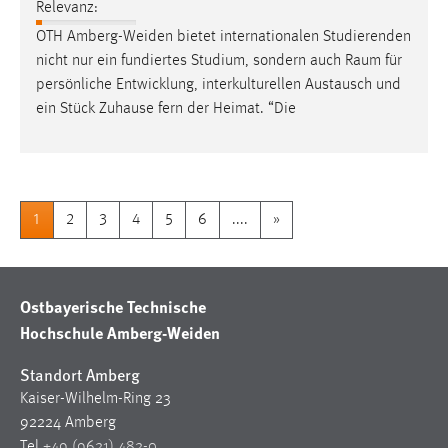
Relevanz:
OTH Amberg-Weiden bietet internationalen Studierenden
nicht nur ein fundiertes Studium, sondern auch
Raum
für
persönliche Entwicklung, interkulturellen Austausch und
ein Stück Zuhause fern der Heimat. “Die
1
2
3
4
5
6
....
»
Ostbayerische Technische
Hochschule Amberg-Weiden
Standort Amberg
Kaiser-Wilhelm-Ring 23
92224 Amberg
Tel
+49 (9621) 482-0