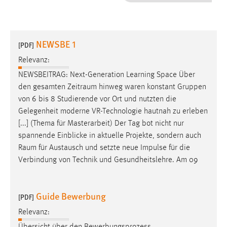
1 Jahr
Performance
NEWSBE 1
[PDF]
Name:
Relevanz:
staticfilecache
NEWSBEITRAG: Next-Generation Learning Space Über
den gesamten
Zeitraum
hinweg waren konstant Gruppen
Zweck:
von 6 bis 8 Studierende vor Ort und nutzten die
Für performante Seitenauslieferung wird in diesem Cookie
gespeichert, ob man eingeloggt ist.
Gelegenheit moderne VR-Technologie hautnah zu erleben
[...] (Thema für Masterarbeit) Der Tag bot nicht nur
spannende Einblicke in aktuelle Projekte, sondern auch
Sprachpräferenz
Raum
für Austausch und setzte neue Impulse für die
Name:
Verbindung von Technik und Gesundheitslehre. Am 09
site-language-preference
Zweck:
Guide Bewerbung
[PDF]
Das Cookie speichert die gewählte Sprache der Website.
Relevanz:
Cookie Laufzeit: