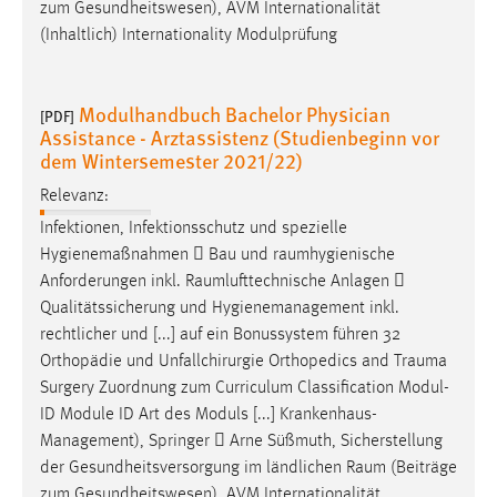
zum Gesundheitswesen), AVM Internationalität
(Inhaltlich) Internationality Modulprüfung
Cookie Laufzeit:
Max. 13 Monate
Modulhandbuch Bachelor Physician
[PDF]
Assistance - Arztassistenz (Studienbeginn vor
MARKETING
dem Wintersemester 2021/22)
Marketing Cookies werden von Drittanbietern
Relevanz:
verwendet, um personalisierte Werbung anzuzeigen.
Infektionen, Infektionsschutz und spezielle
Sie tun dies, indem sie Besucher über Websites
Hygienemaßnahmen  Bau und
raumhygienische
hinweg verfolgen.
Anforderungen inkl.
Raumlufttechnische
Anlagen 
Qualitätssicherung und Hygienemanagement inkl.
Google Ads
rechtlicher und [...] auf ein Bonussystem führen 32
Orthopädie und Unfallchirurgie Orthopedics and
Trauma
Name:
Surgery Zuordnung zum Curriculum Classification Modul-
_gcl_au
ID Module ID Art des Moduls [...] Krankenhaus-
Anbieter:
Management), Springer  Arne Süßmuth, Sicherstellung
Google Ireland Limited
der Gesundheitsversorgung im ländlichen
Raum
(Beiträge
Zweck:
zum Gesundheitswesen), AVM Internationalität