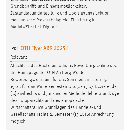
EXTERNE MEDIEN
Grundbegriffe und Einsatzmöglichkeiten,
Um Inhalte von Videoplattformen und Social Media
Zustandsraumdarstellung
und Übertragungsfunktion,
Plattformen anzeigen zu können, werden von diesen
mechanische Prozessbeispiele, Einführung in
externen Medien Cookies gesetzt.
Matlab/Simulink Digitale
YouTube
OTH Flyer ABR 2025 1
[PDF]
Vimeo
Relevanz:
Abschluss des Bachelorstudiums Bewerbung Online über
die Homepage der OTH Amberg-Weiden
Bewerbungszeitraum
: für das Sommersemester: 15.11. -
15.01. für das Wintersemester: 01.05. - 15.07. Dozierende
[...] Zivilrechts und juristischer Methodenlehre Grundzüge
des Europarechts und des europäischen
Wirtschaftsraums
Grundlagen des Handels- und
Gesellschafts rechts 2. Semester (15 ECTS) Anrechnung
möglich