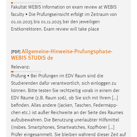
Fakultät WEBIS Information on exam review at WEBIS
faculty • Die Prüfungseinsicht erfolgt im
Zeitraum
von
01.10.2025 bis 01.11.2025 bei den jeweiligen
Erstkorrektoren. Exam review will take place
Allgemeine-Hinweise-Prufungsphase-
[PDF]
WEBIS STUDIS de
Relevanz:
Prüfung • Bei Prüfungen im EDV
Raum
sind die
Studierenden dafür verantwortlich, sich einloggen zu
können. Bitte testen Sie rechtzeitig vorab in einem der
EDV
Räume
(z.B.
Raum
106), ob Sie sich mit Ihrem [...]
befinden. Alles andere (Jacken, Taschen, Federmäpp-
chen etc.) ist außer Reichweite an der Seite des
Raumes
aufzubewahren. Die Benutzung unerlaubter Hilfsmittel
(insbes. Smartphones, Smartwatches, Kopfhörer [...]
Prüfer eingesammelt. Sie bleiben während dieser Zeit auf