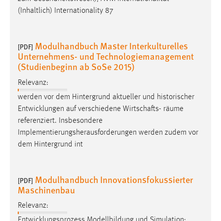
Conversion-Tracking
(Inhaltlich) Internationality 87
Cookie Laufzeit:
3 Monate
Modulhandbuch Master Interkulturelles
[PDF]
Unternehmens- und Technologiemanagement
(Studienbeginn ab SoSe 2015)
Facebook Pixel
Relevanz:
Name:
werden vor dem Hintergrund aktueller und historischer
_fbp
Entwicklungen auf verschiedene Wirtschafts-
räume
Anbieter:
referenziert. Insbesondere
Facebook
Implementierungsherausforderungen werden zudem vor
dem Hintergrund int
Zweck:
Conversion-Tracking
Cookie Laufzeit:
Modulhandbuch Innovationsfokussierter
[PDF]
3 Monate
Maschinenbau
Relevanz:
Entwicklungsprozess Modellbildung und Simulation: