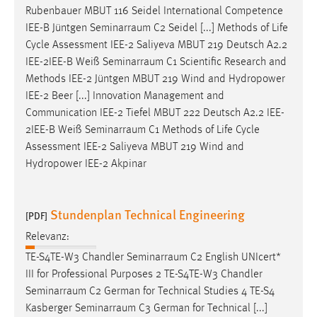
Rubenbauer MBUT 116 Seidel International Competence
IEE-B Jüntgen
Seminarraum
C2 Seidel [...] Methods of Life
Cycle Assessment IEE-2 Saliyeva MBUT 219 Deutsch A2.2
IEE-2IEE-B Weiß
Seminarraum
C1 Scientific Research and
Methods IEE-2 Jüntgen MBUT 219 Wind and Hydropower
IEE-2 Beer [...] Innovation Management and
Communication IEE-2 Tiefel MBUT 222 Deutsch A2.2 IEE-
2IEE-B Weiß
Seminarraum
C1 Methods of Life Cycle
Assessment IEE-2 Saliyeva MBUT 219 Wind and
Hydropower IEE-2 Akpinar
Stundenplan Technical Engineering
[PDF]
Relevanz:
TE-S4TE-W3 Chandler
Seminarraum
C2 English UNIcert*
III for Professional Purposes 2 TE-S4TE-W3 Chandler
Seminarraum
C2 German for Technical Studies 4 TE-S4
Kasberger
Seminarraum
C3 German for Technical [...]