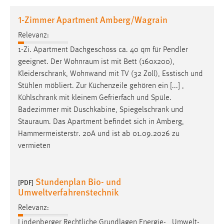
1 Jahr
1-Zimmer Apartment Amberg/Wagrain
Relevanz:
Performance
1-Zi. Apartment Dachgeschoss ca. 40 qm für Pendler
Name:
geeignet. Der
Wohnraum
ist mit Bett (160x200),
staticfilecache
Kleiderschrank, Wohnwand mit TV (32 Zoll), Esstisch und
Stühlen möbliert. Zur Küchenzeile gehören ein [...] ,
Zweck:
Kühlschrank mit kleinem Gefrierfach und Spüle.
Für performante Seitenauslieferung wird in diesem Cookie
gespeichert, ob man eingeloggt ist.
Badezimmer mit Duschkabine, Spiegelschrank und
Stauraum
. Das Apartment befindet sich in Amberg,
Hammermeisterstr. 20A und ist ab 01.09.2026 zu
Sprachpräferenz
vermieten
Name:
site-language-preference
Stundenplan Bio- und
[PDF]
Zweck:
Umweltverfahrenstechnik
Das Cookie speichert die gewählte Sprache der Website.
Relevanz:
Cookie Laufzeit:
Lindenberger Rechtliche Grundlagen Energie- , Umwelt-