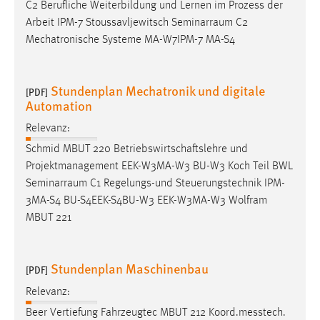
C2 Berufliche Weiterbildung und Lernen im Prozess der
Arbeit IPM-7 Stoussavljewitsch
Seminarraum
C2
Cookie Laufzeit:
Mechatronische Systeme MA-W7IPM-7 MA-S4
Max. 13 Monate
Stundenplan Mechatronik und digitale
[PDF]
MARKETING
Automation
Marketing Cookies werden von Drittanbietern
Relevanz:
verwendet, um personalisierte Werbung anzuzeigen.
Schmid MBUT 220 Betriebswirtschaftslehre und
Sie tun dies, indem sie Besucher über Websites
Projektmanagement EEK-W3MA-W3 BU-W3 Koch Teil BWL
hinweg verfolgen.
Seminarraum
C1 Regelungs-und Steuerungstechnik IPM-
3MA-S4 BU-S4EEK-S4BU-W3 EEK-W3MA-W3 Wolfram
Google Ads
MBUT 221
Name:
_gcl_au
Stundenplan Maschinenbau
[PDF]
Anbieter:
Relevanz:
Google Ireland Limited
Beer Vertiefung Fahrzeugtec MBUT 212 Koord.messtech.
Zweck: