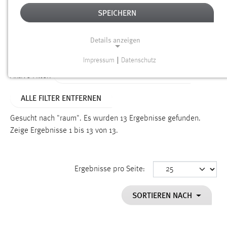
SPEICHERN
Alter
Details anzeigen
SUCHEN
Impressum
|
Datenschutz
NOTWENDIGE COOKIES
ALTER: WENIGER ALS EINE WOCHE
Aktive Filter:
Notwendige Cookies ermöglichen grundlegende
ALLE FILTER ENTFERNEN
Funktionen und sind für die einwandfreie Funktion der
Website erforderlich.
Gesucht nach "raum".
Es wurden 13 Ergebnisse gefunden.
Zeige Ergebnisse 1 bis 13 von 13.
Einverständnis
Name:
cookie_consent
Ergebnisse pro Seite:
Zweck:
SORTIEREN NACH
Dieser Cookie speichert die ausgewählten Einverständnis-
Optionen des Benutzers
Cookie Laufzeit: