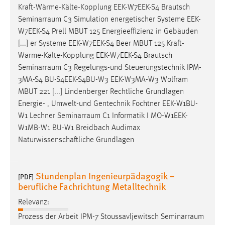
Kraft-Wärme-Kälte-Kopplung EEK-W7EEK-S4 Brautsch
Zweck:
Seminarraum
C3 Simulation energetischer Systeme EEK-
Dieser Cookie ist notwendig um sich an der Website
einloggen zu können.
W7EEK-S4 Prell MBUT 125 Energieeffizienz in Gebäuden
[...] er Systeme EEK-W7EEK-S4 Beer MBUT 125 Kraft-
Cookie Laufzeit:
Wärme-Kälte-Kopplung EEK-W7EEK-S4 Brautsch
24 Stunden
Seminarraum
C3 Regelungs-und Steuerungstechnik IPM-
3MA-S4 BU-S4EEK-S4BU-W3 EEK-W3MA-W3 Wolfram
MBUT 221 [...] Lindenberger Rechtliche Grundlagen
STATISTIK
Energie- , Umwelt-und Gentechnik Fochtner EEK-W1BU-
Statistik Cookies erfassen Informationen anonym.
W1 Lechner
Seminarraum
C1 Informatik I MO-W1EEK-
Diese Informationen helfen uns zu verstehen, wie
W1MB-W1 BU-W1 Breidbach Audimax
unsere Besucher unsere Website nutzen.
Naturwissenschaftliche Grundlagen
Matomo
Stundenplan Ingenieurpädagogik –
[PDF]
Name:
berufliche Fachrichtung Metalltechnik
_pk_ref, _pk_cvar, _pk_id, _pk_ses
Relevanz:
Zweck:
Prozess der Arbeit IPM-7 Stoussavljewitsch
Seminarraum
Zugriffsstatistik