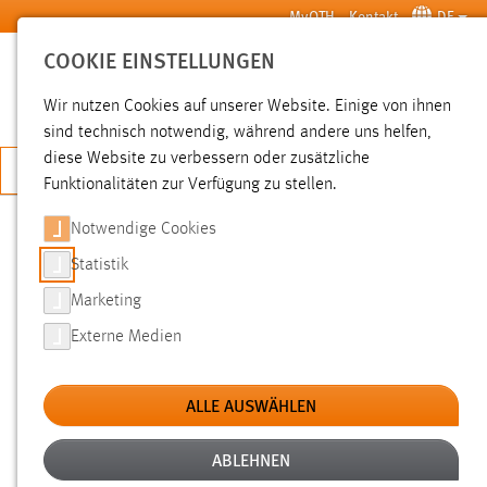
Zum Hauptinhalt springen
MyOTH
Kontakt
DE
COOKIE EINSTELLUNGEN
SUCHE
Wir nutzen Cookies auf unserer Website. Einige von ihnen
sind technisch notwendig, während andere uns helfen,
diese Website zu verbessern oder zusätzliche
JETZT BEWERBEN
Funktionalitäten zur Verfügung zu stellen.
Notwendige Cookies
SUCHE
Statistik
Marketing
FILTER
Externe Medien
Typ
ALLE AUSWÄHLEN
Erstellungsdatum
ABLEHNEN