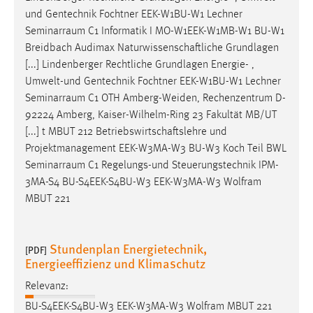
30 Tage
und Gentechnik Fochtner EEK-W1BU-W1 Lechner
Seminarraum
C1 Informatik I MO-W1EEK-W1MB-W1 BU-W1
Chat
Breidbach Audimax Naturwissenschaftliche Grundlagen
[...] Lindenberger Rechtliche Grundlagen Energie- ,
Name:
Umwelt-und Gentechnik Fochtner EEK-W1BU-W1 Lechner
MibewSessionID, MIBEW_UserID, mibew_locale, mibew-
Seminarraum
C1 OTH Amberg-Weiden, Rechenzentrum D-
chat-frame-style-5e9dbeb1811c0446
92224 Amberg, Kaiser-Wilhelm-Ring 23 Fakultät MB/UT
Zweck:
[...] t MBUT 212 Betriebswirtschaftslehre und
Wird benötigt um die Chatfunktion nutzen zu können.
Projektmanagement EEK-W3MA-W3 BU-W3 Koch Teil BWL
Seminarraum
C1 Regelungs-und Steuerungstechnik IPM-
Cookie Laufzeit:
3MA-S4 BU-S4EEK-S4BU-W3 EEK-W3MA-W3 Wolfram
MibewSessionID, mibew-chat-frame-style-
MBUT 221
5e9dbeb1811c0446 = Sitzungslaufzeit, mibew_locale = 3
Jahre, MIBEW_UserID = 1 Jahr
Stundenplan Energietechnik,
[PDF]
Login
Energieeffizienz und Klimaschutz
Name:
Relevanz:
fe_user, be_user, be_lastLoginProvider
BU-S4EEK-S4BU-W3 EEK-W3MA-W3 Wolfram MBUT 221