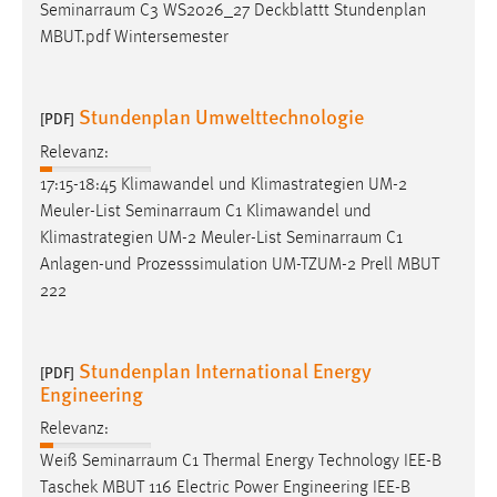
EXTERNE MEDIEN
Seminarraum
C3 WS2026_27 Deckblattt Stundenplan
MBUT.pdf Wintersemester
Um Inhalte von Videoplattformen und Social Media
Plattformen anzeigen zu können, werden von diesen
externen Medien Cookies gesetzt.
Stundenplan Umwelttechnologie
[PDF]
YouTube
Relevanz:
17:15-18:45 Klimawandel und Klimastrategien UM-2
Meuler-List
Seminarraum
C1 Klimawandel und
Vimeo
Klimastrategien UM-2 Meuler-List
Seminarraum
C1
Anlagen-und Prozesssimulation UM-TZUM-2 Prell MBUT
222
Stundenplan International Energy
[PDF]
Engineering
Relevanz:
Weiß
Seminarraum
C1 Thermal Energy Technology IEE-B
Taschek MBUT 116 Electric Power Engineering IEE-B