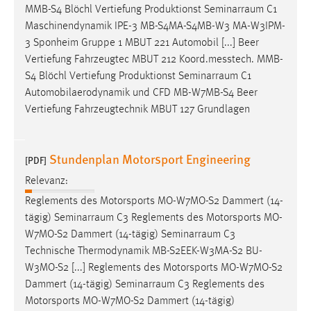
MMB-S4 Blöchl Vertiefung Produktionst
Seminarraum
C1
Conversion-Tracking
Maschinendynamik IPE-3 MB-S4MA-S4MB-W3 MA-W3IPM-
Cookie Laufzeit:
3 Sponheim Gruppe 1 MBUT 221 Automobil [...] Beer
3 Monate
Vertiefung Fahrzeugtec MBUT 212 Koord.messtech. MMB-
S4 Blöchl Vertiefung Produktionst
Seminarraum
C1
Automobilaerodynamik und CFD MB-W7MB-S4 Beer
Facebook Pixel
Vertiefung Fahrzeugtechnik MBUT 127 Grundlagen
Name:
_fbp
Stundenplan Motorsport Engineering
[PDF]
Anbieter:
Facebook
Relevanz:
Reglements des Motorsports MO-W7MO-S2 Dammert (14-
Zweck:
tägig)
Seminarraum
C3 Reglements des Motorsports MO-
Conversion-Tracking
W7MO-S2 Dammert (14-tägig)
Seminarraum
C3
Cookie Laufzeit:
Technische Thermodynamik MB-S2EEK-W3MA-S2 BU-
3 Monate
W3MO-S2 [...] Reglements des Motorsports MO-W7MO-S2
Dammert (14-tägig)
Seminarraum
C3 Reglements des
Motorsports MO-W7MO-S2 Dammert (14-tägig)