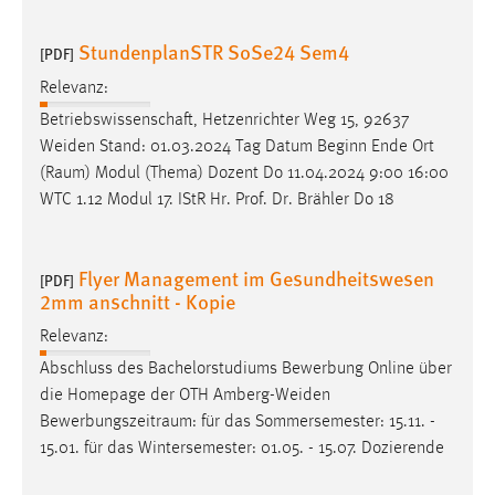
30 Tage
StundenplanSTR SoSe24 Sem4
[PDF]
Chat
Relevanz:
Name:
Betriebswissenschaft, Hetzenrichter Weg 15, 92637
MibewSessionID, MIBEW_UserID, mibew_locale, mibew-
Weiden Stand: 01.03.2024 Tag Datum Beginn Ende Ort
chat-frame-style-5e9dbeb1811c0446
(
Raum
) Modul (Thema) Dozent Do 11.04.2024 9:00 16:00
WTC 1.12 Modul 17. IStR Hr. Prof. Dr. Brähler Do 18
Zweck:
Wird benötigt um die Chatfunktion nutzen zu können.
Cookie Laufzeit:
Flyer Management im Gesundheitswesen
[PDF]
MibewSessionID, mibew-chat-frame-style-
2mm anschnitt - Kopie
5e9dbeb1811c0446 = Sitzungslaufzeit, mibew_locale = 3
Relevanz:
Jahre, MIBEW_UserID = 1 Jahr
Abschluss des Bachelorstudiums Bewerbung Online über
die Homepage der OTH Amberg-Weiden
Login
Bewerbungszeitraum
: für das Sommersemester: 15.11. -
Name:
15.01. für das Wintersemester: 01.05. - 15.07. Dozierende
fe_user, be_user, be_lastLoginProvider