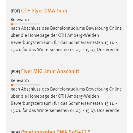
OTH Flyer DMA 1mm
[PDF]
Cookie Laufzeit:
Max. 13 Monate
Relevanz:
nach Abschluss des Bachelorstudiums Bewerbung Online
über die Homepage der OTH Amberg-Weiden
MARKETING
Bewerbungszeitraum
: für das Sommersemester: 15.11. -
15.01. für das Wintersemester: 01.05. - 15.07. Dozierende
Marketing Cookies werden von Drittanbietern
verwendet, um personalisierte Werbung anzuzeigen.
Sie tun dies, indem sie Besucher über Websites
Flyer MiG 2mm Anschnitt
[PDF]
hinweg verfolgen.
Relevanz:
Google Ads
nach Abschluss des Bachelorstudiums Bewerbung Online
über die Homepage der OTH Amberg-Weiden
Name:
Bewerbungszeitraum
: für das Sommersemester: 15.11. -
_gcl_au
15.01. für das Wintersemester: 01.05. - 15.07. Dozierende
Anbieter:
Google Ireland Limited
Pruefungsplan DMA SoSe23 5
[PDF]
Zweck: