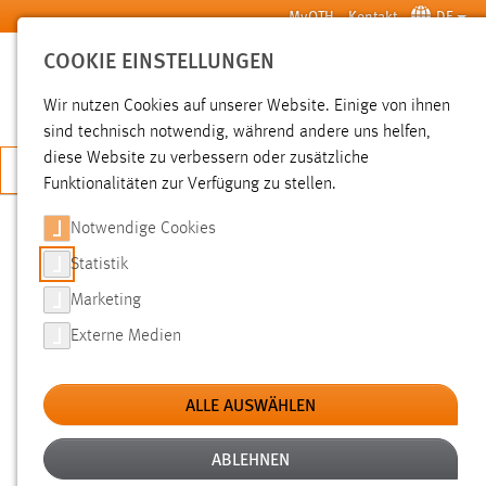
Zum Hauptinhalt springen
MyOTH
Kontakt
DE
COOKIE EINSTELLUNGEN
SUCHE
Wir nutzen Cookies auf unserer Website. Einige von ihnen
sind technisch notwendig, während andere uns helfen,
diese Website zu verbessern oder zusätzliche
JETZT BEWERBEN
Funktionalitäten zur Verfügung zu stellen.
Notwendige Cookies
SUCHE
Statistik
Marketing
FILTER
Externe Medien
Typ
ALLE AUSWÄHLEN
Erstellungsdatum
ABLEHNEN