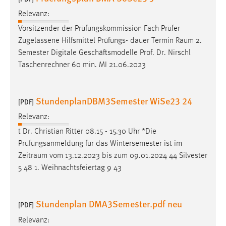
Conversion-Tracking
Relevanz:
Cookie Laufzeit:
Vorsitzender der Prüfungskommission Fach Prüfer
3 Monate
Zugelassene Hilfsmittel Prüfungs- dauer Termin
Raum
2.
Semester Digitale Geschäftsmodelle Prof. Dr. Nirschl
Taschenrechner 60 min. MI 21.06.2023
Facebook Pixel
Name:
StundenplanDBM3Semester WiSe23 24
_fbp
[PDF]
Relevanz:
Anbieter:
Facebook
t Dr. Christian Ritter 08.15 - 15.30 Uhr *Die
Prüfungsanmeldung für das Wintersemester ist im
Zweck:
Zeitraum
vom 13.12.2023 bis zum 09.01.2024 44 Silvester
Conversion-Tracking
5 48 1. Weihnachtsfeiertag 9 43
Cookie Laufzeit:
3 Monate
Stundenplan DMA3Semester.pdf neu
[PDF]
Relevanz: