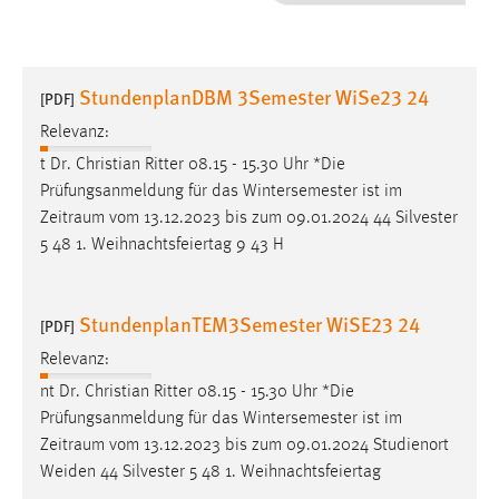
1 Jahr
Performance
StundenplanDBM 3Semester WiSe23 24
[PDF]
Name:
Relevanz:
staticfilecache
t Dr. Christian Ritter 08.15 - 15.30 Uhr *Die
Prüfungsanmeldung für das Wintersemester ist im
Zweck:
Zeitraum
vom 13.12.2023 bis zum 09.01.2024 44 Silvester
Für performante Seitenauslieferung wird in diesem Cookie
gespeichert, ob man eingeloggt ist.
5 48 1. Weihnachtsfeiertag 9 43 H
Sprachpräferenz
StundenplanTEM3Semester WiSE23 24
[PDF]
Name:
Relevanz:
site-language-preference
nt Dr. Christian Ritter 08.15 - 15.30 Uhr *Die
Zweck:
Prüfungsanmeldung für das Wintersemester ist im
Das Cookie speichert die gewählte Sprache der Website.
Zeitraum
vom 13.12.2023 bis zum 09.01.2024 Studienort
Weiden 44 Silvester 5 48 1. Weihnachtsfeiertag
Cookie Laufzeit: