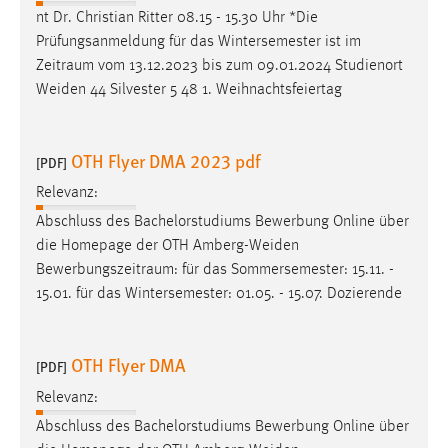
EXTERNE MEDIEN
nt Dr. Christian Ritter 08.15 - 15.30 Uhr *Die
Um Inhalte von Videoplattformen und Social Media
Prüfungsanmeldung für das Wintersemester ist im
Plattformen anzeigen zu können, werden von diesen
Zeitraum
vom 13.12.2023 bis zum 09.01.2024 Studienort
externen Medien Cookies gesetzt.
Weiden 44 Silvester 5 48 1. Weihnachtsfeiertag
YouTube
OTH Flyer DMA 2023 pdf
[PDF]
Relevanz:
Vimeo
Abschluss des Bachelorstudiums Bewerbung Online über
die Homepage der OTH Amberg-Weiden
Bewerbungszeitraum
: für das Sommersemester: 15.11. -
15.01. für das Wintersemester: 01.05. - 15.07. Dozierende
OTH Flyer DMA
[PDF]
Relevanz:
Abschluss des Bachelorstudiums Bewerbung Online über