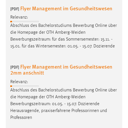
Zweck:
Flyer Management im Gesundheitswesen
[PDF]
Dieser Cookie ist notwendig um sich an der Website
einloggen zu können.
Relevanz:
Abschluss des Bachelorstudiums Bewerbung Online über
Cookie Laufzeit:
die Homepage der OTH Amberg-Weiden
24 Stunden
Bewerbungszeitraum
: für das Sommersemester: 15.11. -
15.01. für das Wintersemester: 01.05. - 15.07. Dozierende
STATISTIK
Flyer Management im Gesundheitswesen
Statistik Cookies erfassen Informationen anonym.
[PDF]
2mm anschnitt
Diese Informationen helfen uns zu verstehen, wie
unsere Besucher unsere Website nutzen.
Relevanz:
Abschluss des Bachelorstudiums Bewerbung Online über
Matomo
die Homepage der OTH Amberg-Weiden
Bewerbungszeitraum
: 01.05. - 15.07. Dozierende
Name:
Herausragende, praxiserfahrene Professorinnen und
_pk_ref, _pk_cvar, _pk_id, _pk_ses
Professoren
Zweck:
Zugriffsstatistik