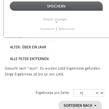
SPEICHERN
Alter
Details anzeigen
SUCHEN
Impressum
|
Datenschutz
NOTWENDIGE COOKIES
TYP: DATEIEN
Aktive Filter:
Notwendige Cookies ermöglichen grundlegende
ALTER: ÜBER EIN JAHR
Funktionen und sind für die einwandfreie Funktion der
Website erforderlich.
ALLE FILTER ENTFERNEN
Einverständnis
Gesucht nach "raum".
Es wurden 1268 Ergebnisse gefunden.
Name:
Zeige Ergebnisse 26 bis 50 von 1268.
cookie_consent
Zweck:
Ergebnisse pro Seite:
Dieser Cookie speichert die ausgewählten Einverständnis-
Optionen des Benutzers
SORTIEREN NACH
Cookie Laufzeit: