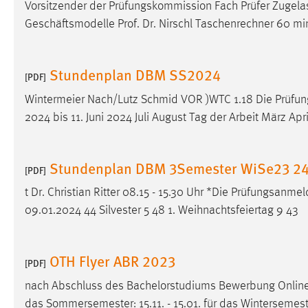
Vorsitzender der Prüfungskommission Fach Prüfer Zugelas
Anbieter:
Google Ireland Limited
Geschäftsmodelle Prof. Dr. Nirschl Taschenrechner 60 mi
Zweck:
Conversion-Tracking
Cookie Laufzeit:
3 Monate
Stundenplan DBM SS2024
[PDF]
Wintermeier Nach/Lutz Schmid VOR )WTC 1.18 Die Prüfu
Facebook Pixel
2024 bis 11. Juni 2024 Juli August Tag der Arbeit März Apri
Name:
_fbp
Anbieter:
Facebook
Stundenplan DBM 3Semester WiSe23 2
[PDF]
Zweck:
Conversion-Tracking
t Dr. Christian Ritter 08.15 - 15.30 Uhr *Die Prüfungsanm
09.01.2024 44 Silvester 5 48 1. Weihnachtsfeiertag 9 43
Cookie Laufzeit:
3 Monate
OTH Flyer ABR 2023
[PDF]
EXTERNE MEDIEN
nach Abschluss des Bachelorstudiums Bewerbung Onli
Um Inhalte von Videoplattformen und Social Media
das Sommersemester: 15.11. - 15.01. für das Wintersemester:
Plattformen anzeigen zu können, werden von diesen