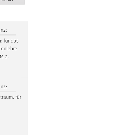
nz:
m
: für das
odenlehre
s 2.
nz:
itraum
: für