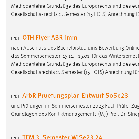
Methodenlehre Grundzüge des Europarechts und des eu
externen Medien Cookies gesetzt.
Gesellschafts- rechts 2. Semester (15 ECTS) Anrechnung fü
YouTube
OTH Flyer ABR 1mm
[PDF]
Vimeo
nach Abschluss des Bachelorstudiums Bewerbung Onli
das Sommersemester: 15.11. - 15.01. für das Wintersemester:
Methodenlehre Grundzüge des Europarechts und des eu
Gesellschaftsrechts 2. Semester (15 ECTS) Anrechnung für 
ArbR Pruefungsplan Entwurf SoSe23
[PDF]
und Prüfungen im Sommersemester 2023 Fach Prüfer Zuge
Grundlagen des Konfliktmanagements (M7) Prof. Dr. Strie
TEM 3. Semester WiSe23 24
[PDF]