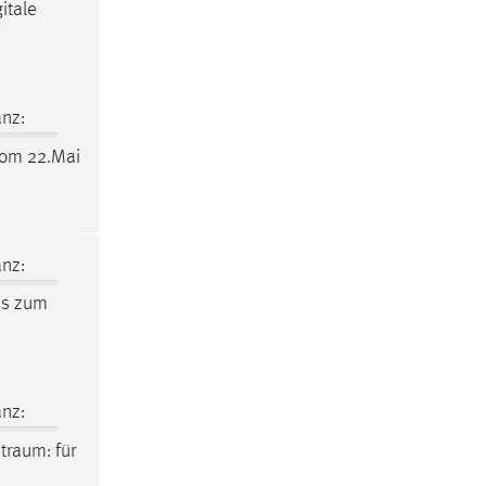
itale
nz:
om 22.Mai
nz:
is zum
nz:
itraum
: für