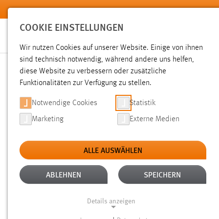
Zum Hauptinhalt springen
COOKIE EINSTELLUNGEN
Wir nutzen Cookies auf unserer Website. Einige von ihnen
sind technisch notwendig, während andere uns helfen,
diese Website zu verbessern oder zusätzliche
SUCHE
Funktionalitäten zur Verfügung zu stellen.
Notwendige Cookies
Statistik
Marketing
Externe Medien
ALLE AUSWÄHLEN
TYP: DATEIEN
ALTER: ÜBER EIN JAHR
Aktive Filter:
ABLEHNEN
SPEICHERN
Gesucht nach "raum".
Es wurden 1268 Ergebnisse gefunde
Details anzeigen