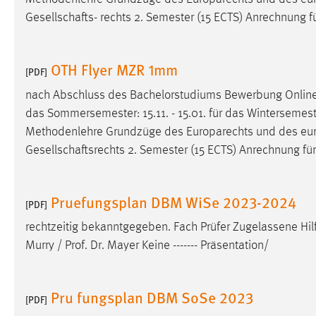
Gesellschafts- rechts 2. Semester (15 ECTS) Anrechnung fü
Matomo
Name:
_pk_ref, _pk_cvar, _pk_id, _pk_ses
OTH Flyer MZR 1mm
[PDF]
Zweck:
Zugriffsstatistik
nach Abschluss des Bachelorstudiums Bewerbung Onli
Cookie Laufzeit:
Max. 13 Monate
das Sommersemester: 15.11. - 15.01. für das Wintersemester:
Methodenlehre Grundzüge des Europarechts und des eu
Gesellschaftsrechts 2. Semester (15 ECTS) Anrechnung für 
MARKETING
Marketing Cookies werden von Drittanbietern
Pruefungsplan DBM WiSe 2023-2024
[PDF]
verwendet, um personalisierte Werbung anzuzeigen.
Sie tun dies, indem sie Besucher über Websites
rechtzeitig bekanntgegeben. Fach Prüfer Zugelassene Hil
hinweg verfolgen.
Murry / Prof. Dr. Mayer Keine ------- Präsentation/
Google Ads
Pru fungsplan DBM SoSe 2023
[PDF]
Name:
_gcl_au