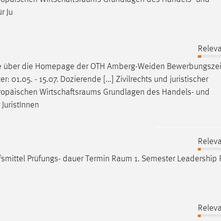
r Ju
Releva
ne über die Homepage der OTH Amberg-Weiden
Bewerbungsze
 01.05. - 15.07. Dozierende [...] Zivilrechts und juristischer
ropäischen
Wirtschaftsraums
Grundlagen des Handels- und
JuristInnen
Releva
fsmittel Prüfungs- dauer Termin
Raum
1. Semester Leadership P
Releva