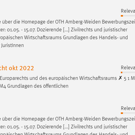
Releva
ne über die Homepage der OTH Amberg-Weiden
Bewerbungsze
 01.05. - 15.07. Dozierende [...] Zivilrechts und juristischer
ropäischen
Wirtschaftsraums
Grundlagen des Handels- und
JuristInnen
cht okt 2022
Releva
 Europarechts und des europäischen
Wirtschaftsraums
✗ 5 1 
M4 Grundlagen des öffentlichen
Releva
ne über die Homepage der OTH Amberg-Weiden
Bewerbungsze
 01.05. - 15.07. Dozierende [...] Zivilrechts und juristischer
ropäischen
Wirtschaftsraums
Grundlagen des Handels- und