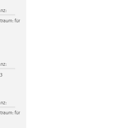
nz:
itraum
: für
nz:
M3
nz:
itraum
: für