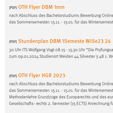
in diesem Cookie gespeichert, ob man
OTH Flyer DBM 1mm
[PDF]
eingeloggt ist.
nach Abschluss des Bachelorstudiums Bewerbung Onli
das Sommersemester: 15.11. - 15.01. für das Wintersemeste
Sprachpräferenz
Name:
site-language-preference
Stundenplan DBM 1Semeste WiSe23 24
[PDF]
Zweck:
Das Cookie speichert die gewählte
Sprache der Website.
30 Uhr ITS Wolfgang Vogl 08.15 - 15.30 Uhr *Die Prüfung
zum 09.01.2024 Studienort Weiden 44 Silvester 5 48 1. W
Cookie Laufzeit:
30 Tage
Chat
OTH Flyer HGR 2023
[PDF]
Name:
nach Abschluss des Bachelorstudiums Bewerbung Onli
MibewSessionID, MIBEW_UserID,
mibew_locale, mibew-chat-frame-style-
das Sommersemester: 15.11. - 15.01. für das Wintersemester:
5e9dbeb1811c0446
Methodenlehre Grundzüge des Europarechts und des eu
Gesellschafts- rechts 2. Semester (15 ECTS) Anrechnung fü
Zweck:
Wird benötigt um die Chatfunktion
nutzen zu können.