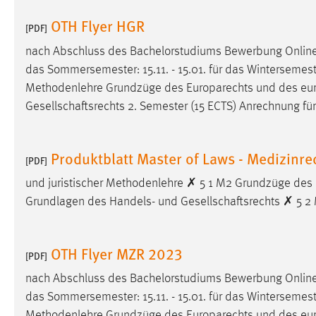
Cookie Laufzeit:
MibewSessionID, mibew-chat-frame-
OTH Flyer HGR
[PDF]
style-5e9dbeb1811c0446 =
Sitzungslaufzeit, mibew_locale = 3
nach Abschluss des Bachelorstudiums Bewerbung Onli
Jahre, MIBEW_UserID = 1 Jahr
das Sommersemester: 15.11. - 15.01. für das Wintersemester:
Methodenlehre Grundzüge des Europarechts und des eu
Login
Gesellschaftsrechts 2. Semester (15 ECTS) Anrechnung für 
Name:
fe_user, be_user, be_lastLoginProvider
Produktblatt Master of Laws - Medizinre
Zweck:
Dieser Cookie ist notwendig um sich an
[PDF]
der Website einloggen zu können.
und juristischer Methodenlehre ✗ 5 1 M2 Grundzüge des
Cookie Laufzeit:
24 Stunden
Grundlagen des Handels- und Gesellschaftsrechts ✗ 5 2 
OTH Flyer MZR 2023
STATISTIK
[PDF]
Statistik Cookies erfassen Informationen anonym.
nach Abschluss des Bachelorstudiums Bewerbung Onli
Diese Informationen helfen uns zu verstehen, wie
das Sommersemester: 15.11. - 15.01. für das Wintersemester:
unsere Besucher unsere Website nutzen.
Methodenlehre Grundzüge des Europarechts und des eu