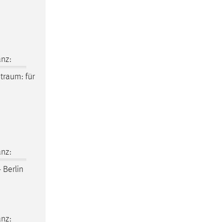
nz:
itraum
: für
nz:
 Berlin
nz: