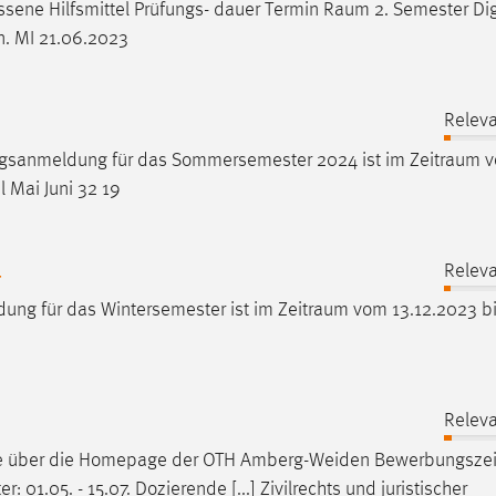
sene Hilfsmittel Prüfungs- dauer Termin
Raum
2. Semester Dig
n. MI 21.06.2023
Releva
ngsanmeldung für das Sommersemester 2024 ist im
Zeitraum
v
l Mai Juni 32 19
4
Releva
eldung für das Wintersemester ist im
Zeitraum
vom 13.12.2023 b
Releva
ne über die Homepage der OTH Amberg-Weiden
Bewerbungsze
 01.05. - 15.07. Dozierende [...] Zivilrechts und juristischer