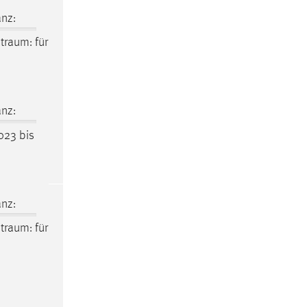
nz:
itraum
: für
nz:
023 bis
nz:
itraum
: für