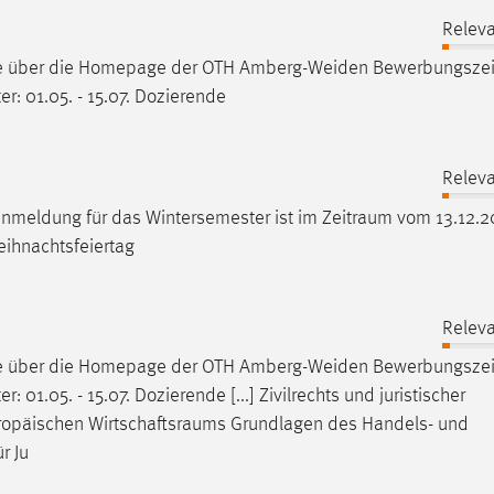
Releva
ne über die Homepage der OTH Amberg-Weiden
Bewerbungsze
r: 01.05. - 15.07. Dozierende
Releva
sanmeldung für das Wintersemester ist im
Zeitraum
vom 13.12.2
eihnachtsfeiertag
Releva
ne über die Homepage der OTH Amberg-Weiden
Bewerbungsze
 01.05. - 15.07. Dozierende [...] Zivilrechts und juristischer
ropäischen
Wirtschaftsraums
Grundlagen des Handels- und
r Ju