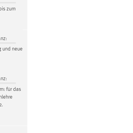
bis zum
nz:
ng und neue
nz:
um
: für das
enlehre
2.