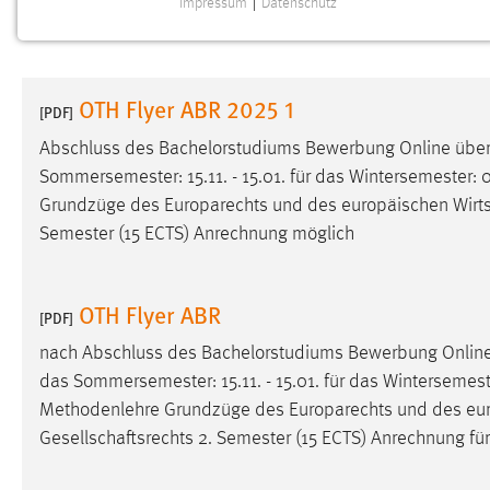
Impressum
|
Datenschutz
NOTWENDIGE COOKIES
Notwendige Cookies ermöglichen grundlegende
Funktionen und sind für die einwandfreie Funktion der
OTH Flyer ABR 2025 1
Website erforderlich.
[PDF]
Abschluss des Bachelorstudiums Bewerbung Online üb
Einverständnis
Sommersemester: 15.11. - 15.01. für das Wintersemester: 01
Grundzüge des Europarechts und des europäischen
Wirt
Name:
cookie_consent
Semester (15 ECTS) Anrechnung möglich
Zweck:
Dieser Cookie speichert die
ausgewählten Einverständnis-Optionen
des Benutzers
OTH Flyer ABR
[PDF]
Cookie Laufzeit:
1 Jahr
nach Abschluss des Bachelorstudiums Bewerbung Onli
das Sommersemester: 15.11. - 15.01. für das Wintersemester:
Performance
Methodenlehre Grundzüge des Europarechts und des eu
Gesellschaftsrechts 2. Semester (15 ECTS) Anrechnung für 
Name:
staticfilecache
Zweck:
Für performante Seitenauslieferung wird