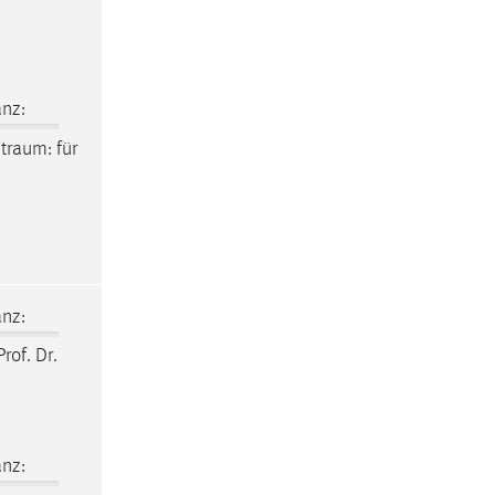
nz:
itraum
: für
nz:
rof. Dr.
nz: