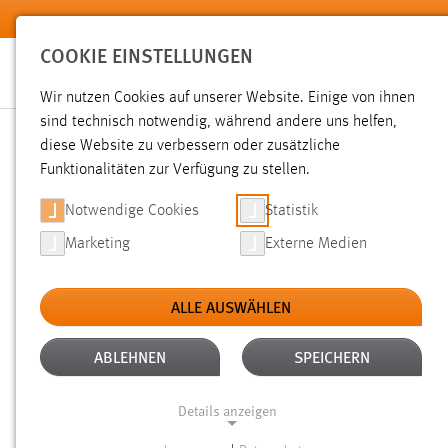
Zum Hauptinhalt springen
COOKIE EINSTELLUNGEN
Wir nutzen Cookies auf unserer Website. Einige von ihnen
sind technisch notwendig, während andere uns helfen,
diese Website zu verbessern oder zusätzliche
SUCHE
Funktionalitäten zur Verfügung zu stellen.
Notwendige Cookies
Statistik
Marketing
Externe Medien
ALLE AUSWÄHLEN
TYP: DATEIEN
ALTER: ÜBER EIN JAHR
Aktive Filter:
ABLEHNEN
SPEICHERN
Gesucht nach "raum".
Es wurden 19 Ergebnisse gefunden.
Z
Details anzeigen