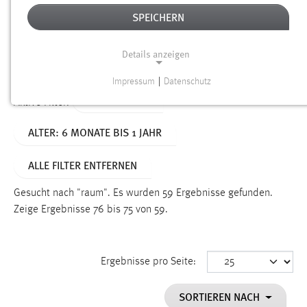
SPEICHERN
Alter
Details anzeigen
SUCHEN
Impressum
|
Datenschutz
NOTWENDIGE COOKIES
TYP: DATEIEN
Aktive Filter:
Notwendige Cookies ermöglichen grundlegende
ALTER: 6 MONATE BIS 1 JAHR
Funktionen und sind für die einwandfreie Funktion der
Website erforderlich.
ALLE FILTER ENTFERNEN
Einverständnis
Gesucht nach "raum".
Es wurden 59 Ergebnisse gefunden.
Name:
Zeige Ergebnisse 76 bis 75 von 59.
cookie_consent
Zweck:
Ergebnisse pro Seite:
Dieser Cookie speichert die ausgewählten Einverständnis-
Optionen des Benutzers
SORTIEREN NACH
Cookie Laufzeit: