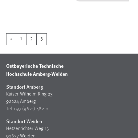
1 Jahr
Performance
Name:
«
1
2
3
staticfilecache
Zweck:
Für performante Seitenauslieferung wird in diesem Cookie
Ostbayerische Technische
gespeichert, ob man eingeloggt ist.
Hochschule Amberg-Weiden
Sprachpräferenz
Standort Amberg
Kaiser-Wilhelm-Ring 23
Name:
92224 Amberg
site-language-preference
Tel
+49 (9621) 482-0
Zweck:
Standort Weiden
Das Cookie speichert die gewählte Sprache der Website.
Hetzenrichter Weg 15
Cookie Laufzeit:
92637 Weiden