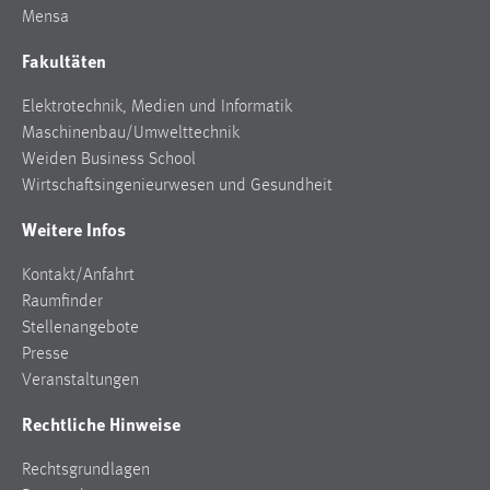
Mensa
Zweck:
Dieser Cookie ist notwendig um sich an der Website
Fakultäten
einloggen zu können.
Cookie Laufzeit:
Elektrotechnik, Medien und Informatik
24 Stunden
Maschinenbau/Umwelttechnik
Weiden Business School
Wirtschaftsingenieurwesen und Gesundheit
STATISTIK
Weitere Infos
Statistik Cookies erfassen Informationen anonym.
Kontakt/Anfahrt
Diese Informationen helfen uns zu verstehen, wie
Raumfinder
unsere Besucher unsere Website nutzen.
Stellenangebote
Matomo
Presse
Veranstaltungen
Name:
Rechtliche Hinweise
_pk_ref, _pk_cvar, _pk_id, _pk_ses
Zweck:
Rechtsgrundlagen
Zugriffsstatistik