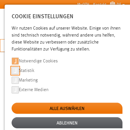
Zum Hauptinhalt springen
MyOTH
Kontakt
DE
COOKIE EINSTELLUNGEN
SUCHE
Wir nutzen Cookies auf unserer Website. Einige von ihnen
sind technisch notwendig, während andere uns helfen,
diese Website zu verbessern oder zusätzliche
JETZT BEWERBEN
Funktionalitäten zur Verfügung zu stellen.
Notwendige Cookies
SUCHE
Statistik
Marketing
FILTER
Externe Medien
Typ
ALLE AUSWÄHLEN
Erstellungsdatum
ABLEHNEN