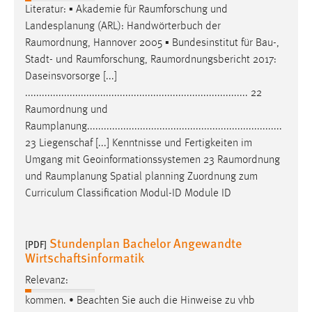
Literatur: ▪ Akademie für
Raumforschung
und
Cookie Laufzeit:
Landesplanung (ARL): Handwörterbuch der
Max. 13 Monate
Raumordnung
, Hannover 2005 ▪ Bundesinstitut für Bau-,
Stadt- und
Raumforschung
,
Raumordnungsbericht
2017:
Daseinsvorsorge [...]
................................................................................ 22
MARKETING
Raumordnung
und
Marketing Cookies werden von Drittanbietern
Raumplanung
......................................................................
verwendet, um personalisierte Werbung anzuzeigen.
23 Liegenschaf [...] Kenntnisse und Fertigkeiten im
Sie tun dies, indem sie Besucher über Websites
Umgang mit Geoinformationssystemen 23
Raumordnung
hinweg verfolgen.
und
Raumplanung
Spatial planning Zuordnung zum
Curriculum Classification Modul-ID Module ID
Google Ads
Name:
Stundenplan Bachelor Angewandte
[PDF]
_gcl_au
Wirtschaftsinformatik
Anbieter:
Relevanz:
Google Ireland Limited
kommen. • Beachten Sie auch die Hinweise zu vhb
Zweck: