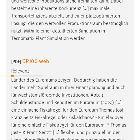
und wertvolle Produktionsfläche freihalten kann. Dabei
EXTERNE MEDIEN
besteht eine inhärente Konkurrenz [...] maximale
Um Inhalte von Videoplattformen und Social Media
Transporteffizienz abzielt, und einer platzoptimierten
Plattformen anzeigen zu können, werden von diesen
Lösung, die den wertvollen
Produktionsraum
bestmöglich
externen Medien Cookies gesetzt.
nutzt. Mithilfe einer detaillierten Simulation in
Tecnomatix Plant Simulation werden
YouTube
DP100 web
Vimeo
[PDF]
Relevanz:
Länder des
Euroraums
zeigen. Dadurch 3 haben die
Länder mehr
Spielraum
in ihrer Finanzplanung und auch
für wachstumsfördernde Investitionen. Abb. 1
Schuldenstände und Renditen im
Euroraum
(2024) [...]
eine einfache Fiskalregel für den
Euroraum
Thomas Jost
Franz Seitz Fiskalregel oder Fiskalchaos? - Ein Plädoyer
für eine einfache Fiskalregel für den
Euroraum
-* Thomas
Jost+ & Franz Seitz# [...] flexibel und prinzipiell in der