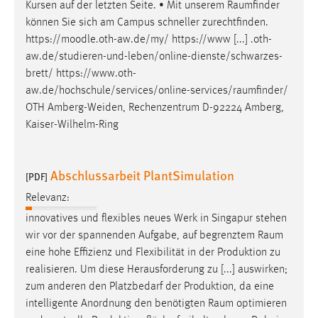
Kursen auf der letzten Seite. • Mit unserem
Raumfinder
Conversion-Tracking
können Sie sich am Campus schneller zurechtfinden.
https://moodle.oth-aw.de/my/ https://www [...] .oth-
Cookie Laufzeit:
aw.de/studieren-und-leben/online-dienste/schwarzes-
3 Monate
brett/
https://www.oth-
aw.de/hochschule/services/online-services/raumfinder
/
Facebook Pixel
OTH Amberg-Weiden, Rechenzentrum D-92224 Amberg,
Kaiser-Wilhelm-Ring
Name:
_fbp
Anbieter:
Abschlussarbeit PlantSimulation
[PDF]
Facebook
Relevanz:
Zweck:
innovatives und flexibles neues Werk in Singapur stehen
Conversion-Tracking
wir vor der spannenden Aufgabe, auf begrenztem
Raum
Cookie Laufzeit:
eine hohe Effizienz und Flexibilität in der Produktion zu
3 Monate
realisieren. Um diese Herausforderung zu [...] auswirken;
zum anderen den Platzbedarf der Produktion, da eine
intelligente Anordnung den benötigten
Raum
optimieren