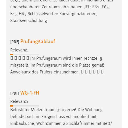
Lage, übermäßig hohe Schuldenquoten innerhalb eines
überschaubaren
Zeitraums
abzubauen. JEL: E62, E65,
F45, H63 Schlüsselwörter: Konvergenzkriterien,
Staatsverschuldung
Prufungsablauf
[PDF]
Relevanz:
     Ihr
Prüfungsraum
wird Ihnen rechtzei g
mitgeteilt. Im
Prüfungsraum
sind die Plätze gemäß
Anweisung des Prüfers einzunehmen.      
WG-1-FH
[PDF]
Relevanz:
Befristeter
Mietzeitraum
31.07.2026 Die Wohnung
befindet sich im Erdgeschoss voll möbliert mit
Einbauküche, Wohnzimmer, 2 x Schlafzimmer mit Bett/