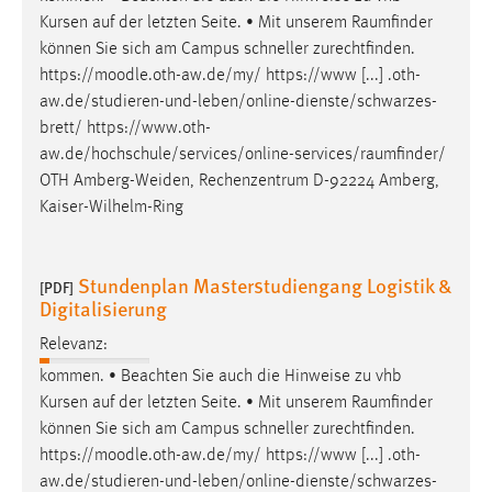
30 Tage
Kursen auf der letzten Seite. • Mit unserem
Raumfinder
können Sie sich am Campus schneller zurechtfinden.
Chat
https://moodle.oth-aw.de/my/ https://www [...] .oth-
aw.de/studieren-und-leben/online-dienste/schwarzes-
Name:
brett/
https://www.oth-
MibewSessionID, MIBEW_UserID, mibew_locale, mibew-
aw.de/hochschule/services/online-services/raumfinder
/
chat-frame-style-5e9dbeb1811c0446
OTH Amberg-Weiden, Rechenzentrum D-92224 Amberg,
Zweck:
Kaiser-Wilhelm-Ring
Wird benötigt um die Chatfunktion nutzen zu können.
Cookie Laufzeit:
Stundenplan Masterstudiengang Logistik &
[PDF]
MibewSessionID, mibew-chat-frame-style-
Digitalisierung
5e9dbeb1811c0446 = Sitzungslaufzeit, mibew_locale = 3
Jahre, MIBEW_UserID = 1 Jahr
Relevanz:
kommen. • Beachten Sie auch die Hinweise zu vhb
Login
Kursen auf der letzten Seite. • Mit unserem
Raumfinder
können Sie sich am Campus schneller zurechtfinden.
Name:
https://moodle.oth-aw.de/my/ https://www [...] .oth-
fe_user, be_user, be_lastLoginProvider
aw.de/studieren-und-leben/online-dienste/schwarzes-