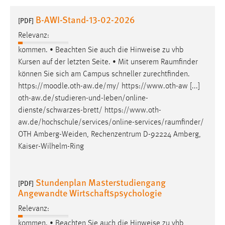
1 Jahr
B-AWI-Stand-13-02-2026
[PDF]
Relevanz:
Performance
kommen. • Beachten Sie auch die Hinweise zu vhb
Name:
Kursen auf der letzten Seite. • Mit unserem
Raumfinder
staticfilecache
können Sie sich am Campus schneller zurechtfinden.
https://moodle.oth-aw.de/my/ https://www.oth-aw [...]
Zweck:
oth-aw.de/studieren-und-leben/online-
Für performante Seitenauslieferung wird in diesem Cookie
gespeichert, ob man eingeloggt ist.
dienste/schwarzes-brett/
https://www.oth-
aw.de/hochschule/services/online-services/raumfinder
/
OTH Amberg-Weiden, Rechenzentrum D-92224 Amberg,
Sprachpräferenz
Kaiser-Wilhelm-Ring
Name:
site-language-preference
Stundenplan Masterstudiengang
[PDF]
Zweck:
Angewandte Wirtschaftspsychologie
Das Cookie speichert die gewählte Sprache der Website.
Relevanz:
Cookie Laufzeit:
kommen. • Beachten Sie auch die Hinweise zu vhb