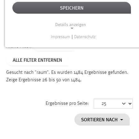
SPEICHERN
Alter
Details anzeigen
SUCHEN
Impressum
|
Datenschutz
NOTWENDIGE COOKIES
TYP: DATEIEN
Aktive Filter:
Notwendige Cookies ermöglichen grundlegende
ALLE FILTER ENTFERNEN
Funktionen und sind für die einwandfreie Funktion der
Website erforderlich.
Gesucht nach "raum".
Es wurden 1484 Ergebnisse gefunden.
Zeige Ergebnisse 26 bis 50 von 1484.
Einverständnis
Name:
cookie_consent
Ergebnisse pro Seite:
Zweck:
SORTIEREN NACH
Dieser Cookie speichert die ausgewählten Einverständnis-
Optionen des Benutzers
Cookie Laufzeit: