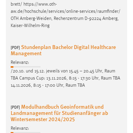
brett/
https://www.oth-
Zweck:
aw.de/hochschule/services/online-services/raumfinder
/
Dieser Cookie ist notwendig um sich an der Website
einloggen zu können.
OTH Amberg-Weiden, Rechenzentrum D-92224 Amberg,
Kaiser-Wilhelm-Ring
Cookie Laufzeit:
24 Stunden
Stundenplan Bachelor Digital Healthcare
[PDF]
Management
STATISTIK
Relevanz:
Statistik Cookies erfassen Informationen anonym.
/20.10. und 15.12. jeweils von 15.45 – 20.45 Uhr,
Raum
Diese Informationen helfen uns zu verstehen, wie
TBA Campus Cup: 13.11.2026, 8:15 - 17:30 Uhr,
Raum
TBA
unsere Besucher unsere Website nutzen.
14.11.2026, 8:15 - 17:00 Uhr,
Raum
TBA
Matomo
Modulhandbuch Geoinformatik und
[PDF]
Name:
Landmanagement für Studienanfänger ab
_pk_ref, _pk_cvar, _pk_id, _pk_ses
Wintersemester 2024/2025
Zweck:
Relevanz:
Zugriffsstatistik