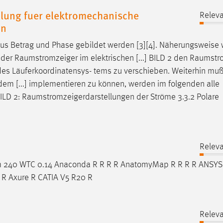
elung fuer elektromechanische
Releva
en
s Betrag und Phase gebildet werden [3][4]. Näherungsweise 
 der
Raumstromzeiger
im elektrischen [...] BILD 2 den
Raumstr
es Läuferkoordinatensys- tems zu verschieben. Weiterhin muß
dem [...] implementieren zu können, werden im folgenden alle
BILD 2:
Raumstromzeigerdarstellungen
der Ströme 3.3.2 Polare
Releva
m
240 WTC 0.14 Anaconda R R R R AnatomyMap R R R R ANSYS
 R Axure R CATIA V5 R20 R
Releva