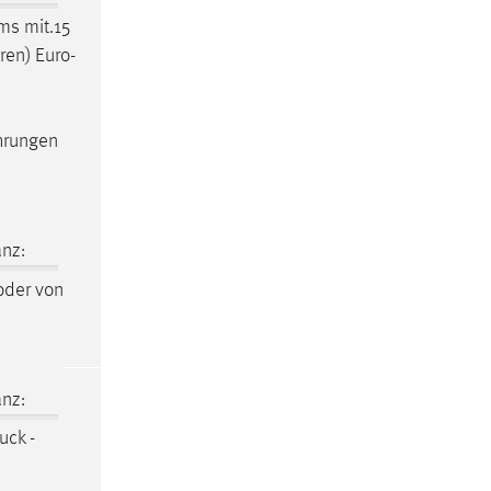
ums
mit.15
eren)
Euro-
ährungen
nz:
der von
nz:
uck -