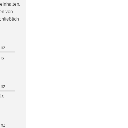
einhalten,
sen von
hließlich
nz:
is
nz:
is
nz: