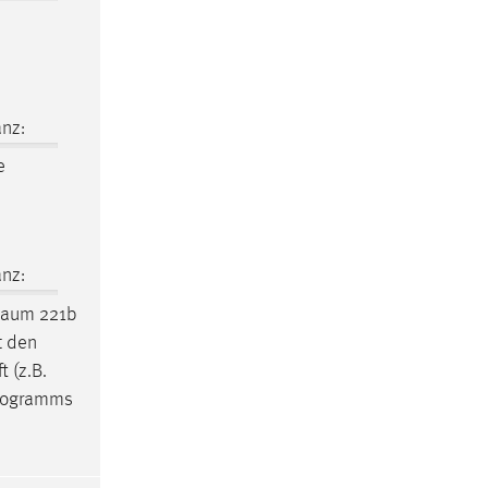
nz:
e
nz:
Raum
221b
t den
 (z.B.
-Programms