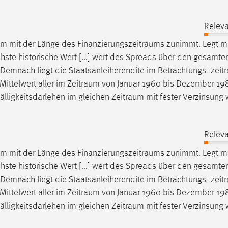
Releva
um
mit der Länge des
Finanzierungszeitraums
zunimmt. Legt m
chste historische Wert [...] wert des Spreads über den gesamt
n. Demnach liegt die Staatsanleiherendite im Betrachtungs-
zeit
Mittelwert aller im
Zeitraum
von Januar 1960 bis Dezember 19
lligkeitsdarlehen im gleichen
Zeitraum
mit fester Verzinsung
Releva
um
mit der Länge des
Finanzierungszeitraums
zunimmt. Legt m
chste historische Wert [...] wert des Spreads über den gesamt
n. Demnach liegt die Staatsanleiherendite im Betrachtungs-
zeit
Mittelwert aller im
Zeitraum
von Januar 1960 bis Dezember 19
lligkeitsdarlehen im gleichen
Zeitraum
mit fester Verzinsung