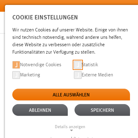
Zum Hauptinhalt springen
COOKIE EINSTELLUNGEN
Wir nutzen Cookies auf unserer Website. Einige von ihnen
sind technisch notwendig, während andere uns helfen,
diese Website zu verbessern oder zusätzliche
SUCHE
Funktionalitäten zur Verfügung zu stellen.
Notwendige Cookies
Statistik
Marketing
Externe Medien
ALLE AUSWÄHLEN
TYP: DATEIEN
ALLE FILTER ENTFERNEN
Aktive Filter:
ABLEHNEN
SPEICHERN
Gesucht nach "raum".
Es wurden 1484 Ergebnisse gefunde
Details anzeigen