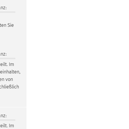
nz:
ten Sie
nz:
eilt. Im
einhalten,
sen von
hließlich
nz:
eilt. Im