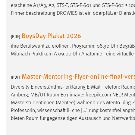
erscheine A1/A3, A2, STS-T, STS-P-S01 und STS-P-S02 • 1
Firmenbeschreibung DROWIES ist ein oberpfälzer Dienstle
BoysDay Plakat 2026
[PDF]
ihre Berufswahl zu eröffnen. Programm: 08.30 Uhr Begr
Mitmach-Praktikum A 09.00 Uhr Anatomie - eine virtuelle
Master-Mentoring-Flyer-online-final-ver
[PDF]
Diversity Einverständnis- erklärung E-Mail: Telefon:
Raum
Amberg, MB/UT
Raum
E01 image: freepik.com NEU! Mentor
Masterstudentinnen (Mentee) während des Mento-
ring-
Professorin, wissenschaft li- che [...] rung kostenfrei 
bieten
Raum
für gegenseitigen Austausch und Netzwerkbi