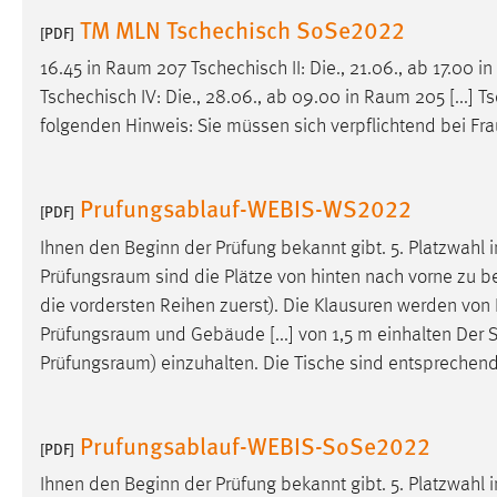
in diesem Cookie gespeichert, ob man
TM MLN Tschechisch SoSe2022
[PDF]
eingeloggt ist.
16.45 in
Raum
207 Tschechisch II: Die., 21.06., ab 17.00 in
Tschechisch IV: Die., 28.06., ab 09.00 in
Raum
205 [...] T
Sprachpräferenz
folgenden Hinweis: Sie müssen sich verpflichtend bei F
Name:
site-language-preference
Zweck:
Das Cookie speichert die gewählte
Prufungsablauf-WEBIS-WS2022
[PDF]
Sprache der Website.
Ihnen den Beginn der Prüfung bekannt gibt. 5. Platzwahl
Cookie Laufzeit:
30 Tage
Prüfungsraum
sind die Plätze von hinten nach vorne zu be
die vordersten Reihen zuerst). Die Klausuren werden von 
Chat
Prüfungsraum
und Gebäude [...] von 1,5 m einhalten Der
Prüfungsraum
) einzuhalten. Die Tische sind entsprechend 
Name:
MibewSessionID, MIBEW_UserID,
mibew_locale, mibew-chat-frame-style-
5e9dbeb1811c0446
Prufungsablauf-WEBIS-SoSe2022
[PDF]
Zweck:
Wird benötigt um die Chatfunktion
nutzen zu können.
Ihnen den Beginn der Prüfung bekannt gibt. 5. Platzwahl