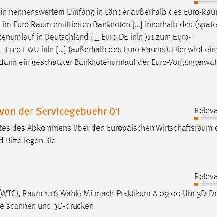
 in nennenswertem Umfang in Länder außerhalb des
Euro-Ra
n im
Euro-Raum
emittierten Banknoten [...] innerhalb des (spät
numlauf in Deutschland ( _ Euro DE inln )11 zum Euro-
_ Euro EWU inln [...] (außerhalb des
Euro-Raums
). Hier wird ein
gt dann ein geschätzter Banknotenumlauf der Euro-Vorgängerw
von der Servicegebuehr 01
Releva
aates des Abkommens über den Europäischen
Wirtschaftsraum
o
 Bitte legen Sie
Releva
(WTC),
Raum
1.16 Wähle Mitmach-Praktikum A 09.00 Uhr 3D-Dr
ile scannen und 3D-drucken