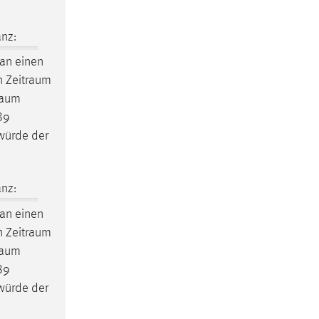
nz:
an einen
en
Zeitraum
raum
89
 würde der
nz:
an einen
en
Zeitraum
raum
89
 würde der