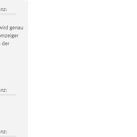
nz:
wird genau
omzeiger
 der
nz:
nz: