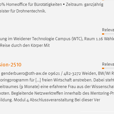
00% Homeoffice für Bürotätigkeiten •
Zeitraum
: ganzjährig
ister für Drohnentechnik.
Releva
üßung im Weidener Technologie Campus (WTC),
Raum
1.16 Wähl
 Reise durch den Körper Mit
sion-2510
Releva
: genderbuero@oth-aw.de 09621 / 482-3272 Weiden, BW/WI
ingprogramm für [...] freien Wirtschaft anstreben. Dabei steh
Zeitraumes
(9 Monate) eine erfahrene Frau aus der Wissenschaft
angeboten. Begleitende Netzwerktreffen innerhalb des Mentoring
ldung. Modul 4 Abschlussveranstaltung Bei dieser Ver