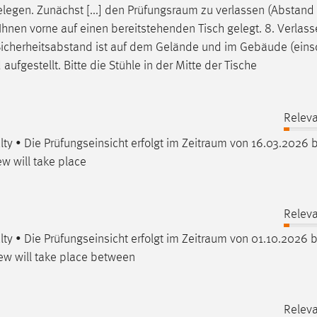
legen. Zunächst [...] den
Prüfungsraum
zu verlassen (Abstand 
Ihnen vorne auf einen bereitstehenden Tisch gelegt. 8. Verlas
 Sicherheitsabstand ist auf dem Gelände und im Gebäude (einsc
aufgestellt. Bitte die Stühle in der Mitte der Tische
Releva
ty • Die Prüfungseinsicht erfolgt im
Zeitraum
von 16.03.2026 b
w will take place
Releva
ty • Die Prüfungseinsicht erfolgt im
Zeitraum
von 01.10.2026 b
ew will take place between
Releva