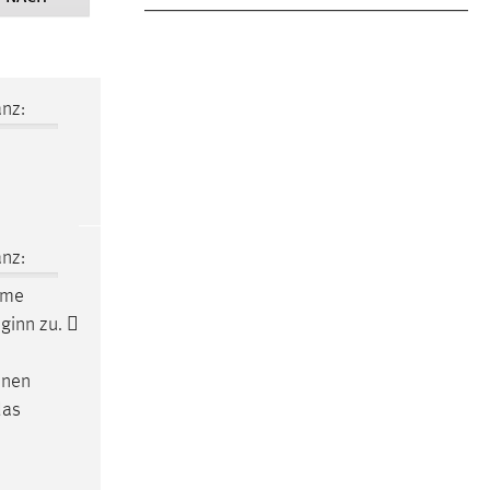
nz:
nz:
ume
ginn zu. 
inen
das