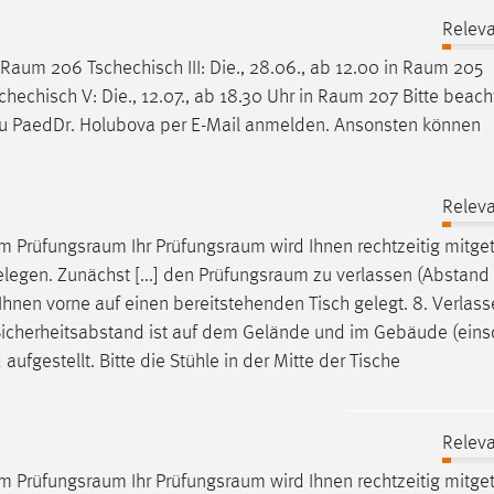
Releva
Raum
206 Tschechisch III: Die., 28.06., ab 12.00 in
Raum
205
schechisch V: Die., 12.07., ab 18.30 Uhr in
Raum
207 Bitte beach
rau PaedDr. Holubova per E-Mail anmelden. Ansonsten können
Releva
 im
Prüfungsraum
Ihr
Prüfungsraum
wird Ihnen rechtzeitig mitget
legen. Zunächst [...] den
Prüfungsraum
zu verlassen (Abstand 
Ihnen vorne auf einen bereitstehenden Tisch gelegt. 8. Verlas
 Sicherheitsabstand ist auf dem Gelände und im Gebäude (einsc
aufgestellt. Bitte die Stühle in der Mitte der Tische
Releva
 im
Prüfungsraum
Ihr
Prüfungsraum
wird Ihnen rechtzeitig mitget