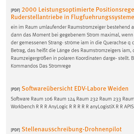
externen Medien Cookies gesetzt.
2000 Leistungsoptimierte Positionsreg
[PDF]
Ruderstellantriebe in Flugfuehrungssystem
YouTube
ein im
Raum
umlaufender
Raumstromzeiger
bestehend au
dann das Moment bei gegebenem Strom maximal, wenn
Vimeo
der gemessenen Strang- ströme iam in die Querachse q d
Betrag, das heißt die Länge des
Raumstromzeigers
iam, 
Raumzeigergrößen
in polaren Koordinaten darge- stellt. 
Kommandos Das Stromrege
Softwareübersicht EDV-Labore Weiden
[PDF]
Software
Raum
106
Raum
124
Raum
232
Raum
233
Rau
Workbench R R R AnyLogic R R R R R anyLogistiX R R APIS
Stellenausschreibung-Drohnenpilot
[PDF]