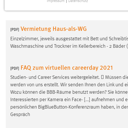
Impressum
|
Datenschutz
NOTWENDIGE COOKIES
Notwendige Cookies ermöglichen grundlegende
Funktionen und sind für die einwandfreie Funktion der
Vermietung Haus-als-WG
Website erforderlich.
[PDF]
Einzelzimmer, jeweils ausgestattet mit Bett und Schreib
Einverständnis
Waschmaschine und Trockner im Kellerbereich - 2 Bäder 
Name:
cookie_consent
Zweck:
Dieser Cookie speichert die
FAQ zum virtuellen careerday 2021
[PDF]
ausgewählten Einverständnis-Optionen
des Benutzers
Studien- und Career Services weitergeleitet.  Müssen di
werden von uns erstellt. Wir senden Ihnen den Link und e
Cookie Laufzeit:
1 Jahr
Wozu können die BBB-
Räume
benutzt werden? Sie könne
Interessierten per Kamera ein Face- [...] aufnehmen und
Performance
persönlichen
BigBlueButton-Konferenzraum
haben, in de
Gespräch
Name:
staticfilecache
Zweck:
Für performante Seitenauslieferung wird