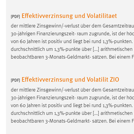
Anbieter:
Google Ireland Limited
Effektivverzinsung und Volatilitaet
[PDF]
Zweck:
Conversion-Tracking
der mittlere Zinsgewinn/-verlust über dem
Gesamtzeitra
Cookie Laufzeit:
3 Monate
30-jährigen Finanzierungszeit-
raum
zugrunde, ist der hö
von 60 Jahren ist positiv und liegt bei rund 1,3%-punkte
Facebook Pixel
durchschnittlich um 1,3%-punkte über [...] arithmetischen 
beobachtbaren 3-Monats-Geldmarkt- sätzen. Bei einem Fä
Name:
_fbp
Anbieter:
Facebook
Effektivverzinsung und Volatilit ZIO
[PDF]
Zweck:
Conversion-Tracking
der mittlere Zinsgewinn/-verlust über dem
Gesamtzeitra
Cookie Laufzeit:
3 Monate
30-jährigen Finanzierungszeit-
raum
zugrunde, ist der hö
von 60 Jahren ist positiv und liegt bei rund 1,3%-punkte
durchschnittlich um 1,3%-punkte über [...] arithmetischen 
EXTERNE MEDIEN
beobachtbaren 3-Monats-Geldmarkt- sätzen. Bei einem Fä
Um Inhalte von Videoplattformen und Social Media
Plattformen anzeigen zu können, werden von diesen