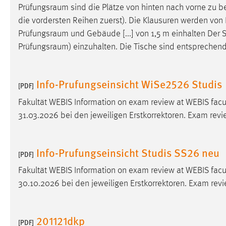
Prüfungsraum
sind die Plätze von hinten nach vorne zu be
Cookie Laufzeit:
MibewSessionID, mibew-chat-frame-
die vordersten Reihen zuerst). Die Klausuren werden von 
style-5e9dbeb1811c0446 =
Sitzungslaufzeit, mibew_locale = 3
Prüfungsraum
und Gebäude [...] von 1,5 m einhalten Der
Jahre, MIBEW_UserID = 1 Jahr
Prüfungsraum
) einzuhalten. Die Tische sind entsprechend 
Login
Info-Prufungseinsicht WiSe2526 Studis
[PDF]
Name:
fe_user, be_user, be_lastLoginProvider
Fakultät WEBIS Information on exam review at WEBIS facul
Zweck:
Dieser Cookie ist notwendig um sich an
31.03.2026 bei den jeweiligen Erstkorrektoren. Exam revie
der Website einloggen zu können.
Cookie Laufzeit:
24 Stunden
Info-Prufungseinsicht Studis SS26 neu
[PDF]
Fakultät WEBIS Information on exam review at WEBIS facul
STATISTIK
30.10.2026 bei den jeweiligen Erstkorrektoren. Exam revi
Statistik Cookies erfassen Informationen anonym.
Diese Informationen helfen uns zu verstehen, wie
201121dkp
[PDF]
unsere Besucher unsere Website nutzen.