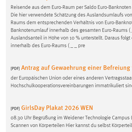
Reisende aus dem
Euro-Raum
per Saldo Euro-Banknoten
Matomo
Die hier verwendete Schätzung des Auslandsumlaufs vo
Raums
dem entsprechenden Verhältnis von Euro-Banknote
Name:
_pk_ref, _pk_cvar, _pk_id, _pk_ses
Banknotenumlauf innerhalb des gesamten
Euro-Raums
( 
Zweck:
Zugriffsstatistik
Auslandsanteil in Höhe von 10 % unterstellt. Daraus fol
innerhalb des
Euro-Raums
( _ _ pre
Cookie Laufzeit:
Max. 13 Monate
Antrag auf Gewaehrung einer Befreiung 
[PDF]
MARKETING
der Europäischen Union oder eines anderen Vertragsst
Marketing Cookies werden von Drittanbietern
Hochschulkooperationsvereinbarungen immatrikuliert sind
verwendet, um personalisierte Werbung anzuzeigen.
Sie tun dies, indem sie Besucher über Websites
hinweg verfolgen.
GirlsDay Plakat 2026 WEN
[PDF]
Google Ads
08.30 Uhr Begrüßung im Weidener Technologie Campus 
Scannen von Körperteilen Hier kannst du selbst Körperte
Name:
_gcl_au