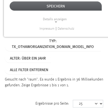
SPEICHERN
Alter
Details anzeigen
SUCHEN
Impressum
|
Datenschutz
NOTWENDIGE COOKIES
Aktive Filter:
TYP:
Notwendige Cookies ermöglichen grundlegende
TX_OTHAWORGANIZATION_DOMAIN_MODEL_INFO
Funktionen und sind für die einwandfreie Funktion der
Website erforderlich.
ALTER: ÜBER EIN JAHR
Einverständnis
ALLE FILTER ENTFERNEN
Name:
cookie_consent
Gesucht nach "raum".
Es wurde 1 Ergebnis in 36 Millisekunden
gefunden.
Zeige Ergebnisse 1 bis 1 von 1.
Zweck:
Dieser Cookie speichert die ausgewählten Einverständnis-
Optionen des Benutzers
Ergebnisse pro Seite:
Cookie Laufzeit: