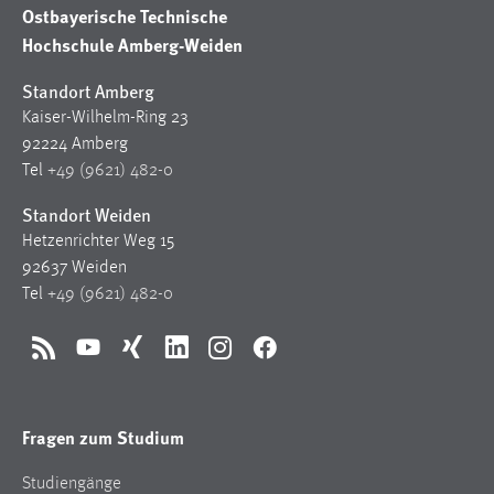
30 Tage
Ostbayerische Technische
Hochschule Amberg-Weiden
Chat
Standort Amberg
Name:
Kaiser-Wilhelm-Ring 23
MibewSessionID, MIBEW_UserID, mibew_locale, mibew-
92224 Amberg
chat-frame-style-5e9dbeb1811c0446
Tel
+49 (9621) 482-0
Zweck:
Standort Weiden
Wird benötigt um die Chatfunktion nutzen zu können.
Hetzenrichter Weg 15
92637 Weiden
Cookie Laufzeit:
MibewSessionID, mibew-chat-frame-style-
Tel
+49 (9621) 482-0
5e9dbeb1811c0446 = Sitzungslaufzeit, mibew_locale = 3
Jahre, MIBEW_UserID = 1 Jahr
RSS
YouTube
Xing
LinkedIn
Instagram
Facebook
Login
Fragen zum Studium
Name:
fe_user, be_user, be_lastLoginProvider
Studiengänge