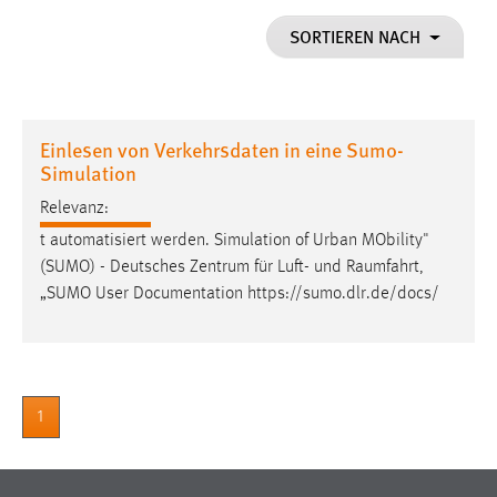
1 Jahr
SORTIEREN NACH
Performance
Name:
Einlesen von Verkehrsdaten in eine Sumo-
staticfilecache
Simulation
Zweck:
Relevanz:
Für performante Seitenauslieferung wird in diesem Cookie
t automatisiert werden. Simulation of Urban MObility"
gespeichert, ob man eingeloggt ist.
(SUMO) - Deutsches Zentrum für Luft- und
Raumfahrt
,
„SUMO User Documentation https://sumo.dlr.de/docs/
Sprachpräferenz
Name:
site-language-preference
Zweck:
1
Das Cookie speichert die gewählte Sprache der Website.
Cookie Laufzeit: