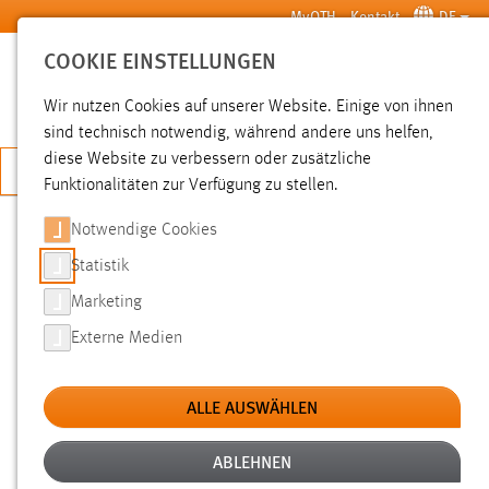
Zum Hauptinhalt springen
MyOTH
Kontakt
DE
COOKIE EINSTELLUNGEN
SUCHE
Wir nutzen Cookies auf unserer Website. Einige von ihnen
sind technisch notwendig, während andere uns helfen,
diese Website zu verbessern oder zusätzliche
JETZT BEWERBEN
Funktionalitäten zur Verfügung zu stellen.
Notwendige Cookies
SUCHE
Statistik
Marketing
FILTER
Externe Medien
Typ
ALLE AUSWÄHLEN
Erstellungsdatum
ABLEHNEN