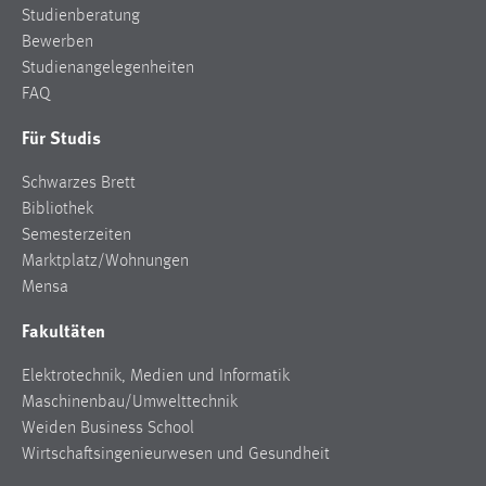
Studienberatung
Zweck:
Bewerben
Dieser Cookie ist notwendig um sich an der Website
einloggen zu können.
Studienangelegenheiten
FAQ
Cookie Laufzeit:
24 Stunden
Für Studis
Schwarzes Brett
Bibliothek
STATISTIK
Semesterzeiten
Statistik Cookies erfassen Informationen anonym.
Marktplatz/Wohnungen
Diese Informationen helfen uns zu verstehen, wie
Mensa
unsere Besucher unsere Website nutzen.
Fakultäten
Matomo
Elektrotechnik, Medien und Informatik
Name:
Maschinenbau/Umwelttechnik
_pk_ref, _pk_cvar, _pk_id, _pk_ses
Weiden Business School
Wirtschaftsingenieurwesen und Gesundheit
Zweck:
Zugriffsstatistik