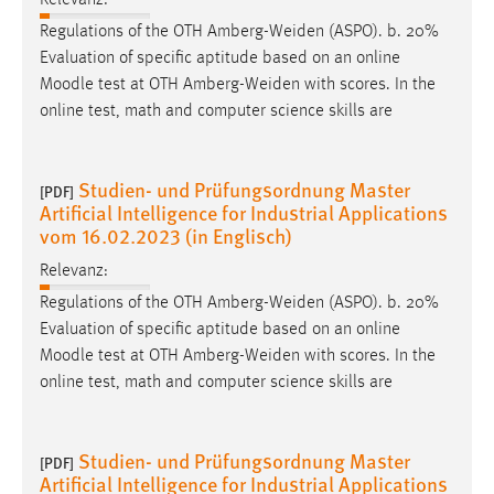
Conversion-Tracking
Regulations of the OTH Amberg-Weiden (ASPO). b. 20%
Evaluation of specific aptitude based on an online
Cookie Laufzeit:
Moodle
test at OTH Amberg-Weiden with scores. In the
3 Monate
online test, math and computer science skills are
Facebook Pixel
Studien- und Prüfungsordnung Master
[PDF]
Name:
Artificial Intelligence for Industrial Applications
_fbp
vom 16.02.2023 (in Englisch)
Anbieter:
Relevanz:
Facebook
Regulations of the OTH Amberg-Weiden (ASPO). b. 20%
Zweck:
Evaluation of specific aptitude based on an online
Conversion-Tracking
Moodle
test at OTH Amberg-Weiden with scores. In the
online test, math and computer science skills are
Cookie Laufzeit:
3 Monate
Studien- und Prüfungsordnung Master
[PDF]
Artificial Intelligence for Industrial Applications