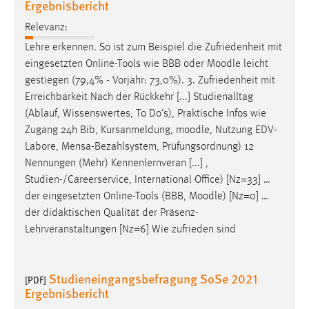
Ergebnisbericht
Zweck:
Dieser Cookie ist notwendig um sich an der Website
Relevanz:
einloggen zu können.
Lehre erkennen. So ist zum Beispiel die Zufriedenheit mit
eingesetzten Online-Tools wie BBB oder
Moodle
leicht
Cookie Laufzeit:
gestiegen (79,4% - Vorjahr: 73,0%). 3. Zufriedenheit mit
24 Stunden
Erreichbarkeit Nach der Rückkehr [...] Studienalltag
(Ablauf, Wissenswertes, To Do‘s), Praktische Infos wie
Zugang 24h Bib, Kursanmeldung,
moodle
, Nutzung EDV-
STATISTIK
Labore, Mensa-Bezahlsystem, Prüfungsordnung) 12
Statistik Cookies erfassen Informationen anonym.
Nennungen (Mehr) Kennenlernveran [...] ,
Diese Informationen helfen uns zu verstehen, wie
Studien-/Careerservice, International Office) [Nz=33] …
unsere Besucher unsere Website nutzen.
der eingesetzten Online-Tools (BBB,
Moodle
) [Nz=0] …
der didaktischen Qualität der Präsenz-
Matomo
Lehrveranstaltungen [Nz=6] Wie zufrieden sind
Name:
_pk_ref, _pk_cvar, _pk_id, _pk_ses
Studieneingangsbefragung SoSe 2021
[PDF]
Ergebnisbericht
Zweck:
Zugriffsstatistik