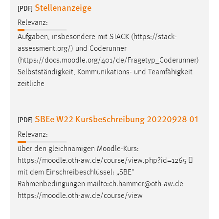
Stellenanzeige
[PDF]
Relevanz:
Aufgaben, insbesondere mit STACK (https://stack-
assessment.org/) und Coderunner
(https://docs.
moodle
.org/401/de/Fragetyp_Coderunner)
Selbstständigkeit, Kommunikations- und Teamfähigkeit
zeitliche
SBEe W22 Kursbeschreibung 20220928 01
[PDF]
Relevanz:
über den gleichnamigen
Moodle
-Kurs:
https://
moodle
.oth-aw.de/course/view.php?id=1265 
mit dem Einschreibeschlüssel: „SBE"
Rahmenbedingungen mailto:ch.hammer@oth-aw.de
https://
moodle
.oth-aw.de/course/view