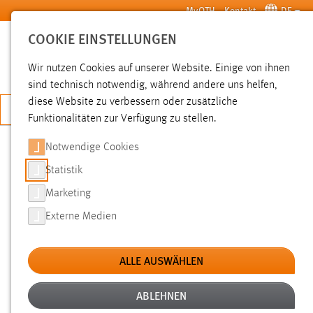
Zum Hauptinhalt springen
MyOTH
Kontakt
DE
COOKIE EINSTELLUNGEN
SUCHE
Wir nutzen Cookies auf unserer Website. Einige von ihnen
sind technisch notwendig, während andere uns helfen,
diese Website zu verbessern oder zusätzliche
JETZT BEWERBEN
Funktionalitäten zur Verfügung zu stellen.
Notwendige Cookies
SUCHE
Statistik
Marketing
FILTER
Externe Medien
Typ
ALLE AUSWÄHLEN
Erstellungsdatum
ABLEHNEN