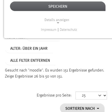
SPEICHERN
Alter
Details anzeigen
SUCHEN
Impressum
|
Datenschutz
NOTWENDIGE COOKIES
TYP: DATEIEN
Aktive Filter:
Notwendige Cookies ermöglichen grundlegende
ALTER: ÜBER EIN JAHR
Funktionen und sind für die einwandfreie Funktion der
Website erforderlich.
ALLE FILTER ENTFERNEN
Einverständnis
Gesucht nach "moodle".
Es wurden 151 Ergebnisse gefunden.
Name:
Zeige Ergebnisse 26 bis 50 von 151.
cookie_consent
Zweck:
Ergebnisse pro Seite:
Dieser Cookie speichert die ausgewählten Einverständnis-
Optionen des Benutzers
SORTIEREN NACH
Cookie Laufzeit: