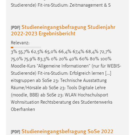
30 Tage
Studierende) Fit-ins-Studium: Zeitmanagement & S
Chat
Studieneingangsbefragung Studienjahr
[PDF]
Name:
2022-2023 Ergebnisbericht
MibewSessionID, MIBEW_UserID, mibew_locale, mibew-
Relevanz:
chat-frame-style-5e9dbeb1811c0446
3% 55,7% 62,5% 65,0% 66,4% 67,4% 68,4% 72,7%
Zweck:
75,0% 75,9% 83,3% 0% 20% 40% 60% 80% 100%
Wird benötigt um die Chatfunktion nutzen zu können.
Moodle
-Kurs "Allgemeine Informationen" (nur für WEBIS-
Cookie Laufzeit:
Studierende) Fit-ins-Studium: Erfolgreich lernen [...]
MibewSessionID, mibew-chat-frame-style-
eitsgruppen ab SoSe 23: Technische Ausstattung
5e9dbeb1811c0446 = Sitzungslaufzeit, mibew_locale = 3
Räume/Hörsäle ab SoSe 23: Tools Digitale Lehre
Jahre, MIBEW_UserID = 1 Jahr
(
moodle
, BBB) ab SoSe 23: WLAN Hochschulsport
Wohnsituation Rechtsberatung des Studentenwerks
Login
Oberfranken
Name:
fe_user, be_user, be_lastLoginProvider
Studieneingangsbefragung SoSe 2022
[PDF]