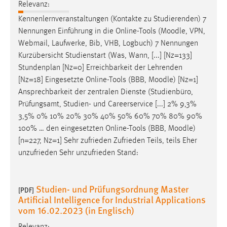
Relevanz:
Cookie Laufzeit:
Kennenlernveranstaltungen (Kontakte zu Studierenden) 7
Max. 13 Monate
Nennungen Einführung in die Online-Tools (
Moodle
, VPN,
Webmail, Laufwerke, Bib, VHB, Logbuch) 7 Nennungen
Kurzübersicht Studienstart (Was, Wann, [...] [Nz=133]
Stundenplan [Nz=0] Erreichbarkeit der Lehrenden
MARKETING
[Nz=18] Eingesetzte Online-Tools (BBB,
Moodle
) [Nz=1]
Marketing Cookies werden von Drittanbietern
Ansprechbarkeit der zentralen Dienste (Studienbüro,
verwendet, um personalisierte Werbung anzuzeigen.
Prüfungsamt, Studien- und Careerservice [...] 2% 9,3%
Sie tun dies, indem sie Besucher über Websites
3,5% 0% 10% 20% 30% 40% 50% 60% 70% 80% 90%
hinweg verfolgen.
100% … den eingesetzten Online-Tools (BBB,
Moodle
)
[n=227, Nz=1] Sehr zufrieden Zufrieden Teils, teils Eher
Google Ads
unzufrieden Sehr unzufrieden Stand:
Name:
_gcl_au
Studien- und Prüfungsordnung Master
[PDF]
Anbieter:
Artificial Intelligence for Industrial Applications
Google Ireland Limited
vom 16.02.2023 (in Englisch)
Zweck:
Relevanz: