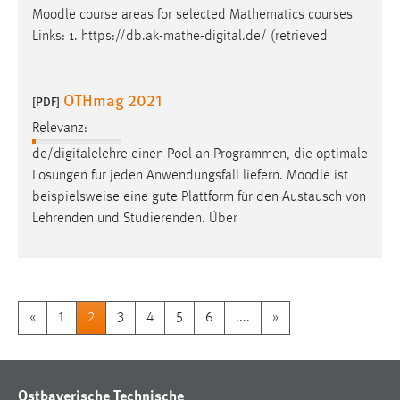
Moodle
course areas for selected Mathematics courses
Links: 1. https://db.ak-mathe-digital.de/ (retrieved
OTHmag 2021
[PDF]
Relevanz:
de/digitalelehre einen Pool an Programmen, die optimale
Lösungen für jeden Anwendungsfall liefern.
Moodle
ist
beispielsweise eine gute Plattform für den Austausch von
Lehrenden und Studierenden. Über
«
1
2
3
4
5
6
....
»
Ostbayerische Technische