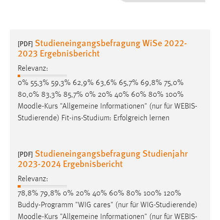
1 Jahr
Performance
Studieneingangsbefragung WiSe 2022-
[PDF]
2023 Ergebnisbericht
Name:
staticfilecache
Relevanz:
0% 55,3% 59,3% 62,9% 63,6% 65,7% 69,8% 75,0%
Zweck:
80,0% 83,3% 85,7% 0% 20% 40% 60% 80% 100%
Für performante Seitenauslieferung wird in diesem Cookie
Moodle
-Kurs "Allgemeine Informationen" (nur für WEBIS-
gespeichert, ob man eingeloggt ist.
Studierende) Fit-ins-Studium: Erfolgreich lernen
Sprachpräferenz
Studieneingangsbefragung Studienjahr
[PDF]
Name:
2023-2024 Ergebnisbericht
site-language-preference
Relevanz:
Zweck:
78,8% 79,8% 0% 20% 40% 60% 80% 100% 120%
Das Cookie speichert die gewählte Sprache der Website.
Buddy-Programm "WIG cares" (nur für WIG-Studierende)
Cookie Laufzeit:
Moodle
-Kurs "Allgemeine Informationen" (nur für WEBIS-