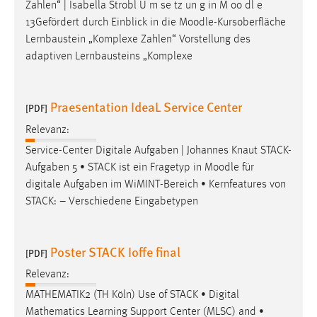
Zahlen“ | Isabella Strobl U m se tz un g in M oo dl e
13Gefördert durch Einblick in die
Moodle
-Kursoberfläche
Lernbaustein „Komplexe Zahlen“ Vorstellung des
adaptiven Lernbausteins „Komplexe
Praesentation IdeaL Service Center
[PDF]
Relevanz:
Service-Center Digitale Aufgaben | Johannes Knaut STACK-
Aufgaben 5 • STACK ist ein Fragetyp in
Moodle
für
digitale Aufgaben im WiMINT-Bereich • Kernfeatures von
STACK: – Verschiedene Eingabetypen
Poster STACK Ioffe final
[PDF]
Relevanz:
MATHEMATIK2 (TH Köln) Use of STACK • Digital
Mathematics Learning Support Center (MLSC) and •