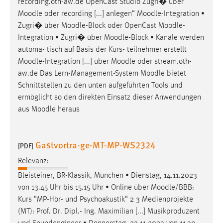
recording.oth-aw.de OpenCast Studio Zugri� über
Moodle
oder recording [...] anlegen“
Moodle
-Integration •
Zugri� über
Moodle
-Block oder OpenCast
Moodle
-
Integration • Zugri� über
Moodle
-Block • Kanäle werden
automa- tisch auf Basis der Kurs- teilnehmer erstellt
Moodle
-Integration [...] über
Moodle
oder stream.oth-
aw.de Das Lern-Management-System
Moodle
bietet
Schnittstellen zu den unten aufgeführten Tools und
ermöglicht so den direkten Einsatz dieser Anwendungen
aus
Moodle
heraus
Gastvortra-ge-MT-MP-WS2324
[PDF]
Relevanz:
Bleisteiner, BR-Klassik, München • Dienstag, 14.11.2023
von 13.45 Uhr bis 15.15 Uhr • Online über
Moodle
/BBB:
Kurs “MP-Hör- und Psychoakustik“ 2 3 Medienprojekte
(MT): Prof. Dr. Dipl.- Ing. Maximilian [...] Musikproduzent