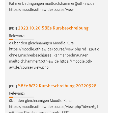
Rahmenbedingungen mailto:ch.hammer@oth-aw.de
https://
moodle
.oth-aw.de/course/view
2023.10.20 SBEe Kursbeschreibung
[PDF]
Relevanz:
o über den gleichnamigen
Moodle
-Kurs:
https://
moodle
.oth-aw.de/course/view.php?id=1265 o
ohne Einschreibeschlüssel Rahmenbedingungen
mailto:ch.hammer@oth-aw.de https://
moodle
.oth-
aw.de/course/view.php
SBEe W22 Kursbeschreibung 20220928
[PDF]
Relevanz:
über den gleichnamigen
Moodle
-Kurs:
https://
moodle
.oth-aw.de/course/view.php?id=1265 
mit dem Einschreibeschlüssel: „SBE"