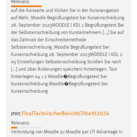
Relevanz:
auf die Kursseite und klicken Sie in der Kursnavigation
auf Mehr.
Moodle
Begrüßungstext bei Kurseinschreibung
28. September 2023
MOODLE
l KDL 1 Begrüßungstext Bei
der Selbsteinschreibung von Kursteilnehmern [...] Sie auf
das Zahnrad der Einschreibemethode
Selbsteinschreibung.
Moodle
Begrüßungstext bei
Kurseinschreibung 28. September 2023
MOODLE
l KDL 2
05 Einstellungen Selbsteinschreibung Scrollen Sie nach
[...] und über Änderungen speichern hinterlegen. Text
hinterlegen 04 1 2
Moodle
�Begrüßungstext bei
Kurseinschreibung
Moodle
�Begrüßungstext bei
Kurseinschreibung
FinalTechnischerBerichtLTI04102024
[PDF]
Relevanz:
Verbindung von
Moodle
zu
Moodle
per LTI Advantage In