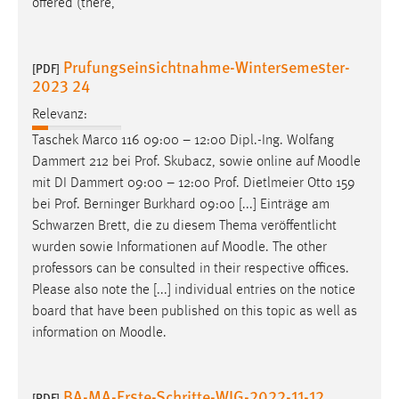
offered (there,
Prufungseinsichtnahme-Wintersemester-
[PDF]
2023 24
Relevanz:
Taschek Marco 116 09:00 – 12:00 Dipl.-Ing. Wolfang
Dammert 212 bei Prof. Skubacz, sowie online auf
Moodle
mit DI Dammert 09:00 – 12:00 Prof. Dietlmeier Otto 159
bei Prof. Berninger Burkhard 09:00 [...] Einträge am
Schwarzen Brett, die zu diesem Thema veröffentlicht
wurden sowie Informationen auf
Moodle
. The other
professors can be consulted in their respective offices.
Please also note the [...] individual entries on the notice
board that have been published on this topic as well as
information on
Moodle
.
BA-MA-Erste-Schritte-WIG-2022-11-12
[PDF]