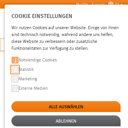
Zum Hauptinhalt springen
MyOTH
Kontakt
DE
COOKIE EINSTELLUNGEN
SUCHE
Wir nutzen Cookies auf unserer Website. Einige von ihnen
sind technisch notwendig, während andere uns helfen,
diese Website zu verbessern oder zusätzliche
JETZT BEWERBEN
Funktionalitäten zur Verfügung zu stellen.
Notwendige Cookies
SUCHE
Statistik
Marketing
FILTER
Externe Medien
Typ
ALLE AUSWÄHLEN
Erstellungsdatum
ABLEHNEN