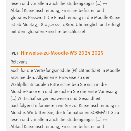
lesen und vor allem auch die studiengangss [...] ++
Conversion-Tracking
Ablauf Kurseinschreibung, Einschreibefristen und
Cookie Laufzeit:
globales Passwort Die Einschreibung in die
Moodle
-Kurse
3 Monate
ist ab Montag, 18.03.2024, 08:00 Uhr möglich und erfolgt
mit dem globalen Einschreibeschlüssel
Facebook Pixel
Hinweise-zu-Moodle-WS 2024 2025
Name:
[PDF]
_fbp
Relevanz:
Anbieter:
auch für die Vertiefungsmodule (Pflichtmodule) in
Moodle
Facebook
anzumelden. Allgemeine Hinweise zu den
Wahlpflichtmodulen Bitte schreiben Sie sich in die
Zweck:
Moodle
-Kurse ein und besuchen Sie die erste Vorlesung
Conversion-Tracking
[...] Wirtschaftsingenieurwesen und Gesundheit,
Cookie Laufzeit:
nachfolgend informieren wir Sie zur Kurseinschreibung in
3 Monate
Moodle
. Wir bitten Sie, die Informationen SORGFÄLTIG zu
lesen und vor allem auch die studiengangss [...] ++
Ablauf Kurseinschreibung, Einschreibefristen und