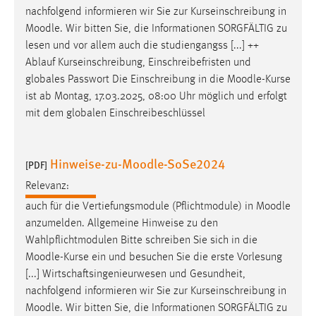
nachfolgend informieren wir Sie zur Kurseinschreibung in
Cookie Laufzeit:
Moodle
. Wir bitten Sie, die Informationen SORGFÄLTIG zu
Max. 13 Monate
lesen und vor allem auch die studiengangss [...] ++
Ablauf Kurseinschreibung, Einschreibefristen und
globales Passwort Die Einschreibung in die
Moodle
-Kurse
MARKETING
ist ab Montag, 17.03.2025, 08:00 Uhr möglich und erfolgt
mit dem globalen Einschreibeschlüssel
Marketing Cookies werden von Drittanbietern
verwendet, um personalisierte Werbung anzuzeigen.
Sie tun dies, indem sie Besucher über Websites
Hinweise-zu-Moodle-SoSe2024
[PDF]
hinweg verfolgen.
Relevanz:
Google Ads
auch für die Vertiefungsmodule (Pflichtmodule) in
Moodle
anzumelden. Allgemeine Hinweise zu den
Name:
Wahlpflichtmodulen Bitte schreiben Sie sich in die
_gcl_au
Moodle
-Kurse ein und besuchen Sie die erste Vorlesung
Anbieter:
[...] Wirtschaftsingenieurwesen und Gesundheit,
Google Ireland Limited
nachfolgend informieren wir Sie zur Kurseinschreibung in
Moodle
. Wir bitten Sie, die Informationen SORGFÄLTIG zu
Zweck: