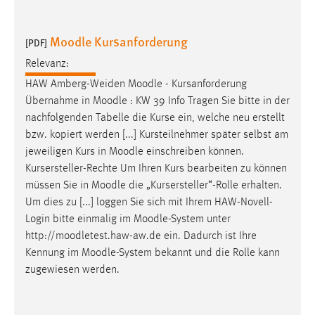
30 Tage
Moodle Kursanforderung
[PDF]
Chat
Relevanz:
Name:
HAW Amberg-Weiden
Moodle
- Kursanforderung
MibewSessionID, MIBEW_UserID, mibew_locale, mibew-
Übernahme in
Moodle
: KW 39 Info Tragen Sie bitte in der
chat-frame-style-5e9dbeb1811c0446
nachfolgenden Tabelle die Kurse ein, welche neu erstellt
Zweck:
bzw. kopiert werden [...] Kursteilnehmer später selbst am
Wird benötigt um die Chatfunktion nutzen zu können.
jeweiligen Kurs in
Moodle
einschreiben können.
Kursersteller-Rechte Um Ihren Kurs bearbeiten zu können
Cookie Laufzeit:
müssen Sie in
Moodle
die „Kursersteller“-Rolle erhalten.
MibewSessionID, mibew-chat-frame-style-
5e9dbeb1811c0446 = Sitzungslaufzeit, mibew_locale = 3
Um dies zu [...] loggen Sie sich mit Ihrem HAW-Novell-
Jahre, MIBEW_UserID = 1 Jahr
Login bitte einmalig im
Moodle
-System unter
http://moodletest.haw-aw.de ein. Dadurch ist Ihre
Kennung im
Moodle
-System bekannt und die Rolle kann
Login
zugewiesen werden.
Name:
fe_user, be_user, be_lastLoginProvider