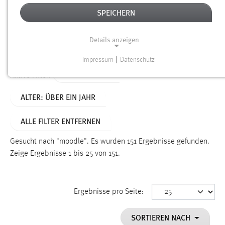
SPEICHERN
Alter
Details anzeigen
SUCHEN
Impressum
|
Datenschutz
NOTWENDIGE COOKIES
TYP: DATEIEN
Aktive Filter:
Notwendige Cookies ermöglichen grundlegende
ALTER: ÜBER EIN JAHR
Funktionen und sind für die einwandfreie Funktion der
Website erforderlich.
ALLE FILTER ENTFERNEN
Einverständnis
Gesucht nach "moodle".
Es wurden 151 Ergebnisse gefunden.
Name:
Zeige Ergebnisse 1 bis 25 von 151.
cookie_consent
Zweck:
Ergebnisse pro Seite:
Dieser Cookie speichert die ausgewählten Einverständnis-
Optionen des Benutzers
SORTIEREN NACH
Cookie Laufzeit: