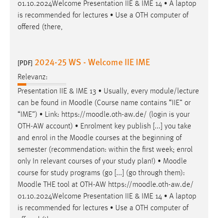
01.10.2024Welcome Presentation IIE & IME 14 • A laptop
is recommended for lectures • Use a OTH computer of
offered (there,
2024-25 WS - Welcome IIE IME
[PDF]
Relevanz:
Presentation IIE & IME 13 • Usually, every module/lecture
can be found in
Moodle
(Course name contains “IIE” or
“IME”) • Link: https://
moodle
.oth-aw.de/ (login is your
OTH-AW account) • Enrolment key publish [...] you take
and enrol in the
Moodle
courses at the beginning of
semester (recommendation: within the first week; enrol
only In relevant courses of your study plan!) •
Moodle
course for study programs (go [...] (go through them):
Moodle
THE tool at OTH-AW https://
moodle
.oth-aw.de/
01.10.2024Welcome Presentation IIE & IME 14 • A laptop
is recommended for lectures • Use a OTH computer of