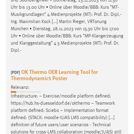
und Soundengineer • Donnerstag, 23.11.2023 von 11.30
Uhr bis 13.00 Uhr • Online über
Moodle
/BBB: Kurs “MT-
Musikgrundlagen“ 4 Medienprojekte (MT): Prof. Dr. Dipl.-
Ing. Maximilian Kock [...] Martin Rieger, VRTonung
München • Dienstag, 28.11.2023 von 15.30 Uhr bis 17.00
Uhr • Online über
Moodle
/BBB: Kurs “MP-Klangerzeugung
und Klanggestaltung“ 4 5 Medienprojekte (MT): Prof. Dr.
Dipl.-
OK Thermo OER Learning Tool for
[PDF]
Thermodynamics Poster
Relevanz:
Infrastructure: − Exercise/
moodle
platform defined:
https://hub.hs-duesseldorf.de/okthermo − Teamwork
platform defined: Sciebo − Implementation format
defined: (STACK:
moodle
-ILIAS LMS compatibility) [...]
definition of future users/user scenarios - Technical
solutions for cross-LMS collaboration (
moodle
/ILIAS) still