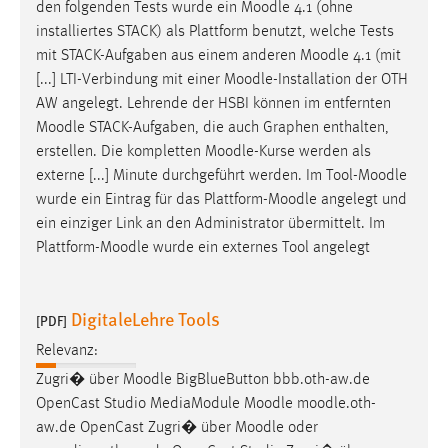
den folgenden Tests wurde ein
Moodle
4.1 (ohne
installiertes STACK) als Plattform benutzt, welche Tests
mit STACK-Aufgaben aus einem anderen
Moodle
4.1 (mit
[...] LTI-Verbindung mit einer
Moodle
-Installation der OTH
AW angelegt. Lehrende der HSBI können im entfernten
Moodle
STACK-Aufgaben, die auch Graphen enthalten,
erstellen. Die kompletten
Moodle
-Kurse werden als
externe [...] Minute durchgeführt werden. Im Tool-
Moodle
wurde ein Eintrag für das Plattform-
Moodle
angelegt und
ein einziger Link an den Administrator übermittelt. Im
Plattform-
Moodle
wurde ein externes Tool angelegt
DigitaleLehre Tools
[PDF]
Relevanz:
Zugri� über
Moodle
BigBlueButton bbb.oth-aw.de
OpenCast Studio MediaModule
Moodle
moodle
.oth-
aw.de OpenCast Zugri� über
Moodle
oder