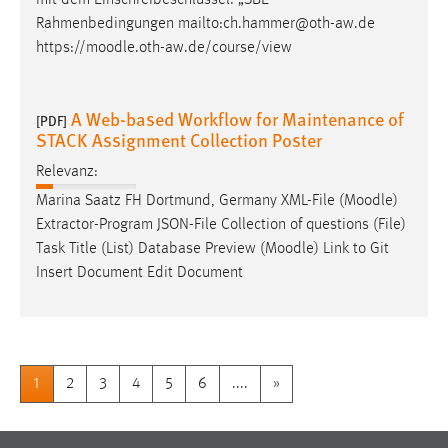
Rahmenbedingungen mailto:ch.hammer@oth-aw.de
https://
moodle
.oth-aw.de/course/view
A Web-based Workflow for Maintenance of
[PDF]
STACK Assignment Collection Poster
Relevanz:
Marina Saatz FH Dortmund, Germany XML-File (
Moodle
)
Extractor-Program JSON-File Collection of questions (File)
Task Title (List) Database Preview (
Moodle
) Link to Git
Insert Document Edit Document
1
2
3
4
5
6
....
»