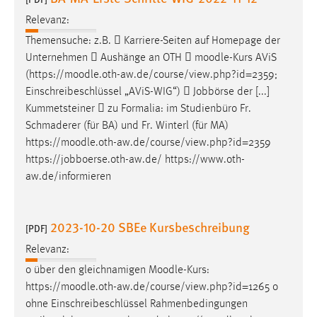
Relevanz:
Themensuche: z.B.  Karriere-Seiten auf Homepage der
Unternehmen  Aushänge an OTH 
moodle
-Kurs AViS
(https://
moodle
.oth-aw.de/course/view.php?id=2359;
Einschreibeschlüssel „AViS-WIG“)  Jobbörse der [...]
Kummetsteiner  zu Formalia: im Studienbüro Fr.
Schmaderer (für BA) und Fr. Winterl (für MA)
https://
moodle
.oth-aw.de/course/view.php?id=2359
https://jobboerse.oth-aw.de/ https://www.oth-
aw.de/informieren
2023-10-20 SBEe Kursbeschreibung
[PDF]
Relevanz:
o über den gleichnamigen
Moodle
-Kurs:
https://
moodle
.oth-aw.de/course/view.php?id=1265 o
ohne Einschreibeschlüssel Rahmenbedingungen