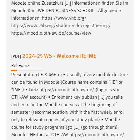
Moodle
online Zusatzkurs [...] Informationen finden Sie im
Moodle
Kurs WEIDEN BUSINESS SCHOOL - Allgemeine
Informationen. https://www.vhb.org/
https://www.vhb.org/studierende/registrierung/
https://
moodle
.oth-aw.de/course/view
2024-25 WS - Welcome IIE IME
[PDF]
Relevanz:
Presentation IIE & IME 13 • Usually, every module/lecture
can be found in
Moodle
(Course name contains “IIE” or
“IME”) • Link: https://
moodle
.oth-aw.de/ (login is your
OTH-AW account) • Enrolment key publish [...] you take
and enrol in the
Moodle
courses at the beginning of
semester (recommendation: within the first week; enrol
only In relevant courses of your study plan!) •
Moodle
course for study programs (go [...] (go through them):
Moodle
THE tool at OTH-AW https://
moodle
.oth-aw.de/