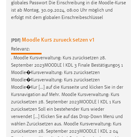
EXTERNE MEDIEN
globales Passwort Die Einschreibung in die
Moodle
-Kurse
ist ab Montag, 30.09.2024, 08:00 Uhr möglich und
Um Inhalte von Videoplattformen und Social Media
erfolgt mit dem globalen Einschreibeschlüssel
Plattformen anzeigen zu können, werden von diesen
externen Medien Cookies gesetzt.
Moodle Kurs zurueck setzen v1
[PDF]
YouTube
Relevanz:
.
Moodle
Kursverwaltung: Kurs zurücksetzen 28.
Vimeo
September 2023
MOODLE
l KDL 3 Finale Bestätigung05 1
Moodle
�Kursverwaltung: Kurs zurücksetzen
Moodle
�Kursverwaltung: Kurs zurücksetzen
Moodle
�Kur [...] auf die Kursseite und klicken Sie in der
Kursnavigation auf Mehr.
Moodle
Kursverwaltung: Kurs
zurücksetzen 28. September 2023
MOODLE
l KDL 1 Kurs
zurücksetzen Soll ein bestehender Kurs wieder
verwendet [...] Klicken Sie auf das Drop-Down Menü und
wählen Zurücksetzen aus.
Moodle
Kursverwaltung: Kurs
zurücksetzen 28. September 2023
MOODLE
l KDL 2 04