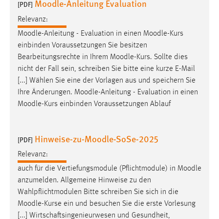
Moodle-Anleitung Evaluation
[PDF]
Zweck:
Dieser Cookie ist notwendig um sich an der Website
Relevanz:
einloggen zu können.
Moodle
-Anleitung - Evaluation in einen
Moodle
-Kurs
einbinden Voraussetzungen Sie besitzen
Cookie Laufzeit:
Bearbeitungsrechte in Ihrem
Moodle
-Kurs. Sollte dies
24 Stunden
nicht der Fall sein, schreiben Sie bitte eine kurze E-Mail
[...] Wählen Sie eine der Vorlagen aus und speichern Sie
Ihre Änderungen.
Moodle
-Anleitung - Evaluation in einen
STATISTIK
Moodle
-Kurs einbinden Voraussetzungen Ablauf
Statistik Cookies erfassen Informationen anonym.
Diese Informationen helfen uns zu verstehen, wie
unsere Besucher unsere Website nutzen.
Hinweise-zu-Moodle-SoSe-2025
[PDF]
Relevanz:
Matomo
auch für die Vertiefungsmodule (Pflichtmodule) in
Moodle
Name:
anzumelden. Allgemeine Hinweise zu den
_pk_ref, _pk_cvar, _pk_id, _pk_ses
Wahlpflichtmodulen Bitte schreiben Sie sich in die
Moodle
-Kurse ein und besuchen Sie die erste Vorlesung
Zweck:
[...] Wirtschaftsingenieurwesen und Gesundheit,
Zugriffsstatistik