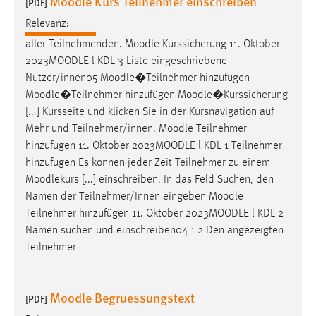
Moodle Kurs Teilnehmer einschreiben
[PDF]
Relevanz:
aller Teilnehmenden.
Moodle
Kurssicherung 11. Oktober
2023
MOODLE
l KDL 3 Liste eingeschriebene
Nutzer/innen05
Moodle
�Teilnehmer hinzufügen
Moodle
�Teilnehmer hinzufügen
Moodle
�Kurssicherung
[...] Kursseite und klicken Sie in der Kursnavigation auf
Mehr und Teilnehmer/innen.
Moodle
Teilnehmer
hinzufügen 11. Oktober 2023
MOODLE
l KDL 1 Teilnehmer
hinzufügen Es können jeder Zeit Teilnehmer zu einem
Moodlekurs [...] einschreiben. In das Feld Suchen, den
Namen der Teilnehmer/Innen eingeben
Moodle
Teilnehmer hinzufügen 11. Oktober 2023
MOODLE
l KDL 2
Namen suchen und einschreiben04 1 2 Den angezeigten
Teilnehmer
Moodle Begruessungstext
[PDF]