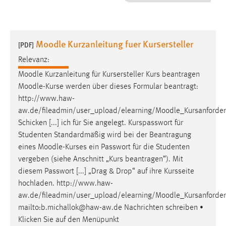
1 Jahr
Performance
Moodle Kurzanleitung fuer Kursersteller
[PDF]
Name:
Relevanz:
staticfilecache
Moodle
Kurzanleitung für Kursersteller Kurs beantragen
Moodle
-Kurse werden über dieses Formular beantragt:
Zweck:
http://www.haw-
Für performante Seitenauslieferung wird in diesem Cookie
gespeichert, ob man eingeloggt ist.
aw.de/fileadmin/user_upload/elearning/
Moodle
_Kursanforde
Schicken [...] ich für Sie angelegt. Kurspasswort für
Studenten Standardmäßig wird bei der Beantragung
Sprachpräferenz
eines
Moodle
-Kurses ein Passwort für die Studenten
Name:
vergeben (siehe Anschnitt „Kurs beantragen“). Mit
site-language-preference
diesem Passwort [...] „Drag & Drop“ auf ihre Kursseite
hochladen. http://www.haw-
Zweck:
aw.de/fileadmin/user_upload/elearning/
Moodle
_Kursanforde
Das Cookie speichert die gewählte Sprache der Website.
mailto:b.michallok@haw-aw.de Nachrichten schreiben •
Cookie Laufzeit:
Klicken Sie auf den Menüpunkt