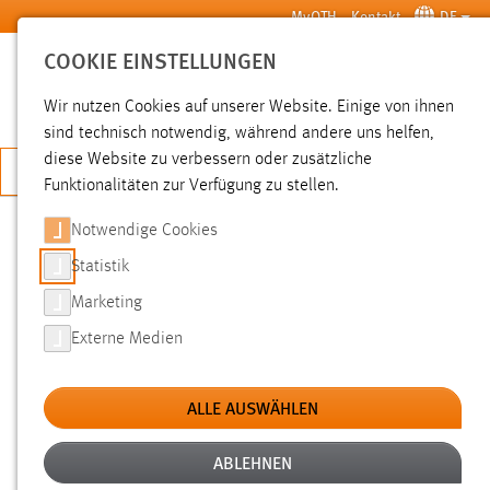
Zum Hauptinhalt springen
MyOTH
Kontakt
DE
COOKIE EINSTELLUNGEN
SUCHE
Wir nutzen Cookies auf unserer Website. Einige von ihnen
sind technisch notwendig, während andere uns helfen,
diese Website zu verbessern oder zusätzliche
JETZT BEWERBEN
Funktionalitäten zur Verfügung zu stellen.
Notwendige Cookies
SUCHE
Statistik
Marketing
FILTER
Externe Medien
Typ
ALLE AUSWÄHLEN
Erstellungsdatum
ABLEHNEN