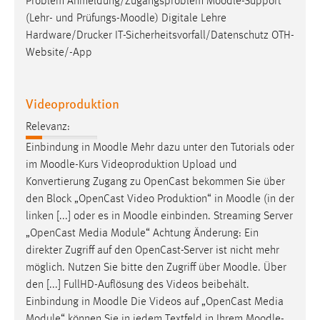
Problem Anmeldung/Zugangsproblem
Moodle
-Support
(Lehr- und Prüfungs-
Moodle
) Digitale Lehre
Cookie Laufzeit:
Hardware/Drucker IT-Sicherheitsvorfall/Datenschutz OTH-
Max. 13 Monate
Website/-App
MARKETING
Videoproduktion
Marketing Cookies werden von Drittanbietern
Relevanz:
verwendet, um personalisierte Werbung anzuzeigen.
Einbindung in
Moodle
Mehr dazu unter den Tutorials oder
Sie tun dies, indem sie Besucher über Websites
im
Moodle
-Kurs Videoproduktion Upload und
hinweg verfolgen.
Konvertierung Zugang zu OpenCast bekommen Sie über
den Block „OpenCast Video Produktion“ in
Moodle
(in der
Google Ads
linken [...] oder es in
Moodle
einbinden. Streaming Server
„OpenCast Media Module“ Achtung Änderung: Ein
Name:
direkter Zugriff auf den OpenCast-Server ist nicht mehr
_gcl_au
möglich. Nutzen Sie bitte den Zugriff über
Moodle
. Über
Anbieter:
den [...] FullHD-Auflösung des Videos beibehält.
Google Ireland Limited
Einbindung in
Moodle
Die Videos auf „OpenCast Media
Zweck:
Module“ können Sie in jedem Textfeld in Ihrem
Moodle
-