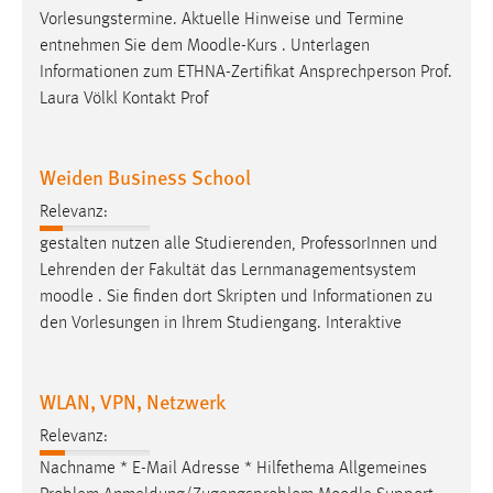
Zweck:
Vorlesungstermine. Aktuelle Hinweise und Termine
Dieser Cookie ist notwendig um sich an der Website
entnehmen Sie dem
Moodle
-Kurs . Unterlagen
einloggen zu können.
Informationen zum ETHNA-Zertifikat Ansprechperson Prof.
Laura Völkl Kontakt Prof
Cookie Laufzeit:
24 Stunden
Weiden Business School
Relevanz:
STATISTIK
gestalten nutzen alle Studierenden, ProfessorInnen und
Statistik Cookies erfassen Informationen anonym.
Lehrenden der Fakultät das Lernmanagementsystem
Diese Informationen helfen uns zu verstehen, wie
moodle
. Sie finden dort Skripten und Informationen zu
unsere Besucher unsere Website nutzen.
den Vorlesungen in Ihrem Studiengang. Interaktive
Matomo
WLAN, VPN, Netzwerk
Name:
_pk_ref, _pk_cvar, _pk_id, _pk_ses
Relevanz:
Zweck:
Nachname * E-Mail Adresse * Hilfethema Allgemeines
Zugriffsstatistik