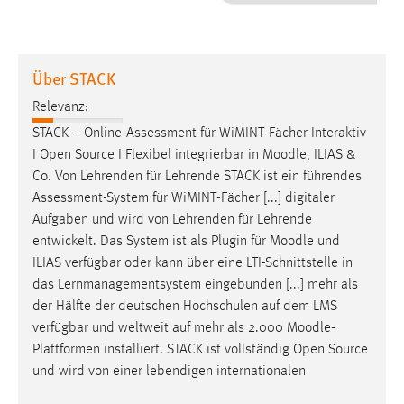
1 Jahr
Performance
Über STACK
Name:
Relevanz:
staticfilecache
STACK – Online-Assessment für WiMINT-Fächer Interaktiv
I Open Source I Flexibel integrierbar in
Moodle
, ILIAS &
Zweck:
Co. Von Lehrenden für Lehrende STACK ist ein führendes
Für performante Seitenauslieferung wird in diesem Cookie
gespeichert, ob man eingeloggt ist.
Assessment-System für WiMINT-Fächer [...] digitaler
Aufgaben und wird von Lehrenden für Lehrende
entwickelt. Das System ist als Plugin für
Moodle
und
Sprachpräferenz
ILIAS verfügbar oder kann über eine LTI-Schnittstelle in
Name:
das Lernmanagementsystem eingebunden [...] mehr als
site-language-preference
der Hälfte der deutschen Hochschulen auf dem LMS
verfügbar und weltweit auf mehr als 2.000
Moodle
-
Zweck:
Plattformen installiert. STACK ist vollständig Open Source
Das Cookie speichert die gewählte Sprache der Website.
und wird von einer lebendigen internationalen
Cookie Laufzeit: