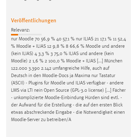
EXTERNE MEDIEN
Um Inhalte von Videoplattformen und Social Media
Veröffentlichungen
Plattformen anzeigen zu können, werden von diesen
externen Medien Cookies gesetzt.
Relevanz:
nur
Moodle
70 56,9 % 40 57,1 % nur ILIAS 21 17,1 % 11 52,4
YouTube
%
Moodle
+ ILIAS 12 9,8 % 8 66,6 %
Moodle
und andere
(kein ILIAS) 4 3,3 % 3 75,0 % ILIAS und andere (kein
Vimeo
Moodle
) 2 1,6 % 2 100,0 %
Moodle
+ ILIAS [...] München
122.000 3.390 2.142 umfangreiche Hilfe, auch auf
Deutsch in den
Moodle
-Docs ja Maxima nur Tastatur
(ASCII) - Plugins für
Moodle
und ILIAS verfügbar - andere
LMS via LTI nein Open Source (GPL-3.0 license) [...] Fächer
- unkomplizierte
Moodle
-Einbindung Hürden sind evtl. -
der Aufwand für die Erstellung - die auf den ersten Blick
etwas abschreckende Eingabe - die Notwendigkeit einen
Moodle
-Server zu betreiben/A