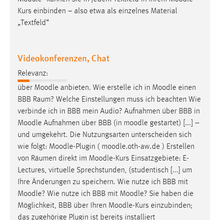
Conversion-Tracking
Kurs einbinden – also etwa als einzelnes Material
„Textfeld“
Cookie Laufzeit:
3 Monate
Videokonferenzen, Chat
Facebook Pixel
Relevanz:
Name:
über
Moodle
anbieten. Wie erstelle ich in
Moodle
einen
_fbp
BBB Raum? Welche Einstellungen muss ich beachten Wie
verbinde ich in BBB mein Audio? Aufnahmen über BBB in
Anbieter:
Moodle
Aufnahmen über BBB (in
moodle
gestartet) [...] –
Facebook
und umgekehrt. Die Nutzungsarten unterscheiden sich
Zweck:
wie folgt:
Moodle
-Plugin (
moodle
.oth-aw.de ) Erstellen
Conversion-Tracking
von Räumen direkt im
Moodle
-Kurs Einsatzgebiete: E-
Lectures, virtuelle Sprechstunden, (studentisch [...] um
Cookie Laufzeit:
Ihre Änderungen zu speichern. Wie nutze ich BBB mit
3 Monate
Moodle
? Wie nutze ich BBB mit
Moodle
? Sie haben die
Möglichkeit, BBB über Ihren
Moodle
-Kurs einzubinden;
das zugehörige Plugin ist bereits installiert