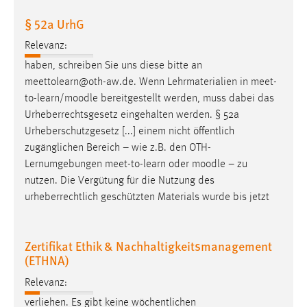
30 Tage
§ 52a UrhG
Chat
Relevanz:
haben, schreiben Sie uns diese bitte an
Name:
meettolearn@oth-aw.de. Wenn Lehrmaterialien in meet-
MibewSessionID, MIBEW_UserID, mibew_locale, mibew-
to-learn/
moodle
bereitgestellt werden, muss dabei das
chat-frame-style-5e9dbeb1811c0446
Urheberrechtsgesetz eingehalten werden. § 52a
Zweck:
Urheberschutzgesetz [...] einem nicht öffentlich
Wird benötigt um die Chatfunktion nutzen zu können.
zugänglichen Bereich – wie z.B. den OTH-
Lernumgebungen meet-to-learn oder
moodle
– zu
Cookie Laufzeit:
nutzen. Die Vergütung für die Nutzung des
MibewSessionID, mibew-chat-frame-style-
5e9dbeb1811c0446 = Sitzungslaufzeit, mibew_locale = 3
urheberrechtlich geschützten Materials wurde bis jetzt
Jahre, MIBEW_UserID = 1 Jahr
Zertifikat Ethik & Nachhaltigkeitsmanagement
Login
(ETHNA)
Name:
Relevanz:
fe_user, be_user, be_lastLoginProvider
verliehen. Es gibt keine wöchentlichen