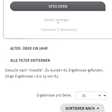
SPEICHERN
Alter
Details anzeigen
SUCHEN
Impressum
|
Datenschutz
NOTWENDIGE COOKIES
TYP: SEITEN
Aktive Filter:
Notwendige Cookies ermöglichen grundlegende
ALTER: ÜBER EIN JAHR
Funktionen und sind für die einwandfreie Funktion der
Website erforderlich.
ALLE FILTER ENTFERNEN
Einverständnis
Gesucht nach "moodle".
Es wurden 82 Ergebnisse gefunden.
Name:
Zeige Ergebnisse 1 bis 25 von 82.
cookie_consent
Zweck:
Ergebnisse pro Seite:
Dieser Cookie speichert die ausgewählten Einverständnis-
Optionen des Benutzers
SORTIEREN NACH
Cookie Laufzeit: