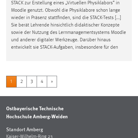
STACK zur Erstellung eines „Virtuellen Physiklabors“ in
Moodle
genutzt. Obwohl die Physiklabore schon lange
wieder in Präsenz stattfinden, sind die STACK-Tests [...]
Sie berät Lehrende hinsichtlich didaktischer Konzepte
sowie der Nutzung des Lernmanagementsystems
Moodle
und anderer digitaler Werkzeuge. Darüber hinaus
entwickelt sie STACK-Aufgaben, insbesondere für den
1
2
3
4
»
Ostbayerische Technische
Hochschule Amberg-Weiden
Standort Amberg
Kaiser-Wilhelm-Ring 23