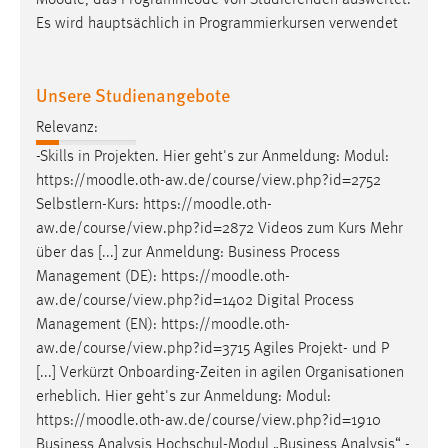
Moodle
, das Programmcode von Studierenden auswertet.
Es wird hauptsächlich in Programmierkursen verwendet
Unsere Studienangebote
Relevanz:
-Skills in Projekten. Hier geht's zur Anmeldung: Modul:
https://
moodle
.oth-aw.de/course/view.php?id=2752
Selbstlern-Kurs: https://
moodle
.oth-
aw.de/course/view.php?id=2872 Videos zum Kurs Mehr
über das [...] zur Anmeldung: Business Process
Management (DE): https://
moodle
.oth-
aw.de/course/view.php?id=1402 Digital Process
Management (EN): https://
moodle
.oth-
aw.de/course/view.php?id=3715 Agiles Projekt- und P
[...] Verkürzt Onboarding-Zeiten in agilen Organisationen
erheblich. Hier geht's zur Anmeldung: Modul:
https://
moodle
.oth-aw.de/course/view.php?id=1910
Business Analysis Hochschul-Modul „Business Analysis“ -