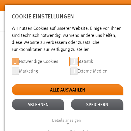
Zum Hauptinhalt springen
COOKIE EINSTELLUNGEN
Wir nutzen Cookies auf unserer Website. Einige von ihnen
sind technisch notwendig, während andere uns helfen,
diese Website zu verbessern oder zusätzliche
SUCHE
Funktionalitäten zur Verfügung zu stellen.
Notwendige Cookies
Statistik
Marketing
Externe Medien
ALLE AUSWÄHLEN
TYP: LINKS
ALTER: ÜBER EIN JAHR
Aktive Filter:
ABLEHNEN
SPEICHERN
Gesucht nach "moodle".
Es wurde 1 Ergebnis in 44 Millise
Details anzeigen