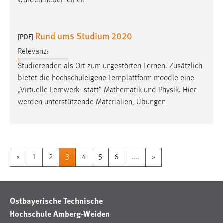
wurden neben einem
Rund ums Studium 2020
[PDF]
Relevanz:
Studierenden als Ort zum ungestörten Lernen. Zusätzlich
bietet die hochschuleigene Lernplattform
moodle
eine
„Virtuelle Lernwerk- statt“ Mathematik und Physik. Hier
werden unterstützende Materialien, Übungen
«
1
2
3
4
5
6
....
»
Ostbayerische Technische
Hochschule Amberg-Weiden