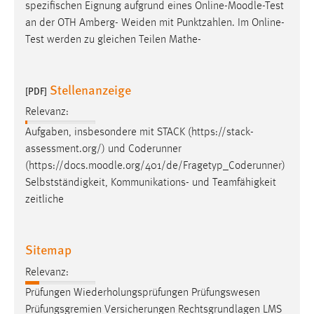
spezifischen Eignung aufgrund eines Online-
Moodle
-Test
Zweck:
an der OTH Amberg- Weiden mit Punktzahlen. Im Online-
Dieser Cookie ist notwendig um sich an der Website
Test werden zu gleichen Teilen Mathe-
einloggen zu können.
Cookie Laufzeit:
24 Stunden
Stellenanzeige
[PDF]
Relevanz:
Aufgaben, insbesondere mit STACK (https://stack-
STATISTIK
assessment.org/) und Coderunner
Statistik Cookies erfassen Informationen anonym.
(https://docs.
moodle
.org/401/de/Fragetyp_Coderunner)
Diese Informationen helfen uns zu verstehen, wie
Selbstständigkeit, Kommunikations- und Teamfähigkeit
unsere Besucher unsere Website nutzen.
zeitliche
Matomo
Sitemap
Name:
_pk_ref, _pk_cvar, _pk_id, _pk_ses
Relevanz:
Prüfungen Wiederholungsprüfungen Prüfungswesen
Zweck:
Prüfungsgremien Versicherungen Rechtsgrundlagen LMS
Zugriffsstatistik