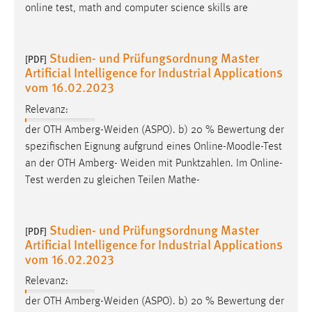
30 Tage
online test, math and computer science skills are
Chat
Studien- und Prüfungsordnung Master
[PDF]
Artificial Intelligence for Industrial Applications
Name:
vom 16.02.2023
MibewSessionID, MIBEW_UserID, mibew_locale, mibew-
chat-frame-style-5e9dbeb1811c0446
Relevanz:
Zweck:
der OTH Amberg-Weiden (ASPO). b) 20 % Bewertung der
Wird benötigt um die Chatfunktion nutzen zu können.
spezifischen Eignung aufgrund eines Online-
Moodle
-Test
an der OTH Amberg- Weiden mit Punktzahlen. Im Online-
Cookie Laufzeit:
Test werden zu gleichen Teilen Mathe-
MibewSessionID, mibew-chat-frame-style-
5e9dbeb1811c0446 = Sitzungslaufzeit, mibew_locale = 3
Jahre, MIBEW_UserID = 1 Jahr
Studien- und Prüfungsordnung Master
[PDF]
Artificial Intelligence for Industrial Applications
Login
vom 16.02.2023
Relevanz:
Name:
fe_user, be_user, be_lastLoginProvider
der OTH Amberg-Weiden (ASPO). b) 20 % Bewertung der