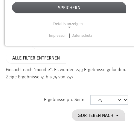
SPEICHERN
Alter
Details anzeigen
SUCHEN
Impressum
|
Datenschutz
NOTWENDIGE COOKIES
ALTER: ÜBER EIN JAHR
Aktive Filter:
Notwendige Cookies ermöglichen grundlegende
ALLE FILTER ENTFERNEN
Funktionen und sind für die einwandfreie Funktion der
Website erforderlich.
Gesucht nach "moodle".
Es wurden 243 Ergebnisse gefunden.
Zeige Ergebnisse 51 bis 75 von 243.
Einverständnis
Name:
cookie_consent
Ergebnisse pro Seite:
Zweck:
SORTIEREN NACH
Dieser Cookie speichert die ausgewählten Einverständnis-
Optionen des Benutzers
Cookie Laufzeit: