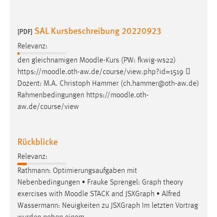
SAL Kursbeschreibung 20220923
[PDF]
Relevanz:
den gleichnamigen
Moodle
-Kurs (PW: fkwig-ws22)
https://
moodle
.oth-aw.de/course/view.php?id=1519 
Dozent: M.A. Christoph Hammer (ch.hammer@oth-aw.de)
Rahmenbedingungen https://
moodle
.oth-
aw.de/course/view
Rückblicke
Relevanz:
Rathmann: Optimierungsaufgaben mit
Nebenbedingungen • Frauke Sprengel: Graph theory
exercises with
Moodle
STACK and JSXGraph • Alfred
Wassermann: Neuigkeiten zu JSXGraph Im letzten Vortrag