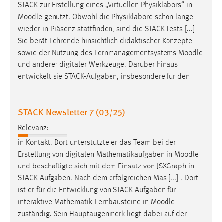
EXTERNE MEDIEN
STACK zur Erstellung eines „Virtuellen Physiklabors“ in
Moodle
genutzt. Obwohl die Physiklabore schon lange
Um Inhalte von Videoplattformen und Social Media
wieder in Präsenz stattfinden, sind die STACK-Tests [...]
Plattformen anzeigen zu können, werden von diesen
Sie berät Lehrende hinsichtlich didaktischer Konzepte
externen Medien Cookies gesetzt.
sowie der Nutzung des Lernmanagementsystems
Moodle
und anderer digitaler Werkzeuge. Darüber hinaus
YouTube
entwickelt sie STACK-Aufgaben, insbesondere für den
Vimeo
STACK Newsletter 7 (03/25)
Relevanz:
in Kontakt. Dort unterstützte er das Team bei der
Erstellung von digitalen Mathematikaufgaben in
Moodle
und beschäftigte sich mit dem Einsatz von JSXGraph in
STACK-Aufgaben. Nach dem erfolgreichen Mas [...] . Dort
ist er für die Entwicklung von STACK-Aufgaben für
interaktive Mathematik-Lernbausteine in
Moodle
zuständig. Sein Hauptaugenmerk liegt dabei auf der