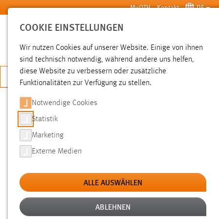
Zum Hauptinhalt springen
MyOTH
Kontakt
DE
COOKIE EINSTELLUNGEN
SUCHE
Wir nutzen Cookies auf unserer Website. Einige von ihnen
sind technisch notwendig, während andere uns helfen,
diese Website zu verbessern oder zusätzliche
JETZT BEWERBEN
Funktionalitäten zur Verfügung zu stellen.
Notwendige Cookies
SUCHE
Statistik
Marketing
FILTER
Externe Medien
Typ
ALLE AUSWÄHLEN
Erstellungsdatum
ABLEHNEN