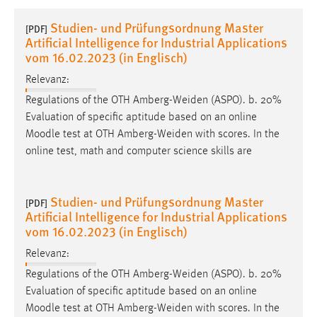
1 Jahr
Studien- und Prüfungsordnung Master
[PDF]
Artificial Intelligence for Industrial Applications
Performance
vom 16.02.2023 (in Englisch)
Relevanz:
Name:
staticfilecache
Regulations of the OTH Amberg-Weiden (ASPO). b. 20%
Evaluation of specific aptitude based on an online
Zweck:
Moodle
test at OTH Amberg-Weiden with scores. In the
Für performante Seitenauslieferung wird in diesem Cookie
online test, math and computer science skills are
gespeichert, ob man eingeloggt ist.
Sprachpräferenz
Studien- und Prüfungsordnung Master
[PDF]
Artificial Intelligence for Industrial Applications
Name:
vom 16.02.2023 (in Englisch)
site-language-preference
Relevanz:
Zweck:
Regulations of the OTH Amberg-Weiden (ASPO). b. 20%
Das Cookie speichert die gewählte Sprache der Website.
Evaluation of specific aptitude based on an online
Cookie Laufzeit:
Moodle
test at OTH Amberg-Weiden with scores. In the