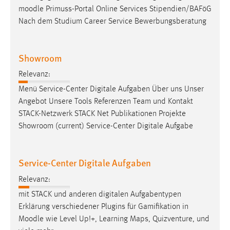
moodle
Primuss-Portal Online Services Stipendien/BAFöG
Cookie Laufzeit:
Nach dem Studium Career Service Bewerbungsberatung
Max. 13 Monate
Showroom
MARKETING
Relevanz:
Marketing Cookies werden von Drittanbietern
Menü Service-Center Digitale Aufgaben Über uns Unser
verwendet, um personalisierte Werbung anzuzeigen.
Angebot Unsere Tools Referenzen Team und Kontakt
Sie tun dies, indem sie Besucher über Websites
STACK-Netzwerk STACK Net Publikationen Projekte
hinweg verfolgen.
Showroom (current) Service-Center Digitale Aufgabe
Google Ads
Service-Center Digitale Aufgaben
Name:
Relevanz:
_gcl_au
mit STACK und anderen digitalen Aufgabentypen
Anbieter:
Erklärung verschiedener Plugins für Gamifikation in
Google Ireland Limited
Moodle
wie Level Up!+, Learning Maps, Quizventure, und
Zweck: