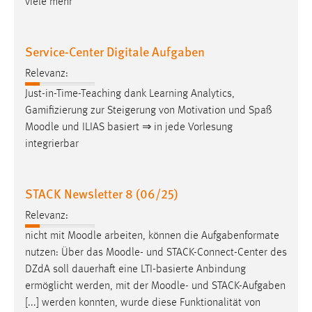
viele mehr
Conversion-Tracking
Cookie Laufzeit:
Service-Center Digitale Aufgaben
3 Monate
Relevanz:
Just-in-Time-Teaching dank Learning Analytics,
Facebook Pixel
Gamifizierung zur Steigerung von Motivation und Spaß
Name:
Moodle
und ILIAS basiert ⇒ in jede Vorlesung
_fbp
integrierbar
Anbieter:
Facebook
STACK Newsletter 8 (06/25)
Zweck:
Relevanz:
Conversion-Tracking
nicht mit
Moodle
arbeiten, können die Aufgabenformate
Cookie Laufzeit:
nutzen: Über das
Moodle
- und STACK-Connect-Center des
3 Monate
DZdA soll dauerhaft eine LTI-basierte Anbindung
ermöglicht werden, mit der
Moodle
- und STACK-Aufgaben
[...] werden konnten, wurde diese Funktionalität von