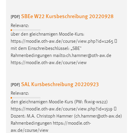
SBEe W22 Kursbeschreibung 20220928
[PDF]
Relevanz:
über den gleichnamigen
Moodle
-Kurs:
https://
moodle
.oth-aw.de/course/view.php?id=1265 
mit dem Einschreibeschlüssel: „SBE"
Rahmenbedingungen mailto:ch.hammer@oth-aw.de
https://
moodle
.oth-aw.de/course/view
SAL Kursbeschreibung 20220923
[PDF]
Relevanz:
den gleichnamigen
Moodle
-Kurs (PW: fkwig-ws22)
https://
moodle
.oth-aw.de/course/view.php?id=1519 
Dozent: M.A. Christoph Hammer (ch.hammer@oth-aw.de)
Rahmenbedingungen https://
moodle
.oth-
aw.de/course/view