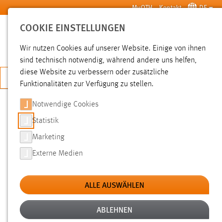
Zum Hauptinhalt springen
MyOTH
Kontakt
DE
COOKIE EINSTELLUNGEN
SUCHE
Wir nutzen Cookies auf unserer Website. Einige von ihnen
sind technisch notwendig, während andere uns helfen,
diese Website zu verbessern oder zusätzliche
JETZT BEWERBEN
Funktionalitäten zur Verfügung zu stellen.
Notwendige Cookies
SUCHE
Statistik
Marketing
FILTER
Externe Medien
Typ
ALLE AUSWÄHLEN
Erstellungsdatum
ABLEHNEN