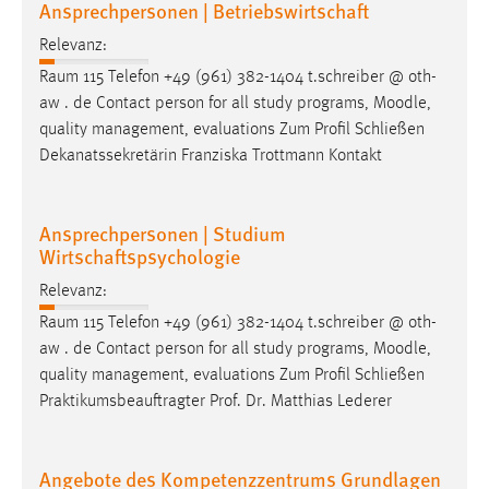
Ansprechpersonen | Betriebswirtschaft
EXTERNE MEDIEN
Um Inhalte von Videoplattformen und Social Media
Relevanz:
Plattformen anzeigen zu können, werden von diesen
Raum 115 Telefon +49 (961) 382-1404 t.schreiber @ oth-
externen Medien Cookies gesetzt.
aw . de Contact person for all study programs,
Moodle
,
quality management, evaluations Zum Profil Schließen
YouTube
Dekanatssekretärin Franziska Trottmann Kontakt
Vimeo
Ansprechpersonen | Studium
Wirtschaftspsychologie
Relevanz:
Raum 115 Telefon +49 (961) 382-1404 t.schreiber @ oth-
aw . de Contact person for all study programs,
Moodle
,
quality management, evaluations Zum Profil Schließen
Praktikumsbeauftragter Prof. Dr. Matthias Lederer
Angebote des Kompetenzzentrums Grundlagen