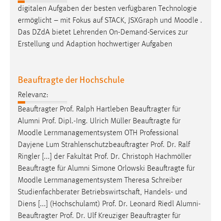
digitalen Aufgaben der besten verfügbaren Technologie
Cookie Laufzeit:
ermöglicht – mit Fokus auf STACK, JSXGraph und
Moodle
.
Max. 13 Monate
Das DZdA bietet Lehrenden On-Demand-Services zur
Erstellung und Adaption hochwertiger Aufgaben
MARKETING
Beauftragte der Hochschule
Marketing Cookies werden von Drittanbietern
verwendet, um personalisierte Werbung anzuzeigen.
Relevanz:
Sie tun dies, indem sie Besucher über Websites
Beauftragter Prof. Ralph Hartleben Beauftragter für
hinweg verfolgen.
Alumni Prof. Dipl.-Ing. Ulrich Müller Beauftragte für
Moodle
Lernmanagementsystem OTH Professional
Google Ads
Dayjene Lum Strahlenschutzbeauftragter Prof. Dr. Ralf
Ringler [...] der Fakultät Prof. Dr. Christoph Hachmöller
Name:
Beauftragte für Alumni Simone Orlowski Beauftragte für
_gcl_au
Moodle
Lernmanagementsystem Theresa Schreiber
Anbieter:
Studienfachberater Betriebswirtschaft, Handels- und
Google Ireland Limited
Diens [...] (Hochschulamt) Prof. Dr. Leonard Riedl Alumni-
Beauftragter Prof. Dr. Ulf Kreuziger Beauftragter für
Zweck: