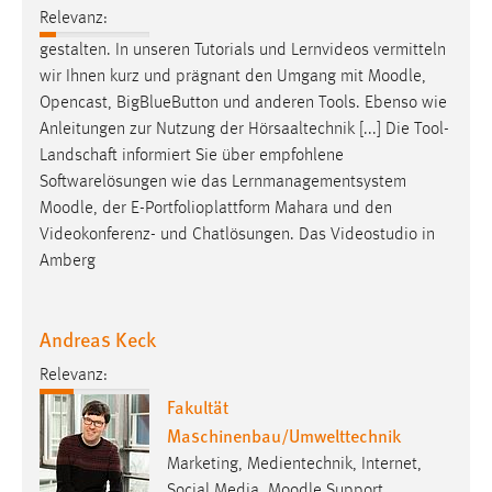
Relevanz:
gestalten. In unseren Tutorials und Lernvideos vermitteln
wir Ihnen kurz und prägnant den Umgang mit
Moodle
,
Opencast, BigBlueButton und anderen Tools. Ebenso wie
Anleitungen zur Nutzung der Hörsaaltechnik [...] Die Tool-
Landschaft informiert Sie über empfohlene
Softwarelösungen wie das Lernmanagementsystem
Moodle
, der E-Portfolioplattform Mahara und den
Videokonferenz- und Chatlösungen. Das Videostudio in
Amberg
Andreas Keck
Relevanz:
Fakultät
Maschinenbau/Umwelttechnik
Marketing, Medientechnik, Internet,
Social Media, Moodle Support