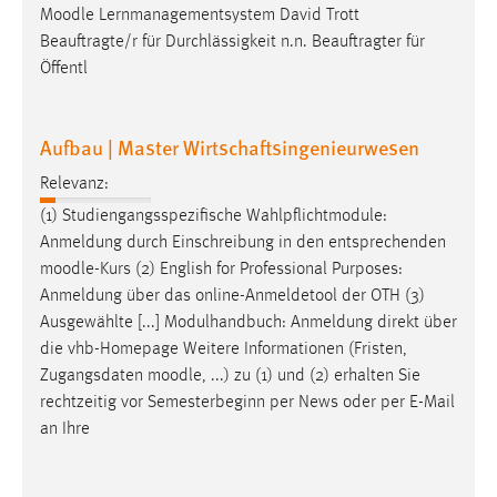
Moodle
Lernmanagementsystem David Trott
Conversion-Tracking
Beauftragte/r für Durchlässigkeit n.n. Beauftragter für
Cookie Laufzeit:
Öffentl
3 Monate
Aufbau | Master Wirtschaftsingenieurwesen
Facebook Pixel
Relevanz:
Name:
(1) Studiengangsspezifische Wahlpflichtmodule:
_fbp
Anmeldung durch Einschreibung in den entsprechenden
Anbieter:
moodle
-Kurs (2) English for Professional Purposes:
Facebook
Anmeldung über das online-Anmeldetool der OTH (3)
Ausgewählte [...] Modulhandbuch: Anmeldung direkt über
Zweck:
die vhb-Homepage Weitere Informationen (Fristen,
Conversion-Tracking
Zugangsdaten
moodle
, ...) zu (1) und (2) erhalten Sie
Cookie Laufzeit:
rechtzeitig vor Semesterbeginn per News oder per E-Mail
3 Monate
an Ihre