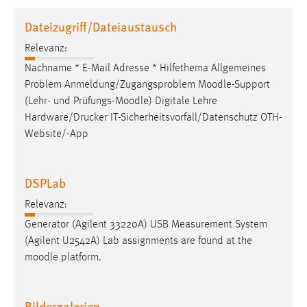
1 Jahr
Dateizugriff/Dateiaustausch
Relevanz:
Performance
Nachname * E-Mail Adresse * Hilfethema Allgemeines
Name:
Problem Anmeldung/Zugangsproblem
Moodle
-Support
staticfilecache
(Lehr- und Prüfungs-
Moodle
) Digitale Lehre
Hardware/Drucker IT-Sicherheitsvorfall/Datenschutz OTH-
Zweck:
Website/-App
Für performante Seitenauslieferung wird in diesem Cookie
gespeichert, ob man eingeloggt ist.
DSPLab
Sprachpräferenz
Relevanz:
Name:
Generator (Agilent 33220A) USB Measurement System
site-language-preference
(Agilent U2542A) Lab assignments are found at the
Zweck:
moodle
platform.
Das Cookie speichert die gewählte Sprache der Website.
Cookie Laufzeit:
Bildergalerien