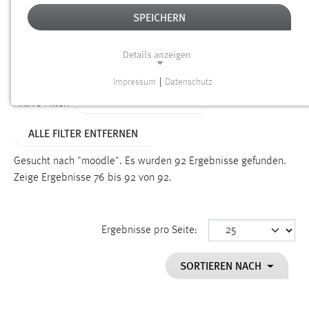
SPEICHERN
Alter
Details anzeigen
SUCHEN
Impressum
|
Datenschutz
NOTWENDIGE COOKIES
ALTER: ÜBER EIN JAHR
Aktive Filter:
Notwendige Cookies ermöglichen grundlegende
ALLE FILTER ENTFERNEN
Funktionen und sind für die einwandfreie Funktion der
Website erforderlich.
Gesucht nach "moodle".
Es wurden 92 Ergebnisse gefunden.
Zeige Ergebnisse 76 bis 92 von 92.
Einverständnis
Name:
cookie_consent
Ergebnisse pro Seite:
Zweck:
SORTIEREN NACH
Dieser Cookie speichert die ausgewählten Einverständnis-
Optionen des Benutzers
Cookie Laufzeit: