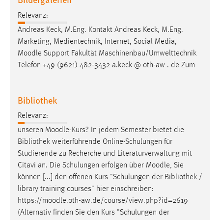
30 Tage
Relevanz:
Andreas Keck, M.Eng. Kontakt Andreas Keck, M.Eng.
Chat
Marketing, Medientechnik, Internet, Social Media,
Name:
Moodle
Support Fakultät Maschinenbau/Umwelttechnik
MibewSessionID, MIBEW_UserID, mibew_locale, mibew-
Telefon +49 (9621) 482-3432 a.keck @ oth-aw . de Zum
chat-frame-style-5e9dbeb1811c0446
Zweck:
Bibliothek
Wird benötigt um die Chatfunktion nutzen zu können.
Relevanz:
Cookie Laufzeit:
unseren
Moodle
-Kurs? In jedem Semester bietet die
MibewSessionID, mibew-chat-frame-style-
5e9dbeb1811c0446 = Sitzungslaufzeit, mibew_locale = 3
Bibliothek weiterführende Online-Schulungen für
Jahre, MIBEW_UserID = 1 Jahr
Studierende zu Recherche und Literaturverwaltung mit
Citavi an. Die Schulungen erfolgen über
Moodle
, Sie
können [...] den offenen Kurs "Schulungen der Bibliothek /
Login
library training courses" hier einschreiben:
Name:
https://
moodle
.oth-aw.de/course/view.php?id=2619
fe_user, be_user, be_lastLoginProvider
(Alternativ finden Sie den Kurs "Schulungen der