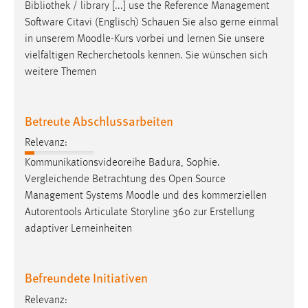
Bibliothek / library [...] use the Reference Management
Zweck:
Software Citavi (Englisch) Schauen Sie also gerne einmal
Dieser Cookie ist notwendig um sich an der Website
in unserem
Moodle
-Kurs vorbei und lernen Sie unsere
einloggen zu können.
vielfältigen Recherchetools kennen. Sie wünschen sich
Cookie Laufzeit:
weitere Themen
24 Stunden
Betreute Abschlussarbeiten
STATISTIK
Relevanz:
Statistik Cookies erfassen Informationen anonym.
Kommunikationsvideoreihe Badura, Sophie.
Diese Informationen helfen uns zu verstehen, wie
Vergleichende Betrachtung des Open Source
unsere Besucher unsere Website nutzen.
Management Systems
Moodle
und des kommerziellen
Autorentools Articulate Storyline 360 zur Erstellung
Matomo
adaptiver Lerneinheiten
Name:
_pk_ref, _pk_cvar, _pk_id, _pk_ses
Befreundete Initiativen
Zweck:
Relevanz:
Zugriffsstatistik