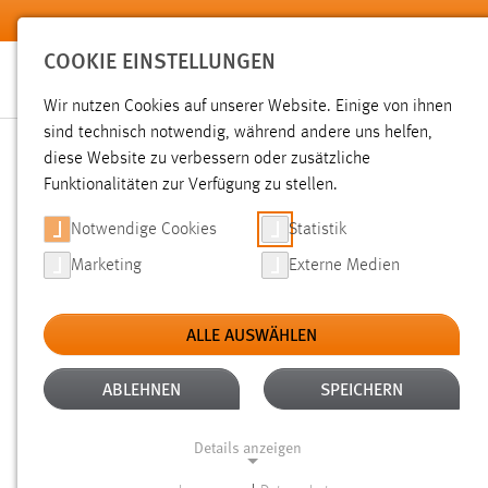
Zum Hauptinhalt springen
COOKIE EINSTELLUNGEN
Wir nutzen Cookies auf unserer Website. Einige von ihnen
sind technisch notwendig, während andere uns helfen,
diese Website zu verbessern oder zusätzliche
SUCHE
Funktionalitäten zur Verfügung zu stellen.
Notwendige Cookies
Statistik
Marketing
Externe Medien
ALLE AUSWÄHLEN
ALTER: ÜBER EIN JAHR
ALLE FILTER EN
Aktive Filter:
ABLEHNEN
SPEICHERN
Gesucht nach "moodle".
Es wurden 243 Ergebnisse gefund
Details anzeigen