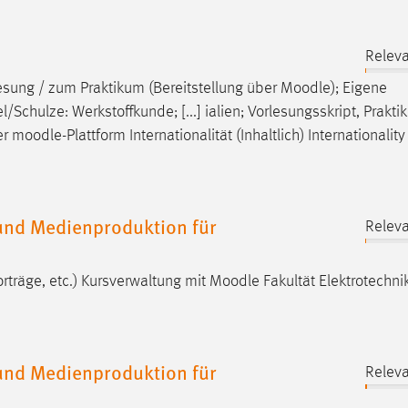
Releva
lesung / zum Praktikum (Bereitstellung über
Moodle
); Eigene
chulze: Werkstoffkunde; [...] ialien; Vorlesungsskript, Prakti
er
moodle
-Plattform Internationalität (Inhaltlich) Internationality
nd Medienproduktion für
Releva
rträge, etc.) Kursverwaltung mit
Moodle
Fakultät Elektrotechni
nd Medienproduktion für
Releva