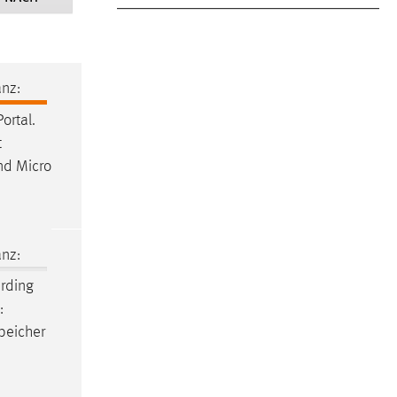
nz:
ortal.
t
nd Micro
nz:
rding
:
peicher