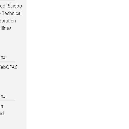
ned: Sciebo
 - Technical
aboration
lities
nz:
WebOPAC
nz:
rem
und