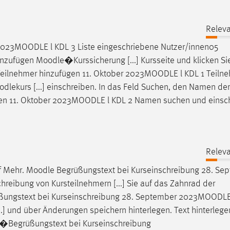
Releva
2023
MOODLE
l KDL 3 Liste eingeschriebene Nutzer/innen05
inzufügen
Moodle
�Kurssicherung [...] Kursseite und klicken Sie
eilnehmer hinzufügen 11. Oktober 2023
MOODLE
l KDL 1 Teiln
dlekurs [...] einschreiben. In das Feld Suchen, den Namen der
en 11. Oktober 2023
MOODLE
l KDL 2 Namen suchen und einsc
Releva
uf Mehr.
Moodle
Begrüßungstext bei Kurseinschreibung 28. Se
hreibung von Kursteilnehmern [...] Sie auf das Zahnrad der
ungstext bei Kurseinschreibung 28. September 2023
MOODL
..] und über Änderungen speichern hinterlegen. Text hinterlege
�Begrüßungstext bei Kurseinschreibung