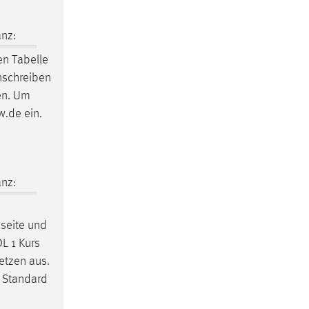
nz:
en Tabelle
nschreiben
ten. Um
w.de ein.
nz:
sseite und
DL 1 Kurs
etzen aus.
e Standard