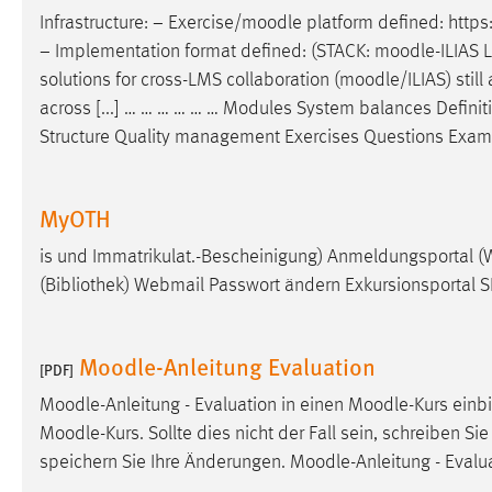
Infrastructure: − Exercise/
moodle
platform defined: http
Cookie Laufzeit:
MibewSessionID, mibew-chat-frame-
style-5e9dbeb1811c0446 =
− Implementation format defined: (STACK:
moodle
-ILIAS 
Sitzungslaufzeit, mibew_locale = 3
solutions for cross-LMS collaboration (
moodle
/ILIAS) stil
Jahre, MIBEW_UserID = 1 Jahr
across [...] … … … … … … Modules System balances Defini
Structure Quality management Exercises Questions Examp
Login
Name:
fe_user, be_user, be_lastLoginProvider
MyOTH
Zweck:
Dieser Cookie ist notwendig um sich an
is und Im­mat­ri­kulat.-Bescheinigung) Anmeldungsportal (W
der Website einloggen zu können.
(Bibliothek) Webmail Passwort ändern Exkursionsportal 
Cookie Laufzeit:
24 Stunden
Moodle-Anleitung Evaluation
[PDF]
STATISTIK
Moodle
-Anleitung - Evaluation in einen
Moodle
-Kurs einb
Statistik Cookies erfassen Informationen anonym.
Moodle
-Kurs. Sollte dies nicht der Fall sein, schreiben Si
Diese Informationen helfen uns zu verstehen, wie
speichern Sie Ihre Änderungen.
Moodle
-Anleitung - Evalu
unsere Besucher unsere Website nutzen.