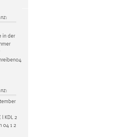
nz:
 in der
ehmer
hreiben04
nz:
ptember
E
l KDL 2
n 04 1 2