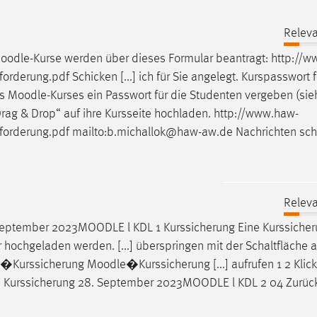
Releva
oodle
-Kurse werden über dieses Formular beantragt: http://
orderung.pdf Schicken [...] ich für Sie angelegt. Kurspasswort f
es
Moodle
-Kurses ein Passwort für die Studenten vergeben (sie
„Drag & Drop“ auf ihre Kursseite hochladen. http://www.haw-
forderung.pdf mailto:b.michallok@haw-aw.de Nachrichten sch
Releva
September 2023
MOODLE
l KDL 1 Kurssicherung Eine Kurssiche
 hochgeladen werden. [...] überspringen mit der Schaltfläche 
�Kurssicherung
Moodle
�Kurssicherung [...] aufrufen 1 2 Klic
e
Kurssicherung 28. September 2023
MOODLE
l KDL 2 04 Zurüc