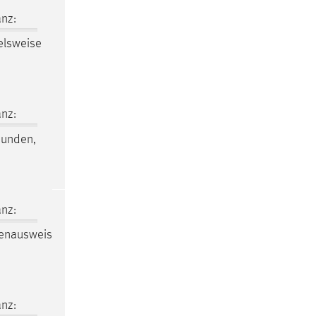
nz:
elsweise
nz:
bunden,
nz:
denausweis
nz: