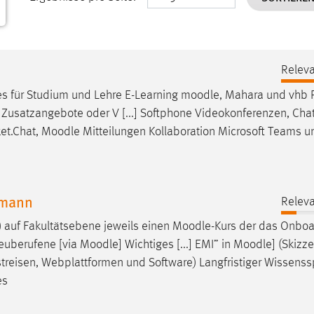
Releva
ces für Studium und Lehre E-Learning
moodle
, Mahara und vhb P
 Zusatzangebote oder V [...] Softphone Videokonferenzen, Cha
ket.Chat,
Moodle
Mitteilungen Kollaboration Microsoft Teams u
umann
Releva
I) auf Fakultätsebene jeweils einen
Moodle
-Kurs der das Onboa
Neuberufene [via
Moodle
] Wichtiges [...] EMI” in
Moodle
] (Skizze
treisen, Webplattformen und Software) Langfristiger Wissenss
es