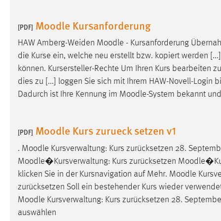
Anbieter:
Google Ireland Limited
Moodle Kursanforderung
[PDF]
Zweck:
Conversion-Tracking
HAW Amberg-Weiden
Moodle
- Kursanforderung Überna
Cookie Laufzeit:
3 Monate
die Kurse ein, welche neu erstellt bzw. kopiert werden [..
können. Kursersteller-Rechte Um Ihren Kurs bearbeiten 
Facebook Pixel
dies zu [...] loggen Sie sich mit Ihrem HAW-Novell-Login b
Dadurch ist Ihre Kennung im
Moodle
-System bekannt und
Name:
_fbp
Anbieter:
Facebook
Moodle Kurs zurueck setzen v1
[PDF]
Zweck:
Conversion-Tracking
.
Moodle
Kursverwaltung: Kurs zurücksetzen 28. Septem
Cookie Laufzeit:
3 Monate
Moodle
�Kursverwaltung: Kurs zurücksetzen
Moodle
�Kur
klicken Sie in der Kursnavigation auf Mehr.
Moodle
Kursve
zurücksetzen Soll ein bestehender Kurs wieder verwendet
EXTERNE MEDIEN
Moodle
Kursverwaltung: Kurs zurücksetzen 28. Septemb
Um Inhalte von Videoplattformen und Social Media
auswählen
Plattformen anzeigen zu können, werden von diesen