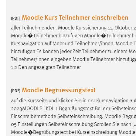
externen Medien Cookies gesetzt.
Moodle Kurs Teilnehmer einschreiben
[PDF]
YouTube
aller Teilnehmenden.
Moodle
Kurssicherung 11. Oktober 
Moodle
�Teilnehmer hinzufügen
Moodle
�Teilnehmer h
Vimeo
Kursnavigation auf Mehr und Teilnehmer/innen.
Moodle
T
hinzufügen Es können jeder Zeit Teilnehmer zu einem Moo
Teilnehmer/Innen eingeben
Moodle
Teilnehmer hinzufüg
1 2 Den angezeigten Teilnehmer
Moodle Begruessungstext
[PDF]
auf die Kursseite und klicken Sie in der Kursnavigation a
2023
MOODLE
l KDL 1 Begrüßungstext Bei der Selbsteinsc
Einschreibemethode Selbsteinschreibung.
Moodle
Begrüß
05 Einstellungen Selbsteinschreibung Scrollen Sie nach [.
Moodle
�Begrüßungstext bei Kurseinschreibung
Moodle