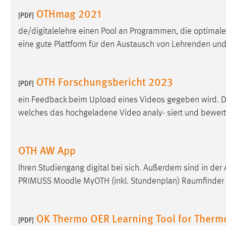
in diesem Cookie gespeichert, ob man
OTHmag 2021
[PDF]
eingeloggt ist.
de/digitalelehre einen Pool an Programmen, die optimale
eine gute Plattform für den Austausch von Lehrenden un
Sprachpräferenz
Name:
site-language-preference
OTH Forschungsbericht 2023
[PDF]
Zweck:
Das Cookie speichert die gewählte
Sprache der Website.
ein Feedback beim Upload eines Videos gegeben wird. Da
welches das hochgeladene Video analy- siert und bewert
Cookie Laufzeit:
30 Tage
Chat
OTH AW App
Name:
Ihren Studiengang digital bei sich. Außerdem sind in der
MibewSessionID, MIBEW_UserID,
mibew_locale, mibew-chat-frame-style-
PRIMUSS
Moodle
MyOTH (inkl. Stundenplan) Raumfinder
5e9dbeb1811c0446
Zweck:
Wird benötigt um die Chatfunktion
OK Thermo OER Learning Tool for Therm
nutzen zu können.
[PDF]