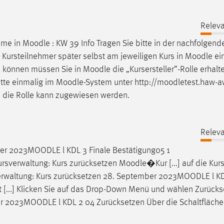
Releva
hme in
Moodle
: KW 39 Info Tragen Sie bitte in der nachfolgend
.] Kursteilnehmer später selbst am jeweiligen Kurs in
Moodle
ei
zu können müssen Sie in
Moodle
die „Kursersteller“-Rolle erhal
itte einmalig im
Moodle
-System unter http://moodletest.haw-a
 die Rolle kann zugewiesen werden.
Releva
ber 2023
MOODLE
l KDL 3 Finale Bestätigung05 1
sverwaltung: Kurs zurücksetzen
Moodle
�Kur [...] auf die Kur
rwaltung: Kurs zurücksetzen 28. September 2023
MOODLE
l K
 [...] Klicken Sie auf das Drop-Down Menü und wählen Zurücks
er 2023
MOODLE
l KDL 2 04 Zurücksetzen Über die Schaltfläch