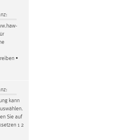
nz:
www.haw-
ür
he
reiben •
nz:
rung kann
auswählen.
ken Sie auf
ksetzen 1 2