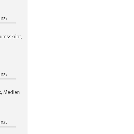
nz:
kumsskript,
nz:
k, Medien
nz: