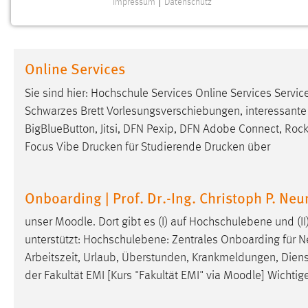
Impressum
|
Datenschutz
NOTWENDIGE COOKIES
Notwendige Cookies ermöglichen grundlegende
Funktionen und sind für die einwandfreie Funktion der
Online Services
Website erforderlich.
Sie sind hier: Hochschule Services Online Services Servi
Einverständnis
Schwarzes Brett Vorlesungsverschiebungen, interessante
BigBlueButton, Jitsi, DFN Pexip, DFN Adobe Connect, Roc
Name:
cookie_consent
Focus Vibe Drucken für Studierende Drucken über
Zweck:
Dieser Cookie speichert die
ausgewählten Einverständnis-Optionen
des Benutzers
Onboarding | Prof. Dr.-Ing. Christoph P. Ne
Cookie Laufzeit:
1 Jahr
unser
Moodle
. Dort gibt es (I) auf Hochschulebene und (I
unterstützt: Hochschulebene: Zentrales Onboarding für 
Performance
Arbeitszeit, Urlaub, Überstunden, Krankmeldungen, Diens
der Fakultät EMI [Kurs "Fakultät EMI" via
Moodle
] Wichtig
Name:
staticfilecache
Zweck:
Für performante Seitenauslieferung wird