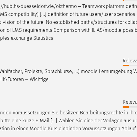
s://hub.hs-duesseldorf.de/okthermo − Teamwork platform defi
LMS compatibility) [...] definition of future users/user scenarios
l a vision of the future. No established paths/structures for coll
tion of LMS requirements Comparison with ILIAS/
moodle
possibi
les exchange Statistics
Releva
ahlfächer, Projekte, Sprachkurse, ...)
moodle
Lernumgebung 
SHK/Tutoren – Wichtige
Releva
inden Voraussetzungen Sie besitzen Bearbeitungsrechte in Ih
e bitte eine kurze E-Mail [...] Wählen Sie eine der Vorlagen aus 
ation in einen
Moodle
-Kurs einbinden Voraussetzungen Ablauf