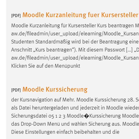
Moodle Kurzanleitung fuer Kursersteller
Matomo
[PDF]
Name:
Moodle
Kurzanleitung für Kursersteller Kurs beantragen
M
_pk_ref, _pk_cvar, _pk_id, _pk_ses
aw.de/fileadmin/user_upload/elearning/
Moodle
_Kursanf
Zweck:
Zugriffsstatistik
Studenten Standardmäßig wird bei der Beantragung ein
Cookie Laufzeit:
Max. 13 Monate
Anschnitt „Kurs beantragen“). Mit diesem Passwort [...] 
aw.de/fileadmin/user_upload/elearning/
Moodle
_Kursan
Klicken Sie auf den Menüpunkt
MARKETING
Marketing Cookies werden von Drittanbietern
Moodle Kurssicherung
[PDF]
verwendet, um personalisierte Werbung anzuzeigen.
Sie tun dies, indem sie Besucher über Websites
der Kursnavigation auf Mehr.
Moodle
Kurssicherung 28. 
hinweg verfolgen.
als Datei heruntergeladen und jederzeit in
Moodle
wieder
Sicherungsdatei 05 1 2 3
Moodle
�Kurssicherung
Moodle
Google Ads
das Drop-Down Menü und wählen Sicherung aus.
Moodl
Diese Einstellungen einfach beibehalten und die
Name:
_gcl_au