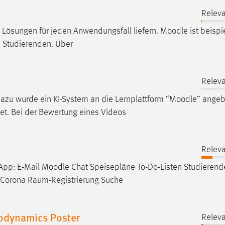
Releva
 Lösungen für jeden Anwendungsfall liefern.
Moodle
ist beispi
d Studierenden. Über
Releva
zu wurde ein KI-System an die Lernplattform “
Moodle
” ange
et. Bei der Bewertung eines Videos
Releva
 App: E-Mail
Moodle
Chat Speisepläne To-Do-Listen Studieren
 Corona Raum-Registrierung Suche
odynamics Poster
Releva