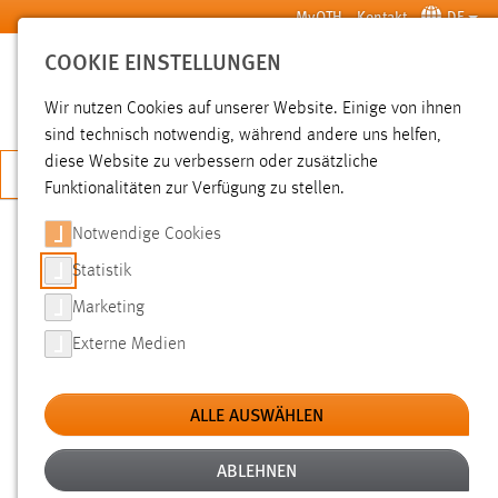
Zum Hauptinhalt springen
MyOTH
Kontakt
DE
COOKIE EINSTELLUNGEN
SUCHE
Wir nutzen Cookies auf unserer Website. Einige von ihnen
sind technisch notwendig, während andere uns helfen,
diese Website zu verbessern oder zusätzliche
JETZT BEWERBEN
Funktionalitäten zur Verfügung zu stellen.
Notwendige Cookies
SUCHE
Statistik
Marketing
FILTER
Externe Medien
Typ
ALLE AUSWÄHLEN
Erstellungsdatum
ABLEHNEN