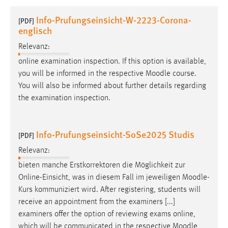
1 Jahr
Info-Prufungseinsicht-W-2223-Corona-
[PDF]
englisch
Performance
Relevanz:
Name:
online examination inspection. If this option is available,
staticfilecache
you will be informed in the respective
Moodle
course.
You will also be informed about further details regarding
Zweck:
the examination inspection.
Für performante Seitenauslieferung wird in diesem Cookie
gespeichert, ob man eingeloggt ist.
Info-Prufungseinsicht-SoSe2025 Studis
[PDF]
Sprachpräferenz
Relevanz:
Name:
bieten manche Erstkorrektoren die Möglichkeit zur
site-language-preference
Online-Einsicht, was in diesem Fall im jeweiligen
Moodle
-
Zweck:
Kurs kommuniziert wird. After registering, students will
Das Cookie speichert die gewählte Sprache der Website.
receive an appointment from the examiners [...]
examiners offer the option of reviewing exams online,
Cookie Laufzeit:
which will be communicated in the respective
Moodle