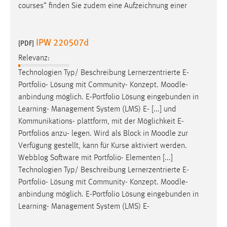
courses” finden Sie zudem eine Aufzeichnung einer
Conversion-Tracking
Cookie Laufzeit:
IPW 220507d
3 Monate
[PDF]
Relevanz:
Facebook Pixel
Technologien Typ/ Beschreibung Lernerzentrierte E-
Portfolio- Lösung mit Community- Konzept.
Moodle
-
Name:
anbindung möglich. E-Portfolio Lösung eingebunden in
_fbp
Learning- Management System (LMS) E- [...] und
Anbieter:
Kommunikations- plattform, mit der Möglichkeit E-
Facebook
Portfolios anzu- legen. Wird als Block in
Moodle
zur
Verfügung gestellt, kann für Kurse aktiviert werden.
Zweck:
Webblog Software mit Portfolio- Elementen [...]
Conversion-Tracking
Technologien Typ/ Beschreibung Lernerzentrierte E-
Cookie Laufzeit:
Portfolio- Lösung mit Community- Konzept.
Moodle
-
3 Monate
anbindung möglich. E-Portfolio Lösung eingebunden in
Learning- Management System (LMS) E-