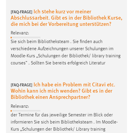
Ich stehe kurz vor meiner
Cookie Laufzeit:
[FAQ-FRAGE]
Abschlussarbeit. Gibt es in der Bibliothek Kurse,
Max. 13 Monate
die mich bei der Vorbereitung unterstützen?
Relevanz:
MARKETING
Sie sich beim Bibliotheksteam . Sie finden auch
verschiedene Aufzeichnungen unserer Schulungen im
Marketing Cookies werden von Drittanbietern
Moodle
-Kurs „Schulungen der Bibliothek/ library training
verwendet, um personalisierte Werbung anzuzeigen.
courses” . Sollten Sie bereits erfolgreich Literatur
Sie tun dies, indem sie Besucher über Websites
hinweg verfolgen.
Ich habe ein Problem mit Citavi etc.
[FAQ-FRAGE]
Google Ads
Wohin kann ich mich wenden? Gibt es in der
Bibliothek einen Ansprechpartner?
Name:
_gcl_au
Relevanz:
Anbieter:
der Termine für das jeweilige Semester im Blick oder
Google Ireland Limited
informieren Sie sich beim Bibliotheksteam . Im
Moodle
-
Kurs „Schulungen der Bibliothek/ Library training
Zweck: