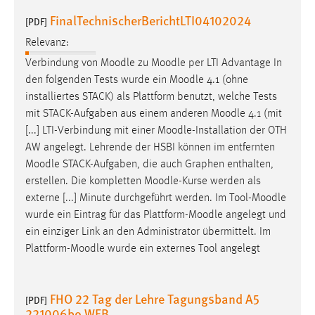
FinalTechnischerBerichtLTI04102024
[PDF]
Relevanz:
Verbindung von
Moodle
zu
Moodle
per LTI Advantage In
den folgenden Tests wurde ein
Moodle
4.1 (ohne
installiertes STACK) als Plattform benutzt, welche Tests
mit STACK-Aufgaben aus einem anderen
Moodle
4.1 (mit
[...] LTI-Verbindung mit einer
Moodle
-Installation der OTH
AW angelegt. Lehrende der HSBI können im entfernten
Moodle
STACK-Aufgaben, die auch Graphen enthalten,
erstellen. Die kompletten
Moodle
-Kurse werden als
externe [...] Minute durchgeführt werden. Im Tool-
Moodle
wurde ein Eintrag für das Plattform-
Moodle
angelegt und
ein einziger Link an den Administrator übermittelt. Im
Plattform-
Moodle
wurde ein externes Tool angelegt
FHO 22 Tag der Lehre Tagungsband A5
[PDF]
221006bo WEB