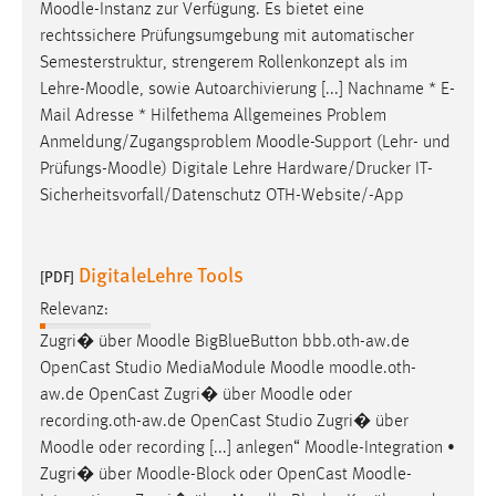
Moodle
-Instanz zur Verfügung. Es bietet eine
rechtssichere Prüfungsumgebung mit automatischer
Semesterstruktur, strengerem Rollenkonzept als im
Lehre-
Moodle
, sowie Autoarchivierung [...] Nachname * E-
Mail Adresse * Hilfethema Allgemeines Problem
Anmeldung/Zugangsproblem
Moodle
-Support (Lehr- und
Prüfungs-
Moodle
) Digitale Lehre Hardware/Drucker IT-
Sicherheitsvorfall/Datenschutz OTH-Website/-App
DigitaleLehre Tools
[PDF]
Relevanz:
Zugri� über
Moodle
BigBlueButton bbb.oth-aw.de
OpenCast Studio MediaModule
Moodle
moodle
.oth-
aw.de OpenCast Zugri� über
Moodle
oder
recording.oth-aw.de OpenCast Studio Zugri� über
Moodle
oder recording [...] anlegen“
Moodle
-Integration •
Zugri� über
Moodle
-Block oder OpenCast
Moodle
-