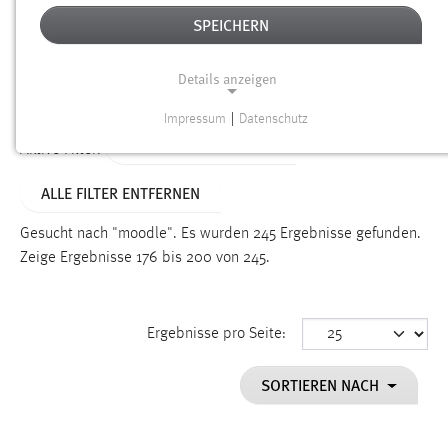
SPEICHERN
Alter
Details anzeigen
SUCHEN
Impressum
|
Datenschutz
NOTWENDIGE COOKIES
ALTER: ÜBER EIN JAHR
Aktive Filter:
Notwendige Cookies ermöglichen grundlegende
ALLE FILTER ENTFERNEN
Funktionen und sind für die einwandfreie Funktion der
Website erforderlich.
Gesucht nach "moodle".
Es wurden 245 Ergebnisse gefunden.
Zeige Ergebnisse 176 bis 200 von 245.
Einverständnis
Name:
cookie_consent
Ergebnisse pro Seite:
Zweck:
SORTIEREN NACH
Dieser Cookie speichert die ausgewählten Einverständnis-
Optionen des Benutzers
Cookie Laufzeit: