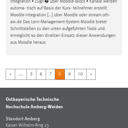
Integration • Zugri� über
Moodle
-Block • Kanäle werden
automa- tisch auf Basis der Kurs- teilnehmer erstellt
Moodle
-Integration [...] über
Moodle
oder stream.oth-
aw.de Das Lern-Management-System
Moodle
bietet
Schnittstellen zu den unten aufgeführten Tools und
ermöglicht so den direkten Einsatz dieser Anwendungen
aus
Moodle
heraus
«
....
5
6
7
8
9
10
»
Ostbayerische Technische
Hochschule Amberg-Weiden
Standort Amberg
Kaiser-Wilhelm-Ring 23