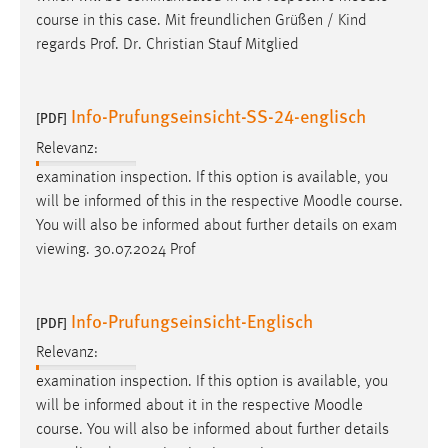
30 Tage
course in this case. Mit freundlichen Grüßen / Kind
regards Prof. Dr. Christian Stauf Mitglied
Chat
Name:
Info-Prufungseinsicht-SS-24-englisch
[PDF]
MibewSessionID, MIBEW_UserID, mibew_locale, mibew-
chat-frame-style-5e9dbeb1811c0446
Relevanz:
examination inspection. If this option is available, you
Zweck:
will be informed of this in the respective
Moodle
course.
Wird benötigt um die Chatfunktion nutzen zu können.
You will also be informed about further details on exam
Cookie Laufzeit:
viewing. 30.07.2024 Prof
MibewSessionID, mibew-chat-frame-style-
5e9dbeb1811c0446 = Sitzungslaufzeit, mibew_locale = 3
Jahre, MIBEW_UserID = 1 Jahr
Info-Prufungseinsicht-Englisch
[PDF]
Relevanz:
Login
examination inspection. If this option is available, you
Name:
will be informed about it in the respective
Moodle
fe_user, be_user, be_lastLoginProvider
course. You will also be informed about further details