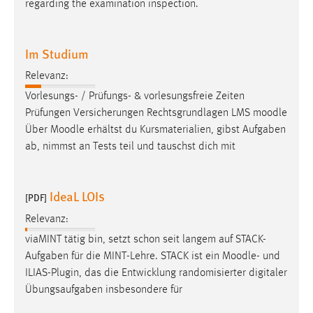
regarding the examination inspection.
Zweck:
Dieser Cookie ist notwendig um sich an der Website
einloggen zu können.
Im Studium
Cookie Laufzeit:
Relevanz:
24 Stunden
Vorlesungs- / Prüfungs- & vorlesungsfreie Zeiten
Prüfungen Versicherungen Rechtsgrundlagen LMS
moodle
Über
Moodle
erhältst du Kursmaterialien, gibst Aufgaben
STATISTIK
ab, nimmst an Tests teil und tauschst dich mit
Statistik Cookies erfassen Informationen anonym.
Diese Informationen helfen uns zu verstehen, wie
IdeaL LOIs
unsere Besucher unsere Website nutzen.
[PDF]
Relevanz:
Matomo
viaMINT tätig bin, setzt schon seit langem auf STACK-
Name:
Aufgaben für die MINT-Lehre. STACK ist ein
Moodle
- und
_pk_ref, _pk_cvar, _pk_id, _pk_ses
ILIAS-Plugin, das die Entwicklung randomisierter digitaler
Übungsaufgaben insbesondere für
Zweck:
Zugriffsstatistik