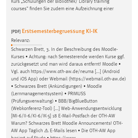
Kurs „Schulungen der Bibliothek/ Library training
courses” finden Sie zudem eine Aufzeichnung einer
Erstsemesterbegruessung KI-IK
[PDF]
Relevanz:
Schwarzen Brett, 3. In der Beschreibung des
Moodle
-
Kurses • Achtung: nach Semesterende werden Kurse ggf.
zurückgesetzt und man wird daraus entfernt!
Moodle
•
Vgl. auch https://www.oth-aw.de/neuma [...] (Android
und iOS App) oder Webmail (https://webmail.oth-aw.de)
• Schwarzes Brett (Ankündigungen) •
Moodle
(Lernmanagementsystem) • PRIMUSS
(Prüfungsverwaltung) • BBB/BigBlueButton
(Webkonferenz-Tool) [...] Web-Anwendungsentwicklung
[MI-6/II-6/KI-6/IK-5] 18 E-Mail-Postfach der OTH-AW
Warum? Schwarzes Brett
Moodle
Announcements! OTH-
AW App Täglich ⚠️ E-Mails lesen • Die OTH-AW App