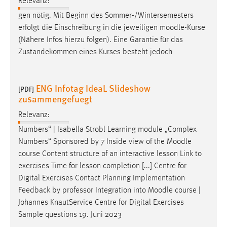
Relevanz:
gen nötig. Mit Beginn des Sommer-/Wintersemesters
erfolgt die Einschreibung in die jeweiligen
moodle
-Kurse
(Nähere Infos hierzu folgen). Eine Garantie für das
Zustandekommen eines Kurses besteht jedoch
ENG Infotag IdeaL Slideshow
[PDF]
zusammengefuegt
Relevanz:
Numbers“ | Isabella Strobl Learning module „Complex
Numbers“ Sponsored by 7 Inside view of the
Moodle
course Content structure of an interactive lesson Link to
exercises Time for lesson completion [...] Centre for
Digital Exercises Contact Planning Implementation
Feedback by professor Integration into
Moodle
course |
Johannes KnautService Centre for Digital Exercises
Sample questions 19. Juni 2023