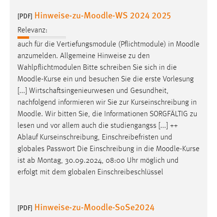
EXTERNE MEDIEN
Hinweise-zu-Moodle-WS 2024 2025
[PDF]
Um Inhalte von Videoplattformen und Social Media
Relevanz:
Plattformen anzeigen zu können, werden von diesen
externen Medien Cookies gesetzt.
auch für die Vertiefungsmodule (Pflichtmodule) in
Moodle
anzumelden. Allgemeine Hinweise zu den
YouTube
Wahlpflichtmodulen Bitte schreiben Sie sich in die
Moodle
-Kurse ein und besuchen Sie die erste Vorlesung
[...] Wirtschaftsingenieurwesen und Gesundheit,
Vimeo
nachfolgend informieren wir Sie zur Kurseinschreibung in
Moodle
. Wir bitten Sie, die Informationen SORGFÄLTIG zu
lesen und vor allem auch die studiengangss [...] ++
Ablauf Kurseinschreibung, Einschreibefristen und
globales Passwort Die Einschreibung in die
Moodle
-Kurse
ist ab Montag, 30.09.2024, 08:00 Uhr möglich und
erfolgt mit dem globalen Einschreibeschlüssel
Hinweise-zu-Moodle-SoSe2024
[PDF]