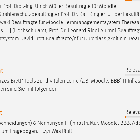
Prof. Dipl.-Ing. Ulrich Müller Beauftragte für
Moodle
nschutzbeauftragter Prof. Dr. Ralf Ringler [...] der Fakultät 
wski Beauftragte für
Moodle
Lernmanagementsystem Theresa 
 [...] (Hochschulamt) Prof. Dr. Leonard Riedl Alumni-Beauftragt
stem David Trott Beauftragte/r für Durchlässigkeit n.n. Beau
t
Releva
 Brett" Tools zur digitalen Lehre (z.B.
Moodle
, BBB) IT-Infra
en sind Sie mit folgenden
t
Releva
chneidungen) 6 Nennungen IT (Infrastruktur,
Moodle
, BBB, Ad
ium Fragebogen: H.4.1 Was läuft