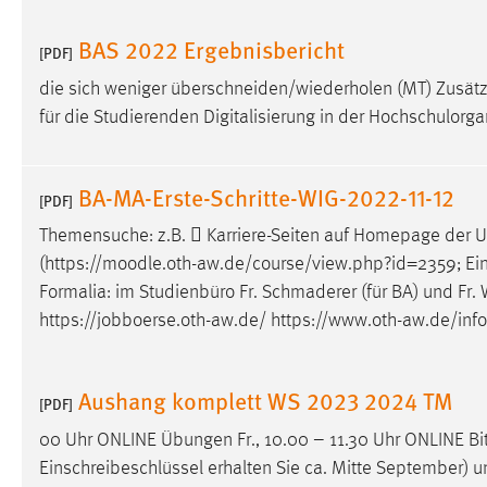
BAS 2022 Ergebnisbericht
[PDF]
die sich weniger überschneiden/wiederholen (MT) Zusätz
für die Studierenden Digitalisierung in der Hochschulorg
BA-MA-Erste-Schritte-WIG-2022-11-12
[PDF]
Themensuche: z.B.  Karriere-Seiten auf Homepage der
(https://
moodle
.oth-aw.de/course/view.php?id=2359; Eins
Formalia: im Studienbüro Fr. Schmaderer (für BA) und Fr. W
https://jobboerse.oth-aw.de/ https://www.oth-aw.de/inf
Aushang komplett WS 2023 2024 TM
[PDF]
00 Uhr ONLINE Übungen Fr., 10.00 – 11.30 Uhr ONLINE Bitt
Einschreibeschlüssel erhalten Sie ca. Mitte September) 