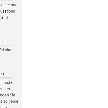
offee and
questions
t and
nz:
akultät
nz:
echerche
en der
inden Sie
 also gerne
tere