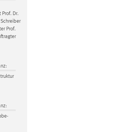
Prof. Dr.
Schreiber
er Prof.
ftragter
nz:
struktur
nz:
obe-