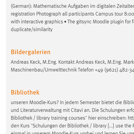
(German): Mathematische Aufgaben im digitalen Zeitalte
Cookie Laufzeit:
MibewSessionID, mibew-chat-frame-
style-5e9dbeb1811c0446 =
registration Photograph all participants Campus tour 8:00 
Sitzungslaufzeit, mibew_locale = 3
with interactive graphics ▪ The gitsync
Moodle
plugin for 
Jahre, MIBEW_UserID = 1 Jahr
duplicate/similarity
Login
Bildergalerien
Name:
fe_user, be_user, be_lastLoginProvider
Andreas Keck, M.Eng. Kontakt Andreas Keck, M.Eng. Marke
Zweck:
Dieser Cookie ist notwendig um sich an
Maschinenbau/Umwelttechnik Telefon +49 (9621) 482-34
der Website einloggen zu können.
Cookie Laufzeit:
24 Stunden
Bibliothek
unseren
Moodle
-Kurs? In jedem Semester bietet die Bib
STATISTIK
und Literaturverwaltung mit Citavi an. Die Schulungen er
Statistik Cookies erfassen Informationen anonym.
Bibliothek / library training courses" hier einschreiben: htt
Diese Informationen helfen uns zu verstehen, wie
den Kurs "Schulungen der Bibliothek / library [...] use t
unsere Besucher unsere Website nutzen.
einmal in unserem
Moodle
-Kurs vorbei und lernen Sie un