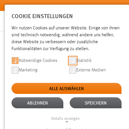
Zum Hauptinhalt springen
COOKIE EINSTELLUNGEN
Wir nutzen Cookies auf unserer Website. Einige von ihnen
sind technisch notwendig, während andere uns helfen,
diese Website zu verbessern oder zusätzliche
SUCHE
Funktionalitäten zur Verfügung zu stellen.
Notwendige Cookies
Statistik
Marketing
Externe Medien
ALLE AUSWÄHLEN
ALTER: ÜBER EIN JAHR
ALLE FILTER EN
Aktive Filter:
ABLEHNEN
SPEICHERN
Gesucht nach "moodle".
Es wurden 243 Ergebnisse gefund
Details anzeigen