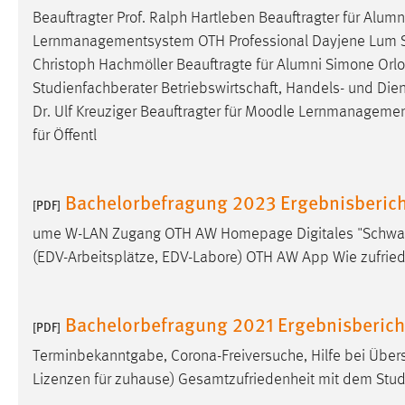
Beauftragter Prof. Ralph Hartleben Beauftragter für Alumni 
externen Medien Cookies gesetzt.
Lernmanagementsystem OTH Professional Dayjene Lum Strahle
YouTube
Christoph Hachmöller Beauftragte für Alumni Simone Orlo
Studienfachberater Betriebswirtschaft, Handels- und Diens
Dr. Ulf Kreuziger Beauftragter für
Moodle
Lernmanagementsy
Vimeo
für Öffentl
Bachelorbefragung 2023 Ergebnisberich
[PDF]
ume W-LAN Zugang OTH AW Homepage Digitales "Schwarzes
(EDV-Arbeitsplätze, EDV-Labore) OTH AW App Wie zufried
Bachelorbefragung 2021 Ergebnisberich
[PDF]
Terminbekanntgabe, Corona-Freiversuche, Hilfe bei Übers
Lizenzen für zuhause) Gesamtzufriedenheit mit dem Stud