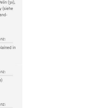
elin (3x),
y (siehe
and-
nz:
lained in
nz:
e)
nz: