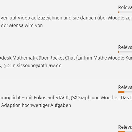
Releva
ungen auf Video aufzuzeichnen und sie danach über
Moodle
zu 
ät der Mensa wird von
Releva
lpdesk Mathematik über Rocket Chat (Link im Mathe
Moodle
Kur
 3.21 n.sissouno@oth-aw.de
Releva
ermöglicht – mit Fokus auf STACK, JSXGraph und
Moodle
. Das
d Adaption hochwertiger Aufgaben
Releva