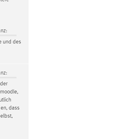
nz:
e
und des
nz:
 der
moodle
,
tlich
den, dass
elbst,