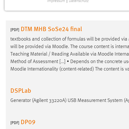
Impressum
|
Datenschutz
NOTWENDIGE COOKIES
Notwendige Cookies ermöglichen grundlegende
Funktionen und sind für die einwandfreie Funktion der
DTM MHB SoSe24 final
Website erforderlich.
[PDF]
textbooks and collection of formulas will be provided via
Einverständnis
will be provided via
Moodle
. The course content is interna
Teaching Material / Reading Available via
Moodle
Interna
Name:
cookie_consent
Method of Assessment [...] • Depends on the concrete use
Zweck:
Dieser Cookie speichert die
Moodle
Internationality (content-related) The content is 
ausgewählten Einverständnis-Optionen
des Benutzers
Cookie Laufzeit:
DSPLab
1 Jahr
Generator (Agilent 33220A) USB Measurement System (Ag
Performance
Name:
staticfilecache
DP09
[PDF]
Zweck:
Für performante Seitenauslieferung wird