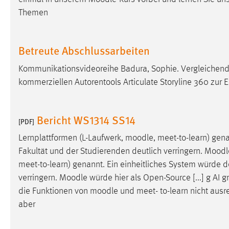
Themen
Matomo
Name:
_pk_ref, _pk_cvar, _pk_id, _pk_ses
Betreute Abschlussarbeiten
Zweck:
Zugriffsstatistik
Kommunikationsvideoreihe Badura, Sophie. Vergleiche
Cookie Laufzeit:
Max. 13 Monate
kommerziellen Autorentools Articulate Storyline 360 zur E
Bericht WS1314 SS14
[PDF]
MARKETING
Lernplattformen (L-Laufwerk,
moodle
, meet-to-learn) ge
Marketing Cookies werden von Drittanbietern
verwendet, um personalisierte Werbung anzuzeigen.
Fakultät und der Studierenden deutlich verringern.
Moodl
Sie tun dies, indem sie Besucher über Websites
meet-to-learn) genannt. Ein einheitliches System würde 
hinweg verfolgen.
verringern.
Moodle
würde hier als Open-Source [...] g AI 
die Funktionen von
moodle
und meet- to-learn nicht ausr
Google Ads
aber
Name:
_gcl_au