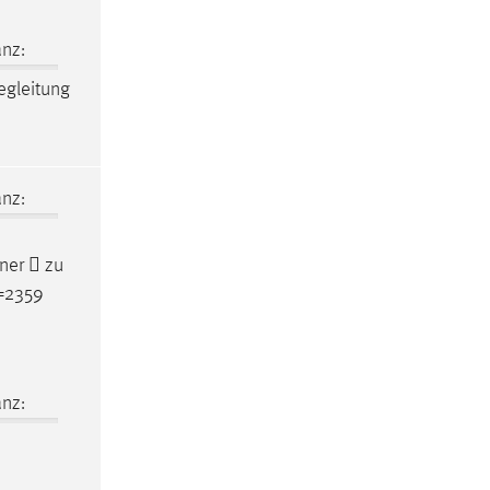
nz:
egleitung
nz:
ner  zu
d=2359
nz: