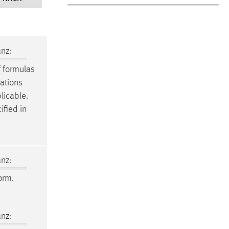
nz:
f formulas
uations
licable.
ified in
nz:
orm.
nz: