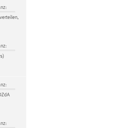
nz:
verteilen,
nz:
s)
nz:
 DZdA
nz: