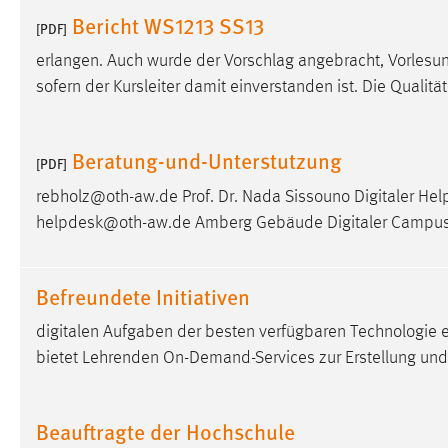
Bericht WS1213 SS13
Anbieter:
Google Ireland Limited
[PDF]
Zweck:
Conversion-Tracking
erlangen. Auch wurde der Vorschlag angebracht, Vorles
sofern der Kursleiter damit einverstanden ist. Die Qualit
Cookie Laufzeit:
3 Monate
Facebook Pixel
Beratung-und-Unterstutzung
[PDF]
Name:
rebholz@oth-aw.de Prof. Dr. Nada Sissouno Digitaler He
_fbp
helpdesk@oth-aw.de Amberg Gebäude Digitaler Campus,
Anbieter:
Facebook
Zweck:
Conversion-Tracking
Befreundete Initiativen
Cookie Laufzeit:
3 Monate
digitalen Aufgaben der besten verfügbaren Technologie 
bietet Lehrenden On-Demand-Services zur Erstellung un
EXTERNE MEDIEN
Um Inhalte von Videoplattformen und Social Media
Beauftragte der Hochschule
Plattformen anzeigen zu können, werden von diesen