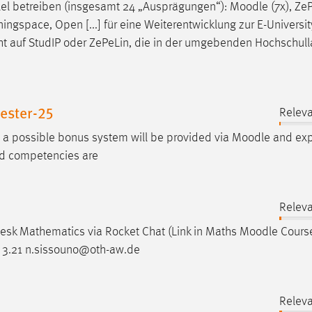
lel betreiben (insgesamt 24 „Ausprägungen“):
Moodle
(7x), ZeP
ningspace, Open [...] für eine Weiterentwicklung zur E-Universit
t auf StudIP oder ZePeLin, die in der umgebenden Hochschull
ester-25
Releva
 a possible bonus system will be provided via
Moodle
and exp
ned competencies are
Releva
esk Mathematics via Rocket Chat (Link in Maths
Moodle
Cours
 3.21 n.sissouno@oth-aw.de
Releva