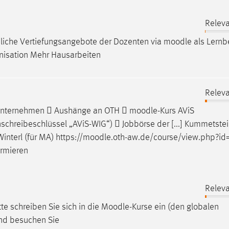
Releva
liche Vertiefungsangebote der Dozenten via
moodle
als Lernb
anisation Mehr Hausarbeiten
Releva
 Unternehmen  Aushänge an OTH 
moodle
-Kurs AViS
chreibeschlüssel „AViS-WIG“)  Jobbörse der [...] Kummetstei
interl (für MA) https://
moodle
.oth-aw.de/course/view.php?i
ormieren
Releva
e schreiben Sie sich in die
Moodle
-Kurse ein (den globalen
und besuchen Sie