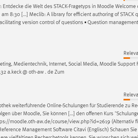
r: Entdecke die Welt des STACK-Fragetyps in
Moodle
Welcome c
am 8:30 [...] Meclib: A library for efficient authoring of STACK 
facilitating version control of questions ▪ Question managemen
Releva
ting, Medientechnik, Internet, Social Media,
Moodle
Support F
32 a.keck @ oth-aw . de Zum
Releva
liothek weiterführende Online-Schulungen für Studierende zu R
folgen über
Moodle
, Sie können [...] den offenen Kurs "Schulung
ps://
moodle
.oth-aw.de/course/view.php?id=2619 (Alternativ f
he Reference Management Software Citavi (Englisch) Schauen Sie
sere vielfältigen Recherchetools kennen. Sie wünschen sich wei