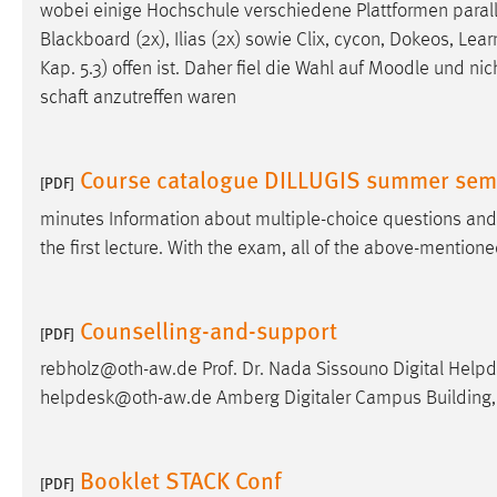
wobei einige Hochschule verschiedene Plattformen paral
in diesem Cookie gespeichert, ob man
Blackboard (2x), Ilias (2x) sowie Clix, cycon, Dokeos, Lear
eingeloggt ist.
Kap. 5.3) offen ist. Daher fiel die Wahl auf
Moodle
und nich
schaft anzutreffen waren
Sprachpräferenz
Name:
site-language-preference
Course catalogue DILLUGIS summer sem
[PDF]
Zweck:
Das Cookie speichert die gewählte
Sprache der Website.
minutes Information about multiple-choice questions and
the first lecture. With the exam, all of the above-mentio
Cookie Laufzeit:
30 Tage
Chat
Counselling-and-support
[PDF]
Name:
rebholz@oth-aw.de Prof. Dr. Nada Sissouno Digital Helpd
MibewSessionID, MIBEW_UserID,
mibew_locale, mibew-chat-frame-style-
helpdesk@oth-aw.de Amberg Digitaler Campus Building,
5e9dbeb1811c0446
Zweck:
Wird benötigt um die Chatfunktion
Booklet STACK Conf
nutzen zu können.
[PDF]