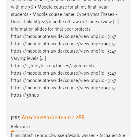
with me 36 ▪
Moodle
course for all my final- year
students ▪
Moodle
course name: CyberLytics Theses ▪
Direct link: https://
moodle
.oth-aw.de/course/view [...]
information slides for final-year projects
https://
moodle
.oth-aw.de/course/view.php?id=3147
https://
moodle
.oth-aw.de/course/view.php?id=3147
https://
moodle
.oth-aw.de/course/view.php?id=3147
Varying levels [...]
https://cyberlytics.eu/theses/agreement/
https://
moodle
.oth-aw.de/course/view.php?id=3147
https://
moodle
.oth-aw.de/course/view.php?id=3147
https://
moodle
.oth-aw.de/course/view.php?id=3147
https://github
Abschlussarbeiten 02 2PR
[PDF]
Relevanz:
hinsichtlich Lehrbuchwissen/Modulwissen ▪ (schauen Sie