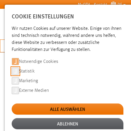
Zum Hauptinhalt springen
MyOTH
Kontakt
DE
COOKIE EINSTELLUNGEN
SUCHE
Wir nutzen Cookies auf unserer Website. Einige von ihnen
sind technisch notwendig, während andere uns helfen,
diese Website zu verbessern oder zusätzliche
JETZT BEWERBEN
Funktionalitäten zur Verfügung zu stellen.
Notwendige Cookies
SUCHE
Statistik
Marketing
FILTER
Externe Medien
Typ
ALLE AUSWÄHLEN
Erstellungsdatum
ABLEHNEN