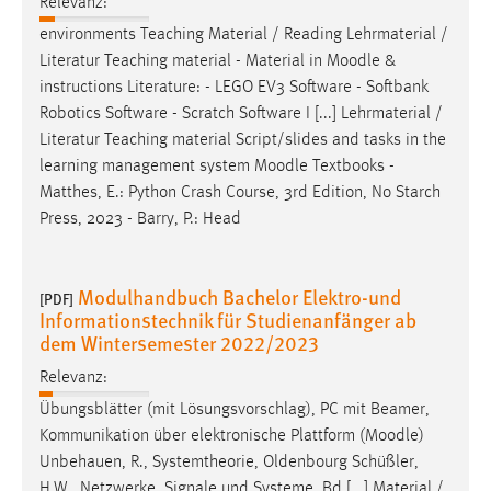
Relevanz:
Conversion-Tracking
environments Teaching Material / Reading Lehrmaterial /
Literatur Teaching material - Material in
Moodle
&
Cookie Laufzeit:
instructions Literature: - LEGO EV3 Software - Softbank
3 Monate
Robotics Software - Scratch Software I [...] Lehrmaterial /
Literatur Teaching material Script/slides and tasks in the
Facebook Pixel
learning management system
Moodle
Textbooks -
Matthes, E.: Python Crash Course, 3rd Edition, No Starch
Name:
Press, 2023 - Barry, P.: Head
_fbp
Anbieter:
Facebook
Modulhandbuch Bachelor Elektro-und
[PDF]
Informationstechnik für Studienanfänger ab
Zweck:
dem Wintersemester 2022/2023
Conversion-Tracking
Relevanz:
Cookie Laufzeit:
Übungsblätter (mit Lösungsvorschlag), PC mit Beamer,
3 Monate
Kommunikation über elektronische Plattform (
Moodle
)
Unbehauen, R., Systemtheorie, Oldenbourg Schüßler,
H.W., Netzwerke, Signale und Systeme, Bd [...] Material /