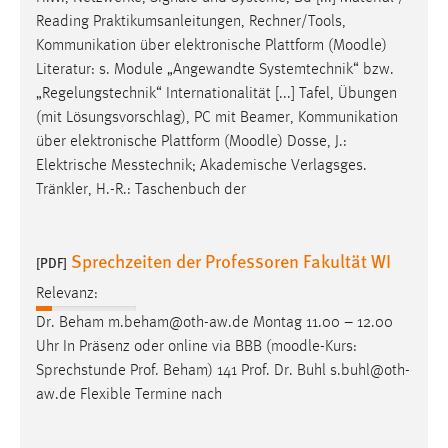
EXTERNE MEDIEN
Reading Praktikumsanleitungen, Rechner/Tools,
Um Inhalte von Videoplattformen und Social Media
Kommunikation über elektronische Plattform (
Moodle
)
Plattformen anzeigen zu können, werden von diesen
Literatur: s. Module „Angewandte Systemtechnik“ bzw.
externen Medien Cookies gesetzt.
„Regelungstechnik“ Internationalität [...] Tafel, Übungen
(mit Lösungsvorschlag), PC mit Beamer, Kommunikation
YouTube
über elektronische Plattform (
Moodle
) Dosse, J.:
Elektrische Messtechnik; Akademische Verlagsges.
Tränkler, H.-R.: Taschenbuch der
Vimeo
Sprechzeiten der Professoren Fakultät WI
[PDF]
Relevanz:
Dr. Beham m.beham@oth-aw.de Montag 11.00 – 12.00
Uhr In Präsenz oder online via BBB (
moodle
-Kurs:
Sprechstunde Prof. Beham) 141 Prof. Dr. Buhl s.buhl@oth-
aw.de Flexible Termine nach