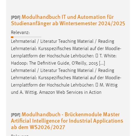
Cookie Laufzeit:
Modulhandbuch IT und Automation für
[PDF]
Max. 13 Monate
Studienanfänger ab Wintersemester 2024/2025
Relevanz:
MARKETING
Lehrmaterial / Literatur Teaching Material / Reading
Lehrmaterial: Kursspezifisches Material auf der
Moodle
-
Marketing Cookies werden von Drittanbietern
Lernplattform der Hochschule Lehrbücher:  T. White:
verwendet, um personalisierte Werbung anzuzeigen.
Hadoop: The Definitive Guide, O‘Reilly, 2015 [...]
Sie tun dies, indem sie Besucher über Websites
Lehrmaterial / Literatur Teaching Material / Reading
hinweg verfolgen.
Lehrmaterial: Kursspezifisches Material auf der
Moodle
-
Lernplattform der Hochschule Lehrbücher:  M. Wittig
Google Ads
und A. Wittig. Amazon Web Services in Action
Name:
_gcl_au
Modulhandbuch - Brückenmodule Master
[PDF]
Anbieter:
Artificial Intelligence for Industrial Applications
Google Ireland Limited
ab dem WS2026/2027
Zweck: