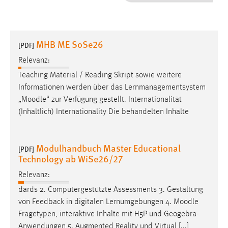
1 Jahr
Performance
MHB ME SoSe26
[PDF]
Name:
Relevanz:
staticfilecache
Teaching Material / Reading Skript sowie weitere
Informationen werden über das Lernmanagementsystem
Zweck:
„
Moodle
“ zur Verfügung gestellt. Internationalität
Für performante Seitenauslieferung wird in diesem Cookie
gespeichert, ob man eingeloggt ist.
(Inhaltlich) Internationality Die behandelten Inhalte
Sprachpräferenz
Modulhandbuch Master Educational
[PDF]
Technology ab WiSe26/27
Name:
site-language-preference
Relevanz:
Zweck:
dards 2. Computergestützte Assessments 3. Gestaltung
Das Cookie speichert die gewählte Sprache der Website.
von Feedback in digitalen Lernumgebungen 4.
Moodle
Fragetypen, interaktive Inhalte mit H5P und Geogebra-
Cookie Laufzeit:
Anwendungen 5. Augmented Reality und Virtual [...]