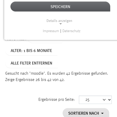
SPEICHERN
Alter
Details anzeigen
SUCHEN
Impressum
|
Datenschutz
NOTWENDIGE COOKIES
TYP: DATEIEN
Aktive Filter:
Notwendige Cookies ermöglichen grundlegende
ALTER: 1 BIS 6 MONATE
Funktionen und sind für die einwandfreie Funktion der
Website erforderlich.
ALLE FILTER ENTFERNEN
Einverständnis
Gesucht nach "moodle".
Es wurden 42 Ergebnisse gefunden.
Name:
Zeige Ergebnisse 26 bis 42 von 42.
cookie_consent
Zweck:
Ergebnisse pro Seite:
Dieser Cookie speichert die ausgewählten Einverständnis-
Optionen des Benutzers
SORTIEREN NACH
Cookie Laufzeit: