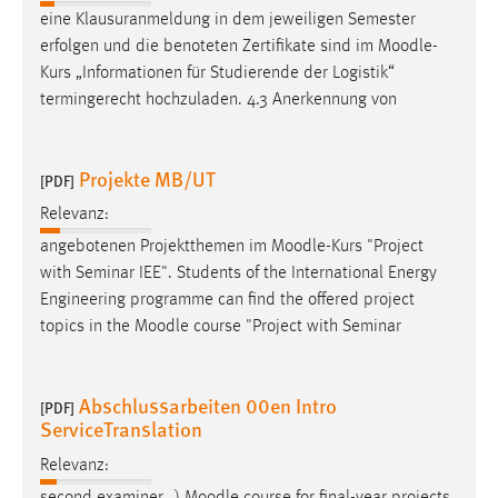
eine Klausuranmeldung in dem jeweiligen Semester
erfolgen und die benoteten Zertifikate sind im
Moodle
-
Kurs „Informationen für Studierende der Logistik“
termingerecht hochzuladen. 4.3 Anerkennung von
Projekte MB/UT
[PDF]
Relevanz:
angebotenen Projektthemen im
Moodle
-Kurs "Project
with Seminar IEE". Students of the International Energy
Engineering programme can find the offered project
topics in the
Moodle
course "Project with Seminar
Abschlussarbeiten 00en Intro
[PDF]
ServiceTranslation
Relevanz:
second examiner…)
Moodle
course for final-year projects