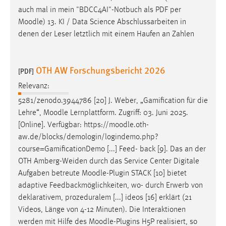
auch mal in mein "BDCC4AI"-Notbuch als PDF per
Moodle
) 13. KI / Data Science Abschlussarbeiten in
denen der Leser letztlich mit einem Haufen an Zahlen
OTH AW Forschungsbericht 2026
[PDF]
Relevanz:
5281/zenodo.3944786 [20] J. Weber, „Gamification für die
Lehre“,
Moodle
Lernplattform. Zugriff: 03. Juni 2025.
[Online]. Verfügbar: https://
moodle
.oth-
aw.de/blocks/demologin/logindemo.php?
course=GamificationDemo [...] Feed- back [9]. Das an der
OTH Amberg-Weiden durch das Service Center Digitale
Aufgaben betreute
Moodle
-Plugin STACK [10] bietet
adaptive Feedbackmöglichkeiten, wo- durch Erwerb von
deklarativem, prozeduralem [...] ideos [16] erklärt (21
Videos, Länge von 4-12 Minuten). Die Interaktionen
werden mit Hilfe des
Moodle
-Plugins H5P realisiert, so