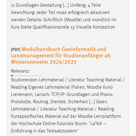
Zweck:
11 Grundlagen Gestaltung [...] Umfang: 4 Teile
Dieser Cookie ist notwendig um sich an der Website
Gewichtung: Jeder Teil muss erfolgreich absolviert
einloggen zu können.
werden Details: Schriftlich (
Moodle
) und mündlich Im
Kurs Siehe Qualifikationsziele 13 Visuelle Konzeption
Cookie Laufzeit:
24 Stunden
Modulhandbuch Geoinformatik und
[PDF]
Landmanagement für Studienanfänger ab
STATISTIK
Wintersemester 2024/2025
Statistik Cookies erfassen Informationen anonym.
Relevanz:
Diese Informationen helfen uns zu verstehen, wie
Studierenden Lehrmaterial / Literatur Teaching Material /
unsere Besucher unsere Website nutzen.
Reading Eigenes Lehrmaterial (Folien,
Moodle
Kurs)
Lienemann, Larisch: TCP/IP -Grundlagen und Praxis:
Matomo
Protokolle, Routing, Dienste, Sicherheit [...] lösen.
Lehrmaterial / Literatur Teaching Material / Reading
Name:
Kursspezifisches Material auf der
Moodle
-Lernplattform
_pk_ref, _pk_cvar, _pk_id, _pk_ses
der Hochschule Online-Tutorials Sturm: "LaTeX –
Zweck:
Einführung in das Textsatzsystem"
Zugriffsstatistik