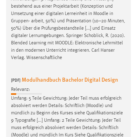
30 Tage
bestehend aus einer Projektarbeit (Konzeption und
Umsetzung einer digitalen Lerneinheit in
Moodle
in
Chat
Gruppen- arbeit, 50%) und Präsentation (10–20 Minuten,
50%) Über die Prüfungsbestandteile [...] und Einsatz
Name:
digitaler Lernumgebungen. Springer Schoblick, R. (2020).
MibewSessionID, MIBEW_UserID, mibew_locale, mibew-
Blended Learning mit
MOODLE
: Elektronische Lehrmittel
chat-frame-style-5e9dbeb1811c0446
in den modernen Unterricht integrieren. Carl Hanser
Zweck:
Verlag. Wissenschaftliche
Wird benötigt um die Chatfunktion nutzen zu können.
Cookie Laufzeit:
Modulhandbuch Bachelor Digital Design
[PDF]
MibewSessionID, mibew-chat-frame-style-
5e9dbeb1811c0446 = Sitzungslaufzeit, mibew_locale = 3
Relevanz:
Jahre, MIBEW_UserID = 1 Jahr
Umfang: 5 Teile Gewichtung: Jeder Teil muss erfolgreich
absolviert werden Details: Schriftlich (
Moodle
) und
Login
mündlich zu Beginn des Kurses siehe Qualifikationsziele
9 Typografie [...] Umfang: 2 Teile Gewichtung: Jeder Teil
Name:
muss erfolgreich absolviert werden Details: Schriftlich
fe_user, be_user, be_lastLoginProvider
(
Moodle
) und mündlich Im Kurs Siehe Qualifikationsziele