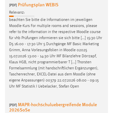
Prüfungsplan WEBIS
[PDF]
Relevanz:
beachten Sie bitte die Informationen im jeweiligen
Moodle
-Kurs For multiple rooms and sessions, please
refer to the information in the respective
Moodle
course
für vhb Prüfungen informieren sie sich bitte [...] 15:30 Uhr
D5 16:00 - 17:30 Uhr 5 Durchgänge MF Basic Marketing
Grimm, Anna Vorlesungsfolien in
Moodle
02025
15.07.2026 13:00 - 14:30 Uhr MF Bilanzlehre Dörrzapf,
Klaus HGB, nicht programmierbarer T [...] Thorsten
Formelsammlung (mit handschriftlichen Ergänzungen),
Taschenrechner, EXCEL-Datei aus dem
Moodle
(ohne
eigene Anpassungen) 00379 22.07.2026 08:00 - 09:15
Uhr MF Statistik I Uebelacker, Stefan Open
MAPR-hochschuluebergreifende Module
[PDF]
2026SoSe