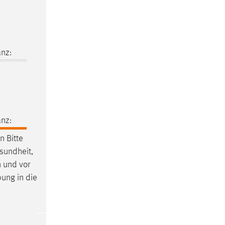
nz:
nz:
 Bitte
esundheit,
n und vor
bung in die