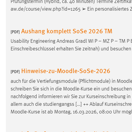
Prüfungstermin (Hybrid, ca. 40 Minuten) Termine Zertifika
in diesem Cookie gespeichert, ob man
aw.de/course/view.php?id=1265 ➢ Ein personalisiertes Zert
eingeloggt ist.
Sprachpräferenz
Aushang komplett SoSe 2026 TM
[PDF]
Name:
site-language-preference
Usability Engineering Andreas Gradl WI P – MZ P – TM P B
Einschreibeschlüssel erhalten Sie zeitnah) und besuchen 
Zweck:
Das Cookie speichert die gewählte
Sprache der Website.
Cookie Laufzeit:
Hinweise-zu-Moodle-SoSe-2026
30 Tage
[PDF]
auch für die Vertiefungsmodule (Pflichtmodule) in
Moodl
Chat
schreiben Sie sich in die
Moodle
-Kurse ein und besuchen 
nachfolgend informieren wir Sie zur Kurseinschreibung in
Name:
MibewSessionID, MIBEW_UserID,
allem auch die studiengangss [...] ++ Ablauf Kurseinschr
mibew_locale, mibew-chat-frame-style-
5e9dbeb1811c0446
Moodle
-Kurse ist ab Montag, 16.03.2026, 08:00 Uhr mögl
Zweck:
Wird benötigt um die Chatfunktion
nutzen zu können.