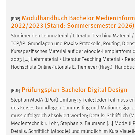
Modulhandbuch Bachelor Medieninforma
[PDF]
2022/2023 (Stand: Sommersemester 2026)
Studierenden Lehrmaterial / Literatur Teaching Material 
TCP/IP -Grundlagen und Praxis: Protokolle, Routing, Dienst
Kursspezifisches Material auf der
Moodle
-Lernplattform 
2023 [...] Lehrmaterial / Literatur Teaching Material / Re
Hochschule Online-Tutorials E. Tiemeyer (Hrsg.): Handb
Prüfungsplan Bachelor Digital Design
[PDF]
Stephan ModA (LPort) Umfang: 5 Teile; Jeder Teil muss erfo
des Kurses Grundlagen Compositing und Motiondesign 1. Fr
muss erfolgreich absolviert werden; Details: Schriftlich (
M
Medientechnik 1. Löhr, Stephan 2. Baumann [...] ModA (LPo
Details: Schriftlich (
Moodle
) und mündlich im Kurs Visuel