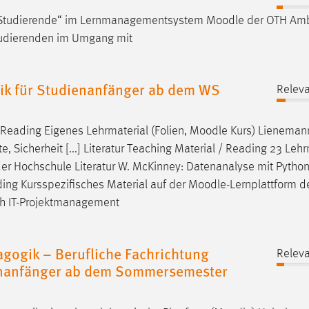
für Studierende“ im Lernmanagementsystem
Moodle
der OTH Amb
Studierenden im Umgang mit
ik für Studienanfänger ab dem WS
Releva
/ Reading Eigenes Lehrmaterial (Folien,
Moodle
Kurs) Lienemann
e, Sicherheit [...] Literatur Teaching Material / Reading 23 Lehr
der Hochschule Literatur W. McKinney: Datenanalyse mit Python,
ading Kursspezifisches Material auf der
Moodle
-Lernplattform d
uch IT-Projektmanagement
ogik – Berufliche Fachrichtung
Releva
ienanfänger ab dem Sommersemester