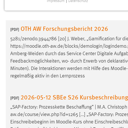
Impressum
|
Datenschutz
NOTWENDIGE COOKIES
Notwendige Cookies ermöglichen grundlegende
Funktionen und sind für die einwandfreie Funktion der
OTH AW Forschungsbericht 2026
Website erforderlich.
[PDF]
5281/zenodo.3944786 [20] J. Weber, „Gamification für di
Einverständnis
https://
moodle
.oth-aw.de/blocks/demologin/logindemo.p
Amberg-Weiden durch das Service Center Digitale Aufga
Name:
cookie_consent
Feedbackmöglichkeiten, wo- durch Erwerb von deklarativem
Zweck:
Dieser Cookie speichert die
Minuten). Die Interaktionen werden mit Hilfe des
Moodle
ausgewählten Einverständnis-Optionen
regelmäßig aktiv in den Lernprozess
des Benutzers
Cookie Laufzeit:
1 Jahr
2026-05-12 SBEe S26 Kursbeschreibun
[PDF]
Performance
„SAP-Factory: Prozesskette Beschaffung“ | M.A. Christo
aw.de/course/view.php?id=1265 [...] „SAP-Factory: Proze
Name:
staticfilecache
Einschreibebeginn im
Moodle
-Kurs ohne Einschreibeschlüs
Zweck:
Für performante Seitenauslieferung wird