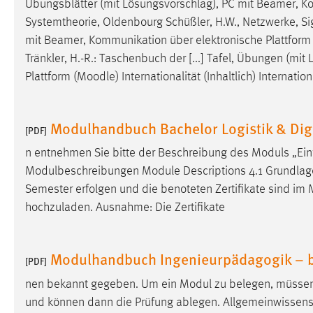
Übungsblätter (mit Lösungsvorschlag), PC mit Beamer, Ko
externen Medien Cookies gesetzt.
Systemtheorie, Oldenbourg Schüßler, H.W., Netzwerke, Sig
mit Beamer, Kommunikation über elektronische Plattform 
YouTube
Tränkler, H.-R.: Taschenbuch der [...] Tafel, Übungen (m
Plattform (
Moodle
) Internationalität (Inhaltlich) Internat
Vimeo
Modulhandbuch Bachelor Logistik & Digi
[PDF]
n entnehmen Sie bitte der Beschreibung des Moduls „Ei
Modulbeschreibungen Module Descriptions 4.1 Grundlage
Semester erfolgen und die benoteten Zertifikate sind im
hochzuladen. Ausnahme: Die Zertifikate
Modulhandbuch Ingenieurpädagogik – be
[PDF]
nen bekannt gegeben. Um ein Modul zu belegen, müssen 
und können dann die Prüfung ablegen. Allgemeinwissens