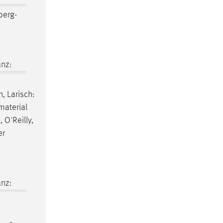
erg-
nz:
, Larisch:
material
 O'Reilly,
er
nz: