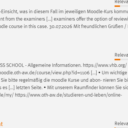
Releva
-Einsicht, was in diesem Fall im jeweiligen
Moodle
-Kurs kommu
ent from the examiners [...] examiners offer the option of revi
dle
course in this case. 30.07.2026 Mit freundlichen Grüßen /
Releva
S SCHOOL - Allgemeine Informationen. https://www.vhb.org/
oodle
.oth-aw.de/course/view.php?id=1106 [...] • Um wichtige
 Sie bitte regelmäßig die
moodle
Kurse und abon- nieren Sie b
 es [...] letzten Seite. • Mit unserem Raumfinder können Sie s
de/my/ https://www.oth-aw.de/studieren-und-leben/online-
t
Releva