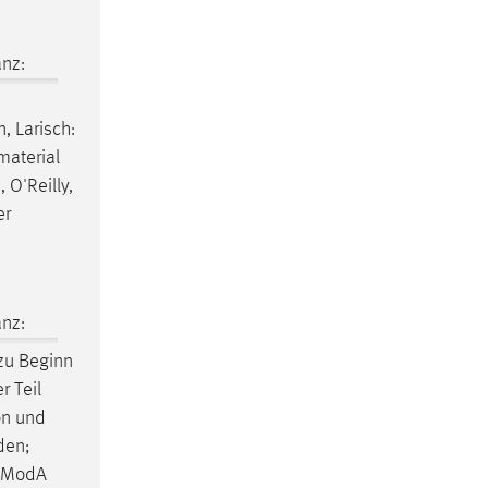
nz:
, Larisch:
material
 O'Reilly,
er
nz:
zu Beginn
r Teil
on und
den;
n ModA