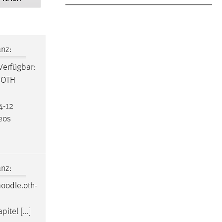
nz:
 Verfügbar:
r OTH
4-12
deos
nz:
oodle
.oth-
itel [...]