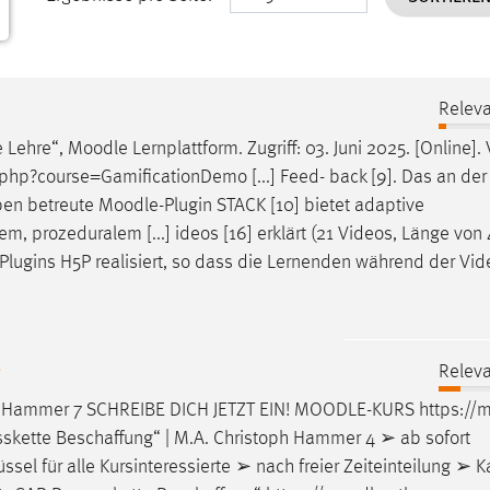
Releva
e Lehre“,
Moodle
Lernplattform. Zugriff: 03. Juni 2025. [Online].
hp?course=GamificationDemo [...] Feed- back [9]. Das an de
ben betreute
Moodle
-Plugin STACK [10] bietet adaptive
, prozeduralem [...] ideos [16] erklärt (21 Videos, Länge von 
-Plugins H5P realisiert, so dass die Lernenden während der Vi
g
Releva
ph Hammer 7 SCHREIBE DICH JETZT EIN!
MOODLE
-KURS https://
m
sskette Beschaffung“ | M.A. Christoph Hammer 4 ➢ ab sofort
sel für alle Kursinteressierte ➢ nach freier Zeiteinteilung ➢ Kap