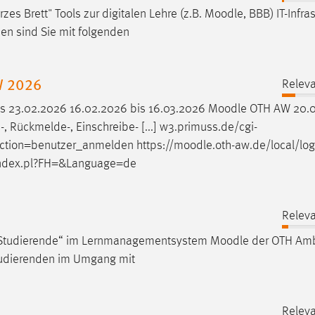
 Brett" Tools zur digitalen Lehre (z.B.
Moodle
, BBB) IT-Infra
en sind Sie mit folgenden
W 2026
Releva
is 23.02.2026 16.02.2026 bis 16.03.2026
Moodle
OTH AW 20.0
 Rückmelde-, Einschreibe- [...] w3.primuss.de/cgi-
ion=benutzer_anmelden https://
moodle
.oth-aw.de/local/log
index.pl?FH=&Language=de
Releva
für Studierende“ im Lernmanagementsystem
Moodle
der OTH Amb
Studierenden im Umgang mit
Releva