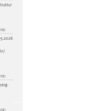
struktur
nz:
5.2026
in/
nz:
erg-
nz: