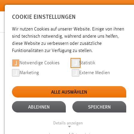
Zum Hauptinhalt springen
COOKIE EINSTELLUNGEN
Wir nutzen Cookies auf unserer Website. Einige von ihnen
sind technisch notwendig, während andere uns helfen,
diese Website zu verbessern oder zusätzliche
SUCHE
Funktionalitäten zur Verfügung zu stellen.
Notwendige Cookies
Statistik
Marketing
Externe Medien
ALLE AUSWÄHLEN
TYP: DATEIEN
ALTER: 1 BIS 6 MONATE
Aktive Filter:
ABLEHNEN
SPEICHERN
Gesucht nach "moodle".
Es wurden 42 Ergebnisse gefunde
Details anzeigen