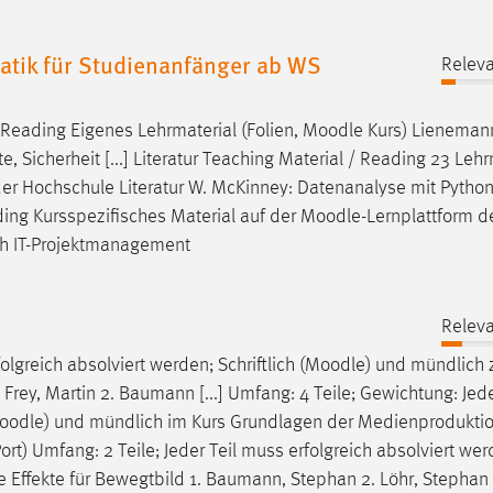
tik für Studienanfänger ab WS
Releva
/ Reading Eigenes Lehrmaterial (Folien,
Moodle
Kurs) Lienemann
e, Sicherheit [...] Literatur Teaching Material / Reading 23 Lehr
der Hochschule Literatur W. McKinney: Datenanalyse mit Python,
ading Kursspezifisches Material auf der
Moodle
-Lernplattform d
uch IT-Projektmanagement
Releva
lgreich absolviert werden; Schriftlich (
Moodle
) und mündlich 
ey, Martin 2. Baumann [...] Umfang: 4 Teile; Gewichtung: Jede
oodle
) und mündlich im Kurs Grundlagen der Medienprodukti
rt) Umfang: 2 Teile; Jeder Teil muss erfolgreich absolviert wer
le Effekte für Bewegtbild 1. Baumann, Stephan 2. Löhr, Stepha