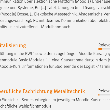
mmunikation über elektronische Plattform (
Moodle
) Unbehauen
nale und Systeme, Bd [...] Tafel, Übungen (mit Lösungsvorschl
(
Moodle
) Dosse, J.: Elektrische Messtechnik; Akademische Ver
it Lösungsvorschlag), PC mit Beamer, Kommunikation über elektr
ionality - nicht zutreffend - Modulhandbuch
talisierung
Releva
nführung in die BWL“ sowie dem zugehörigen
Moodle
-Kurs. 13 4
nmodule Basic Modules [...] eine Klausuranmeldung in dem j
Moodle
-Kurs „Informationen für Studierende der Logistik“ term
rufliche Fachrichtung Metalltechnik
Releva
Sie sich zu Semesterbeginn im jeweiligen
Moodle
-Kurs einsc
chaftliche Wahlpflichtmodule