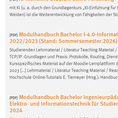
Anbieter:
Google Ireland Limited
mit KI (u. a. durch den Grundlagenkurs „KI-Einführung 
Weiden) ist die Weiterentwicklung von Fähigkeiten der 
Zweck:
Conversion-Tracking
Cookie Laufzeit:
3 Monate
Modulhandbuch Bachelor I-4.0-Informat
[PDF]
2022/2023 (Stand: Sommersemester 2026)
Facebook Pixel
Studierenden Lehrmaterial / Literatur Teaching Material 
Name:
_fbp
TCP/IP -Grundlagen und Praxis: Protokolle, Routing, Dienst
Anbieter:
Facebook
Kursspezifisches Material auf der
Moodle
-Lernplattform 
2023 [...] Lehrmaterial / Literatur Teaching Material / Re
Zweck:
Conversion-Tracking
Hochschule Online-Tutorials E. Tiemeyer (Hrsg.): Handb
Cookie Laufzeit:
3 Monate
Modulhandbuch Bachelor Ingenieurpädag
[PDF]
Elektro- und Informationstechnik für Stud
EXTERNE MEDIEN
2024
Um Inhalte von Videoplattformen und Social Media
Plattformen anzeigen zu können, werden von diesen