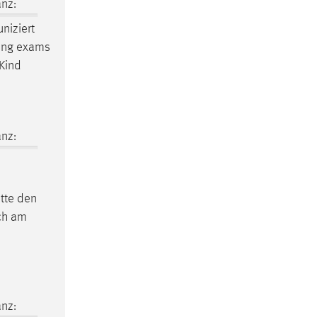
nz:
niziert
ewing exams
 Kind
nz:
itte den
ich am
nz: