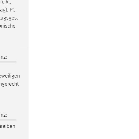
, R.,
ag), PC
lagsges.
onische
nz:
eweiligen
ingerecht
nz:
hreiben