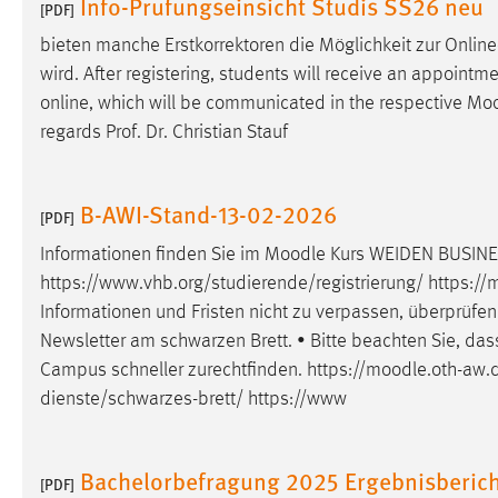
Info-Prufungseinsicht Studis SS26 neu
[PDF]
Cookie Laufzeit:
MibewSessionID, mibew-chat-frame-
bieten manche Erstkorrektoren die Möglichkeit zur Online
style-5e9dbeb1811c0446 =
Sitzungslaufzeit, mibew_locale = 3
wird. After registering, students will receive an appointm
Jahre, MIBEW_UserID = 1 Jahr
online, which will be communicated in the respective
Moo
regards Prof. Dr. Christian Stauf
Login
Name:
B-AWI-Stand-13-02-2026
fe_user, be_user, be_lastLoginProvider
[PDF]
Zweck:
Dieser Cookie ist notwendig um sich an
Informationen finden Sie im
Moodle
Kurs WEIDEN BUSINES
der Website einloggen zu können.
https://www.vhb.org/studierende/registrierung/ https://
m
Informationen und Fristen nicht zu verpassen, überprüfen
Cookie Laufzeit:
24 Stunden
Newsletter am schwarzen Brett. • Bitte beachten Sie, dass
Campus schneller zurechtfinden. https://
moodle
.oth-aw.
dienste/schwarzes-brett/ https://www
STATISTIK
Statistik Cookies erfassen Informationen anonym.
Diese Informationen helfen uns zu verstehen, wie
Bachelorbefragung 2025 Ergebnisberich
[PDF]
unsere Besucher unsere Website nutzen.