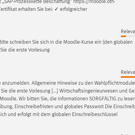
t „SAP-Prozesskette Beschaffung“ https://
moodle
.oth-
ifikat erhalten Sie bei: ✓ erfolgreicher
Releva
itte schreiben Sie sich in die
Moodle
-Kurse ein (den globalen
Sie die erste Vorlesung
Releva
e
anzumelden. Allgemeine Hinweise zu den Wahlpflichtmodulen
Sie die erste Vorlesung [...] Wirtschaftsingenieurwesen und G
Moodle
. Wir bitten Sie, die Informationen SORGFÄLTIG zu lese
eibung, Einschreibefristen und globales Passwort Die Einschrei
ich und erfolgt mit dem globalen Einschreibeschlüssel