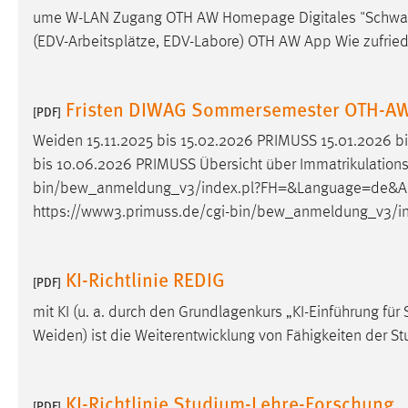
ume W-LAN Zugang OTH AW Homepage Digitales "Schwarzes
Matomo
(EDV-Arbeitsplätze, EDV-Labore) OTH AW App Wie zufried
Name:
_pk_ref, _pk_cvar, _pk_id, _pk_ses
Fristen DIWAG Sommersemester OTH-A
Zweck:
[PDF]
Zugriffsstatistik
Weiden 15.11.2025 bis 15.02.2026 PRIMUSS 15.01.2026 b
Cookie Laufzeit:
Max. 13 Monate
bis 10.06.2026 PRIMUSS Übersicht über Immatrikulations-,
bin/bew_anmeldung_v3/index.pl?FH=&Language=de&Act
https://www3.primuss.de/cgi-bin/bew_anmeldung_v3/
MARKETING
Marketing Cookies werden von Drittanbietern
verwendet, um personalisierte Werbung anzuzeigen.
KI-Richtlinie REDIG
[PDF]
Sie tun dies, indem sie Besucher über Websites
mit KI (u. a. durch den Grundlagenkurs „KI-Einführung 
hinweg verfolgen.
Weiden) ist die Weiterentwicklung von Fähigkeiten der 
Google Ads
Name:
_gcl_au
KI-Richtlinie Studium-Lehre-Forschung
[PDF]