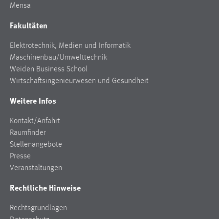
Mensa
Cookie Laufzeit:
Fakultäten
Max. 13 Monate
Elektrotechnik, Medien und Informatik
Maschinenbau/Umwelttechnik
MARKETING
Weiden Business School
Wirtschaftsingenieurwesen und Gesundheit
Marketing Cookies werden von Drittanbietern
verwendet, um personalisierte Werbung anzuzeigen.
Weitere Infos
Sie tun dies, indem sie Besucher über Websites
hinweg verfolgen.
Kontakt/Anfahrt
Raumfinder
Google Ads
Stellenangebote
Presse
Name:
Veranstaltungen
_gcl_au
Rechtliche Hinweise
Anbieter:
Google Ireland Limited
Rechtsgrundlagen
Zweck: