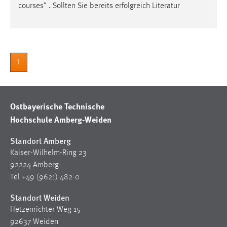
30 Tage
courses” . Sollten Sie bereits erfolgreich Literatur
Chat
Name:
1
MibewSessionID, MIBEW_UserID, mibew_locale, mibew-
chat-frame-style-5e9dbeb1811c0446
Zweck:
Ostbayerische Technische
Wird benötigt um die Chatfunktion nutzen zu können.
Hochschule Amberg-Weiden
Cookie Laufzeit:
MibewSessionID, mibew-chat-frame-style-
Standort Amberg
5e9dbeb1811c0446 = Sitzungslaufzeit, mibew_locale = 3
Kaiser-Wilhelm-Ring 23
Jahre, MIBEW_UserID = 1 Jahr
92224 Amberg
Tel
+49 (9621) 482-0
Login
Standort Weiden
Name:
Hetzenrichter Weg 15
fe_user, be_user, be_lastLoginProvider
92637 Weiden