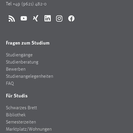
Tel
+49 (9621) 482-0
Zweck:
Dieser Cookie ist notwendig um sich an der Website
einloggen zu können.
RSS
YouTube
Xing
LinkedIn
Instagram
Facebook
Cookie Laufzeit:
24 Stunden
Fragen zum Studium
Studiengänge
STATISTIK
Studienberatung
Statistik Cookies erfassen Informationen anonym.
Bewerben
Diese Informationen helfen uns zu verstehen, wie
Studienangelegenheiten
unsere Besucher unsere Website nutzen.
FAQ
Für Studis
Matomo
Schwarzes Brett
Name:
_pk_ref, _pk_cvar, _pk_id, _pk_ses
Bibliothek
Semesterzeiten
Zweck:
Marktplatz/Wohnungen
Zugriffsstatistik