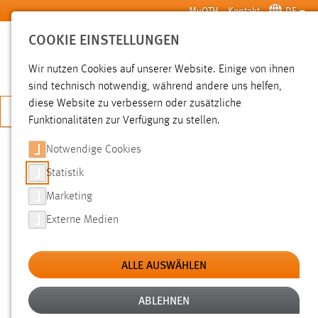
Zum Hauptinhalt springen
MyOTH
Kontakt
DE
COOKIE EINSTELLUNGEN
SUCHE
Wir nutzen Cookies auf unserer Website. Einige von ihnen
sind technisch notwendig, während andere uns helfen,
diese Website zu verbessern oder zusätzliche
JETZT BEWERBEN
Funktionalitäten zur Verfügung zu stellen.
Notwendige Cookies
SUCHE
Statistik
Marketing
FILTER
Externe Medien
Typ
ALLE AUSWÄHLEN
Erstellungsdatum
ABLEHNEN