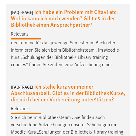
1 Jahr
Ich habe ein Problem mit Citavi etc.
[FAQ-FRAGE]
Wohin kann ich mich wenden? Gibt es in der
Performance
Bibliothek einen Ansprechpartner?
Relevanz:
Name:
staticfilecache
der Termine für das jeweilige Semester im Blick oder
informieren Sie sich beim Bibliotheksteam . Im
Moodle
-
Zweck:
Kurs „Schulungen der Bibliothek/ Library training
Für performante Seitenauslieferung wird in diesem Cookie
courses” finden Sie zudem eine Aufzeichnung einer
gespeichert, ob man eingeloggt ist.
Sprachpräferenz
Ich stehe kurz vor meiner
[FAQ-FRAGE]
Abschlussarbeit. Gibt es in der Bibliothek Kurse,
Name:
die mich bei der Vorbereitung unterstützen?
site-language-preference
Relevanz:
Zweck:
Sie sich beim Bibliotheksteam . Sie finden auch
Das Cookie speichert die gewählte Sprache der Website.
verschiedene Aufzeichnungen unserer Schulungen im
Cookie Laufzeit:
Moodle
-Kurs „Schulungen der Bibliothek/ library training