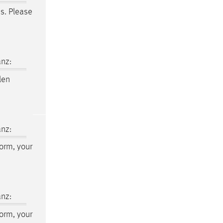
es. Please
nz:
len
nz:
form, your
nz:
form, your