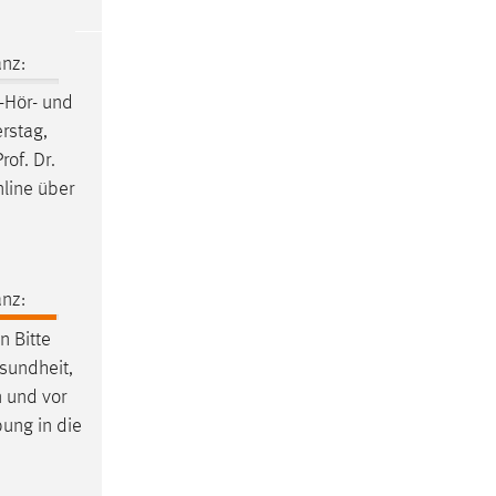
nz:
-Hör- und
rstag,
of. Dr.
nline über
nz:
 Bitte
esundheit,
n und vor
bung in die