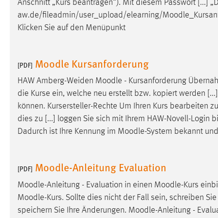
Anschnitt „Kurs beantragen“). Mit diesem Passwort [...] 
in diesem Cookie gespeichert, ob man
aw.de/fileadmin/user_upload/elearning/
Moodle
_Kursan
eingeloggt ist.
Klicken Sie auf den Menüpunkt
Sprachpräferenz
Moodle Kursanforderung
[PDF]
Name:
site-language-preference
HAW Amberg-Weiden
Moodle
- Kursanforderung Überna
Zweck:
Das Cookie speichert die gewählte
die Kurse ein, welche neu erstellt bzw. kopiert werden [..
Sprache der Website.
können. Kursersteller-Rechte Um Ihren Kurs bearbeiten 
Cookie Laufzeit:
30 Tage
dies zu [...] loggen Sie sich mit Ihrem HAW-Novell-Login b
Dadurch ist Ihre Kennung im
Moodle
-System bekannt und
Chat
Name:
MibewSessionID, MIBEW_UserID,
Moodle-Anleitung Evaluation
[PDF]
mibew_locale, mibew-chat-frame-style-
5e9dbeb1811c0446
Moodle
-Anleitung - Evaluation in einen
Moodle
-Kurs einb
Moodle
-Kurs. Sollte dies nicht der Fall sein, schreiben Si
Zweck:
Wird benötigt um die Chatfunktion
speichern Sie Ihre Änderungen.
Moodle
-Anleitung - Evalu
nutzen zu können.