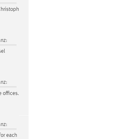
hristoph
nz:
sel
nz:
 offices.
nz:
or each