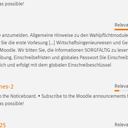
as possible!
Releva
e
anzumelden. Allgemeine Hinweise zu den Wahlpflichtmodulen
Sie die erste Vorlesung [...] Wirtschaftsingenieurwesen und G
Moodle
. Wir bitten Sie, die Informationen SORGFÄLTIG zu lese
eibung, Einschreibefristen und globales Passwort Die Einschrei
ich und erfolgt mit dem globalen Einschreibeschlüssel
nes-2
Releva
to the Noticeboard. • Subscribe to the
Moodle
announcements f
as possible!
 25
Releva