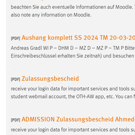
beachten Sie auch eventuelle Informationen auf
Moodle
.
also note any information on
Moodle
.
Aushang komplett SS 2024 TM 20-03-2
[PDF]
Andreas Gradl WI P – DHM D – MZ D – MZ P – TM P Bitte s
Einschreibeschlüssel erhalten Sie zeitnah) und besuchen 
Zulassungsbescheid
[PDF]
receive your login data for important services and tools 
student webmail account, the OTH-AW app, etc. You can f
ADMISSION Zulassungsbescheid Ahmed-
[PDF]
receive your login data for important services and tools 