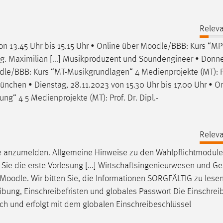
Releva
on 13.45 Uhr bis 15.15 Uhr • Online über
Moodle
/BBB: Kurs “MP
Ing. Maximilian [...] Musikproduzent und Soundengineer • Donne
dle
/BBB: Kurs “MT-Musikgrundlagen“ 4 Medienprojekte (MT): Pr
 München • Dienstag, 28.11.2023 von 15.30 Uhr bis 17.00 Uhr • O
g“ 4 5 Medienprojekte (MT): Prof. Dr. Dipl.-
Releva
e
anzumelden. Allgemeine Hinweise zu den Wahlpflichtmodulen
Sie die erste Vorlesung [...] Wirtschaftsingenieurwesen und G
Moodle
. Wir bitten Sie, die Informationen SORGFÄLTIG zu lese
eibung, Einschreibefristen und globales Passwort Die Einschrei
ich und erfolgt mit dem globalen Einschreibeschlüssel