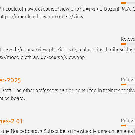
/
moodle
.oth-aw.de/course/view.php?id=1519  Dozent: M.A. C
tps://
moodle
.oth-aw.de/course/view
Releva
oth-aw.de/course/view.php?id=1265 o ohne Einschreibeschlüs
://
moodle
.oth-aw.de/course/view.php
er-2025
Releva
ett. The other professors can be consulted in their respective
otice board.
nes-2 01
Releva
to the Noticeboard. • Subscribe to the
Moodle
announcements f