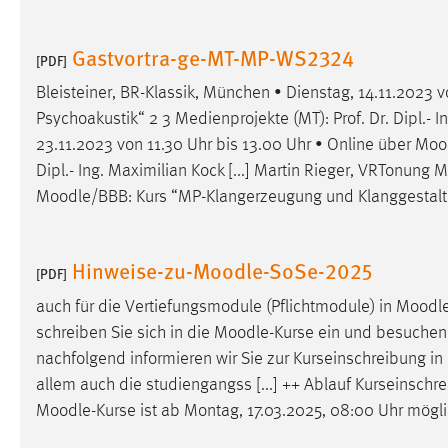
Cookie Laufzeit:
MibewSessionID, mibew-chat-frame-
style-5e9dbeb1811c0446 =
Gastvortra-ge-MT-MP-WS2324
[PDF]
Sitzungslaufzeit, mibew_locale = 3
Jahre, MIBEW_UserID = 1 Jahr
Bleisteiner, BR-Klassik, München • Dienstag, 14.11.2023 v
Psychoakustik“ 2 3 Medienprojekte (MT): Prof. Dr. Dipl.- 
Login
23.11.2023 von 11.30 Uhr bis 13.00 Uhr • Online über
Moo
Dipl.- Ing. Maximilian Kock [...] Martin Rieger, VRTonung
Name:
fe_user, be_user, be_lastLoginProvider
Moodle
/BBB: Kurs “MP-Klangerzeugung und Klanggestaltun
Zweck:
Dieser Cookie ist notwendig um sich an
der Website einloggen zu können.
Hinweise-zu-Moodle-SoSe-2025
[PDF]
Cookie Laufzeit:
24 Stunden
auch für die Vertiefungsmodule (Pflichtmodule) in
Moodl
schreiben Sie sich in die
Moodle
-Kurse ein und besuchen 
nachfolgend informieren wir Sie zur Kurseinschreibung in
STATISTIK
allem auch die studiengangss [...] ++ Ablauf Kurseinschr
Statistik Cookies erfassen Informationen anonym.
Moodle
-Kurse ist ab Montag, 17.03.2025, 08:00 Uhr mögl
Diese Informationen helfen uns zu verstehen, wie
unsere Besucher unsere Website nutzen.