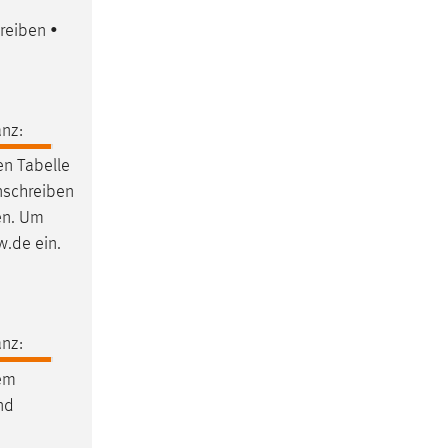
reiben •
nz:
en Tabelle
nschreiben
ten. Um
w.de ein.
nz:
rem
und