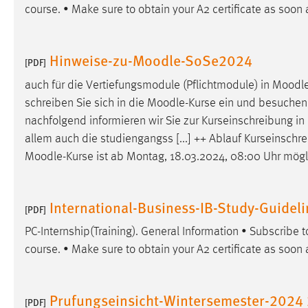
course. • Make sure to obtain your A2 certificate as soon 
externen Medien Cookies gesetzt.
YouTube
Hinweise-zu-Moodle-SoSe2024
[PDF]
auch für die Vertiefungsmodule (Pflichtmodule) in
Moodl
Vimeo
schreiben Sie sich in die
Moodle
-Kurse ein und besuchen 
nachfolgend informieren wir Sie zur Kurseinschreibung in
allem auch die studiengangss [...] ++ Ablauf Kurseinschr
Moodle
-Kurse ist ab Montag, 18.03.2024, 08:00 Uhr mögl
International-Business-IB-Study-Guideli
[PDF]
PC-Internship(Training). General Information • Subscribe 
course. • Make sure to obtain your A2 certificate as soon 
Prufungseinsicht-Wintersemester-2024
[PDF]