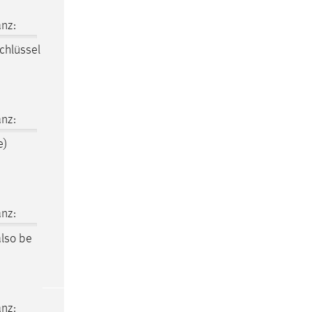
nz:
chlüssel
nz:
e)
nz:
also be
nz: