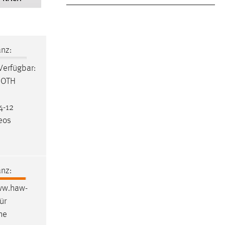
nz:
 Verfügbar:
r OTH
4-12
deos
nz:
www.haw-
ür
he