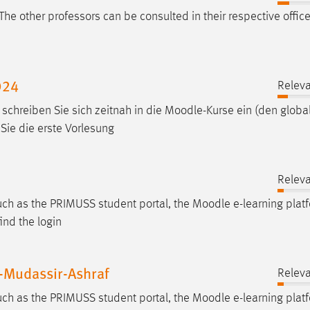
 The other professors can be consulted in their respective offic
024
Releva
chreiben Sie sich zeitnah in die
Moodle
-Kurse ein (den globa
Sie die erste Vorlesung
Releva
such as the PRIMUSS student portal, the
Moodle
e-learning plat
ind the login
Mudassir-Ashraf
Releva
such as the PRIMUSS student portal, the
Moodle
e-learning plat