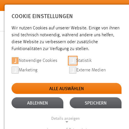
Zum Hauptinhalt springen
COOKIE EINSTELLUNGEN
Wir nutzen Cookies auf unserer Website. Einige von ihnen
sind technisch notwendig, während andere uns helfen,
diese Website zu verbessern oder zusätzliche
SUCHE
Funktionalitäten zur Verfügung zu stellen.
Notwendige Cookies
Statistik
Marketing
Externe Medien
ALLE AUSWÄHLEN
TYP: DATEIEN
ALLE FILTER ENTFERNEN
Aktive Filter:
ABLEHNEN
SPEICHERN
Gesucht nach "moodle".
Es wurden 268 Ergebnisse gefund
Details anzeigen