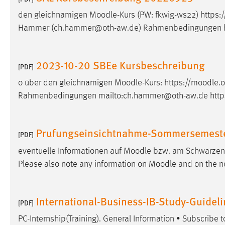
Anbieter:
Google Ireland Limited
den gleichnamigen
Moodle
-Kurs (PW: fkwig-ws22) https:/
Hammer (ch.hammer@oth-aw.de) Rahmenbedingungen ht
Zweck:
Conversion-Tracking
Cookie Laufzeit:
3 Monate
2023-10-20 SBEe Kursbeschreibung
[PDF]
Facebook Pixel
o über den gleichnamigen
Moodle
-Kurs: https://
moodle
.
Rahmenbedingungen mailto:ch.hammer@oth-aw.de https
Name:
_fbp
Anbieter:
Facebook
Prufungseinsichtnahme-Sommersemest
[PDF]
Zweck:
Conversion-Tracking
eventuelle Informationen auf
Moodle
bzw. am Schwarzen Br
Cookie Laufzeit:
3 Monate
Please also note any information on
Moodle
and on the n
EXTERNE MEDIEN
International-Business-IB-Study-Guideli
[PDF]
Um Inhalte von Videoplattformen und Social Media
PC-Internship(Training). General Information • Subscribe 
Plattformen anzeigen zu können, werden von diesen