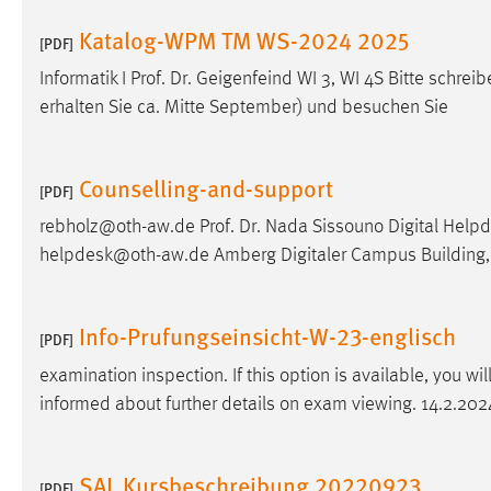
Katalog-WPM TM WS-2024 2025
[PDF]
Matomo
Informatik I Prof. Dr. Geigenfeind WI 3, WI 4S Bitte schreib
Name:
_pk_ref, _pk_cvar, _pk_id, _pk_ses
erhalten Sie ca. Mitte September) und besuchen Sie
Zweck:
Zugriffsstatistik
Cookie Laufzeit:
Max. 13 Monate
Counselling-and-support
[PDF]
rebholz@oth-aw.de Prof. Dr. Nada Sissouno Digital Helpd
helpdesk@oth-aw.de Amberg Digitaler Campus Building,
MARKETING
Marketing Cookies werden von Drittanbietern
verwendet, um personalisierte Werbung anzuzeigen.
Info-Prufungseinsicht-W-23-englisch
[PDF]
Sie tun dies, indem sie Besucher über Websites
examination inspection. If this option is available, you wi
hinweg verfolgen.
informed about further details on exam viewing. 14.2.202
Google Ads
Name:
_gcl_au
SAL Kursbeschreibung 20220923
[PDF]