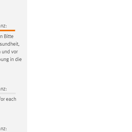
nz:
 Bitte
esundheit,
n und vor
bung in die
nz:
or each
nz: