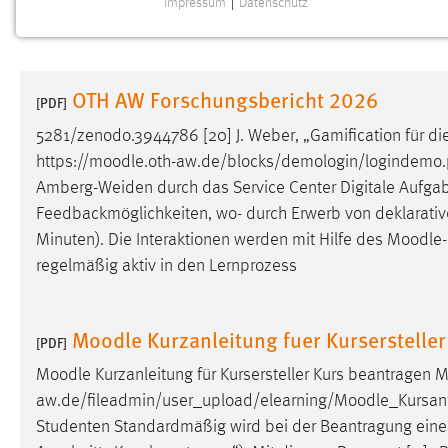
Impressum
|
Datenschutz
NOTWENDIGE COOKIES
Notwendige Cookies ermöglichen grundlegende
Funktionen und sind für die einwandfreie Funktion der
OTH AW Forschungsbericht 2026
Website erforderlich.
[PDF]
5281/zenodo.3944786 [20] J. Weber, „Gamification für di
Einverständnis
https://
moodle
.oth-aw.de/blocks/demologin/logindemo.p
Amberg-Weiden durch das Service Center Digitale Aufga
Name:
cookie_consent
Feedbackmöglichkeiten, wo- durch Erwerb von deklarativem
Zweck:
Dieser Cookie speichert die
Minuten). Die Interaktionen werden mit Hilfe des
Moodle
ausgewählten Einverständnis-Optionen
regelmäßig aktiv in den Lernprozess
des Benutzers
Cookie Laufzeit:
1 Jahr
Moodle Kurzanleitung fuer Kursersteller
[PDF]
Performance
Moodle
Kurzanleitung für Kursersteller Kurs beantragen
M
aw.de/fileadmin/user_upload/elearning/
Moodle
_Kursanf
Name:
staticfilecache
Studenten Standardmäßig wird bei der Beantragung ein
Zweck:
Für performante Seitenauslieferung wird