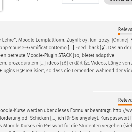
Releva
e Lehre“,
Moodle
Lernplattform. Zugriff: 03. Juni 2025. [Online].
hp?course=GamificationDemo [...] Feed- back [9]. Das an de
ben betreute
Moodle
-Plugin STACK [10] bietet adaptive
, prozeduralem [...] ideos [16] erklärt (21 Videos, Länge von 
-Plugins H5P realisiert, so dass die Lernenden während der Vi
Releva
oodle
-Kurse werden über dieses Formular beantragt: http://
orderung.pdf Schicken [...] ich für Sie angelegt. Kurspasswort f
es
Moodle
-Kurses ein Passwort für die Studenten vergeben (sie