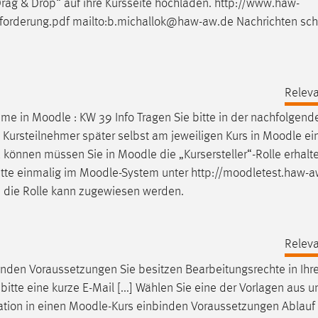
„Drag & Drop“ auf ihre Kursseite hochladen. http://www.haw-
forderung.pdf mailto:b.michallok@haw-aw.de Nachrichten sch
Releva
hme in
Moodle
: KW 39 Info Tragen Sie bitte in der nachfolgend
.] Kursteilnehmer später selbst am jeweiligen Kurs in
Moodle
ei
zu können müssen Sie in
Moodle
die „Kursersteller“-Rolle erhal
itte einmalig im
Moodle
-System unter http://moodletest.haw-a
 die Rolle kann zugewiesen werden.
Releva
inden Voraussetzungen Sie besitzen Bearbeitungsrechte in Ih
e bitte eine kurze E-Mail [...] Wählen Sie eine der Vorlagen aus 
ation in einen
Moodle
-Kurs einbinden Voraussetzungen Ablauf