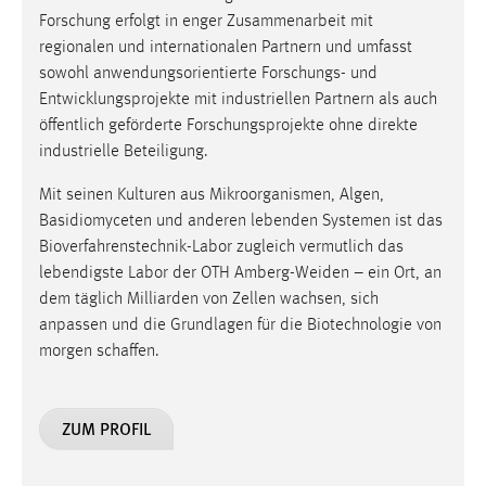
Forschung erfolgt in enger Zusammenarbeit mit
Cookie Laufzeit:
regionalen und internationalen Partnern und umfasst
Max. 13 Monate
sowohl anwendungsorientierte Forschungs- und
Entwicklungsprojekte mit industriellen Partnern als auch
öffentlich geförderte Forschungsprojekte ohne direkte
MARKETING
industrielle Beteiligung.
Marketing Cookies werden von Drittanbietern
Mit seinen Kulturen aus Mikroorganismen, Algen,
verwendet, um personalisierte Werbung anzuzeigen.
Basidiomyceten und anderen lebenden Systemen ist das
Sie tun dies, indem sie Besucher über Websites
Bioverfahrenstechnik-Labor zugleich vermutlich das
hinweg verfolgen.
lebendigste Labor der OTH Amberg-Weiden – ein Ort, an
dem täglich Milliarden von Zellen wachsen, sich
Google Ads
anpassen und die Grundlagen für die Biotechnologie von
morgen schaffen.
Name:
_gcl_au
Anbieter:
ZUM PROFIL
Google Ireland Limited
Zweck: