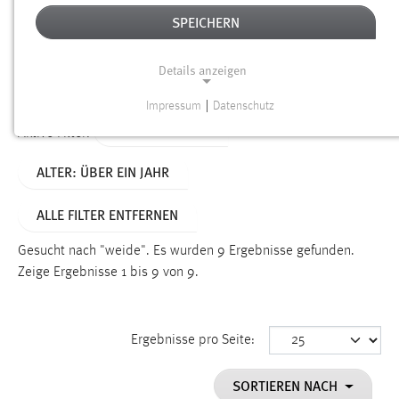
SPEICHERN
Alter
Details anzeigen
SUCHEN
Impressum
|
Datenschutz
NOTWENDIGE COOKIES
TYP: PERSONEN
Aktive Filter:
Notwendige Cookies ermöglichen grundlegende
ALTER: ÜBER EIN JAHR
Funktionen und sind für die einwandfreie Funktion der
Website erforderlich.
ALLE FILTER ENTFERNEN
Einverständnis
Gesucht nach "weide".
Es wurden 9 Ergebnisse gefunden.
Name:
Zeige Ergebnisse 1 bis 9 von 9.
cookie_consent
Zweck:
Ergebnisse pro Seite:
Dieser Cookie speichert die ausgewählten Einverständnis-
Optionen des Benutzers
SORTIEREN NACH
Cookie Laufzeit: