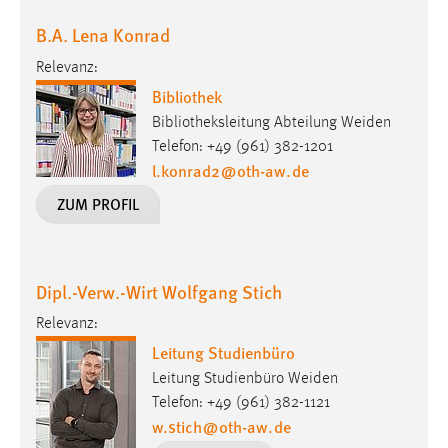
Conversion-Tracking
B.A. Lena Konrad
Cookie Laufzeit:
Relevanz:
3 Monate
Bibliothek
Bibliotheksleitung Abteilung Weiden
Facebook Pixel
Telefon: +49 (961) 382-1201
l.konrad2
@
oth-aw
.
de
Name:
ZUM PROFIL
_fbp
Anbieter:
Facebook
Dipl.-Verw.-Wirt Wolfgang Stich
Zweck:
Conversion-Tracking
Relevanz:
Leitung Studienbüro
Cookie Laufzeit:
3 Monate
Leitung Studienbüro Weiden
Telefon: +49 (961) 382-1121
w.stich
@
oth-aw
.
de