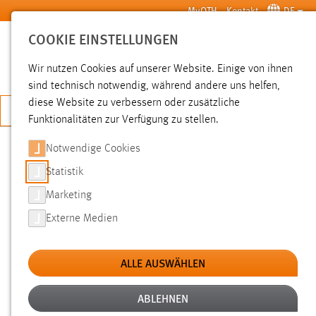
Zum Hauptinhalt springen
MyOTH
Kontakt
DE
COOKIE EINSTELLUNGEN
SUCHE
Wir nutzen Cookies auf unserer Website. Einige von ihnen
sind technisch notwendig, während andere uns helfen,
diese Website zu verbessern oder zusätzliche
JETZT BEWERBEN
Funktionalitäten zur Verfügung zu stellen.
Notwendige Cookies
SUCHE
Statistik
Marketing
FILTER
Externe Medien
Typ
ALLE AUSWÄHLEN
Erstellungsdatum
ABLEHNEN