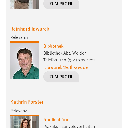
EXTERNE MEDIEN
ZUM PROFIL
Um Inhalte von Videoplattformen und Social Media
Plattformen anzeigen zu können, werden von diesen
externen Medien Cookies gesetzt.
Reinhard Jawurek
Relevanz:
YouTube
Bibliothek
Bibliothek Abt. Weiden
Vimeo
Telefon: +49 (961) 382-1202
r.jawurek
@
oth-aw
.
de
ZUM PROFIL
Kathrin Forster
Relevanz:
Studienbüro
Praktikumsangelegenheiten,