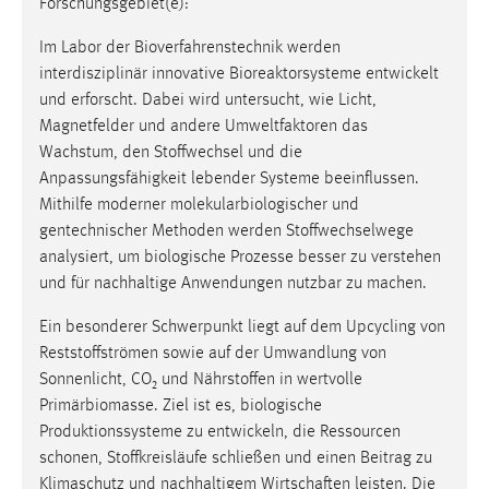
Forschungsgebiet(e):
Zweck:
Dieser Cookie ist notwendig um sich an der Website
Im Labor der Bioverfahrenstechnik werden
einloggen zu können.
interdisziplinär innovative Bioreaktorsysteme entwickelt
und erforscht. Dabei wird untersucht, wie Licht,
Cookie Laufzeit:
Magnetfelder und andere Umweltfaktoren das
24 Stunden
Wachstum, den Stoffwechsel und die
Anpassungsfähigkeit lebender Systeme beeinflussen.
Mithilfe moderner molekularbiologischer und
STATISTIK
gentechnischer Methoden werden Stoffwechselwege
Statistik Cookies erfassen Informationen anonym.
analysiert, um biologische Prozesse besser zu verstehen
Diese Informationen helfen uns zu verstehen, wie
und für nachhaltige Anwendungen nutzbar zu machen.
unsere Besucher unsere Website nutzen.
Ein besonderer Schwerpunkt liegt auf dem Upcycling von
Matomo
Reststoffströmen sowie auf der Umwandlung von
Sonnenlicht, CO₂ und Nährstoffen in wertvolle
Name:
Primärbiomasse. Ziel ist es, biologische
_pk_ref, _pk_cvar, _pk_id, _pk_ses
Produktionssysteme zu entwickeln, die Ressourcen
schonen, Stoffkreisläufe schließen und einen Beitrag zu
Zweck:
Klimaschutz und nachhaltigem Wirtschaften leisten. Die
Zugriffsstatistik