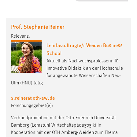
1 Jahr
Performance
Prof. Stephanie Reiner
Name:
Relevanz:
staticfilecache
Lehrbeauftragte/r Weiden Business
School
Zweck:
Für performante Seitenauslieferung wird in diesem Cookie
Aktuell als Nachwuchsprofessorin für
gespeichert, ob man eingeloggt ist.
Innovative Didaktik an der Hochschule
für angewandte Wissenschaften Neu-
Ulm (HNU) tätig
Sprachpräferenz
Name:
s.reiner
@
oth-aw
.
de
site-language-preference
Forschungsgebiet(e):
Zweck:
Verbundpromotion mit der Otto-Friedrich Universität
Das Cookie speichert die gewählte Sprache der Website.
Bamberg (Lehrstuhl Wirtschaftspädagogik) in
Cookie Laufzeit:
Kooperation mit der OTH Amberg-Weiden zum Thema