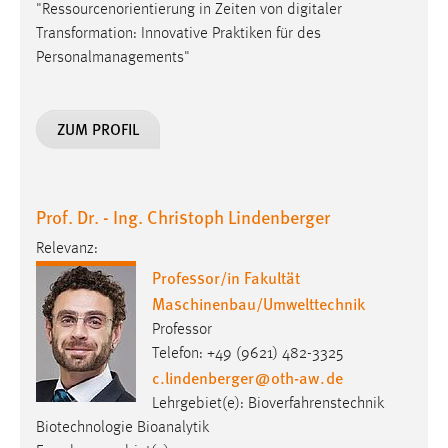
30 Tage
"Ressourcenorientierung in Zeiten von digitaler
Transformation: Innovative Praktiken für des
Personalmanagements"
Chat
Name:
ZUM PROFIL
MibewSessionID, MIBEW_UserID, mibew_locale, mibew-
chat-frame-style-5e9dbeb1811c0446
Zweck:
Wird benötigt um die Chatfunktion nutzen zu können.
Prof. Dr. - Ing. Christoph Lindenberger
Cookie Laufzeit:
Relevanz:
MibewSessionID, mibew-chat-frame-style-
Professor/in Fakultät
5e9dbeb1811c0446 = Sitzungslaufzeit, mibew_locale = 3
Maschinenbau/Umwelttechnik
Jahre, MIBEW_UserID = 1 Jahr
Professor
Telefon: +49 (9621) 482-3325
Login
c.lindenberger
@
oth-aw
.
de
Lehrgebiet(e): Bioverfahrenstechnik
Name:
fe_user, be_user, be_lastLoginProvider
Biotechnologie Bioanalytik