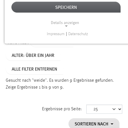
SPEICHERN
Alter
Details anzeigen
SUCHEN
Impressum
|
Datenschutz
NOTWENDIGE COOKIES
TYP: PERSONEN
Aktive Filter:
Notwendige Cookies ermöglichen grundlegende
ALTER: ÜBER EIN JAHR
Funktionen und sind für die einwandfreie Funktion der
Website erforderlich.
ALLE FILTER ENTFERNEN
Einverständnis
Gesucht nach "weide".
Es wurden 9 Ergebnisse gefunden.
Name:
Zeige Ergebnisse 1 bis 9 von 9.
cookie_consent
Zweck:
Ergebnisse pro Seite:
Dieser Cookie speichert die ausgewählten Einverständnis-
Optionen des Benutzers
SORTIEREN NACH
Cookie Laufzeit: