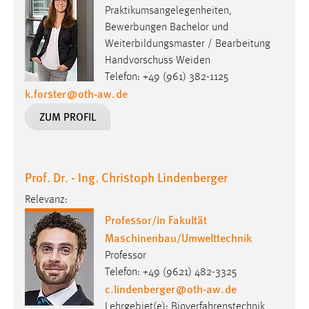
EXTERNE MEDIEN
Praktikumsangelegenheiten,
Um Inhalte von Videoplattformen und Social Media
Bewerbungen Bachelor und
Plattformen anzeigen zu können, werden von diesen
Weiterbildungsmaster / Bearbeitung
externen Medien Cookies gesetzt.
Handvorschuss Weiden
Telefon: +49 (961) 382-1125
k.forster
@
oth-aw
.
de
YouTube
ZUM PROFIL
Vimeo
Prof. Dr. - Ing. Christoph Lindenberger
Relevanz:
Professor/in Fakultät
Maschinenbau/Umwelttechnik
Professor
Telefon: +49 (9621) 482-3325
c.lindenberger
@
oth-aw
.
de
Lehrgebiet(e): Bioverfahrenstechnik