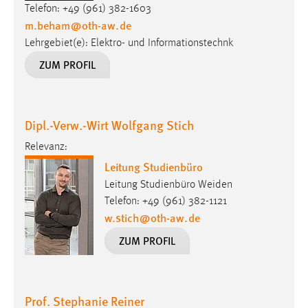
Telefon: +49 (961) 382-1603
Zweck:
m.beham
@
oth-aw
.
de
Dieser Cookie ist notwendig um sich an der Website
einloggen zu können.
Lehrgebiet(e): Elektro- und Informationstechnk
ZUM PROFIL
Cookie Laufzeit:
24 Stunden
Dipl.-Verw.-Wirt Wolfgang Stich
STATISTIK
Relevanz:
Statistik Cookies erfassen Informationen anonym.
Leitung Studienbüro
Diese Informationen helfen uns zu verstehen, wie
Leitung Studienbüro Weiden
unsere Besucher unsere Website nutzen.
Telefon: +49 (961) 382-1121
w.stich
@
oth-aw
.
de
Matomo
ZUM PROFIL
Name:
_pk_ref, _pk_cvar, _pk_id, _pk_ses
Zweck:
Prof. Stephanie Reiner
Zugriffsstatistik