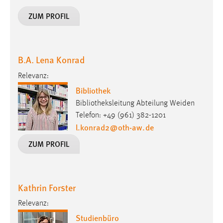
Conversion-Tracking
ZUM PROFIL
Cookie Laufzeit:
3 Monate
B.A. Lena Konrad
Facebook Pixel
Relevanz:
Name:
Bibliothek
_fbp
Bibliotheksleitung Abteilung Weiden
Telefon: +49 (961) 382-1201
Anbieter:
l.konrad2
@
oth-aw
.
de
Facebook
ZUM PROFIL
Zweck:
Conversion-Tracking
Cookie Laufzeit:
Kathrin Forster
3 Monate
Relevanz:
Studienbüro