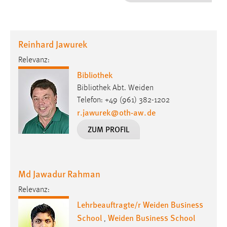
1 Jahr
Performance
Reinhard Jawurek
Name:
Relevanz:
staticfilecache
Bibliothek
Zweck:
Bibliothek Abt. Weiden
Für performante Seitenauslieferung wird in diesem Cookie
Telefon: +49 (961) 382-1202
gespeichert, ob man eingeloggt ist.
r.jawurek
@
oth-aw
.
de
ZUM PROFIL
Sprachpräferenz
Name:
site-language-preference
Md Jawadur Rahman
Zweck:
Relevanz:
Das Cookie speichert die gewählte Sprache der Website.
Lehrbeauftragte/r Weiden Business
School
Weiden Business School
Cookie Laufzeit:
,