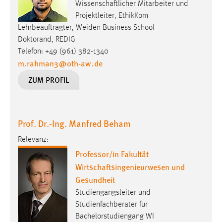
30 Tage
Wissenschaftlicher Mitarbeiter und
Projektleiter, EthikKom
Lehrbeauftragter, Weiden Business School
Chat
Doktorand, REDIG
Name:
Telefon: +49 (961) 382-1340
m.rahman3
@
oth-aw
.
de
MibewSessionID, MIBEW_UserID, mibew_locale, mibew-
chat-frame-style-5e9dbeb1811c0446
ZUM PROFIL
Zweck:
Wird benötigt um die Chatfunktion nutzen zu können.
Cookie Laufzeit:
Prof. Dr.-Ing. Manfred Beham
MibewSessionID, mibew-chat-frame-style-
Relevanz:
5e9dbeb1811c0446 = Sitzungslaufzeit, mibew_locale = 3
Professor/in Fakultät
Jahre, MIBEW_UserID = 1 Jahr
Wirtschaftsingenieurwesen und
Gesundheit
Login
Studiengangsleiter und
Name:
Studienfachberater für
fe_user, be_user, be_lastLoginProvider
Bachelorstudiengang WI