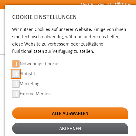
Zum Hauptinhalt springen
MyOTH
Kontakt
DE
COOKIE EINSTELLUNGEN
SUCHE
Wir nutzen Cookies auf unserer Website. Einige von ihnen
sind technisch notwendig, während andere uns helfen,
diese Website zu verbessern oder zusätzliche
JETZT BEWERBEN
Funktionalitäten zur Verfügung zu stellen.
Notwendige Cookies
SUCHE
Statistik
Marketing
FILTER
Externe Medien
Typ
ALLE AUSWÄHLEN
Erstellungsdatum
ABLEHNEN