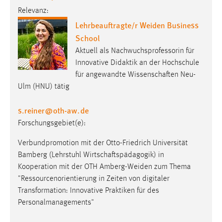
Relevanz:
Cookie Laufzeit:
Lehrbeauftragte/r Weiden Business
Max. 13 Monate
School
Aktuell als Nachwuchsprofessorin für
Innovative Didaktik an der Hochschule
MARKETING
für angewandte Wissenschaften Neu-
Marketing Cookies werden von Drittanbietern
Ulm (HNU) tätig
verwendet, um personalisierte Werbung anzuzeigen.
Sie tun dies, indem sie Besucher über Websites
s.reiner
@
oth-aw
.
de
hinweg verfolgen.
Forschungsgebiet(e):
Google Ads
Verbundpromotion mit der Otto-Friedrich Universität
Bamberg (Lehrstuhl Wirtschaftspädagogik) in
Name:
Kooperation mit der OTH Amberg-Weiden zum Thema
_gcl_au
"Ressourcenorientierung in Zeiten von digitaler
Transformation: Innovative Praktiken für des
Anbieter:
Personalmanagements"
Google Ireland Limited
Zweck: