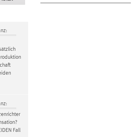
nz:
sätzlich
produktion
chaft
iden
nz:
enrichter
nsation?
IDEN
Fall