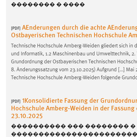
�������� � ����
Anbieter:
Google Ireland Limited
Zweck:
Conversion-Tracking
AEnderungen durch die achte AEnderun
[PDF]
Cookie Laufzeit:
3 Monate
Ostbayerischen Technischen Hochschule A
Technische Hochschule
Amberg-Weiden
gliedert sich in 
Facebook Pixel
und Informatik, 1.2 Maschinenbau und Umwelttechnik, 2.
Name:
_fbp
Grundordnung der Ostbayerischen Technischen Hochsch
8. Änderungssatzung vom 23.10.2025) Aufgrund [...] Mai 
Anbieter:
Facebook
Technische Hochschule
Amberg-Weiden
folgende Grundor
Zweck:
Conversion-Tracking
Cookie Laufzeit:
3 Monate
1Konsolidierte Fassung der Grundordnu
[PDF]
Hochschule Amberg-Weiden in der Fassung 
23.10.2025
EXTERNE MEDIEN
���������� ��� �������� � �
Um Inhalte von Videoplattformen und Social Media
�����������������������
Plattformen anzeigen zu können, werden von diesen