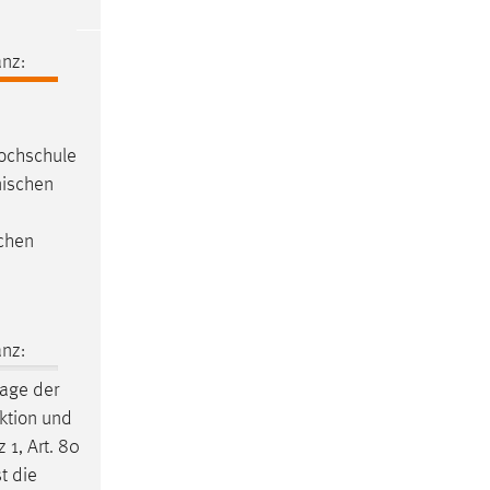
nz:
Hochschule
nischen
schen
nz:
page der
ktion und
 1, Art. 80
t die