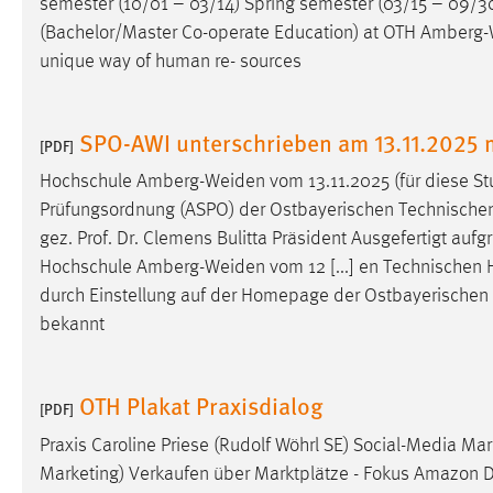
semester (10/01 – 03/14) Spring semester (03/15 – 09/
in diesem Cookie gespeichert, ob man
(Bachelor/Master Co-operate Education) at OTH
Amberg-
eingeloggt ist.
unique way of human re- sources
Sprachpräferenz
SPO-AWI unterschrieben am 13.11.2025
[PDF]
Name:
site-language-preference
Hochschule
Amberg-Weiden
vom 13.11.2025 (für diese St
Zweck:
Das Cookie speichert die gewählte
Prüfungsordnung (ASPO) der Ostbayerischen Technisch
Sprache der Website.
gez. Prof. Dr. Clemens Bulitta Präsident Ausgefertigt a
Cookie Laufzeit:
30 Tage
Hochschule
Amberg-Weiden
vom 12 [...] en Technischen
durch Einstellung auf der Homepage der Ostbayerische
Chat
bekannt
Name:
MibewSessionID, MIBEW_UserID,
mibew_locale, mibew-chat-frame-style-
OTH Plakat Praxisdialog
[PDF]
5e9dbeb1811c0446
Praxis Caroline Priese (Rudolf Wöhrl SE) Social-Media Mar
Zweck:
Wird benötigt um die Chatfunktion
Marketing) Verkaufen über Marktplätze - Fokus Amazon Da
nutzen zu können.