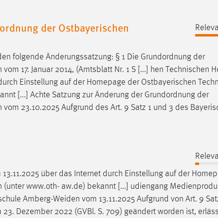
dordnung der Ostbayerischen
Releva
den
folgende Änderungssatzung: § 1 Die Grundordnung der
n
vom 17. Januar 2014, (Amtsblatt Nr. 1 S [...] hen Technischen 
durch Einstellung auf der Homepage der Ostbayerischen Tech
nnt [...] Achte Satzung zur Änderung der Grundordnung der
n
vom 23.10.2025 Aufgrund des Art. 9 Satz 1 und 3 des Bayeri
Releva
13.11.2025 über das Internet durch Einstellung auf der Home
n
(unter www.oth- aw.de) bekannt [...] udiengang Medienprodu
schule
Amberg-Weiden
vom 13.11.2025 Aufgrund von Art. 9 Satz
om 23. Dezember 2022 (GVBl. S. 709) geändert worden ist, erläss