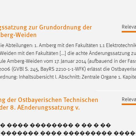
gssatzung zur Grundordnung der
Releva
mberg-Weiden
die Abteilungen: 1. Amberg mit den Fakultäten 1.1 Elektrotechn
Weiden
mit den Fakultäten [...] die achte Änderungssatzung zu
ule
Amberg-Weiden
vom 17. Januar 2014 (aufbauend in der Fas
2006 (GVBl S. 245, BayRS 2210-1-1-WFK) erlässt die Ostbayeris
dnung: Inhaltsübersicht I. Abschnitt: Zentrale Organe 1. Kapit
ng der Ostbayerischen Technischen
Releva
der 8. AEnderungssatzung v.
 ���� �������� � �� � ��
������� ���� ��������� ���