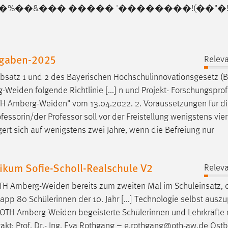
�%��&��� ����� '��������!(��"�!"
ufgaben-2025
Releva
Absatz 1 und 2 des Bayerischen Hochschulinnovationsgesetz (
g-Weiden
folgende Richtlinie [...] n und Projekt- Forschungspro
TH
Amberg-Weiden
" vom 13.04.2022. 2. Voraussetzungen für d
fessorin/der Professor soll vor der Freistellung wenigstens vier
gert sich auf wenigstens zwei Jahre, wenn die Befreiung nur
kum Sofie-Scholl-Realschule V2
Releva
OTH
Amberg-Weiden
bereits zum zweiten Mal im Schuleinsatz, 
app 80 Schülerinnen der 10. Jahr [...] Technologie selbst ausz
r OTH
Amberg-Weiden
begeisterte Schülerinnen und Lehrkräfte
takt: Prof. Dr.- Ing. Eva Rothgang – e.rothgang@oth-aw.de Ost