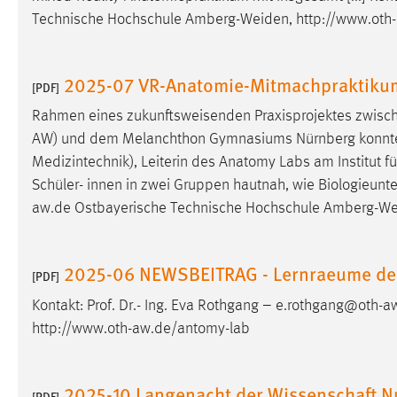
Technische Hochschule
Amberg-Weiden
, http://www.ot
2025-07 VR-Anatomie-Mitmachpraktik
[PDF]
Rahmen eines zukunftsweisenden Praxisprojektes zwisc
AW) und dem Melanchthon Gymnasiums Nürnberg konnten 6
Medizintechnik), Leiterin des Anatomy Labs am Institut 
Schüler- innen in zwei Gruppen hautnah, wie Biologieunterr
aw.de Ostbayerische Technische Hochschule
Amberg-We
2025-06 NEWSBEITRAG - Lernraeume der
[PDF]
Kontakt: Prof. Dr.- Ing. Eva Rothgang – e.rothgang@oth
http://www.oth-aw.de/antomy-lab
2025-10 Langenacht der Wissenschaft N
[PDF]