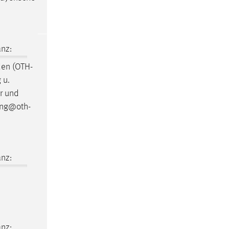
nz:
den
(OTH-
 u.
er und
gang@oth-
nz:
nz: