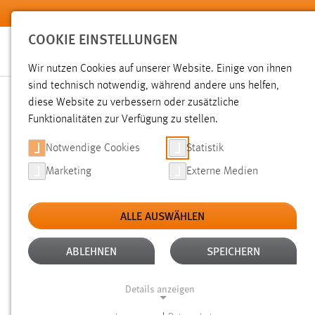
Zum Hauptinhalt springen
COOKIE EINSTELLUNGEN
Wir nutzen Cookies auf unserer Website. Einige von ihnen
sind technisch notwendig, während andere uns helfen,
diese Website zu verbessern oder zusätzliche
SUCHE
Funktionalitäten zur Verfügung zu stellen.
Notwendige Cookies
Statistik
Marketing
Externe Medien
ALLE AUSWÄHLEN
TYP: DATEIEN
ALTER: 6 MONATE BIS 1 
Aktive Filter:
ABLEHNEN
SPEICHERN
Gesucht nach "weide".
Es wurden 121 Ergebnisse gefunden
Details anzeigen