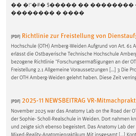
�� �!"�#� $����� �� �������� 
externen Medien Cookies gesetzt.
�������� � ����
YouTube
Richtlinie zur Freistellung von Diensta
[PDF]
Vimeo
Hochschule (OTH)
Amberg-Weiden
Aufgrund von Art. 61 
erlässt die Ostbayerische Technische Hochschule
Amber
bezogene Richtlinie "Forschungsermäßigungen an der O
Freistellung 2.1 Allgemeine Voraussetzungen [...] 3 Die Pro
der OTH
Amberg-Weiden
gelehrt haben. Diese Zeit verrin
2025-11 NEWSBEITRAG VR-Mitmachprakti
[PDF]
November 2025 war das Anatomy Lab on the Road der 
der Sophie- Scholl-Realschule in
Weiden
. Dort nahmen kn
und zeigte sich ebenso begeistert. Das Anatomy Lab de
Mixed-Reality-Anatomiepraktikum Mit insgesamt [...] Kon