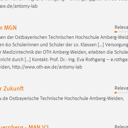
h-aw.de/antomy-lab
um MGN
Releva
hen der Ostbayerischen Technischen Hochschule
Amberg-Wei
0 Schülerinnen und Schüler der 10. Klassen [...] Versorgung
für Medizintechnik der OTH
Amberg-Weiden
, erlebten die Schül
icht durch [...] Kontakt: Prof. Dr.- Ing. Eva Rothgang – e.roth
iden
, http://www.oth-aw.de/antomy-lab
 Zukunft
Releva
-aw.de Ostbayerische Technische Hochschule
Amberg-Weiden
,
uernberg - MAN V2
Releva