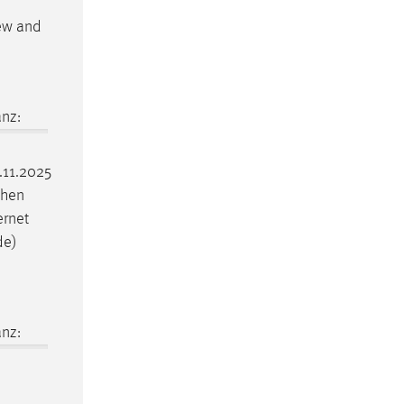
new and
nz:
3.11.2025
chen
ernet
de)
nz: