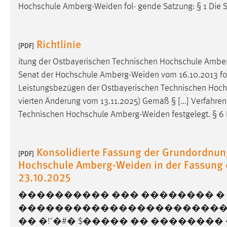
Hochschule
Amberg-Weiden
fol- gende Satzung: § 1 Die
Matomo
Richtlinie
Name:
_pk_ref, _pk_cvar, _pk_id, _pk_ses
[PDF]
Zweck:
itung der Ostbayerischen Technischen Hochschule
Amber
Zugriffsstatistik
Senat der Hochschule
Amberg-Weiden
vom 16.10.2013 fol
Cookie Laufzeit:
Max. 13 Monate
Leistungsbezügen der Ostbayerischen Technischen Hoc
vierten Änderung vom 13.11.2025) Gemäß § [...] Verfahr
Technischen Hochschule
Amberg-Weiden
festgelegt. § 6
MARKETING
Marketing Cookies werden von Drittanbietern
Konsolidierte Fassung der Grundordnun
verwendet, um personalisierte Werbung anzuzeigen.
[PDF]
Hochschule Amberg-Weiden in der Fassung 
Sie tun dies, indem sie Besucher über Websites
23.10.2025
hinweg verfolgen.
���������� ��� �������� � �
Google Ads
�����������������������
Name:
_gcl_au
�� �!"�#� $����� �� �������� 