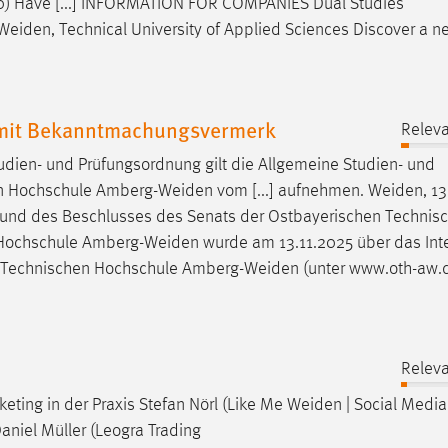
30) Have [...] INFORMATION FOR COMPANIES Dual Studies
Weiden
, Technical University of Applied Sciences Discover a 
 mit Bekanntmachungsvermerk
Releva
udien- und Prüfungsordnung gilt die Allgemeine Studien- und
en Hochschule
Amberg-Weiden
vom [...] aufnehmen.
Weiden
, 1
ufgrund des Beschlusses des Senats der Ostbayerischen Technis
 Hochschule
Amberg-Weiden
wurde am 13.11.2025 über das Int
n Technischen Hochschule
Amberg-Weiden
(unter www.oth-aw.
Releva
keting in der Praxis Stefan Nörl (Like Me
Weiden
| Social Media
niel Müller (Leogra Trading