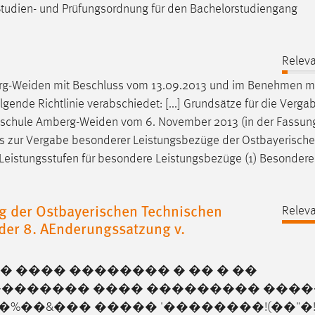
 Studien- und Prüfungsordnung für den Bachelorstudiengang
Releva
g-Weiden
mit Beschluss vom 13.09.2013 und im Benehmen m
gende Richtlinie verabschiedet: [...] Grundsätze für die Verga
hschule
Amberg-Weiden
vom 6. November 2013 (in der Fassun
ens zur Vergabe besonderer Leistungsbezüge der Ostbayerisch
 Leistungsstufen für besondere Leistungsbezüge (1) Besondere
g der Ostbayerischen Technischen
Releva
der 8. AEnderungssatzung v.
 ���� �������� � �� � ��
������� ���� ��������� ���
�%��&��� ����� '��������!(��"�!"