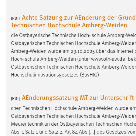
Cookie Laufzeit:
MibewSessionID, mibew-chat-frame-
style-5e9dbeb1811c0446 =
Achte Satzung zur AEnderung der Grun
[PDF]
Sitzungslaufzeit, mibew_locale = 3
Technischen Hochschule Amberg-Weiden
Jahre, MIBEW_UserID = 1 Jahr
die Ostbayerische Technische Hoch- schule
Amberg-Wei
Ostbayerischen Technischen Hochschule
Amberg-Weide
Login
Amberg-Weiden
wurde am 23.10.2025 über das Internet 
Name:
fe_user, be_user, be_lastLoginProvider
Hoch- schule
Amberg-Weiden
(unter www.oth-aw.de) beka
Ostbayerischen Technischen Hochschule
Amberg-Weide
Zweck:
Dieser Cookie ist notwendig um sich an
der Website einloggen zu können.
Hochschulinnovationsgesetzes (BayHIG)
Cookie Laufzeit:
24 Stunden
AEnderungssatzung MT zur Unterschrift
[PDF]
chen Technischen Hochschule
Amberg-Weiden
wurde am 
STATISTIK
Ostbayerischen Technischen Hochschule
Amberg-Weide
Statistik Cookies erfassen Informationen anonym.
Medientechnik an der Ostbayerischen Technischen Hoch
Diese Informationen helfen uns zu verstehen, wie
Abs. 1 Satz 1 und Satz 2, Art 84 Abs [...] des Gesetzes v
unsere Besucher unsere Website nutzen.