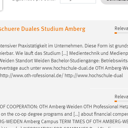
chuere Duales Studium Amberg
Releva
ntensiver Praxistätigkeit im Unternehmen. Diese Form ist grund
erbar. Wie läuft das Studium [...] Medientechnik und Medien
Weiden
Standort
Weiden
Bachelor-Studiengänge: Betriebswirts
terverträge auch unter www.hochschule-dual.de OTH
Amberg-We
http://www.oth-rofessional.de/ http://www.hochschule-dual
Releva
 OF COOPERATION: OTH
Amberg-Weiden
OTH Professional Hetz
on the co-op degree programs and [...] about financial compe
RG-WEIDEN
Amberg Campus TERM TIMES OF OTH
AMBERG-WE