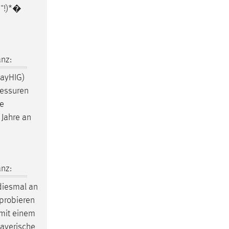
!)*�
nz:
BayHIG)
fessuren
ie
 Jahre an
nz:
diesmal an
uprobieren
 mit einem
bayerische