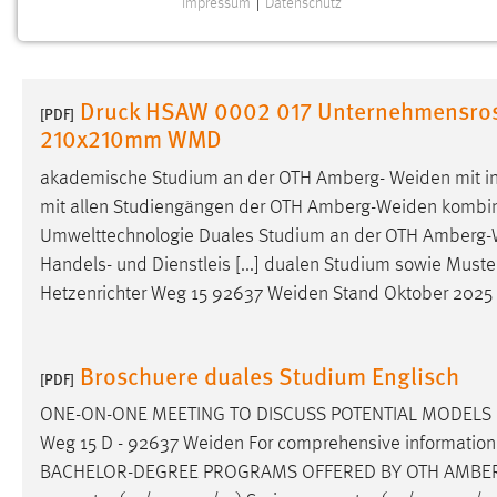
Impressum
|
Datenschutz
NOTWENDIGE COOKIES
Notwendige Cookies ermöglichen grundlegende
Funktionen und sind für die einwandfreie Funktion der
Druck HSAW 0002 017 Unternehmensros
Website erforderlich.
[PDF]
210x210mm WMD
Einverständnis
akademische Studium an der OTH Amberg-
Weiden
mit i
mit allen Studiengängen der OTH
Amberg-Weiden
kombini
Name:
cookie_consent
Umwelttechnologie Duales Studium an der OTH
Amberg-
Zweck:
Dieser Cookie speichert die
Handels- und Dienstleis [...] dualen Studium sowie Mus
ausgewählten Einverständnis-Optionen
Hetzenrichter Weg 15 92637
Weiden
Stand Oktober 2025 
des Benutzers
Cookie Laufzeit:
1 Jahr
Broschuere duales Studium Englisch
[PDF]
Performance
ONE-ON-ONE MEETING TO DISCUSS POTENTIAL MODELS
Weg 15 D - 92637
Weiden
For comprehensive information 
Name:
staticfilecache
BACHELOR-DEGREE PROGRAMS OFFERED BY OTH
AMBE
Zweck:
Für performante Seitenauslieferung wird