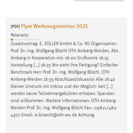
1 Jahr
Performance
Flyer Werkzeugseminar 2025
[PDF]
Name:
Relevanz:
staticfilecache
Zusatzvortrag: E. ZOLLER GmbH & Co. KG Organisation:
Prof. Dr.-Ing. Wolfgang Blöchl OTH
Amberg-Weiden
, Abt.
Zweck:
Amberg In Kooperation mit: 16:00 Grußworte 16:15
Für performante Seitenauslieferung wird in diesem Cookie
gespeichert, ob man eingeloggt ist.
Vorstellung [...] 18:25 Wo steht Ihre Fertigung? Einfacher
Benchmark Herr Prof. Dr.-Ing. Wolfgang Blöchl, OTH
Amberg-Weiden
18:35 Abschlussdiskussion Alle 18:40
Sprachpräferenz
Kleiner Umtrunk mit Imbiss und der Möglich- keit [...]
Name:
werden keine Teilnehmergebühren erhoben. Spenden
site-language-preference
sind willkommen. Weitere Informationen: OTH
Amberg-
Weiden
Prof. Dr.-Ing. Wolfgang Blöchl Fax.: 09621/482-
Zweck:
4307 Email: w.bloechl@oth-aw.de Achtung:
Das Cookie speichert die gewählte Sprache der Website.
Cookie Laufzeit: