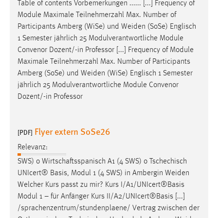
Table of contents Vorbemerkungen ...... [...] Frequency of
Conversion-Tracking
Module Maximale Teilnehmerzahl Max. Number of
Participants Amberg (WiSe) und
Weiden
(SoSe) Englisch
Cookie Laufzeit:
1 Semester jährlich 25 Modulverantwortliche Module
3 Monate
Convenor Dozent/-in Professor [...] Frequency of Module
Maximale Teilnehmerzahl Max. Number of Participants
Facebook Pixel
Amberg (SoSe) und
Weiden
(WiSe) Englisch 1 Semester
jährlich 25 Modulverantwortliche Module Convenor
Name:
Dozent/-in Professor
_fbp
Anbieter:
Facebook
Flyer extern SoSe26
[PDF]
Zweck:
Relevanz:
Conversion-Tracking
SWS) o Wirtschaftsspanisch A1 (4 SWS) o Tschechisch
Cookie Laufzeit:
UNIcert® Basis, Modul 1 (4 SWS) in Ambergin
Weiden
3 Monate
Welcher Kurs passt zu mir? Kurs I/A1/UNIcert®Basis
Modul 1 – für Anfänger Kurs II/A2/UNIcert®Basis [...]
/sprachenzentrum/stundenplaene/ Vertrag zwischen der