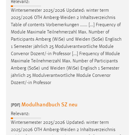
Relevanz:
Cookie Laufzeit:
Wintersemester 2025/2026 Updated: winter term
Max. 13 Monate
2025/2026 OTH
Amberg-Weiden
2 Inhaltsverzeichnis
Table of contents Vorbemerkungen ...... [...] Frequency of
Module Maximale Teilnehmerzahl Max. Number of
Participants Amberg (WiSe) und
Weiden
(SoSe) Englisch
MARKETING
1 Semester jährlich 25 Modulverantwortliche Module
Marketing Cookies werden von Drittanbietern
Convenor Dozent/-in Professor [...] Frequency of Module
verwendet, um personalisierte Werbung anzuzeigen.
Maximale Teilnehmerzahl Max. Number of Participants
Sie tun dies, indem sie Besucher über Websites
Amberg (SoSe) und
Weiden
(WiSe) Englisch 1 Semester
hinweg verfolgen.
jährlich 25 Modulverantwortliche Module Convenor
Dozent/-in Professor
Google Ads
Name:
Modulhandbuch SZ neu
[PDF]
_gcl_au
Relevanz:
Anbieter:
Wintersemester 2025/2026 Updated: winter term
Google Ireland Limited
2025/2026 OTH
Amberg-Weiden
2 Inhaltsverzeichnis
Zweck: