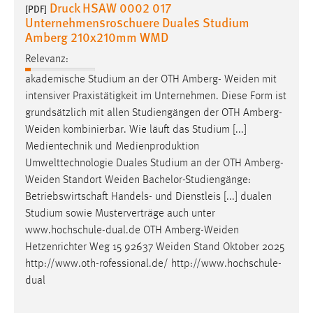
Druck HSAW 0002 017
30 Tage
[PDF]
Unternehmensroschuere Duales Studium
Amberg 210x210mm WMD
Chat
Relevanz:
Name:
akademische Studium an der OTH Amberg-
Weiden
mit
MibewSessionID, MIBEW_UserID, mibew_locale, mibew-
intensiver Praxistätigkeit im Unternehmen. Diese Form ist
chat-frame-style-5e9dbeb1811c0446
grundsätzlich mit allen Studiengängen der OTH
Amberg-
Zweck:
Weiden
kombinierbar. Wie läuft das Studium [...]
Wird benötigt um die Chatfunktion nutzen zu können.
Medientechnik und Medienproduktion
Umwelttechnologie Duales Studium an der OTH
Amberg-
Cookie Laufzeit:
Weiden
Standort
Weiden
Bachelor-Studiengänge:
MibewSessionID, mibew-chat-frame-style-
Betriebswirtschaft Handels- und Dienstleis [...] dualen
5e9dbeb1811c0446 = Sitzungslaufzeit, mibew_locale = 3
Studium sowie Musterverträge auch unter
Jahre, MIBEW_UserID = 1 Jahr
www.hochschule-dual.de OTH
Amberg-Weiden
Hetzenrichter Weg 15 92637
Weiden
Stand Oktober 2025
Login
http://www.oth-rofessional.de/ http://www.hochschule-
dual
Name:
fe_user, be_user, be_lastLoginProvider