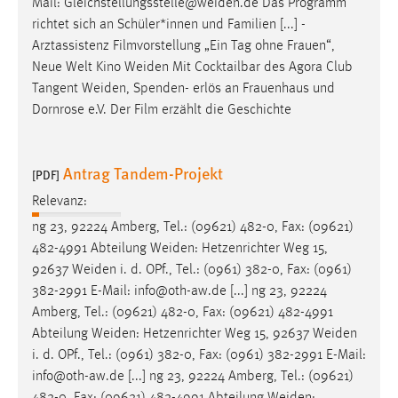
Mail:
Gleichstellungsstelle@weiden.de
Das Programm
richtet sich an Schüler*innen und Familien [...] -
Arztassistenz Filmvorstellung „Ein Tag ohne Frauen“,
Neue Welt Kino
Weiden
Mit Cocktailbar des Agora Club
Tangent
Weiden
, Spenden- erlös an Frauenhaus und
Dornrose e.V. Der Film erzählt die Geschichte
Antrag Tandem-Projekt
[PDF]
Relevanz:
ng 23, 92224 Amberg, Tel.: (09621) 482-0, Fax: (09621)
482-4991 Abteilung
Weiden
: Hetzenrichter Weg 15,
92637
Weiden
i. d. OPf., Tel.: (0961) 382-0, Fax: (0961)
382-2991 E-Mail: info@oth-aw.de [...] ng 23, 92224
Amberg, Tel.: (09621) 482-0, Fax: (09621) 482-4991
Abteilung
Weiden
: Hetzenrichter Weg 15, 92637
Weiden
i. d. OPf., Tel.: (0961) 382-0, Fax: (0961) 382-2991 E-Mail:
info@oth-aw.de [...] ng 23, 92224 Amberg, Tel.: (09621)