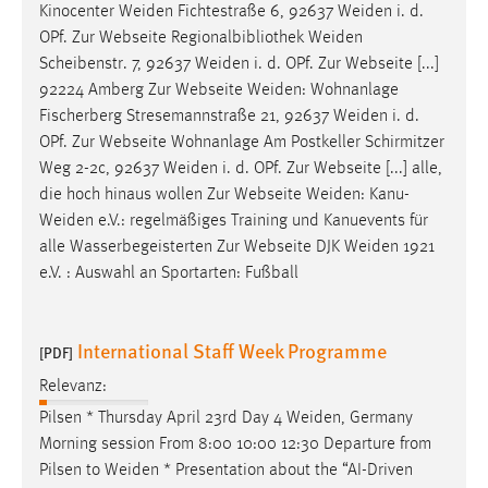
Kinocenter
Weiden
Fichtestraße 6, 92637
Weiden
i. d.
OPf. Zur Webseite Regionalbibliothek
Weiden
Scheibenstr. 7, 92637
Weiden
i. d. OPf. Zur Webseite [...]
92224 Amberg Zur Webseite
Weiden
: Wohnanlage
Fischerberg Stresemannstraße 21, 92637
Weiden
i. d.
OPf. Zur Webseite Wohnanlage Am Postkeller Schirmitzer
Weg 2-2c, 92637
Weiden
i. d. OPf. Zur Webseite [...] alle,
die hoch hinaus wollen Zur Webseite
Weiden
:
Kanu-
Weiden
e.V.: regelmäßiges Training und Kanuevents für
alle Wasserbegeisterten Zur Webseite DJK
Weiden
1921
e.V. : Auswahl an Sportarten: Fußball
International Staff Week Programme
[PDF]
Relevanz:
Pilsen * Thursday April 23rd Day 4
Weiden
, Germany
Morning session From 8:00 10:00 12:30 Departure from
Pilsen to
Weiden
* Presentation about the “AI-Driven