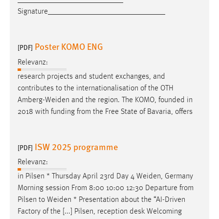
___________________________
Signature______________________________
Poster KOMO ENG
[PDF]
Relevanz:
research projects and student exchanges, and
contributes to the internationalisation of the OTH
Amberg-Weiden
and the region. The KOMO, founded in
2018 with funding from the Free State of Bavaria, offers
ISW 2025 programme
[PDF]
Relevanz:
in Pilsen * Thursday April 23rd Day 4
Weiden
, Germany
Morning session From 8:00 10:00 12:30 Departure from
Pilsen to
Weiden
* Presentation about the “AI-Driven
Factory of the [...] Pilsen, reception desk Welcoming