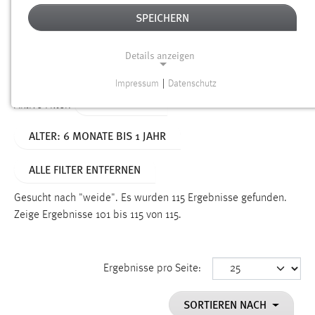
SPEICHERN
Alter
Details anzeigen
SUCHEN
Impressum
|
Datenschutz
NOTWENDIGE COOKIES
TYP: DATEIEN
Aktive Filter:
Notwendige Cookies ermöglichen grundlegende
ALTER: 6 MONATE BIS 1 JAHR
Funktionen und sind für die einwandfreie Funktion der
Website erforderlich.
ALLE FILTER ENTFERNEN
Einverständnis
Gesucht nach "weide".
Es wurden 115 Ergebnisse gefunden.
Name:
Zeige Ergebnisse 101 bis 115 von 115.
cookie_consent
Zweck:
Ergebnisse pro Seite:
Dieser Cookie speichert die ausgewählten Einverständnis-
Optionen des Benutzers
SORTIEREN NACH
Cookie Laufzeit: