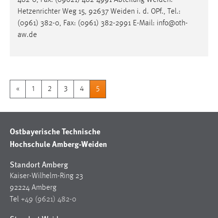
482-0, Fax: (09621) 482-4991 Abteilung
Weiden
:
Hetzenrichter Weg 15, 92637
Weiden
i. d. OPf., Tel.:
(0961) 382-0, Fax: (0961) 382-2991 E-Mail: info@oth-
aw.de
«
1
2
3
4
5
Ostbayerische Technische
Hochschule Amberg-Weiden
Standort Amberg
Kaiser-Wilhelm-Ring 23
92224 Amberg
Tel
+49 (9621) 482-0