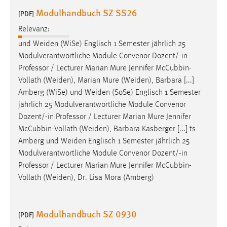
Zweck:
Modulhandbuch SZ SS26
[PDF]
Dieser Cookie ist notwendig um sich an der Website
Relevanz:
einloggen zu können.
und
Weiden
(WiSe) Englisch 1 Semester jährlich 25
Cookie Laufzeit:
Modulverantwortliche Module Convenor Dozent/-in
24 Stunden
Professor / Lecturer Marian Mure Jennifer McCubbin-
Vollath (
Weiden
), Marian Mure (
Weiden
), Barbara [...]
Amberg (WiSe) und
Weiden
(SoSe) Englisch 1 Semester
STATISTIK
jährlich 25 Modulverantwortliche Module Convenor
Statistik Cookies erfassen Informationen anonym.
Dozent/-in Professor / Lecturer Marian Mure Jennifer
Diese Informationen helfen uns zu verstehen, wie
McCubbin-Vollath (
Weiden
), Barbara Kasberger [...] ts
unsere Besucher unsere Website nutzen.
Amberg und
Weiden
Englisch 1 Semester jährlich 25
Modulverantwortliche Module Convenor Dozent/-in
Matomo
Professor / Lecturer Marian Mure Jennifer McCubbin-
Vollath (
Weiden
), Dr. Lisa Mora (Amberg)
Name:
_pk_ref, _pk_cvar, _pk_id, _pk_ses
Modulhandbuch SZ 0930
[PDF]
Zweck:
Zugriffsstatistik