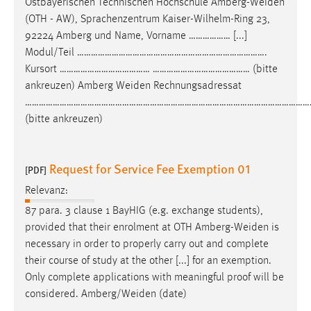
Ostbayerischen Technischen Hochschule
Amberg-Weiden
EXTERNE MEDIEN
(OTH - AW), Sprachenzentrum Kaiser-Wilhelm-Ring 23,
Um Inhalte von Videoplattformen und Social Media
92224 Amberg und Name, Vorname ……………… [...]
Plattformen anzeigen zu können, werden von diesen
Modul/Teil ……………………………………………………………………….
externen Medien Cookies gesetzt.
Kursort ………………………………… …………………………………… (bitte
ankreuzen) Amberg
Weiden
Rechnungsadressat
YouTube
………………………………………………………………………………………………………………
(bitte ankreuzen)
Vimeo
Request for Service Fee Exemption 01
[PDF]
Relevanz:
87 para. 3 clause 1 BayHIG (e.g. exchange students),
provided that their enrolment at OTH
Amberg-Weiden
is
necessary in order to properly carry out and complete
their course of study at the other [...] for an exemption.
Only complete applications with meaningful proof will be
considered.
Amberg/Weiden
(date)