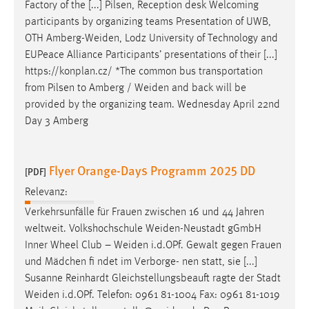
Factory of the [...] Pilsen, Reception desk Welcoming
participants by organizing teams Presentation of UWB,
OTH
Amberg-Weiden
, Lodz University of Technology and
EUPeace Alliance Participants’ presentations of their [...]
https://konplan.cz/ *The common bus transportation
from Pilsen to Amberg /
Weiden
and back will be
provided by the organizing team. Wednesday April 22nd
Day 3 Amberg
Flyer Orange-Days Programm 2025 DD
[PDF]
Relevanz:
Verkehrsunfälle für Frauen zwischen 16 und 44 Jahren
weltweit. Volkshochschule
Weiden-Neustadt
gGmbH
Inner Wheel Club –
Weiden
i.d.OPf. Gewalt gegen Frauen
und Mädchen fi ndet im Verborge- nen statt, sie [...]
Susanne Reinhardt Gleichstellungsbeauft ragte der Stadt
Weiden
i.d.OPf. Telefon: 0961 81-1004 Fax: 0961 81-1019