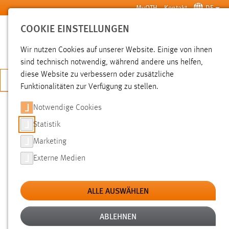
Zum Hauptinhalt springen
MyOTH
Kontakt
DE
COOKIE EINSTELLUNGEN
SUCHE
Wir nutzen Cookies auf unserer Website. Einige von ihnen
sind technisch notwendig, während andere uns helfen,
diese Website zu verbessern oder zusätzliche
JETZT BEWERBEN
Funktionalitäten zur Verfügung zu stellen.
Notwendige Cookies
SUCHE
Statistik
Marketing
FILTER
Externe Medien
Typ
ALLE AUSWÄHLEN
Erstellungsdatum
ABLEHNEN