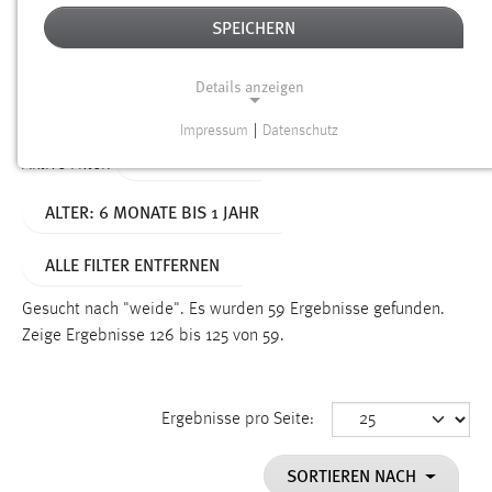
SPEICHERN
Alter
Details anzeigen
SUCHEN
Impressum
|
Datenschutz
NOTWENDIGE COOKIES
TYP: DATEIEN
Aktive Filter:
Notwendige Cookies ermöglichen grundlegende
ALTER: 6 MONATE BIS 1 JAHR
Funktionen und sind für die einwandfreie Funktion der
Website erforderlich.
ALLE FILTER ENTFERNEN
Einverständnis
Gesucht nach "weide".
Es wurden 59 Ergebnisse gefunden.
Name:
Zeige Ergebnisse 126 bis 125 von 59.
cookie_consent
Zweck:
Ergebnisse pro Seite:
Dieser Cookie speichert die ausgewählten Einverständnis-
Optionen des Benutzers
SORTIEREN NACH
Cookie Laufzeit: