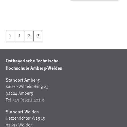
1 Jahr
Performance
Name:
«
1
2
3
staticfilecache
Zweck:
Für performante Seitenauslieferung wird in diesem Cookie
Ostbayerische Technische
gespeichert, ob man eingeloggt ist.
Hochschule Amberg-Weiden
Sprachpräferenz
Standort Amberg
Kaiser-Wilhelm-Ring 23
Name:
92224 Amberg
site-language-preference
Tel
+49 (9621) 482-0
Zweck:
Standort Weiden
Das Cookie speichert die gewählte Sprache der Website.
Hetzenrichter Weg 15
Cookie Laufzeit:
92637 Weiden