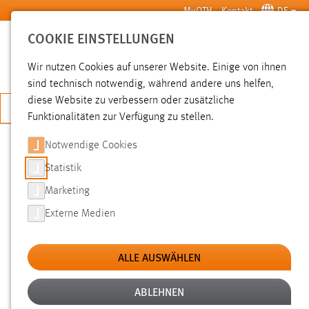
Zum Hauptinhalt springen
MyOTH
Kontakt
DE
COOKIE EINSTELLUNGEN
SUCHE
Wir nutzen Cookies auf unserer Website. Einige von ihnen
sind technisch notwendig, während andere uns helfen,
diese Website zu verbessern oder zusätzliche
JETZT BEWERBEN
Funktionalitäten zur Verfügung zu stellen.
Notwendige Cookies
SUCHE
Statistik
Marketing
FILTER
Externe Medien
Typ
ALLE AUSWÄHLEN
Erstellungsdatum
ABLEHNEN