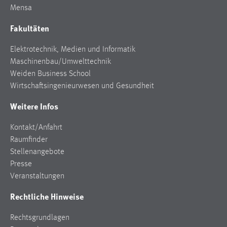
Mensa
Zweck:
Dieser Cookie ist notwendig um sich an der Website
Fakultäten
einloggen zu können.
Cookie Laufzeit:
Elektrotechnik, Medien und Informatik
24 Stunden
Maschinenbau/Umwelttechnik
Weiden Business School
Wirtschaftsingenieurwesen und Gesundheit
STATISTIK
Weitere Infos
Statistik Cookies erfassen Informationen anonym.
Kontakt/Anfahrt
Diese Informationen helfen uns zu verstehen, wie
Raumfinder
unsere Besucher unsere Website nutzen.
Stellenangebote
Matomo
Presse
Veranstaltungen
Name:
Rechtliche Hinweise
_pk_ref, _pk_cvar, _pk_id, _pk_ses
Zweck:
Rechtsgrundlagen
Zugriffsstatistik