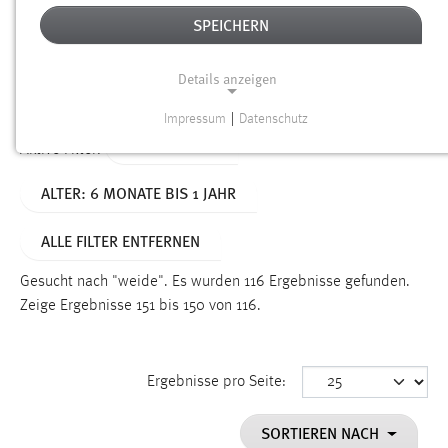
SPEICHERN
Alter
Details anzeigen
SUCHEN
Impressum
|
Datenschutz
NOTWENDIGE COOKIES
TYP: DATEIEN
Aktive Filter:
Notwendige Cookies ermöglichen grundlegende
ALTER: 6 MONATE BIS 1 JAHR
Funktionen und sind für die einwandfreie Funktion der
Website erforderlich.
ALLE FILTER ENTFERNEN
Einverständnis
Gesucht nach "weide".
Es wurden 116 Ergebnisse gefunden.
Name:
Zeige Ergebnisse 151 bis 150 von 116.
cookie_consent
Zweck:
Ergebnisse pro Seite:
Dieser Cookie speichert die ausgewählten Einverständnis-
Optionen des Benutzers
SORTIEREN NACH
Cookie Laufzeit: