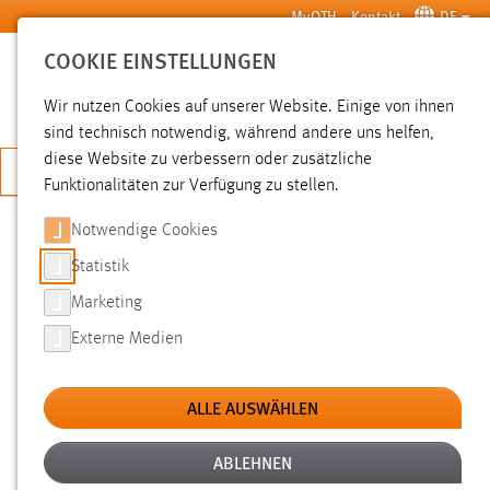
Zum Hauptinhalt springen
MyOTH
Kontakt
DE
COOKIE EINSTELLUNGEN
SUCHE
Wir nutzen Cookies auf unserer Website. Einige von ihnen
sind technisch notwendig, während andere uns helfen,
diese Website zu verbessern oder zusätzliche
JETZT BEWERBEN
Funktionalitäten zur Verfügung zu stellen.
Notwendige Cookies
SUCHE
Statistik
Marketing
FILTER
Externe Medien
Typ
ALLE AUSWÄHLEN
Erstellungsdatum
ABLEHNEN