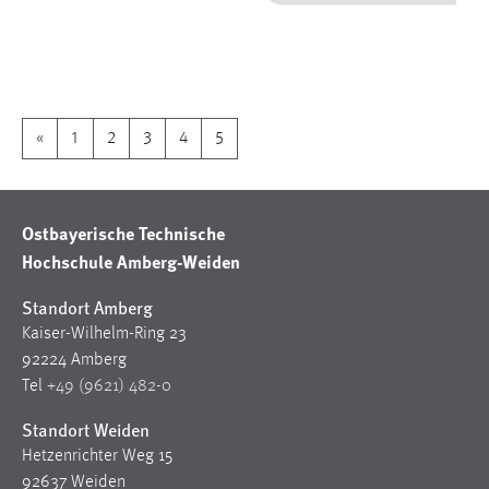
1 Jahr
Performance
Name:
«
1
2
3
4
5
staticfilecache
Zweck:
Für performante Seitenauslieferung wird in diesem Cookie
Ostbayerische Technische
gespeichert, ob man eingeloggt ist.
Hochschule Amberg-Weiden
Sprachpräferenz
Standort Amberg
Kaiser-Wilhelm-Ring 23
Name:
92224 Amberg
site-language-preference
Tel
+49 (9621) 482-0
Zweck:
Standort Weiden
Das Cookie speichert die gewählte Sprache der Website.
Hetzenrichter Weg 15
Cookie Laufzeit:
92637 Weiden