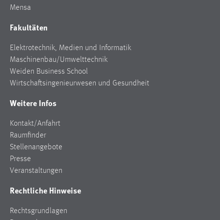
Mensa
Zweck:
Dieser Cookie ist notwendig um sich an der Website
Fakultäten
einloggen zu können.
Cookie Laufzeit:
Elektrotechnik, Medien und Informatik
24 Stunden
Maschinenbau/Umwelttechnik
Weiden Business School
Wirtschaftsingenieurwesen und Gesundheit
STATISTIK
Weitere Infos
Statistik Cookies erfassen Informationen anonym.
Kontakt/Anfahrt
Diese Informationen helfen uns zu verstehen, wie
Raumfinder
unsere Besucher unsere Website nutzen.
Stellenangebote
Matomo
Presse
Veranstaltungen
Name:
Rechtliche Hinweise
_pk_ref, _pk_cvar, _pk_id, _pk_ses
Zweck:
Rechtsgrundlagen
Zugriffsstatistik