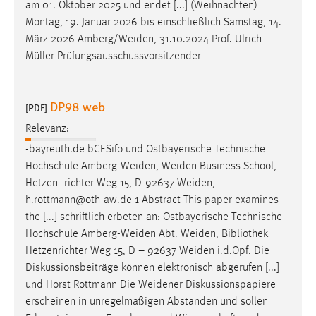
am 01. Oktober 2025 und endet [...] (Weihnachten)
Montag, 19. Januar 2026 bis einschließlich Samstag, 14.
März 2026
Amberg/Weiden
, 31.10.2024 Prof. Ulrich
Müller Prüfungsausschussvorsitzender
DP98 web
[PDF]
Relevanz:
-bayreuth.de bCESifo und Ostbayerische Technische
Hochschule
Amberg-Weiden
,
Weiden
Business School,
Hetzen- richter Weg 15, D-92637
Weiden
,
h.rottmann@oth-aw.de 1 Abstract This paper examines
the [...] schriftlich erbeten an: Ostbayerische Technische
Hochschule
Amberg-Weiden
Abt.
Weiden
, Bibliothek
Hetzenrichter Weg 15, D – 92637
Weiden
i.d.Opf. Die
Diskussionsbeiträge können elektronisch abgerufen [...]
und Horst Rottmann Die
Weidener
Diskussionspapiere
erscheinen in unregelmäßigen Abständen und sollen