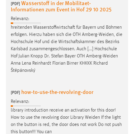
Wasserstoff in der Mobilitaet-
[PDF]
Conversion-Tracking
Informationen zum Event in Hof 29 10 2025
Cookie Laufzeit:
Relevanz:
3 Monate
hreitenden Wasserstoffwirtschaft für Bayern und Böhmen
erfolgen. Hierzu haben sich die OTH
Amberg-Weiden
, die
Facebook Pixel
Hochschule Hof und die Wirtschaftskammer des Bezirks
Karlsbad zusammengeschlossen. Auch [...] Hochschule
Name:
Hof Julian Knopp Dr. Stefan Bayer OTH
Amberg-Weiden
_fbp
Anna Lena Reinhardt Florian Birner KHKKK Richard
Anbieter:
Štěpánovský
Facebook
Zweck:
how-to-use-the-revolving-door
[PDF]
Conversion-Tracking
Relevanz:
Cookie Laufzeit:
library introduction receive an activation for this door!
3 Monate
How to use the revolving door Library
Weiden
If the light
on the button is red, the door does not work Do not push
this button!!! You can