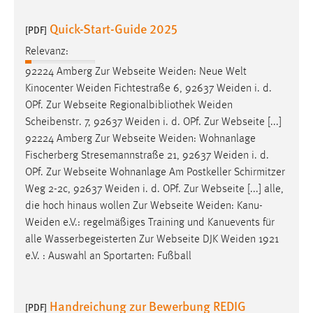
Quick-Start-Guide 2025
[PDF]
Relevanz:
92224 Amberg Zur Webseite
Weiden
: Neue Welt
Kinocenter
Weiden
Fichtestraße 6, 92637
Weiden
i. d.
OPf. Zur Webseite Regionalbibliothek
Weiden
Scheibenstr. 7, 92637
Weiden
i. d. OPf. Zur Webseite [...]
92224 Amberg Zur Webseite
Weiden
: Wohnanlage
Fischerberg Stresemannstraße 21, 92637
Weiden
i. d.
OPf. Zur Webseite Wohnanlage Am Postkeller Schirmitzer
Weg 2-2c, 92637
Weiden
i. d. OPf. Zur Webseite [...] alle,
die hoch hinaus wollen Zur Webseite
Weiden
:
Kanu-
Weiden
e.V.: regelmäßiges Training und Kanuevents für
alle Wasserbegeisterten Zur Webseite DJK
Weiden
1921
e.V. : Auswahl an Sportarten: Fußball
Handreichung zur Bewerbung REDIG
[PDF]