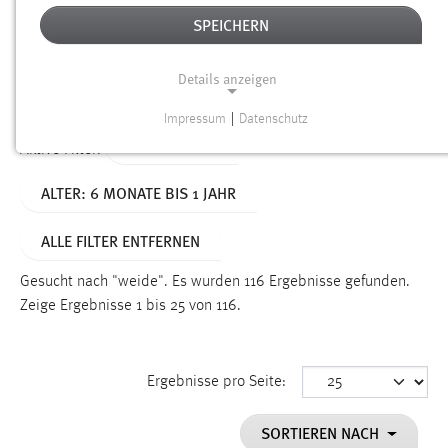
SPEICHERN
Alter
Details anzeigen
SUCHEN
Impressum
|
Datenschutz
NOTWENDIGE COOKIES
TYP: DATEIEN
Aktive Filter:
Notwendige Cookies ermöglichen grundlegende
ALTER: 6 MONATE BIS 1 JAHR
Funktionen und sind für die einwandfreie Funktion der
Website erforderlich.
ALLE FILTER ENTFERNEN
Einverständnis
Gesucht nach "weide".
Es wurden 116 Ergebnisse gefunden.
Name:
Zeige Ergebnisse 1 bis 25 von 116.
cookie_consent
Zweck:
Ergebnisse pro Seite:
Dieser Cookie speichert die ausgewählten Einverständnis-
Optionen des Benutzers
SORTIEREN NACH
Cookie Laufzeit: