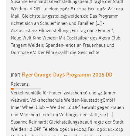
Susanne Reinhardt Gleichstellungsbeauft ragte der Stadt
Weiden
i.d.OPf. Telefon: 0961 81-1004 Fax: 0961 81-1019
Mail:
Gleichstellungsstelle@weiden.de
Das Programm
richtet sich an Schüler*innen und Familien [...] -
Arztassistenz Filmvorstellung „Ein Tag ohne Frauen“,
Neue Welt Kino
Weiden
Mit Cocktailbar des Agora Club
Tangent
Weiden
, Spenden- erlös an Frauenhaus und
Dornrose e.V. Der Film erzählt die Geschichte
Flyer Orange-Days Programm 2025 DD
[PDF]
Relevanz:
Verkehrsunfälle für Frauen zwischen 16 und 44 Jahren
weltweit. Volkshochschule
Weiden-Neustadt
gGmbH
Inner Wheel Club –
Weiden
i.d.OPf. Gewalt gegen Frauen
und Mädchen fi ndet im Verborge- nen statt, sie [...]
Susanne Reinhardt Gleichstellungsbeauft ragte der Stadt
Weiden
i.d.OPf. Telefon: 0961 81-1004 Fax: 0961 81-1019