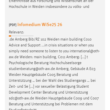
Erkenntnisse aus Forschung und Wissenschaft an der
Hochschule in
Weiden
insbesondere zu volks- und
Infomedium WiSe25 26
[PDF]
Relevanz:
.de Amberg Bib/RZ 102
Weiden
main building C010
Advice and Support ...in crisis situations or when you
simply need someone to listen to you international@oth-
aw.de
Weiden
: main building, C011 Amberg: [...] t
Psychologische Beratung Hochschulseelsorge
studienberatung@oth-aw.de Amberg, Gebäude A E03
Weiden
Hauptgebäude C005 Beratung und
Unterstützung … bei der Wahl des Studiengangs … bei
Zeit- und Se [...] vor sexueller Belästigung Student
Development Center Beratung und Unterstützung
sdc@oth-aw.de
Weiden
Hauptgebäude C009 und C007
Beratung und Unterstützung bei Problemen mit dem