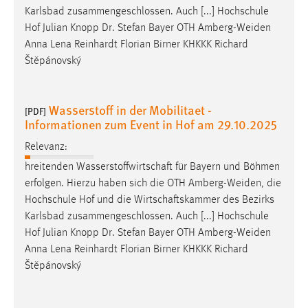
Karlsbad zusammengeschlossen. Auch [...] Hochschule
Cookie Laufzeit:
Hof Julian Knopp Dr. Stefan Bayer OTH
Amberg-Weiden
Max. 13 Monate
Anna Lena Reinhardt Florian Birner KHKKK Richard
Štěpánovský
MARKETING
Wasserstoff in der Mobilitaet -
[PDF]
Marketing Cookies werden von Drittanbietern
Informationen zum Event in Hof am 29.10.2025
verwendet, um personalisierte Werbung anzuzeigen.
Relevanz:
Sie tun dies, indem sie Besucher über Websites
hinweg verfolgen.
hreitenden Wasserstoffwirtschaft für Bayern und Böhmen
erfolgen. Hierzu haben sich die OTH
Amberg-Weiden
, die
Google Ads
Hochschule Hof und die Wirtschaftskammer des Bezirks
Karlsbad zusammengeschlossen. Auch [...] Hochschule
Name:
Hof Julian Knopp Dr. Stefan Bayer OTH
Amberg-Weiden
_gcl_au
Anna Lena Reinhardt Florian Birner KHKKK Richard
Štěpánovský
Anbieter:
Google Ireland Limited
Zweck: