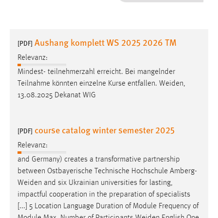
1 Jahr
Performance
Aushang komplett WS 2025 2026 TM
[PDF]
Name:
Relevanz:
staticfilecache
Mindest- teilnehmerzahl erreicht. Bei mangelnder
Teilnahme könnten einzelne Kurse entfallen.
Weiden
,
Zweck:
13.08.2025 Dekanat WIG
Für performante Seitenauslieferung wird in diesem Cookie
gespeichert, ob man eingeloggt ist.
course catalog winter semester 2025
[PDF]
Sprachpräferenz
Relevanz:
Name:
and Germany) creates a transformative partnership
site-language-preference
between Ostbayerische Technische Hochschule
Amberg-
Zweck:
Weiden
and six Ukrainian universities for lasting,
Das Cookie speichert die gewählte Sprache der Website.
impactful cooperation in the preparation of specialists
[...] 5 Location Language Duration of Module Frequency of
Cookie Laufzeit: