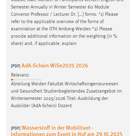
Module Max. Number of Participants
Weiden
English One
30 Tage
Semester Annually in Winter Semester 60 Module
Convenor Professor / Lecturer Dr. [...] forms. *1) Please
Chat
refer to the applicable overview of the forms of
examination at the OTH
Amberg-Weiden
*2) Please
Name:
provide additional information on the weighting (in %
MibewSessionID, MIBEW_UserID, mibew_locale, mibew-
share) and, if applicable, explain
chat-frame-style-5e9dbeb1811c0446
Zweck:
Wird benötigt um die Chatfunktion nutzen zu können.
AdA-Schein WiSe2025 2026
[PDF]
Cookie Laufzeit:
Relevanz:
MibewSessionID, mibew-chat-frame-style-
Abteilung
Weiden
Fakultät Wirtschaftsingenieurwesen
5e9dbeb1811c0446 = Sitzungslaufzeit, mibew_locale = 3
und Gesundheit Studienbegleitendes Zusatzangebot im
Jahre, MIBEW_UserID = 1 Jahr
Wintersemester 2025/2026 Titel: Ausbildung der
Ausbilder (AdA-Schein) Dozent
Login
Name:
Wasserstoff in der Mobilitaet -
[PDF]
fe_user, be_user, be_lastLoginProvider
Informationen zum Event in Hof am 29.10.2025