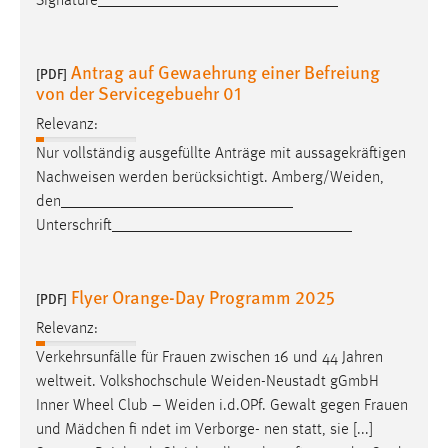
Signature______________________________
Antrag auf Gewaehrung einer Befreiung
[PDF]
von der Servicegebuehr 01
Relevanz:
Nur vollständig ausgefüllte Anträge mit aussagekräftigen
Nachweisen werden berücksichtigt.
Amberg/Weiden
,
den_____________________________
Unterschrift______________________________
Flyer Orange-Day Programm 2025
[PDF]
Relevanz:
Verkehrsunfälle für Frauen zwischen 16 und 44 Jahren
weltweit. Volkshochschule
Weiden-Neustadt
gGmbH
Inner Wheel Club –
Weiden
i.d.OPf. Gewalt gegen Frauen
und Mädchen fi ndet im Verborge- nen statt, sie [...]