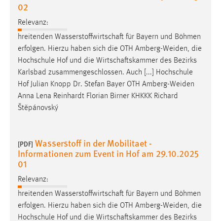
02
Zweck:
Dieser Cookie ist notwendig um sich an der Website
Relevanz:
einloggen zu können.
hreitenden Wasserstoffwirtschaft für Bayern und Böhmen
Cookie Laufzeit:
erfolgen. Hierzu haben sich die OTH
Amberg-Weiden
, die
24 Stunden
Hochschule Hof und die Wirtschaftskammer des Bezirks
Karlsbad zusammengeschlossen. Auch [...] Hochschule
Hof Julian Knopp Dr. Stefan Bayer OTH
Amberg-Weiden
Anna Lena Reinhardt Florian Birner KHKKK Richard
STATISTIK
Štěpánovský
Statistik Cookies erfassen Informationen anonym.
Diese Informationen helfen uns zu verstehen, wie
unsere Besucher unsere Website nutzen.
Wasserstoff in der Mobilitaet -
[PDF]
Informationen zum Event in Hof am 29.10.2025
Matomo
01
Relevanz:
Name:
_pk_ref, _pk_cvar, _pk_id, _pk_ses
hreitenden Wasserstoffwirtschaft für Bayern und Böhmen
erfolgen. Hierzu haben sich die OTH
Amberg-Weiden
, die
Zweck:
Hochschule Hof und die Wirtschaftskammer des Bezirks
Zugriffsstatistik