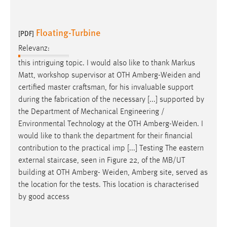
EXTERNE MEDIEN
Um Inhalte von Videoplattformen und Social Media
Floating-Turbine
[PDF]
Plattformen anzeigen zu können, werden von diesen
externen Medien Cookies gesetzt.
Relevanz:
this intriguing topic. I would also like to thank Markus
YouTube
Matt, workshop supervisor at OTH
Amberg-Weiden
and
certified master craftsman, for his invaluable support
Vimeo
during the fabrication of the necessary [...] supported by
the Department of Mechanical Engineering /
Environmental Technology at the OTH
Amberg-Weiden
. I
would like to thank the department for their financial
contribution to the practical imp [...] Testing The eastern
external staircase, seen in Figure 22, of the MB/UT
building at OTH Amberg-
Weiden
, Amberg site, served as
the location for the tests. This location is characterised
by good access