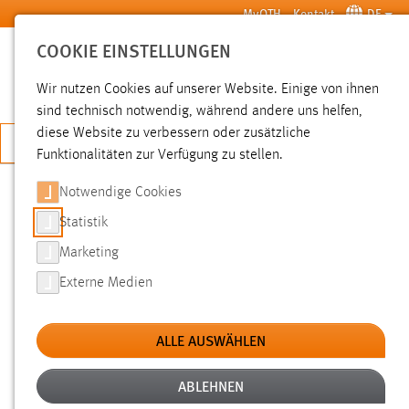
Zum Hauptinhalt springen
MyOTH
Kontakt
DE
COOKIE EINSTELLUNGEN
SUCHE
Wir nutzen Cookies auf unserer Website. Einige von ihnen
sind technisch notwendig, während andere uns helfen,
diese Website zu verbessern oder zusätzliche
JETZT BEWERBEN
Funktionalitäten zur Verfügung zu stellen.
Notwendige Cookies
SUCHE
Statistik
Marketing
FILTER
Externe Medien
Typ
ALLE AUSWÄHLEN
Erstellungsdatum
ABLEHNEN