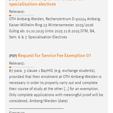
specialisation-electives
Relevanz:
OTH
Amberg-Weiden
, Rechenzentrum D-92224 Amberg,
Kaiser-Wilhelm-Ring 23 Wintersemester 2025/2026
Gültig ab: 01.10.2025 Untis 2025 21.8.2025 DTM, BA,
Sem. 6 & 7, Specialisation Electives
Request for Service Fee Exemption 01
[PDF]
Relevanz:
87 para. 3 clause 1 BayHIG (e.g. exchange students),
provided that their enrolment at OTH
Amberg-Weiden
is
necessary in order to properly carry out and complete
their course of study at the other [...] for an exemption.
Only complete applications with meaningful proof will be
considered.
Amberg/Weiden
(date)
___________________________