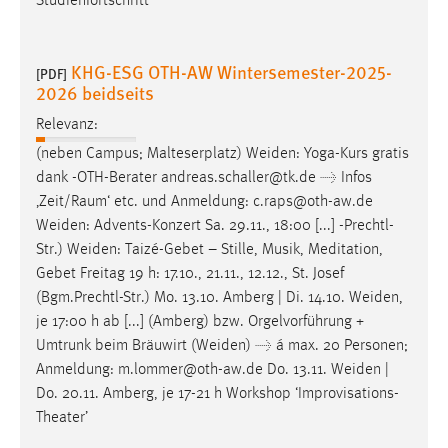
Studienfortschritt
KHG-ESG OTH-AW Wintersemester-2025-
[PDF]
2026 beidseits
Relevanz:
(neben Campus; Malteserplatz)
Weiden
: Yoga-Kurs gratis
dank -OTH-Berater andreas.schaller@tk.de → Infos
‚Zeit/Raum‘ etc. und Anmeldung: c.raps@oth-aw.de
Weiden
: Advents-Konzert Sa. 29.11., 18:00 [...] -Prechtl-
Str.)
Weiden
: Taizé-Gebet – Stille, Musik, Meditation,
Gebet Freitag 19 h: 17.10., 21.11., 12.12., St. Josef
(Bgm.Prechtl-Str.) Mo. 13.10. Amberg | Di. 14.10.
Weiden
,
je 17:00 h ab [...] (Amberg) bzw. Orgelvorführung +
Umtrunk beim Bräuwirt (
Weiden
) → á max. 20 Personen;
Anmeldung: m.lommer@oth-aw.de Do. 13.11.
Weiden
|
Do. 20.11. Amberg, je 17-21 h Workshop ‘Improvisations-
Theater’