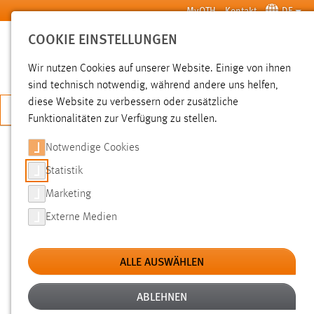
Zum Hauptinhalt springen
MyOTH
Kontakt
DE
COOKIE EINSTELLUNGEN
SUCHE
Wir nutzen Cookies auf unserer Website. Einige von ihnen
sind technisch notwendig, während andere uns helfen,
diese Website zu verbessern oder zusätzliche
JETZT BEWERBEN
Funktionalitäten zur Verfügung zu stellen.
Notwendige Cookies
SUCHE
Statistik
Marketing
FILTER
Externe Medien
Typ
ALLE AUSWÄHLEN
Erstellungsdatum
ABLEHNEN