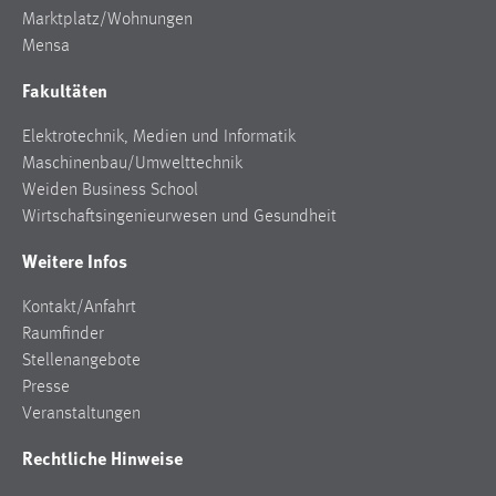
Marktplatz/Wohnungen
Cookie Laufzeit:
Mensa
Max. 13 Monate
Fakultäten
Elektrotechnik, Medien und Informatik
MARKETING
Maschinenbau/Umwelttechnik
Marketing Cookies werden von Drittanbietern
Weiden Business School
verwendet, um personalisierte Werbung anzuzeigen.
Wirtschaftsingenieurwesen und Gesundheit
Sie tun dies, indem sie Besucher über Websites
Weitere Infos
hinweg verfolgen.
Kontakt/Anfahrt
Google Ads
Raumfinder
Stellenangebote
Name:
Presse
_gcl_au
Veranstaltungen
Anbieter:
Google Ireland Limited
Rechtliche Hinweise
Zweck: