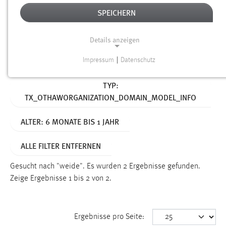
SPEICHERN
Alter
Details anzeigen
SUCHEN
Impressum
|
Datenschutz
NOTWENDIGE COOKIES
Aktive Filter:
TYP:
Notwendige Cookies ermöglichen grundlegende
TX_OTHAWORGANIZATION_DOMAIN_MODEL_INFO
Funktionen und sind für die einwandfreie Funktion der
Website erforderlich.
ALTER: 6 MONATE BIS 1 JAHR
Einverständnis
ALLE FILTER ENTFERNEN
Name:
cookie_consent
Gesucht nach "weide".
Es wurden 2 Ergebnisse gefunden.
Zeige Ergebnisse 1 bis 2 von 2.
Zweck:
Dieser Cookie speichert die ausgewählten Einverständnis-
Optionen des Benutzers
Ergebnisse pro Seite:
Cookie Laufzeit: