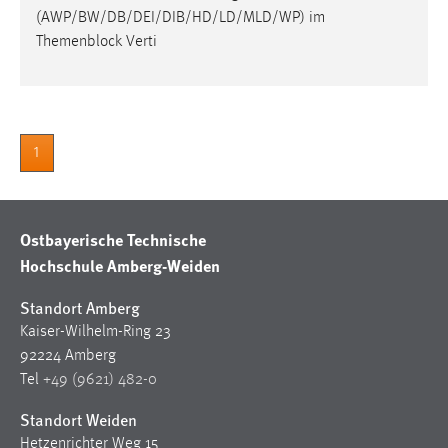
30 Tage
(AWP/BW/DB/DEI/DIB/HD/LD/MLD/WP) im
Themenblock Verti
Chat
Name:
MibewSessionID, MIBEW_UserID, mibew_locale, mibew-
chat-frame-style-5e9dbeb1811c0446
1
Zweck:
Wird benötigt um die Chatfunktion nutzen zu können.
Ostbayerische Technische
Cookie Laufzeit:
Hochschule Amberg-Weiden
MibewSessionID, mibew-chat-frame-style-
5e9dbeb1811c0446 = Sitzungslaufzeit, mibew_locale = 3
Standort Amberg
Jahre, MIBEW_UserID = 1 Jahr
Kaiser-Wilhelm-Ring 23
92224 Amberg
Login
Tel
+49 (9621) 482-0
Name:
Standort Weiden
fe_user, be_user, be_lastLoginProvider
Hetzenrichter Weg 15