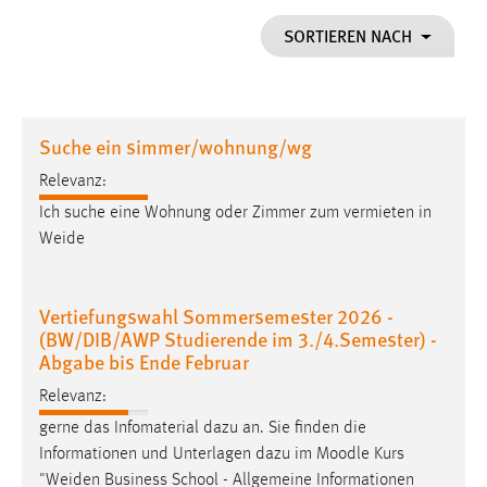
1 Jahr
SORTIEREN NACH
Performance
Name:
Suche ein simmer/wohnung/wg
staticfilecache
Relevanz:
Zweck:
Ich suche eine Wohnung oder Zimmer zum vermieten in
Für performante Seitenauslieferung wird in diesem Cookie
gespeichert, ob man eingeloggt ist.
Weide
Sprachpräferenz
Vertiefungswahl Sommersemester 2026 -
(BW/DIB/AWP Studierende im 3./4.Semester) -
Name:
Abgabe bis Ende Februar
site-language-preference
Relevanz:
Zweck:
gerne das Infomaterial dazu an. Sie finden die
Das Cookie speichert die gewählte Sprache der Website.
Informationen und Unterlagen dazu im Moodle Kurs
Cookie Laufzeit:
"
Weiden
Business School - Allgemeine Informationen