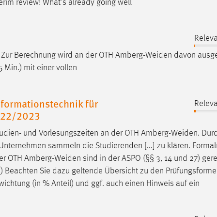
rim review! What's already going well
n
Releva
: Zur Berechnung wird an der OTH
Amberg-Weiden
davon ausg
Min.) mit einer vollen
formationstechnik für
Releva
022/2023
udien- und Vorlesungszeiten an der OTH
Amberg-Weiden
. Dur
nternehmen sammeln die Studierenden [...] zu klären. Formal
der OTH
Amberg-Weiden
sind in der ASPO (§§ 3, 14 und 27) gereg
*1) Beachten Sie dazu geltende Übersicht zu den Prüfungsforme
ichtung (in % Anteil) und ggf. auch einen Hinweis auf ein