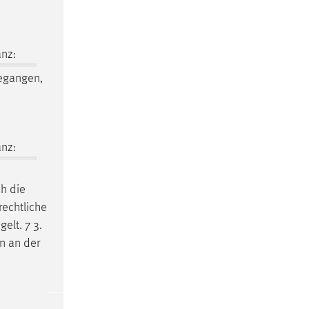
nz:
egangen,
nz:
ch die
rechtliche
elt. 7 3.
n an der