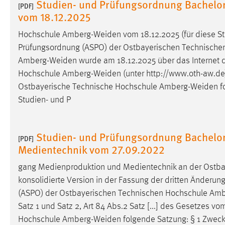
Studien- und Prüfungsordnung Bachelor
[PDF]
vom 18.12.2025
Matomo
Hochschule
Amberg-Weiden
vom 18.12.2025 (für diese S
Name:
_pk_ref, _pk_cvar, _pk_id, _pk_ses
Prüfungsordnung (ASPO) der Ostbayerischen Technisch
Zweck:
Amberg-Weiden
wurde am 18.12.2025 über das Internet 
Zugriffsstatistik
Hochschule
Amberg-Weiden
(unter http://www.oth-aw.de) 
Cookie Laufzeit:
Max. 13 Monate
Ostbayerische Technische Hochschule
Amberg-Weiden
f
Studien- und P
MARKETING
Studien- und Prüfungsordnung Bachelo
Marketing Cookies werden von Drittanbietern
[PDF]
Medientechnik vom 27.09.2022
verwendet, um personalisierte Werbung anzuzeigen.
Sie tun dies, indem sie Besucher über Websites
gang Medienproduktion und Medientechnik an der Ostb
hinweg verfolgen.
konsolidierte Version in der Fassung der dritten Änderun
(ASPO) der Ostbayerischen Technischen Hochschule
Amb
Google Ads
Satz 1 und Satz 2, Art 84 Abs.2 Satz [...] des Gesetzes v
Name:
_gcl_au
Hochschule
Amberg-Weiden
folgende Satzung: § 1 Zweck