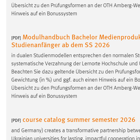
Übersicht zu den Prüfungsformen an der OTH
Amberg-We
externen Medien Cookies gesetzt.
Hinweis auf ein Bonussystem
YouTube
Modulhandbuch Bachelor Medienprodukt
[PDF]
Vimeo
Studienanfänger ab dem SS 2026
in dualen Studienmodellen entsprechen den normalen St
systematische Verzahnung der Lernorte Hochschule und 
Beachten Sie dazu geltende Übersicht zu den Prüfungsf
Gewichtung (in %) und ggf. auch einen Hinweis auf ein 
Übersicht zu den Prüfungsformen an der OTH
Amberg-We
Hinweis auf ein Bonussystem
course catalog summer semester 2026
[PDF]
and Germany) creates a transformative partnership bet
Ukrainian universities for lasting, impactful cooperation in 