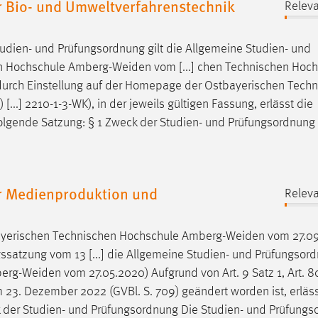
 Bio- und Umweltverfahrenstechnik
Releva
tudien- und Prüfungsordnung gilt die Allgemeine Studien- und
en Hochschule
Amberg-Weiden
vom [...] chen Technischen Hoc
durch Einstellung auf der Homepage der Ostbayerischen Tech
[...] 2210-1-3-WK), in der jeweils gültigen Fassung, erlässt die
olgende Satzung: § 1 Zweck der Studien- und Prüfungsordnung
r Medienproduktion und
Releva
ayerischen Technischen Hochschule
Amberg-Weiden
vom 27.0
gssatzung vom 13 [...] die Allgemeine Studien- und Prüfungsor
erg-Weiden
vom 27.05.2020) Aufgrund von Art. 9 Satz 1, Art. 8
om 23. Dezember 2022 (GVBl. S. 709) geändert worden ist, erläss
 der Studien- und Prüfungsordnung Die Studien- und Prüfung