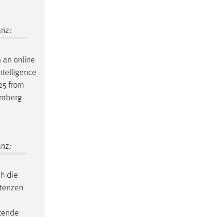
nz:
 an online
ntelligence
25 from
mberg-
nz:
ch die
etenzen
ltende