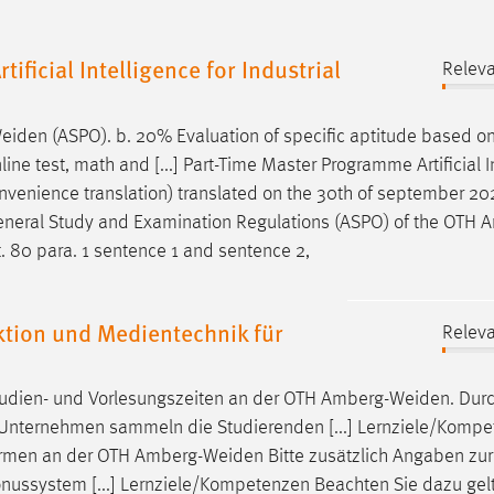
ficial Intelligence for Industrial
Releva
eiden
(ASPO). b. 20% Evaluation of specific aptitude based on
line test, math and [...] Part-Time Master Programme Artificial I
nvenience translation) translated on the 30th of september 20
 General Study and Examination Regulations (ASPO) of the OTH
A
. 80 para. 1 sentence 1 and sentence 2,
ion und Medientechnik für
Releva
udien- und Vorlesungszeiten an der OTH
Amberg-Weiden
. Dur
Unternehmen sammeln die Studierenden [...] Lernziele/Komp
ormen an der OTH
Amberg-Weiden
Bitte zusätzlich Angaben zur
Bonussystem [...] Lernziele/Kompetenzen Beachten Sie dazu ge