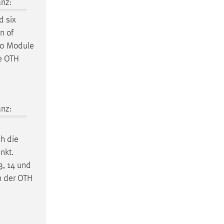
nz:
 six
n of
60 Module
he OTH
nz:
ch die
nkt.
3, 14 und
an der OTH