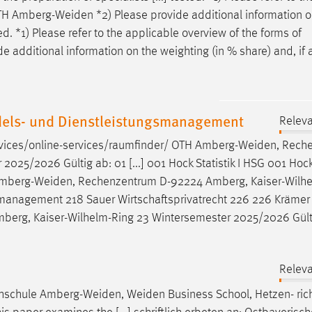
OTH
Amberg-Weiden
*2) Please provide additional information o
ted. *1) Please refer to the applicable overview of the forms of
e additional information on the weighting (in % share) and, if 
els- und Dienstleistungsmanagement
Releva
vices/online-services/raumfinder/ OTH
Amberg-Weiden
, Rech
025/2026 Gültig ab: 01 [...] 001 Hock Statistik I HSG 001 Hoc
mberg-Weiden
, Rechenzentrum D-92224 Amberg, Kaiser-Wilh
almanagement 218 Sauer Wirtschaftsprivatrecht 226 226 Krämer
berg, Kaiser-Wilhelm-Ring 23 Wintersemester 2025/2026 Gült
Releva
chschule
Amberg-Weiden
,
Weiden
Business School, Hetzen- ric