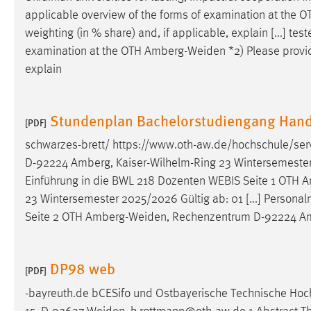
applicable overview of the forms of examination at the 
weighting (in % share) and, if applicable, explain [...] tes
examination at the OTH
Amberg-Weiden
*2) Please provid
explain
Stundenplan Bachelorstudiengang Hand
[PDF]
schwarzes-brett/ https://www.oth-aw.de/hochschule/ser
D-92224 Amberg, Kaiser-Wilhelm-Ring 23 Wintersemester 2
Einführung in die BWL 218 Dozenten WEBIS Seite 1 OTH
A
23 Wintersemester 2025/2026 Gültig ab: 01 [...] Person
Seite 2 OTH
Amberg-Weiden
, Rechenzentrum D-92224 Am
DP98 web
[PDF]
-bayreuth.de bCESifo und Ostbayerische Technische Ho