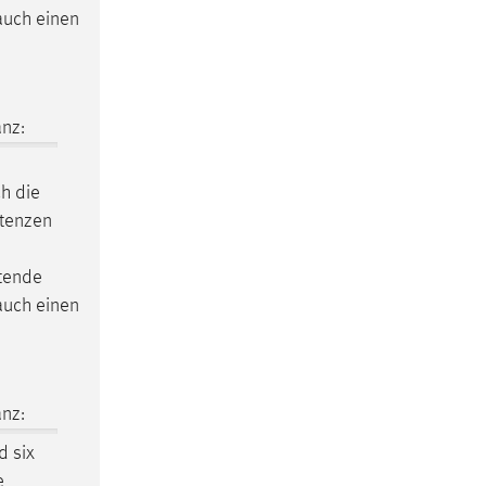
auch einen
nz:
ch die
etenzen
ltende
auch einen
nz:
 six
e