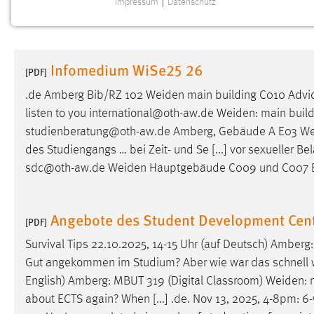
Impressum
|
Datenschutz
NOTWENDIGE COOKIES
Notwendige Cookies ermöglichen grundlegende
Funktionen und sind für die einwandfreie Funktion der
Infomedium WiSe25 26
Website erforderlich.
[PDF]
.de Amberg Bib/RZ 102
Weiden
main building C010 Advice
Einverständnis
listen to you international@oth-aw.de
Weiden
: main buil
studienberatung@oth-aw.de Amberg, Gebäude A E03
We
Name:
cookie_consent
des Studiengangs … bei Zeit- und Se [...] vor sexueller 
Zweck:
Dieser Cookie speichert die
sdc@oth-aw.de
Weiden
Hauptgebäude C009 und C007 Ber
ausgewählten Einverständnis-Optionen
des Benutzers
Cookie Laufzeit:
Angebote des Student Development Cen
1 Jahr
[PDF]
Survival Tips 22.10.2025, 14-15 Uhr (auf Deutsch) Amber
Performance
Gut angekommen im Studium? Aber wie war das schnell wi
English) Amberg: MBUT 319 (Digital Classroom)
Weiden
:
Name:
staticfilecache
about ECTS again? When [...] .de. Nov 13, 2025, 4-8pm: 6
Zweck:
Für performante Seitenauslieferung wird