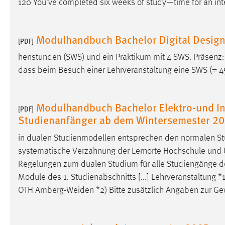
120 You've completed six weeks of study—time for an inte
in diesem Cookie gespeichert, ob man
eingeloggt ist.
Modulhandbuch Bachelor Digital Desig
[PDF]
Sprachpräferenz
henstunden (SWS) und ein Praktikum mit 4 SWS. Präsenz
Name:
site-language-preference
dass beim Besuch einer Lehrveranstaltung eine SWS (= 45 
Zweck:
Das Cookie speichert die gewählte
Sprache der Website.
Modulhandbuch Bachelor Elektro-und In
[PDF]
Studienanfänger ab dem Wintersemester 2
Cookie Laufzeit:
30 Tage
in dualen Studienmodellen entsprechen den normalen St
Chat
systematische Verzahnung der Lernorte Hochschule und U
Regelungen zum dualen Studium für alle Studiengänge 
Name:
MibewSessionID, MIBEW_UserID,
Module des 1. Studienabschnitts [...] Lehrveranstaltung 
mibew_locale, mibew-chat-frame-style-
5e9dbeb1811c0446
OTH
Amberg-Weiden
*2) Bitte zusätzlich Angaben zur Gew
Zweck:
Wird benötigt um die Chatfunktion
nutzen zu können.