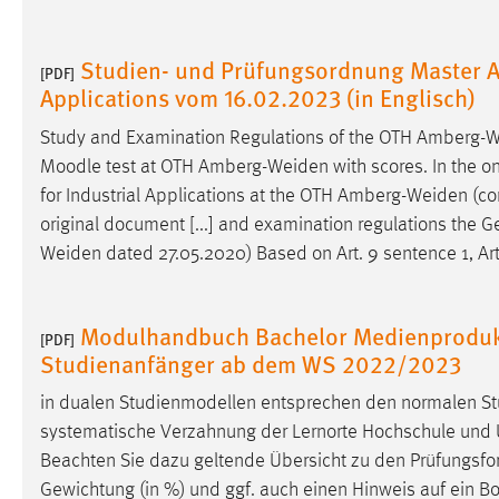
Anbieter:
Google Ireland Limited
Studien- und Prüfungsordnung Master Arti
Zweck:
Conversion-Tracking
[PDF]
Applications vom 16.02.2023 (in Englisch)
Cookie Laufzeit:
3 Monate
Study and Examination Regulations of the OTH
Amberg-W
Moodle test at OTH
Amberg-Weiden
with scores. In the on
Facebook Pixel
for Industrial Applications at the OTH
Amberg-Weiden
(co
Name:
_fbp
original document [...] and examination regulations the
Weiden
dated 27.05.2020) Based on Art. 9 sentence 1, Art
Anbieter:
Facebook
Zweck:
Conversion-Tracking
Modulhandbuch Bachelor Medienprodukt
[PDF]
Cookie Laufzeit:
3 Monate
Studienanfänger ab dem WS 2022/2023
in dualen Studienmodellen entsprechen den normalen St
EXTERNE MEDIEN
systematische Verzahnung der Lernorte Hochschule und 
Beachten Sie dazu geltende Übersicht zu den Prüfungsf
Um Inhalte von Videoplattformen und Social Media
Gewichtung (in %) und ggf. auch einen Hinweis auf ein 
Plattformen anzeigen zu können, werden von diesen