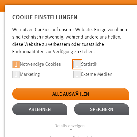
Zum Hauptinhalt springen
COOKIE EINSTELLUNGEN
Wir nutzen Cookies auf unserer Website. Einige von ihnen
sind technisch notwendig, während andere uns helfen,
diese Website zu verbessern oder zusätzliche
SUCHE
Funktionalitäten zur Verfügung zu stellen.
Notwendige Cookies
Statistik
Marketing
Externe Medien
ALLE AUSWÄHLEN
ALTER: 6 MONATE BIS 1 JAHR
ALLE FIL
Aktive Filter:
ABLEHNEN
SPEICHERN
Gesucht nach "weide".
Es wurden 201 Ergebnisse gefunde
Details anzeigen