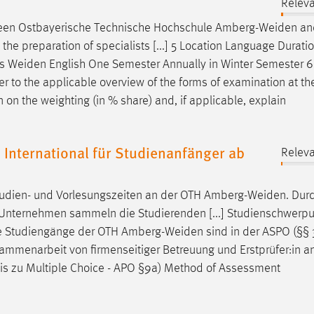
Releva
ween Ostbayerische Technische Hochschule
Amberg-Weiden
and
n the preparation of specialists [...] 5 Location Language Duratio
ts
Weiden
English One Semester Annually in Winter Semester 
efer to the applicable overview of the forms of examination at t
 on the weighting (in % share) and, if applicable, explain
 International für Studienanfänger ab
Releva
udien- und Vorlesungszeiten an der OTH
Amberg-Weiden
. Dur
Unternehmen sammeln die Studierenden [...] Studienschwerpu
le Studiengänge der OTH
Amberg-Weiden
sind in der ASPO (§§ 
Zusammenarbeit von firmenseitiger Betreuung und Erstprüfer:in 
eis zu Multiple Choice - APO §9a) Method of Assessment