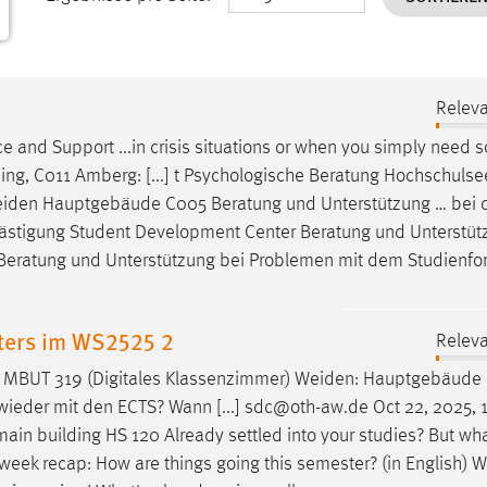
Releva
 and Support ...in crisis situations or when you simply need
ding, C011 Amberg: [...] t Psychologische Beratung Hochschulse
iden
Hauptgebäude C005 Beratung und Unterstützung … bei 
Belästigung Student Development Center Beratung und Unterstü
atung und Unterstützung bei Problemen mit dem Studienfort
ters im WS2525 2
Releva
g: MBUT 319 (Digitales Klassenzimmer)
Weiden
: Hauptgebäude
eder mit den ECTS? Wann [...] sdc@oth-aw.de Oct 22, 2025, 
 main building HS 120 Already settled into your studies? But wh
-week recap: How are things going this semester? (in English)
W