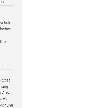
nz:
hschule
nischen
 Die
nz:
9.2022
dnung
0 Abs. 1
t die
sordnung