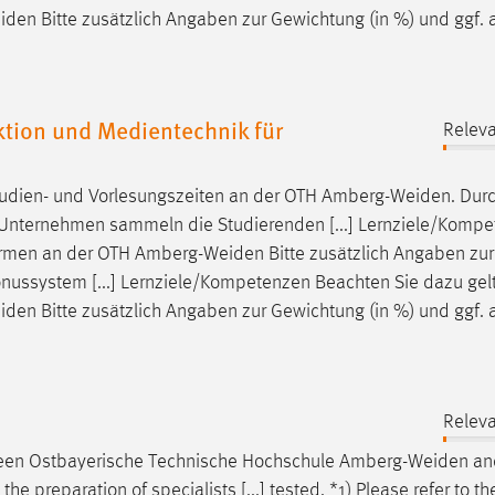
iden
Bitte zusätzlich Angaben zur Gewichtung (in %) und ggf. 
ion und Medientechnik für
Releva
udien- und Vorlesungszeiten an der OTH
Amberg-Weiden
. Dur
Unternehmen sammeln die Studierenden [...] Lernziele/Komp
ormen an der OTH
Amberg-Weiden
Bitte zusätzlich Angaben zur
Bonussystem [...] Lernziele/Kompetenzen Beachten Sie dazu ge
iden
Bitte zusätzlich Angaben zur Gewichtung (in %) und ggf. 
Releva
ween Ostbayerische Technische Hochschule
Amberg-Weiden
and
the preparation of specialists [...] tested. *1) Please refer to th