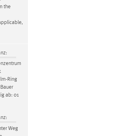
n the
applicable,
nz:
enzentrum
k
elm-Ring
 Bauer
ig ab: 01
nz:
hter Weg