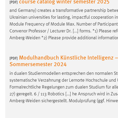
course catalog winter semester 2025
[PDF]
Cookie Laufzeit:
MibewSessionID, mibew-chat-frame-
and Germany) creates a transformative partnership bet
style-5e9dbeb1811c0446 =
Ukrainian universities for lasting, impactful cooperation i
Sitzungslaufzeit, mibew_locale = 3
Jahre, MIBEW_UserID = 1 Jahr
Module Frequency of Module Max. Number of Participan
Convenor Professor / Lecturer Dr. [...] forms. *1) Please r
Login
Amberg-Weiden
*2) Please provide additional information
Name:
fe_user, be_user, be_lastLoginProvider
Modulhandbuch Künstliche Intelligenz –
[PDF]
Zweck:
Dieser Cookie ist notwendig um sich an
Sommersemester 2024
der Website einloggen zu können.
in dualen Studienmodellen entsprechen den normalen St
Cookie Laufzeit:
24 Stunden
systematische Verzahnung der Lernorte Hochschule und 
Formalrechtliche Regelungen zum dualen Studium für al
27) geregelt. 6 / 113 Robotics [...] he Anspruch wird in 
STATISTIK
Amberg-Weiden
sichergestellt. Modulprüfung (ggf. Hinw
Statistik Cookies erfassen Informationen anonym.
Diese Informationen helfen uns zu verstehen, wie
unsere Besucher unsere Website nutzen.