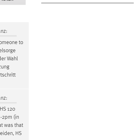
nz:
 someone to
elsorge
der Wahl
tzung
schritt
nz:
 HS 120
1-2pm (in
at was that
eiden
, HS