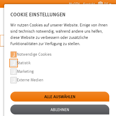
Zum Hauptinhalt springen
MyOTH
Kontakt
DE
COOKIE EINSTELLUNGEN
SUCHE
Wir nutzen Cookies auf unserer Website. Einige von ihnen
sind technisch notwendig, während andere uns helfen,
diese Website zu verbessern oder zusätzliche
JETZT BEWERBEN
Funktionalitäten zur Verfügung zu stellen.
Notwendige Cookies
SUCHE
Statistik
Marketing
FILTER
Externe Medien
Typ
ALLE AUSWÄHLEN
Erstellungsdatum
ABLEHNEN