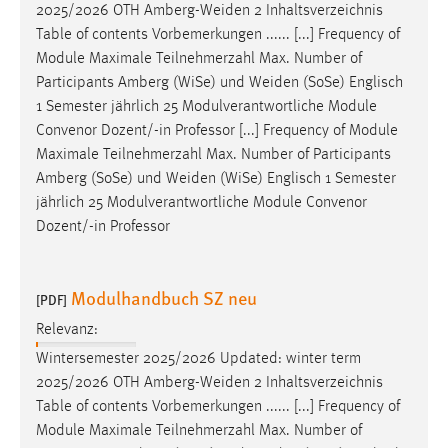
2025/2026 OTH
Amberg-Weiden
2 Inhaltsverzeichnis
Cookie Laufzeit:
Table of contents Vorbemerkungen ...... [...] Frequency of
Max. 13 Monate
Module Maximale Teilnehmerzahl Max. Number of
Participants Amberg (WiSe) und
Weiden
(SoSe) Englisch
1 Semester jährlich 25 Modulverantwortliche Module
Convenor Dozent/-in Professor [...] Frequency of Module
MARKETING
Maximale Teilnehmerzahl Max. Number of Participants
Marketing Cookies werden von Drittanbietern
Amberg (SoSe) und
Weiden
(WiSe) Englisch 1 Semester
verwendet, um personalisierte Werbung anzuzeigen.
jährlich 25 Modulverantwortliche Module Convenor
Sie tun dies, indem sie Besucher über Websites
Dozent/-in Professor
hinweg verfolgen.
Google Ads
Modulhandbuch SZ neu
[PDF]
Name:
Relevanz:
_gcl_au
Wintersemester 2025/2026 Updated: winter term
2025/2026 OTH
Amberg-Weiden
2 Inhaltsverzeichnis
Anbieter:
Table of contents Vorbemerkungen ...... [...] Frequency of
Google Ireland Limited
Module Maximale Teilnehmerzahl Max. Number of
Zweck: