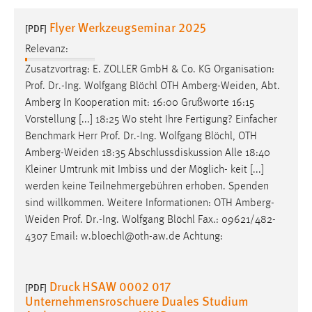
1 Jahr
Flyer Werkzeugseminar 2025
[PDF]
Relevanz:
Performance
Zusatzvortrag: E. ZOLLER GmbH & Co. KG Organisation:
Name:
Prof. Dr.-Ing. Wolfgang Blöchl OTH
Amberg-Weiden
, Abt.
staticfilecache
Amberg In Kooperation mit: 16:00 Grußworte 16:15
Vorstellung [...] 18:25 Wo steht Ihre Fertigung? Einfacher
Zweck:
Benchmark Herr Prof. Dr.-Ing. Wolfgang Blöchl, OTH
Für performante Seitenauslieferung wird in diesem Cookie
gespeichert, ob man eingeloggt ist.
Amberg-Weiden
18:35 Abschlussdiskussion Alle 18:40
Kleiner Umtrunk mit Imbiss und der Möglich- keit [...]
werden keine Teilnehmergebühren erhoben. Spenden
Sprachpräferenz
sind willkommen. Weitere Informationen: OTH
Amberg-
Name:
Weiden
Prof. Dr.-Ing. Wolfgang Blöchl Fax.: 09621/482-
site-language-preference
4307 Email: w.bloechl@oth-aw.de Achtung:
Zweck:
Das Cookie speichert die gewählte Sprache der Website.
Druck HSAW 0002 017
[PDF]
Unternehmensroschuere Duales Studium
Cookie Laufzeit: