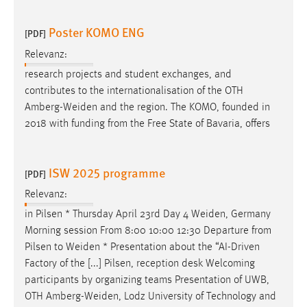
Poster KOMO ENG
[PDF]
Relevanz:
research projects and student exchanges, and
contributes to the internationalisation of the OTH
Amberg-Weiden
and the region. The KOMO, founded in
2018 with funding from the Free State of Bavaria, offers
ISW 2025 programme
[PDF]
Relevanz:
in Pilsen * Thursday April 23rd Day 4
Weiden
, Germany
Morning session From 8:00 10:00 12:30 Departure from
Pilsen to
Weiden
* Presentation about the “AI-Driven
Factory of the [...] Pilsen, reception desk Welcoming
participants by organizing teams Presentation of UWB,
OTH
Amberg-Weiden
, Lodz University of Technology and