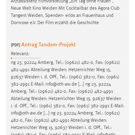
Arztassistenz Filmvorstellung „Ein Tag ohne Frauen“,
Neue Welt Kino
Weiden
Mit Cocktailbar des Agora Club
Tangent
Weiden
, Spenden- erlös an Frauenhaus und
Dornrose e.V. Der Film erzählt die Geschichte
Antrag Tandem-Projekt
[PDF]
Relevanz:
ng 23, 92224 Amberg, Tel.: (09621) 482-0, Fax: (09621)
482-4991 Abteilung
Weiden
: Hetzenrichter Weg 15,
92637
Weiden
i. d. OPf., Tel.: (0961) 382-0, Fax: (0961)
382-2991 E-Mail: info@oth-aw.de [...] ng 23, 92224
Amberg, Tel.: (09621) 482-0, Fax: (09621) 482-4991
Abteilung
Weiden
: Hetzenrichter Weg 15, 92637
Weiden
i. d. OPf., Tel.: (0961) 382-0, Fax: (0961) 382-2991 E-Mail:
info@oth-aw.de [...] ng 23, 92224 Amberg, Tel.: (09621)
482-0, Fax: (09621) 482-4991 Abteilung
Weiden
:
Hetzenrichter Weg 15, 92637
Weiden
i. d. OPf., Tel.: