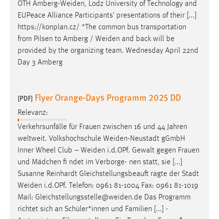
OTH
Amberg-Weiden
, Lodz University of Technology and
EUPeace Alliance Participants’ presentations of their [...]
https://konplan.cz/ *The common bus transportation
from Pilsen to Amberg /
Weiden
and back will be
provided by the organizing team. Wednesday April 22nd
Day 3 Amberg
Flyer Orange-Days Programm 2025 DD
[PDF]
Relevanz:
Verkehrsunfälle für Frauen zwischen 16 und 44 Jahren
weltweit. Volkshochschule
Weiden-Neustadt
gGmbH
Inner Wheel Club –
Weiden
i.d.OPf. Gewalt gegen Frauen
und Mädchen fi ndet im Verborge- nen statt, sie [...]
Susanne Reinhardt Gleichstellungsbeauft ragte der Stadt
Weiden
i.d.OPf. Telefon: 0961 81-1004 Fax: 0961 81-1019
Mail:
Gleichstellungsstelle@weiden.de
Das Programm
richtet sich an Schüler*innen und Familien [...] -