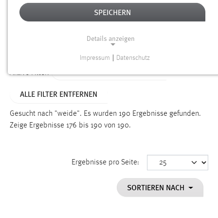
SPEICHERN
Alter
Details anzeigen
SUCHEN
Impressum
|
Datenschutz
NOTWENDIGE COOKIES
ALTER: 6 MONATE BIS 1 JAHR
Aktive Filter:
Notwendige Cookies ermöglichen grundlegende
ALLE FILTER ENTFERNEN
Funktionen und sind für die einwandfreie Funktion der
Website erforderlich.
Gesucht nach "weide".
Es wurden 190 Ergebnisse gefunden.
Zeige Ergebnisse 176 bis 190 von 190.
Einverständnis
Name:
cookie_consent
Ergebnisse pro Seite:
Zweck:
SORTIEREN NACH
Dieser Cookie speichert die ausgewählten Einverständnis-
Optionen des Benutzers
Cookie Laufzeit: