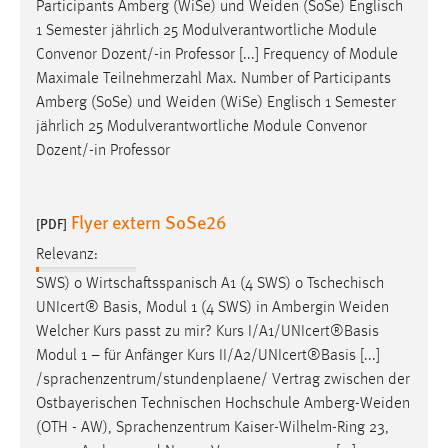
Participants Amberg (WiSe) und
Weiden
(SoSe) Englisch
Conversion-Tracking
1 Semester jährlich 25 Modulverantwortliche Module
Convenor Dozent/-in Professor [...] Frequency of Module
Cookie Laufzeit:
Maximale Teilnehmerzahl Max. Number of Participants
3 Monate
Amberg (SoSe) und
Weiden
(WiSe) Englisch 1 Semester
jährlich 25 Modulverantwortliche Module Convenor
Facebook Pixel
Dozent/-in Professor
Name:
_fbp
Flyer extern SoSe26
[PDF]
Anbieter:
Relevanz:
Facebook
SWS) o Wirtschaftsspanisch A1 (4 SWS) o Tschechisch
Zweck:
UNIcert® Basis, Modul 1 (4 SWS) in Ambergin
Weiden
Conversion-Tracking
Welcher Kurs passt zu mir? Kurs I/A1/UNIcert®Basis
Cookie Laufzeit:
Modul 1 – für Anfänger Kurs II/A2/UNIcert®Basis [...]
3 Monate
/sprachenzentrum/stundenplaene/ Vertrag zwischen der
Ostbayerischen Technischen Hochschule
Amberg-Weiden
(OTH - AW), Sprachenzentrum Kaiser-Wilhelm-Ring 23,