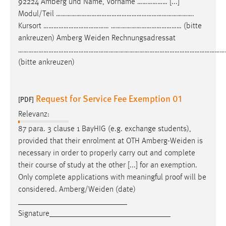
92224 Amberg und Name, Vorname ……………… [...]
EXTERNE MEDIEN
Modul/Teil ……………………………………………………………………….
Um Inhalte von Videoplattformen und Social Media
Kursort ………………………………… …………………………………… (bitte
Plattformen anzeigen zu können, werden von diesen
ankreuzen) Amberg
Weiden
Rechnungsadressat
externen Medien Cookies gesetzt.
………………………………………………………………………………………………………………
(bitte ankreuzen)
YouTube
Request for Service Fee Exemption 01
Vimeo
[PDF]
Relevanz:
87 para. 3 clause 1 BayHIG (e.g. exchange students),
provided that their enrolment at OTH
Amberg-Weiden
is
necessary in order to properly carry out and complete
their course of study at the other [...] for an exemption.
Only complete applications with meaningful proof will be
considered.
Amberg/Weiden
(date)
___________________________
Signature______________________________