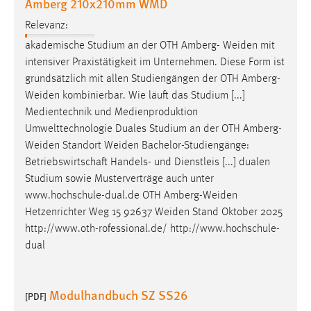
Amberg 210x210mm WMD
30 Tage
Relevanz:
Chat
akademische Studium an der OTH Amberg-
Weiden
mit
intensiver Praxistätigkeit im Unternehmen. Diese Form ist
Name:
grundsätzlich mit allen Studiengängen der OTH
Amberg-
MibewSessionID, MIBEW_UserID, mibew_locale, mibew-
Weiden
kombinierbar. Wie läuft das Studium [...]
chat-frame-style-5e9dbeb1811c0446
Medientechnik und Medienproduktion
Zweck:
Umwelttechnologie Duales Studium an der OTH
Amberg-
Wird benötigt um die Chatfunktion nutzen zu können.
Weiden
Standort
Weiden
Bachelor-Studiengänge:
Betriebswirtschaft Handels- und Dienstleis [...] dualen
Cookie Laufzeit:
Studium sowie Musterverträge auch unter
MibewSessionID, mibew-chat-frame-style-
www.hochschule-dual.de OTH
Amberg-Weiden
5e9dbeb1811c0446 = Sitzungslaufzeit, mibew_locale = 3
Hetzenrichter Weg 15 92637
Weiden
Stand Oktober 2025
Jahre, MIBEW_UserID = 1 Jahr
http://www.oth-rofessional.de/ http://www.hochschule-
dual
Login
Name:
Modulhandbuch SZ SS26
[PDF]
fe_user, be_user, be_lastLoginProvider