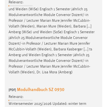
Relevanz:
Zweck:
und
Weiden
(WiSe) Englisch 1 Semester jährlich 25
Dieser Cookie ist notwendig um sich an der Website
einloggen zu können.
Modulverantwortliche Module Convenor Dozent/-in
Professor / Lecturer Marian Mure Jennifer McCubbin-
Cookie Laufzeit:
Vollath (
Weiden
), Marian Mure (
Weiden
), Barbara [...]
24 Stunden
Amberg (WiSe) und
Weiden
(SoSe) Englisch 1 Semester
jährlich 25 Modulverantwortliche Module Convenor
Dozent/-in Professor / Lecturer Marian Mure Jennifer
STATISTIK
McCubbin-Vollath (
Weiden
), Barbara Kasberger [...] ts
Statistik Cookies erfassen Informationen anonym.
Amberg und
Weiden
Englisch 1 Semester jährlich 25
Diese Informationen helfen uns zu verstehen, wie
Modulverantwortliche Module Convenor Dozent/-in
unsere Besucher unsere Website nutzen.
Professor / Lecturer Marian Mure Jennifer McCubbin-
Vollath (
Weiden
), Dr. Lisa Mora (Amberg)
Matomo
Name:
Modulhandbuch SZ 0930
[PDF]
_pk_ref, _pk_cvar, _pk_id, _pk_ses
Relevanz:
Zweck:
Wintersemester 2025/2026 Updated: winter term
Zugriffsstatistik