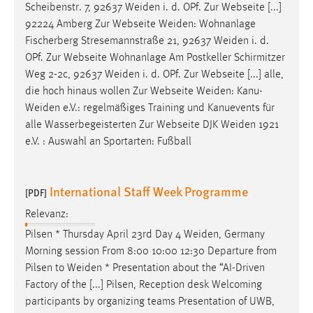
Scheibenstr. 7, 92637
Weiden
i. d. OPf. Zur Webseite [...]
92224 Amberg Zur Webseite
Weiden
: Wohnanlage
Fischerberg Stresemannstraße 21, 92637
Weiden
i. d.
OPf. Zur Webseite Wohnanlage Am Postkeller Schirmitzer
Weg 2-2c, 92637
Weiden
i. d. OPf. Zur Webseite [...] alle,
die hoch hinaus wollen Zur Webseite
Weiden
:
Kanu-
Weiden
e.V.: regelmäßiges Training und Kanuevents für
alle Wasserbegeisterten Zur Webseite DJK
Weiden
1921
e.V. : Auswahl an Sportarten: Fußball
International Staff Week Programme
[PDF]
Relevanz:
Pilsen * Thursday April 23rd Day 4
Weiden
, Germany
Morning session From 8:00 10:00 12:30 Departure from
Pilsen to
Weiden
* Presentation about the “AI-Driven
Factory of the [...] Pilsen, Reception desk Welcoming
participants by organizing teams Presentation of UWB,