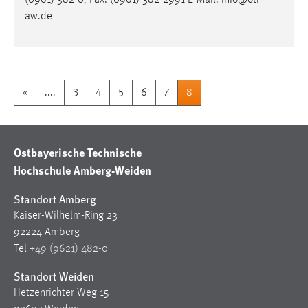
(0961) 382-0, Fax: (0961) 382-2991 E-Mail: info@oth-
aw.de
«
....
3
4
5
6
7
8
Ostbayerische Technische
Hochschule Amberg-Weiden
Standort Amberg
Kaiser-Wilhelm-Ring 23
92224 Amberg
Tel
+49 (9621) 482-0
Standort Weiden
Hetzenrichter Weg 15