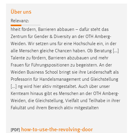
1 Jahr
Über uns
Relevanz:
Performance
hheit fördern, Barrieren abbauen – dafür steht das
Name:
Zentrum für Gender & Diversity an der OTH
Amberg-
staticfilecache
Weiden
. Wir setzen uns für eine Hochschule ein, in der
alle Menschen gleiche Chancen haben. Ob Beratung [...]
Zweck:
Talente zu fördern, Barrieren abzubauen und mehr
Für performante Seitenauslieferung wird in diesem Cookie
gespeichert, ob man eingeloggt ist.
Frauen für Führungspositionen zu begeistern. An der
Weiden
Business School bringt sie ihre Leidenschaft als
Professorin für Handelsmanagement und Gleichstellung
Sprachpräferenz
[...] ng wird hier aktiv mitgestaltet. Auch über unser
Name:
Kernteam hinaus gibt es Menschen an der OTH
Amberg-
site-language-preference
Weiden
, die Gleichstellung, Vielfalt und Teilhabe in ihrer
Fakultät und ihrem Bereich aktiv mitgestalten
Zweck:
Das Cookie speichert die gewählte Sprache der Website.
how-to-use-the-revolving-door
Cookie Laufzeit:
[PDF]