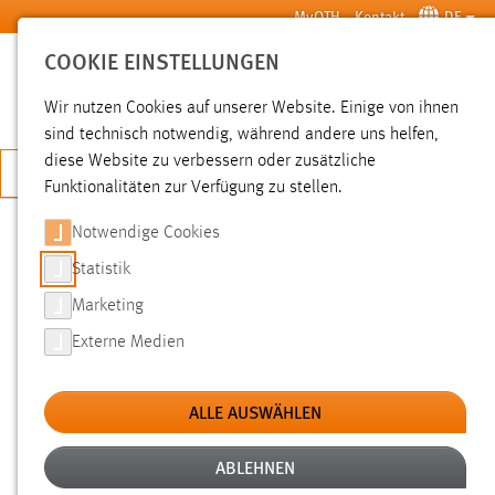
Zum Hauptinhalt springen
MyOTH
Kontakt
DE
COOKIE EINSTELLUNGEN
SUCHE
Wir nutzen Cookies auf unserer Website. Einige von ihnen
sind technisch notwendig, während andere uns helfen,
diese Website zu verbessern oder zusätzliche
JETZT BEWERBEN
Funktionalitäten zur Verfügung zu stellen.
Notwendige Cookies
SUCHE
Statistik
Marketing
FILTER
Externe Medien
Typ
ALLE AUSWÄHLEN
Erstellungsdatum
ABLEHNEN