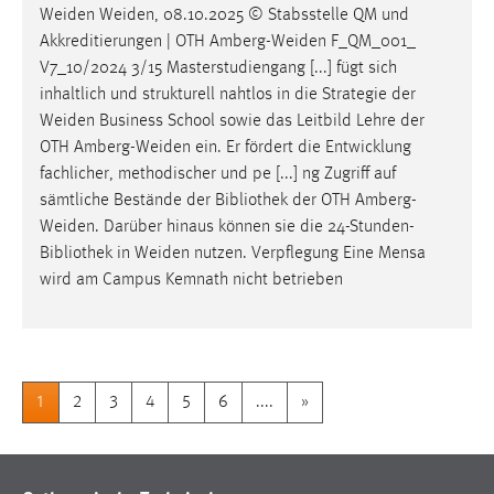
Weiden
Weiden
, 08.10.2025 © Stabsstelle QM und
Akkreditierungen | OTH
Amberg-Weiden
F_QM_001_
V7_10/2024 3/15 Masterstudiengang [...] fügt sich
inhaltlich und strukturell nahtlos in die Strategie der
Weiden
Business School sowie das Leitbild Lehre der
OTH
Amberg-Weiden
ein. Er fördert die Entwicklung
fachlicher, methodischer und pe [...] ng Zugriff auf
sämtliche Bestände der Bibliothek der OTH Amberg-
Weiden
. Darüber hinaus können sie die 24-Stunden-
Bibliothek in
Weiden
nutzen. Verpflegung Eine Mensa
wird am Campus Kemnath nicht betrieben
1
2
3
4
5
6
....
»