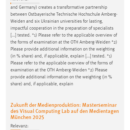
Conversion-Tracking
and Germany) creates a transformative partnership
between Ostbayerische Technische Hochschule
Amberg-
Cookie Laufzeit:
Weiden
and six Ukrainian universities for lasting,
3 Monate
impactful cooperation in the preparation of specialists
[...] tested. *1) Please refer to the applicable overview of
Facebook Pixel
the forms of examination at the OTH
Amberg-Weiden
*2)
Please provide additional information on the weighting
Name:
(in % share) and, if applicable, explain [...] tested. *1)
_fbp
Please refer to the applicable overview of the forms of
Anbieter:
examination at the OTH
Amberg-Weiden
*2) Please
Facebook
provide additional information on the weighting (in %
share) and, if applicable, explain
Zweck:
Conversion-Tracking
Cookie Laufzeit:
Zukunft der Medienproduktion: Masterseminar
des Visual Computing Lab auf den Medientagen
3 Monate
München 2025
Relevanz: