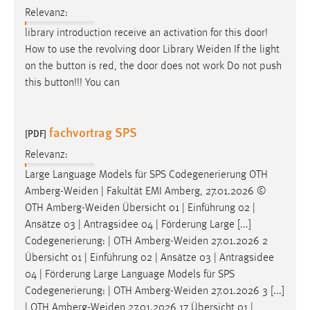
30 Tage
Relevanz:
library introduction receive an activation for this door!
Chat
How to use the revolving door Library
Weiden
If the light
on the button is red, the door does not work Do not push
Name:
this button!!! You can
MibewSessionID, MIBEW_UserID, mibew_locale, mibew-
chat-frame-style-5e9dbeb1811c0446
Zweck:
fachvortrag SPS
[PDF]
Wird benötigt um die Chatfunktion nutzen zu können.
Relevanz:
Cookie Laufzeit:
Large Language Models für SPS Codegenerierung OTH
MibewSessionID, mibew-chat-frame-style-
Amberg-Weiden
| Fakultät EMI Amberg, 27.01.2026 ©
5e9dbeb1811c0446 = Sitzungslaufzeit, mibew_locale = 3
OTH
Amberg-Weiden
Übersicht 01 | Einführung 02 |
Jahre, MIBEW_UserID = 1 Jahr
Ansätze 03 | Antragsidee 04 | Förderung Large [...]
Codegenerierung: | OTH
Amberg-Weiden
27.01.2026 2
Login
Übersicht 01 | Einführung 02 | Ansätze 03 | Antragsidee
04 | Förderung Large Language Models für SPS
Name:
Codegenerierung: | OTH
Amberg-Weiden
27.01.2026 3 [...]
fe_user, be_user, be_lastLoginProvider
| OTH
Amberg-Weiden
27.01.2026 17 Übersicht 01 |