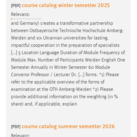
course catalog winter semester 2025
[PDF]
Cookie Laufzeit:
Relevanz:
Max. 13 Monate
and Germany) creates a transformative partnership
between Ostbayerische Technische Hochschule
Amberg-
Weiden
and six Ukrainian universities for lasting,
MARKETING
impactful cooperation in the preparation of specialists
Marketing Cookies werden von Drittanbietern
[...] 5 Location Language Duration of Module Frequency of
verwendet, um personalisierte Werbung anzuzeigen.
Module Max. Number of Participants
Weiden
English One
Sie tun dies, indem sie Besucher über Websites
Semester Annually in Winter Semester 60 Module
hinweg verfolgen.
Convenor Professor / Lecturer Dr. [...] forms. *1) Please
refer to the applicable overview of the forms of
Google Ads
examination at the OTH
Amberg-Weiden
*2) Please
provide additional information on the weighting (in %
Name:
share) and, if applicable, explain
_gcl_au
Anbieter:
course catalog summer semester 2026
Google Ireland Limited
[PDF]
Relevanz:
Zweck: