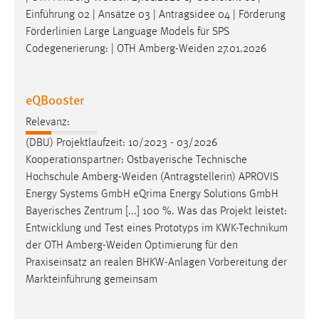
Zweck:
Einführung 02 | Ansätze 03 | Antragsidee 04 | Förderung
Dieser Cookie ist notwendig um sich an der Website
Förderlinien Large Language Models für SPS
einloggen zu können.
Codegenerierung: | OTH
Amberg-Weiden
27.01.2026
Cookie Laufzeit:
24 Stunden
eQBooster
Relevanz:
STATISTIK
(DBU) Projektlaufzeit: 10/2023 - 03/2026
Kooperationspartner: Ostbayerische Technische
Statistik Cookies erfassen Informationen anonym.
Hochschule
Amberg-Weiden
(Antragstellerin) APROVIS
Diese Informationen helfen uns zu verstehen, wie
Energy Systems GmbH eQrima Energy Solutions GmbH
unsere Besucher unsere Website nutzen.
Bayerisches Zentrum [...] 100 %. Was das Projekt leistet:
Entwicklung und Test eines Prototyps im KWK-Technikum
Matomo
der OTH
Amberg-Weiden
Optimierung für den
Name:
Praxiseinsatz an realen BHKW-Anlagen Vorbereitung der
_pk_ref, _pk_cvar, _pk_id, _pk_ses
Markteinführung gemeinsam
Zweck:
Zugriffsstatistik