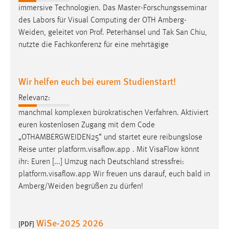
EXTERNE MEDIEN
immersive Technologien. Das Master-Forschungsseminar
Um Inhalte von Videoplattformen und Social Media
des Labors für Visual Computing der OTH
Amberg-
Plattformen anzeigen zu können, werden von diesen
Weiden
, geleitet von Prof. Peterhänsel und Tak San Chiu,
externen Medien Cookies gesetzt.
nutzte die Fachkonferenz für eine mehrtägige
YouTube
Wir helfen euch bei eurem Studienstart!
Relevanz:
Vimeo
manchmal komplexen bürokratischen Verfahren. Aktiviert
euren kostenlosen Zugang mit dem Code
„
OTHAMBERGWEIDEN25
“ und startet eure reibungslose
Reise unter platform.visaflow.app . Mit VisaFlow könnt
ihr: Euren [...] Umzug nach Deutschland stressfrei:
platform.visaflow.app Wir freuen uns darauf, euch bald in
Amberg/Weiden
begrüßen zu dürfen!
WiSe-2025 2026
[PDF]