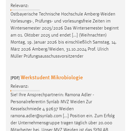
Relevanz:
Ostbayerische Technische Hochschule
Amberg-Weiden
Vorlesungs-, Prüfungs- und vorlesungsfreie Zeiten im
Wintersemester 2025/2026 Das Wintersemester beginnt
am 01. Oktober 2025 und endet [...] (Weihnachten)
Montag, 19. Januar 2026 bis einschließlich Samstag, 14.
März 2026
Amberg/Weiden
, 31.10.2024 Prof. Ulrich
Müller Prüfungsausschussvorsitzender
Werkstudent Mikrobiologie
[PDF]
Relevanz:
Sie! Ihre Ansprechpartnerin: Ramona Adler -
Personalreferentin Synlab MVZ
Weiden
Zur
Kesselschmiede 4 92637
Weiden
ramona.adler@synlab.com [...] Position ein. Zum Erfolg
der Unternehmensgruppe tragen täglich über 20.000
Mitarbeiter bei. Unser MVZ
Weiden
ist das SYNLAB