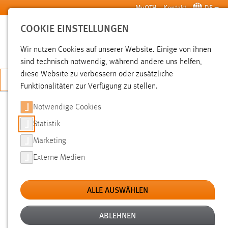
Zum Hauptinhalt springen
MyOTH
Kontakt
DE
COOKIE EINSTELLUNGEN
SUCHE
Wir nutzen Cookies auf unserer Website. Einige von ihnen
sind technisch notwendig, während andere uns helfen,
diese Website zu verbessern oder zusätzliche
JETZT BEWERBEN
Funktionalitäten zur Verfügung zu stellen.
Notwendige Cookies
SUCHE
Statistik
Marketing
FILTER
Externe Medien
Typ
ALLE AUSWÄHLEN
Erstellungsdatum
ABLEHNEN