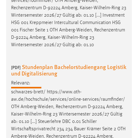
services/roomfinder/ OTH
Amberg-Weiden
,
Rechenzentrum D-92224 Amberg, Kaiser-Wilhelm-Ring 23
Cookie Laufzeit:
Wintersemester 2026/27 Gültig ab: 01.10 [...] Investment
Max. 13 Monate
HSG 001 Kreppmeier Intercultural Communication HSG
001 Fischer Seite 1 OTH
Amberg-Weiden
, Rechenzentrum
D-92224 Amberg, Kaiser-Wilhelm-Ring 23
MARKETING
Wintersemester 2026/27 Gültig ab: 01.10
Marketing Cookies werden von Drittanbietern
verwendet, um personalisierte Werbung anzuzeigen.
Stundenplan Bachelorstudiengang Logistik
Sie tun dies, indem sie Besucher über Websites
[PDF]
und Digitalisierung
hinweg verfolgen.
Relevanz:
Google Ads
schwarzes-brett/ https://www.oth-
aw.de/hochschule/services/online-services/raumfinder/
Name:
OTH
Amberg-Weiden
, Rechenzentrum D-92224 Amberg,
_gcl_au
Kaiser-Wilhelm-Ring 23 Wintersemester 2026/27 Gültig
Anbieter:
ab: 01.10 [...] Steuerlehre DBC 0.01 Schiller
Google Ireland Limited
Wirtschaftsprivatrecht 234 234 Bauer Krämer Seite 2 OTH
Amberg-Weiden
, Rechenzentrum D-92224 Amberg,
Zweck: