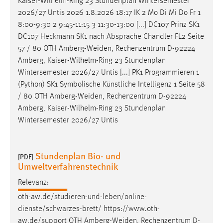
Kaiser-Wilhelm-Ring 23 Stundenplan Wintersemester
2026/27 Untis 2026 1.8.2026 18:17 IK 2 Mo Di Mi Do Fr 1
8:00-9:30 2 9:45-11:15 3 11:30-13:00 [...] DC107 Prinz SK1
DC107 Heckmann SK1 nach Absprache Chandler FL2 Seite
57 / 80 OTH
Amberg-Weiden
, Rechenzentrum D-92224
Amberg, Kaiser-Wilhelm-Ring 23 Stundenplan
Wintersemester 2026/27 Untis [...] PK1 Programmieren 1
(Python) SK1 Symbolische Künstliche Intelligenz 1 Seite 58
/ 80 OTH
Amberg-Weiden
, Rechenzentrum D-92224
Amberg, Kaiser-Wilhelm-Ring 23 Stundenplan
Wintersemester 2026/27 Untis
Stundenplan Bio- und
[PDF]
Umweltverfahrenstechnik
Relevanz:
oth-aw.de/studieren-und-leben/online-
dienste/schwarzes-brett/ https://www.oth-
aw.de/support OTH
Amberg-Weiden
, Rechenzentrum D-