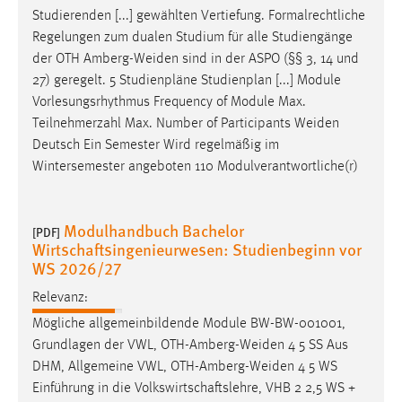
30 Tage
Studierenden [...] gewählten Vertiefung. Formalrechtliche
Regelungen zum dualen Studium für alle Studiengänge
Chat
der OTH
Amberg-Weiden
sind in der ASPO (§§ 3, 14 und
27) geregelt. 5 Studienpläne Studienplan [...] Module
Name:
Vorlesungsrhythmus Frequency of Module Max.
MibewSessionID, MIBEW_UserID, mibew_locale, mibew-
Teilnehmerzahl Max. Number of Participants
Weiden
chat-frame-style-5e9dbeb1811c0446
Deutsch Ein Semester Wird regelmäßig im
Zweck:
Wintersemester angeboten 110 Modulverantwortliche(r)
Wird benötigt um die Chatfunktion nutzen zu können.
Cookie Laufzeit:
Modulhandbuch Bachelor
[PDF]
MibewSessionID, mibew-chat-frame-style-
Wirtschaftsingenieurwesen: Studienbeginn vor
5e9dbeb1811c0446 = Sitzungslaufzeit, mibew_locale = 3
WS 2026/27
Jahre, MIBEW_UserID = 1 Jahr
Relevanz:
Mögliche allgemeinbildende Module BW-BW-001001,
Login
Grundlagen der VWL,
OTH-Amberg-Weiden
4 5 SS Aus
Name:
DHM, Allgemeine VWL,
OTH-Amberg-Weiden
4 5 WS
fe_user, be_user, be_lastLoginProvider
Einführung in die Volkswirtschaftslehre, VHB 2 2,5 WS +