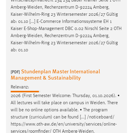
Wirtschaftsprivatrecht 234 234 Bauer Krämer Seite 1 OTH
Amberg-Weiden
, Rechenzentrum D-92224 Amberg,
Kaiser-Wilhelm-Ring 23 Wintersemester 2026/27 Gültig
ab: 01.10 [...] E-Commerce Informationssysteme EH 1
Kaiser E-Shop-Management DBC 0.02 Nirschl Seite 2 OTH
Amberg-Weiden
, Rechenzentrum D-92224 Amberg,
Kaiser-Wilhelm-Ring 23 Wintersemester 2026/27 Gültig
ab: 01.10
Stundenplan Master International
[PDF]
Management & Sustainability
Relevanz:
2026 (First Semester Welcome: Thursday, 01.10.2026). •
All lectures will take place on campus in
Weiden
. There
will be no online options available. • The program
structure (curriculum) can be found [...] /noticeboard/
https://www.oth-aw.de/en/university/services/online-
services/roomfinder/ OTH
Amberg-Weiden
,