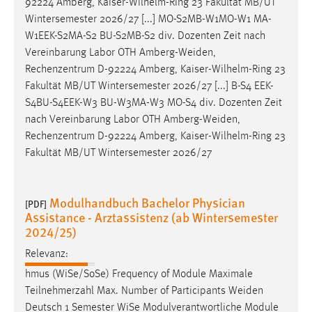
92224 Amberg, Kaiser-Wilhelm-Ring 23 Fakultät MB/UT
Wintersemester 2026/27 [...] MO-S2MB-W1MO-W1 MA-
W1EEK-S2MA-S2 BU-S2MB-S2 div. Dozenten Zeit nach
Vereinbarung Labor OTH
Amberg-Weiden
,
Rechenzentrum D-92224 Amberg, Kaiser-Wilhelm-Ring 23
Fakultät MB/UT Wintersemester 2026/27 [...] B-S4 EEK-
S4BU-S4EEK-W3 BU-W3MA-W3 MO-S4 div. Dozenten Zeit
nach Vereinbarung Labor OTH
Amberg-Weiden
,
Rechenzentrum D-92224 Amberg, Kaiser-Wilhelm-Ring 23
Fakultät MB/UT Wintersemester 2026/27
Modulhandbuch Bachelor Physician
[PDF]
Assistance - Arztassistenz (ab Wintersemester
2024/25)
Relevanz:
hmus (WiSe/SoSe) Frequency of Module Maximale
Teilnehmerzahl Max. Number of Participants
Weiden
Deutsch 1 Semester WiSe Modulverantwortliche Module