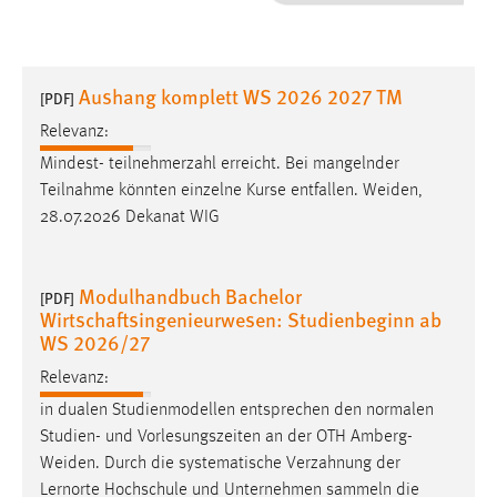
1 Jahr
Performance
Aushang komplett WS 2026 2027 TM
[PDF]
Name:
Relevanz:
staticfilecache
Mindest- teilnehmerzahl erreicht. Bei mangelnder
Teilnahme könnten einzelne Kurse entfallen.
Weiden
,
Zweck:
28.07.2026 Dekanat WIG
Für performante Seitenauslieferung wird in diesem Cookie
gespeichert, ob man eingeloggt ist.
Modulhandbuch Bachelor
[PDF]
Sprachpräferenz
Wirtschaftsingenieurwesen: Studienbeginn ab
WS 2026/27
Name:
site-language-preference
Relevanz:
in dualen Studienmodellen entsprechen den normalen
Zweck:
Studien- und Vorlesungszeiten an der OTH
Amberg-
Das Cookie speichert die gewählte Sprache der Website.
Weiden
. Durch die systematische Verzahnung der
Cookie Laufzeit:
Lernorte Hochschule und Unternehmen sammeln die