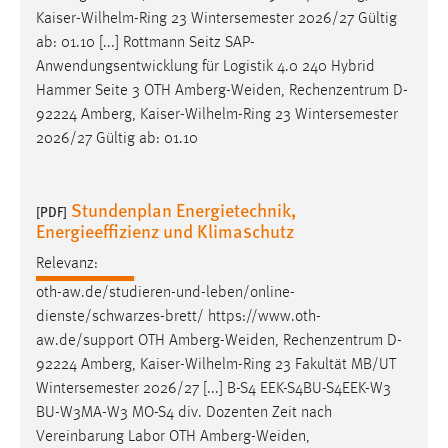
Kaiser-Wilhelm-Ring 23 Wintersemester 2026/27 Gültig
Conversion-Tracking
ab: 01.10 [...] Rottmann Seitz SAP-
Cookie Laufzeit:
Anwendungsentwicklung für Logistik 4.0 240 Hybrid
3 Monate
Hammer Seite 3 OTH
Amberg-Weiden
, Rechenzentrum D-
92224 Amberg, Kaiser-Wilhelm-Ring 23 Wintersemester
Facebook Pixel
2026/27 Gültig ab: 01.10
Name:
_fbp
Stundenplan Energietechnik,
[PDF]
Energieeffizienz und Klimaschutz
Anbieter:
Facebook
Relevanz:
oth-aw.de/studieren-und-leben/online-
Zweck:
dienste/schwarzes-brett/ https://www.oth-
Conversion-Tracking
aw.de/support OTH
Amberg-Weiden
, Rechenzentrum D-
Cookie Laufzeit:
92224 Amberg, Kaiser-Wilhelm-Ring 23 Fakultät MB/UT
3 Monate
Wintersemester 2026/27 [...] B-S4 EEK-S4BU-S4EEK-W3
BU-W3MA-W3 MO-S4 div. Dozenten Zeit nach
Vereinbarung Labor OTH
Amberg-Weiden
,