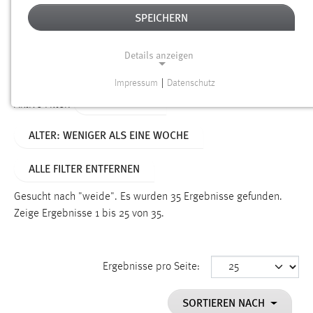
SPEICHERN
Alter
Details anzeigen
SUCHEN
Impressum
|
Datenschutz
NOTWENDIGE COOKIES
TYP: DATEIEN
Aktive Filter:
Notwendige Cookies ermöglichen grundlegende
ALTER: WENIGER ALS EINE WOCHE
Funktionen und sind für die einwandfreie Funktion der
Website erforderlich.
ALLE FILTER ENTFERNEN
Einverständnis
Gesucht nach "weide".
Es wurden 35 Ergebnisse gefunden.
Name:
Zeige Ergebnisse 1 bis 25 von 35.
cookie_consent
Zweck:
Ergebnisse pro Seite:
Dieser Cookie speichert die ausgewählten Einverständnis-
Optionen des Benutzers
SORTIEREN NACH
Cookie Laufzeit: