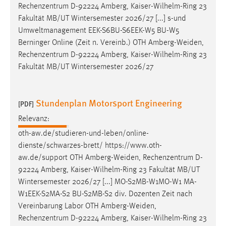
EXTERNE MEDIEN
Rechenzentrum D-92224 Amberg, Kaiser-Wilhelm-Ring 23
Fakultät MB/UT Wintersemester 2026/27 [...] s-und
Um Inhalte von Videoplattformen und Social Media
Umweltmanagement EEK-S6BU-S6EEK-W5 BU-W5
Plattformen anzeigen zu können, werden von diesen
Berninger Online (Zeit n. Vereinb.) OTH
Amberg-Weiden
,
externen Medien Cookies gesetzt.
Rechenzentrum D-92224 Amberg, Kaiser-Wilhelm-Ring 23
Fakultät MB/UT Wintersemester 2026/27
YouTube
Vimeo
Stundenplan Motorsport Engineering
[PDF]
Relevanz:
oth-aw.de/studieren-und-leben/online-
dienste/schwarzes-brett/ https://www.oth-
aw.de/support OTH
Amberg-Weiden
, Rechenzentrum D-
92224 Amberg, Kaiser-Wilhelm-Ring 23 Fakultät MB/UT
Wintersemester 2026/27 [...] MO-S2MB-W1MO-W1 MA-
W1EEK-S2MA-S2 BU-S2MB-S2 div. Dozenten Zeit nach
Vereinbarung Labor OTH
Amberg-Weiden
,
Rechenzentrum D-92224 Amberg, Kaiser-Wilhelm-Ring 23