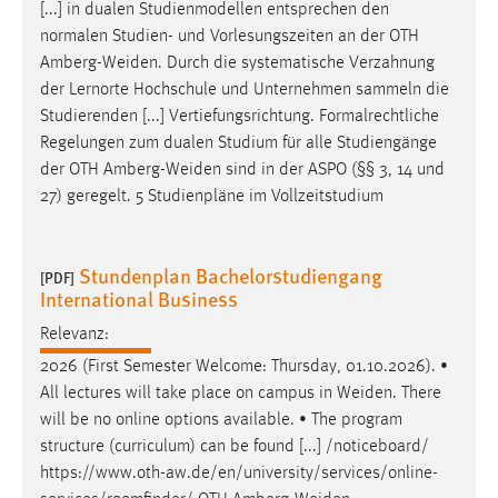
[...] in dualen Studienmodellen entsprechen den
Zweck:
normalen Studien- und Vorlesungszeiten an der OTH
Dieser Cookie ist notwendig um sich an der Website
Amberg-Weiden
. Durch die systematische Verzahnung
einloggen zu können.
der Lernorte Hochschule und Unternehmen sammeln die
Cookie Laufzeit:
Studierenden [...] Vertiefungsrichtung. Formalrechtliche
24 Stunden
Regelungen zum dualen Studium für alle Studiengänge
der OTH
Amberg-Weiden
sind in der ASPO (§§ 3, 14 und
27) geregelt. 5 Studienpläne im Vollzeitstudium
STATISTIK
Statistik Cookies erfassen Informationen anonym.
Stundenplan Bachelorstudiengang
[PDF]
Diese Informationen helfen uns zu verstehen, wie
International Business
unsere Besucher unsere Website nutzen.
Relevanz:
Matomo
2026 (First Semester Welcome: Thursday, 01.10.2026). •
All lectures will take place on campus in
Weiden
. There
Name:
will be no online options available. • The program
_pk_ref, _pk_cvar, _pk_id, _pk_ses
structure (curriculum) can be found [...] /noticeboard/
Zweck:
https://www.oth-aw.de/en/university/services/online-
Zugriffsstatistik