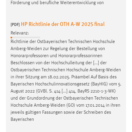
EXTERNE MEDIEN
Förderung und berufliche Weiterentwicklung von
Um Inhalte von Videoplattformen und Social Media
Plattformen anzeigen zu können, werden von diesen
HP Richtlinie der OTH A-W 2025 final
[PDF]
externen Medien Cookies gesetzt.
Relevanz:
YouTube
Richtlinie der Ostbayerischen Technischen Hochschule
Amberg-Weiden
zur Regelung der Bestellung von
Honorarprofessoren und Honorarprofessorinnen
Vimeo
Beschlossen von der Hochschulleitung der [...] der
Ostbayerischen Technischen Hochschule
Amberg-Weiden
in ihrer Sitzung am 18.02.2025. Präambel Auf Basis des
Bayerischen Hochschulinnovationsgesetz (BayHIG) vom 5.
August 2022 (GVBl. S. 414 [...] 414, BayRS 2210-1-3-WK)
und der Grundordnung der Ostbayerischen Technischen
Hochschule
Amberg-Weiden
(GO) vom 17.01.2014 in ihren
jeweils gültigen Fassungen sowie der Schreiben des
Bayerischen