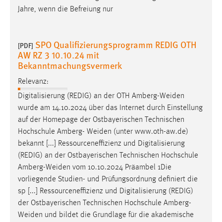
Jahre, wenn die Befreiung nur
Conversion-Tracking
Cookie Laufzeit:
3 Monate
SPO Qualifizierungsprogramm REDIG OTH
[PDF]
AW RZ 3 10.10.24 mit
Bekanntmachungsvermerk
Facebook Pixel
Relevanz:
Name:
Digitalisierung (REDIG) an der OTH
Amberg-Weiden
_fbp
wurde am 14.10.2024 über das Internet durch Einstellung
Anbieter:
auf der Homepage der Ostbayerischen Technischen
Facebook
Hochschule Amberg-
Weiden
(unter www.oth-aw.de)
bekannt [...] Ressourceneffizienz und Digitalisierung
Zweck:
(REDIG) an der Ostbayerischen Technischen Hochschule
Conversion-Tracking
Amberg-Weiden
vom 10.10.2024 Präambel 1Die
Cookie Laufzeit:
vorliegende Studien- und Prüfungsordnung definiert die
3 Monate
sp [...] Ressourceneffizienz und Digitalisierung (REDIG)
der Ostbayerischen Technischen Hochschule
Amberg-
Weiden
und bildet die Grundlage für die akademische