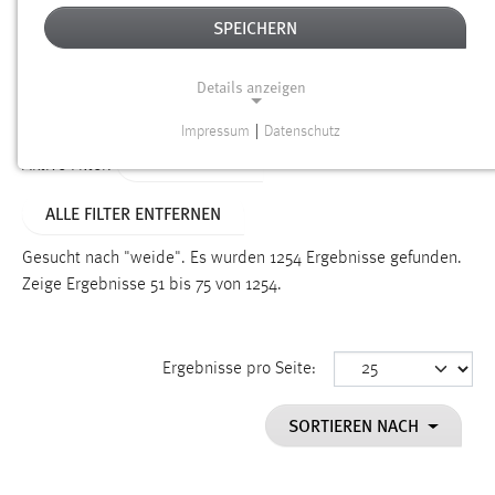
SPEICHERN
Alter
Details anzeigen
SUCHEN
Impressum
|
Datenschutz
NOTWENDIGE COOKIES
TYP: DATEIEN
Aktive Filter:
Notwendige Cookies ermöglichen grundlegende
ALLE FILTER ENTFERNEN
Funktionen und sind für die einwandfreie Funktion der
Website erforderlich.
Gesucht nach "weide".
Es wurden 1254 Ergebnisse gefunden.
Zeige Ergebnisse 51 bis 75 von 1254.
Einverständnis
Name:
cookie_consent
Ergebnisse pro Seite:
Zweck:
SORTIEREN NACH
Dieser Cookie speichert die ausgewählten Einverständnis-
Optionen des Benutzers
Cookie Laufzeit: