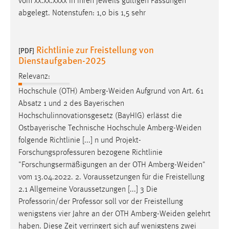
vom xx.xx.xxxx in ihren jeweils gültigen Fassungen
abgelegt. Notenstufen: 1,0 bis 1,5 sehr
Cookie Laufzeit:
Max. 13 Monate
Richtlinie zur Freistellung von
[PDF]
Dienstaufgaben-2025
MARKETING
Relevanz:
Marketing Cookies werden von Drittanbietern
Hochschule (OTH)
Amberg-Weiden
Aufgrund von Art. 61
verwendet, um personalisierte Werbung anzuzeigen.
Absatz 1 und 2 des Bayerischen
Sie tun dies, indem sie Besucher über Websites
Hochschulinnovationsgesetz (BayHIG) erlässt die
hinweg verfolgen.
Ostbayerische Technische Hochschule
Amberg-Weiden
folgende Richtlinie [...] n und Projekt-
Google Ads
Forschungsprofessuren bezogene Richtlinie
"Forschungsermäßigungen an der OTH
Amberg-Weiden
"
Name:
vom 13.04.2022. 2. Voraussetzungen für die Freistellung
_gcl_au
2.1 Allgemeine Voraussetzungen [...] 3 Die
Anbieter:
Professorin/der Professor soll vor der Freistellung
Google Ireland Limited
wenigstens vier Jahre an der OTH
Amberg-Weiden
gelehrt
haben. Diese Zeit verringert sich auf wenigstens zwei
Zweck: