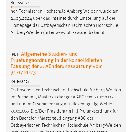
Relevanz:
Zweck:
hen Technischen Hochschule
Amberg-Weiden
wurde am
Dieser Cookie ist notwendig um sich an der Website
einloggen zu können.
21.03.2024 über das Internet durch Einstellung auf der
Homepage der Ostbayerischen Technischen Hochschule
Cookie Laufzeit:
Amberg-Weiden
(unter www.oth-aw.de) bekannt
24 Stunden
Allgemeine Studien- und
[PDF]
STATISTIK
Pruefungsordnung in der konsolidierten
Fassung der 2. AEnderungssatzung vom
Statistik Cookies erfassen Informationen anonym.
31.07.2023
Diese Informationen helfen uns zu verstehen, wie
Relevanz:
unsere Besucher unsere Website nutzen.
Ostbayerischen Technischen Hochschule
Amberg-Weiden
Matomo
im Bachelor- /Masterstudiengang ABC vom xx.xx.xxxx
und nur im Zusammenhang mit diesem gültig.
Weiden
,
Name:
xx.xx.xxxx Die/Der Präsident/in [...] Prüfungsordnung für
_pk_ref, _pk_cvar, _pk_id, _pk_ses
den Bachelor-/Masterstudiengang ABC der
Zweck:
Ostbayerischen Technischen Hochschule
Amberg-Weiden
Zugriffsstatistik