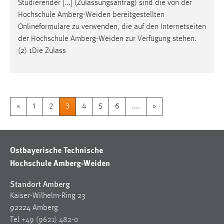
Studierender [...] (Zulassungsantrag) sind die von der
Hochschule
Amberg-Weiden
bereitgestellten
Onlineformulare zu verwenden, die auf den Internetseiten
der Hochschule
Amberg-Weiden
zur Verfügung stehen.
(2) 1Die Zulass
«
1
2
3
4
5
6
....
»
Ostbayerische Technische
Hochschule Amberg-Weiden
Standort Amberg
Kaiser-Wilhelm-Ring 23
92224 Amberg
Tel
+49 (9621) 482-0