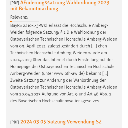
AEnderungssatzung Wahlordnung 2023
30 Tage
[PDF]
mit Bekanntmachung
Relevanz:
Chat
BayRS 2210-1-3-WK) erlässt die Hochschule
Amberg-
Name:
Weiden
folgende Satzung: § 1 Die Wahlordnung der
MibewSessionID, MIBEW_UserID, mibew_locale, mibew-
Ostbayerischen Technischen Hochschule
Amberg-Weiden
chat-frame-style-5e9dbeb1811c0446
vom 09. April 2021, zuletzt geändert durch [...] chen
Zweck:
Technischen Hochschule
Amberg-Weiden
wurde am
Wird benötigt um die Chatfunktion nutzen zu können.
20.04.2023 über das Internet durch Einstellung auf der
Homepage der Ostbayerischen Technischen Hochschule
Cookie Laufzeit:
Amberg-Weiden
(unter www.oth-aw.de) bekannt [...]
MibewSessionID, mibew-chat-frame-style-
Zweite Satzung zur Änderung der Wahlordnung der
5e9dbeb1811c0446 = Sitzungslaufzeit, mibew_locale = 3
Ostbayerischen Technischen Hochschule
Amberg-Weiden
Jahre, MIBEW_UserID = 1 Jahr
vom 20.04.2023 Aufgrund von Art. 9 und Art 48 Abs. 2
des Bayerischen Hochschulinnovationsgesetzes
Login
Name:
2024 03 05 Satzung Verwendung SZ
[PDF]
fe_user, be_user, be_lastLoginProvider