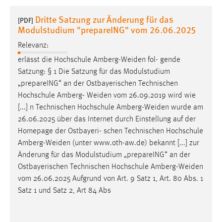
1 Jahr
Dritte Satzung zur Änderung für das
[PDF]
Modulstudium "prepareING" vom 26.06.2025
Performance
Relevanz:
Name:
erlässt die Hochschule
Amberg-Weiden
fol- gende
staticfilecache
Satzung: § 1 Die Satzung für das Modulstudium
„prepareING“ an der Ostbayerischen Technischen
Zweck:
Hochschule Amberg-
Weiden
vom 26.09.2019 wird wie
Für performante Seitenauslieferung wird in diesem Cookie
[...] n Technischen Hochschule
Amberg-Weiden
wurde am
gespeichert, ob man eingeloggt ist.
26.06.2025 über das Internet durch Einstellung auf der
Homepage der Ostbayeri- schen Technischen Hochschule
Sprachpräferenz
Amberg-Weiden
(unter www.oth-aw.de) bekannt [...] zur
Änderung für das Modulstudium „prepareING“ an der
Name:
Ostbayerischen Technischen Hochschule
Amberg-Weiden
site-language-preference
vom 26.06.2025 Aufgrund von Art. 9 Satz 1, Art. 80 Abs. 1
Zweck:
Satz 1 und Satz 2, Art 84 Abs
Das Cookie speichert die gewählte Sprache der Website.
Cookie Laufzeit: