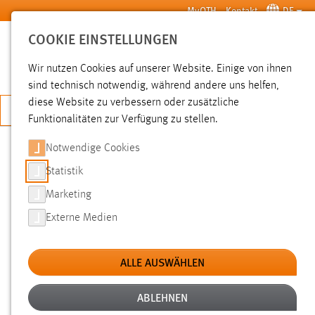
Zum Hauptinhalt springen
MyOTH
Kontakt
DE
COOKIE EINSTELLUNGEN
SUCHE
Wir nutzen Cookies auf unserer Website. Einige von ihnen
sind technisch notwendig, während andere uns helfen,
diese Website zu verbessern oder zusätzliche
JETZT BEWERBEN
Funktionalitäten zur Verfügung zu stellen.
Notwendige Cookies
SUCHE
Statistik
Marketing
FILTER
Externe Medien
Typ
ALLE AUSWÄHLEN
Erstellungsdatum
ABLEHNEN