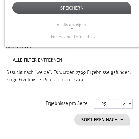
SPEICHERN
Alter
Details anzeigen
SUCHEN
Impressum
|
Datenschutz
NOTWENDIGE COOKIES
TYP: DATEIEN
Aktive Filter:
Notwendige Cookies ermöglichen grundlegende
ALLE FILTER ENTFERNEN
Funktionen und sind für die einwandfreie Funktion der
Website erforderlich.
Gesucht nach "weide".
Es wurden 2799 Ergebnisse gefunden.
Zeige Ergebnisse 76 bis 100 von 2799.
Einverständnis
Name:
cookie_consent
Ergebnisse pro Seite:
Zweck:
SORTIEREN NACH
Dieser Cookie speichert die ausgewählten Einverständnis-
Optionen des Benutzers
Cookie Laufzeit: