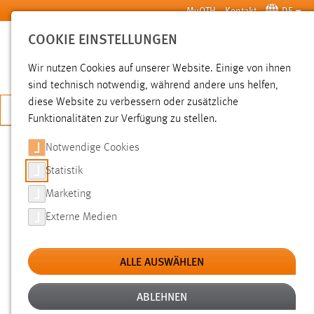
Zum Hauptinhalt springen
MyOTH
Kontakt
DE
COOKIE EINSTELLUNGEN
SUCHE
Wir nutzen Cookies auf unserer Website. Einige von ihnen
sind technisch notwendig, während andere uns helfen,
diese Website zu verbessern oder zusätzliche
JETZT BEWERBEN
Funktionalitäten zur Verfügung zu stellen.
Notwendige Cookies
SUCHE
Statistik
Marketing
FILTER
Externe Medien
Typ
ALLE AUSWÄHLEN
Erstellungsdatum
ABLEHNEN