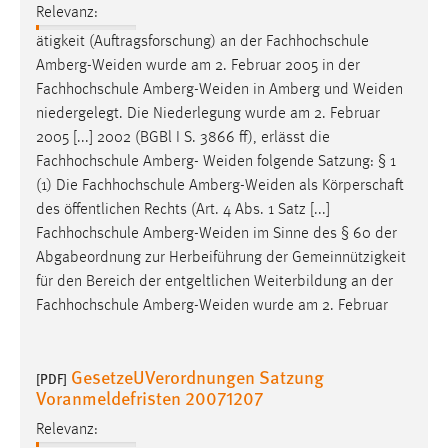
Relevanz:
Zweck:
Dieser Cookie ist notwendig um sich an der Website
ätigkeit (Auftragsforschung) an der Fachhochschule
einloggen zu können.
Amberg-Weiden
wurde am 2. Februar 2005 in der
Fachhochschule
Amberg-Weiden
in Amberg und
Weiden
Cookie Laufzeit:
niedergelegt. Die Niederlegung wurde am 2. Februar
24 Stunden
2005 [...] 2002 (BGBl I S. 3866 ff), erlässt die
Fachhochschule Amberg-
Weiden
folgende Satzung: § 1
(1) Die Fachhochschule
Amberg-Weiden
als Körperschaft
STATISTIK
des öffentlichen Rechts (Art. 4 Abs. 1 Satz [...]
Statistik Cookies erfassen Informationen anonym.
Fachhochschule
Amberg-Weiden
im Sinne des § 60 der
Diese Informationen helfen uns zu verstehen, wie
Abgabeordnung zur Herbeiführung der Gemeinnützigkeit
unsere Besucher unsere Website nutzen.
für den Bereich der entgeltlichen Weiterbildung an der
Fachhochschule
Amberg-Weiden
wurde am 2. Februar
Matomo
Name:
GesetzeUVerordnungen Satzung
[PDF]
_pk_ref, _pk_cvar, _pk_id, _pk_ses
Voranmeldefristen 20071207
Zweck:
Relevanz:
Zugriffsstatistik