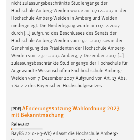
nicht zulassungsbeschränkte Studiengänge der
Cookie Laufzeit:
Hochschule
Amberg-Weiden
wurde am 07.12.2007 in der
Max. 13 Monate
Hochschule
Amberg-Weiden
in Amberg und
Weiden
niedergelegt. Die Niederlegung wurde am 07.12.2007
durch [...] aufgrund des Beschlusses des Senats der
Hochschule
Amberg-Weiden
vom 19.11.2007 sowie der
MARKETING
Genehmigung des Präsidenten der Hochschule
Amberg-
Marketing Cookies werden von Drittanbietern
Weiden
vom 23.11.2007. Amberg, 7. Dezember 2007 [...]
verwendet, um personalisierte Werbung anzuzeigen.
zulassungsbeschränkte Studiengänge der Hochschule für
Sie tun dies, indem sie Besucher über Websites
Angewandte Wissenschaften Fachhochschule
Amberg-
hinweg verfolgen.
Weiden
vom 7. Dezember 2007 Aufgrund von Art. 13 Abs.
1 Satz 2 des Bayerischen Hochschulgesetzes
Google Ads
Name:
AEnderungssatzung Wahlordnung 2023
[PDF]
_gcl_au
mit Bekanntmachung
Anbieter:
Relevanz:
Google Ireland Limited
BayRS 2210-1-3-WK) erlässt die Hochschule
Amberg-
Zweck: