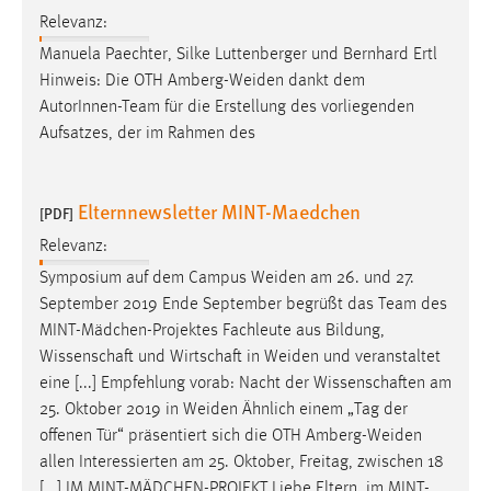
Relevanz:
Manuela Paechter, Silke Luttenberger und Bernhard Ertl
Hinweis: Die OTH
Amberg-Weiden
dankt dem
AutorInnen-Team für die Erstellung des vorliegenden
Aufsatzes, der im Rahmen des
Elternnewsletter MINT-Maedchen
[PDF]
Relevanz:
Symposium auf dem Campus
Weiden
am 26. und 27.
September 2019 Ende September begrüßt das Team des
MINT-Mädchen-Projektes Fachleute aus Bildung,
Wissenschaft und Wirtschaft in
Weiden
und veranstaltet
eine [...] Empfehlung vorab: Nacht der Wissenschaften am
25. Oktober 2019 in
Weiden
Ähnlich einem „Tag der
offenen Tür“ präsentiert sich die OTH
Amberg-Weiden
allen Interessierten am 25. Oktober, Freitag, zwischen 18
[...] IM MINT-MÄDCHEN-PROJEKT Liebe Eltern, im MINT-