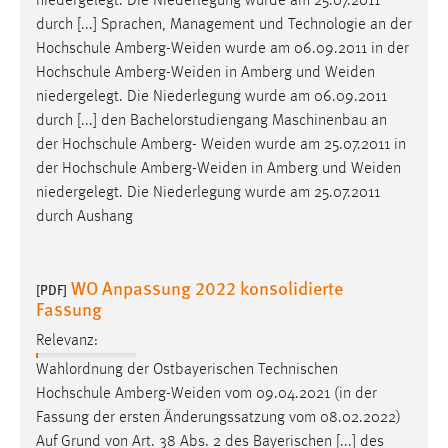
niedergelegt. Die Niederlegung wurde am 25.07.2011
EXTERNE MEDIEN
durch [...] Sprachen, Management und Technologie an der
Um Inhalte von Videoplattformen und Social Media
Hochschule
Amberg-Weiden
wurde am 06.09.2011 in der
Plattformen anzeigen zu können, werden von diesen
Hochschule
Amberg-Weiden
in Amberg und
Weiden
externen Medien Cookies gesetzt.
niedergelegt. Die Niederlegung wurde am 06.09.2011
durch [...] den Bachelorstudiengang Maschinenbau an
YouTube
der Hochschule Amberg-
Weiden
wurde am 25.07.2011 in
der Hochschule
Amberg-Weiden
in Amberg und
Weiden
niedergelegt. Die Niederlegung wurde am 25.07.2011
Vimeo
durch Aushang
WO Anpassung 2022 konsolidierte
[PDF]
Fassung
Relevanz:
Wahlordnung der Ostbayerischen Technischen
Hochschule
Amberg-Weiden
vom 09.04.2021 (in der
Fassung der ersten Änderungssatzung vom 08.02.2022)
Auf Grund von Art. 38 Abs. 2 des Bayerischen [...] des