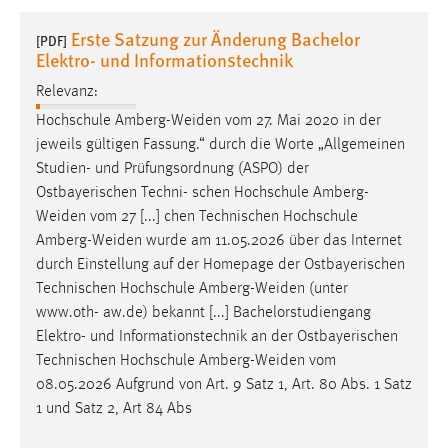
1 Jahr
Erste Satzung zur Änderung Bachelor
[PDF]
Elektro- und Informationstechnik
Performance
Relevanz:
Name:
Hochschule
Amberg-Weiden
vom 27. Mai 2020 in der
staticfilecache
jeweils gültigen Fassung.“ durch die Worte „Allgemeinen
Studien- und Prüfungsordnung (ASPO) der
Zweck:
Ostbayerischen Techni- schen Hochschule
Amberg-
Für performante Seitenauslieferung wird in diesem Cookie
Weiden
vom 27 [...] chen Technischen Hochschule
gespeichert, ob man eingeloggt ist.
Amberg-Weiden
wurde am 11.05.2026 über das Internet
durch Einstellung auf der Homepage der Ostbayerischen
Sprachpräferenz
Technischen Hochschule
Amberg-Weiden
(unter
www.oth- aw.de) bekannt [...] Bachelorstudiengang
Name:
Elektro- und Informationstechnik an der Ostbayerischen
site-language-preference
Technischen Hochschule
Amberg-Weiden
vom
Zweck:
08.05.2026 Aufgrund von Art. 9 Satz 1, Art. 80 Abs. 1 Satz
Das Cookie speichert die gewählte Sprache der Website.
1 und Satz 2, Art 84 Abs
Cookie Laufzeit: