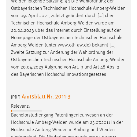
Weiden
folgende Satzung: § 1 Die Wahlordnung der
Conversion-Tracking
Ostbayerischen Technischen Hochschule
Amberg-Weiden
vom 09. April 2021, zuletzt geändert durch [...] chen
Cookie Laufzeit:
Technischen Hochschule
Amberg-Weiden
wurde am
3 Monate
20.04.2023 über das Internet durch Einstellung auf der
Homepage der Ostbayerischen Technischen Hochschule
Facebook Pixel
Amberg-Weiden
(unter www.oth-aw.de) bekannt [...]
Zweite Satzung zur Änderung der Wahlordnung der
Name:
Ostbayerischen Technischen Hochschule
Amberg-Weiden
_fbp
vom 20.04.2023 Aufgrund von Art. 9 und Art 48 Abs. 2
Anbieter:
des Bayerischen Hochschulinnovationsgesetzes
Facebook
Zweck:
Amtsblatt Nr. 2011-3
[PDF]
Conversion-Tracking
Relevanz:
Cookie Laufzeit:
Bachelorstudiengang Patentingenieurwesen an der
3 Monate
Hochschule
Amberg-Weiden
wurde am 25.07.2011 in der
Hochschule
Amberg-Weiden
in Amberg und
Weiden