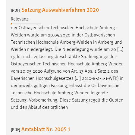
30 Tage
Satzung Auswahlverfahren 2020
[PDF]
Chat
Relevanz:
der Ostbayerischen Technischen Hochschule
Amberg-
Name:
Weiden
wurde am 20.05.2020 in der Ostbayerischen
MibewSessionID, MIBEW_UserID, mibew_locale, mibew-
Technischen Hochschule
Amberg-Weiden
in Amberg und
chat-frame-style-5e9dbeb1811c0446
Weiden
niedergelegt. Die Niederlegung wurde am 20 [...]
Zweck:
ng für nicht zulassungsbeschränkte Studiengänge der
Wird benötigt um die Chatfunktion nutzen zu können.
Ostbayerischen Technischen Hochschule
Amberg-Weiden
vom 20.05.2020 Aufgrund von Art. 13 Abs. 1 Satz 2 des
Cookie Laufzeit:
Bayerischen Hochschulgesetzes [...] 2210-8-2- 1-1-WFK) in
MibewSessionID, mibew-chat-frame-style-
der jeweils gültigen Fassung, erlässt die Ostbayerische
5e9dbeb1811c0446 = Sitzungslaufzeit, mibew_locale = 3
Jahre, MIBEW_UserID = 1 Jahr
Technische Hochschule
Amberg-Weiden
folgende
Satzung: Vorbemerkung: Diese Satzung regelt die Quoten
und den Ablauf des örtlichen
Login
Name:
Amtsblatt Nr. 2005 1
fe_user, be_user, be_lastLoginProvider
[PDF]