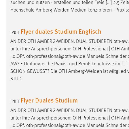
suchen und nutzen - erstellen und teilen Freie [...] 2,5 
Cookie Laufzeit:
MibewSessionID, mibew-chat-frame-
Hochschule
Amberg-Weiden
Medien konzipieren - Praxis
style-5e9dbeb1811c0446 =
Sitzungslaufzeit, mibew_locale = 3
Jahre, MIBEW_UserID = 1 Jahr
Flyer duales Studium Englisch
[PDF]
Login
AN DER OTH
AMBERG-WEIDEN
. DUAL STUDIEREN oth-aw.
unter Ihre Ansprechpersonen: OTH Professional | OTH
Amb
Name:
fe_user, be_user, be_lastLoginProvider
i.d.OPf. oth-professional@oth-aw.de Manuela Schneid
AW? • Umfangreiche Praxis- und Berufskenntnisse im [...]
Zweck:
Dieser Cookie ist notwendig um sich an
der Website einloggen zu können.
SCHON GEWUSST? Die OTH
Amberg-Weiden
ist Mitglied
STUD
Cookie Laufzeit:
24 Stunden
Flyer Duales Studium
[PDF]
STATISTIK
AN DER OTH
AMBERG-WEIDEN
. DUAL STUDIEREN oth-aw.
Statistik Cookies erfassen Informationen anonym.
unter Ihre Ansprechpersonen: OTH Professional | OTH
Amb
Diese Informationen helfen uns zu verstehen, wie
i.d.OPf. oth-professional@oth-aw.de Manuela Schneid
unsere Besucher unsere Website nutzen.