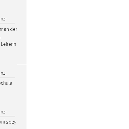
nz:
r an der
.
Leiterin
nz:
schule
nz:
Juni 2025