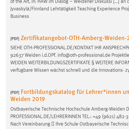
of the Art, in: HAW im Dialog –
Weidener
Diskussi [...] an
in diesem Cookie gespeichert, ob man
Jyvaskylä/Finnland Lehrtätigkeit Teaching Experience 
eingeloggt ist.
Business
Sprachpräferenz
Zertifikatangebot-OTH-Amberg-Weiden-
[PDF]
Name:
site-language-preference
SIEHE OTH-PROFESSIONAL.DE/KONTAKT IHR ANSPRECHPAR
Zweck:
Das Cookie speichert die gewählte
92637
Weiden
i.d.OPf. info@oth-professional.de Projektl
Sprache der Website.
WEIDEN
WEITERBILDUNGSZERTIFIKATE § WEITERE INFORM
Cookie Laufzeit:
30 Tage
verfügbare Wissen wächst schnell und die Innovations- z
Chat
Fortbildungskatalog für Lehrer*innen 
[PDF]
Name:
MibewSessionID, MIBEW_UserID,
Weiden 2019
mibew_locale, mibew-chat-frame-style-
5e9dbeb1811c0446
Ostbayerische Technische Hochschule
Amberg-Weiden
Di
PROFESSIONAL.DE/LEHRERINNEN TEL.: +49 (9621) 482-313
Zweck:
Wird benötigt um die Chatfunktion
Nach Vereinbarung  Ihre Schule Ostbayerische Techni
nutzen zu können.