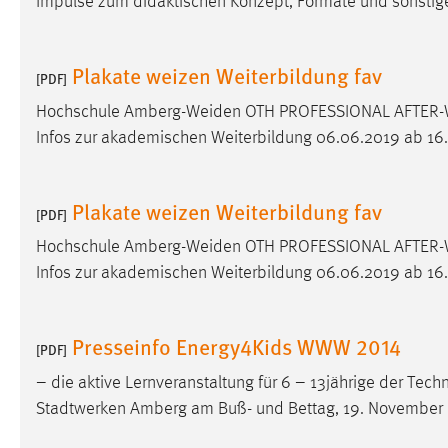
Impulse zum didaktischen Konzept, Formate und sonst
externen Medien Cookies gesetzt.
YouTube
Plakate weizen Weiterbildung fav
[PDF]
Hochschule
Amberg-Weiden
OTH PROFESSIONAL AFTER-
Vimeo
Infos zur akademischen Weiterbildung 06.06.2019 ab 16
Plakate weizen Weiterbildung fav
[PDF]
Hochschule
Amberg-Weiden
OTH PROFESSIONAL AFTER-
Infos zur akademischen Weiterbildung 06.06.2019 ab 16
Presseinfo Energy4Kids WWW 2014
[PDF]
– die aktive Lernveranstaltung für 6 – 13jährige der Te
Stadtwerken Amberg am Buß- und Bettag, 19. November 2