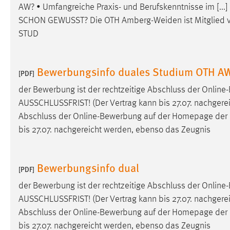
AW? • Umfangreiche Praxis- und Berufskenntnisse im [...]
SCHON GEWUSST? Die OTH
Amberg-Weiden
ist Mitglied
Matomo
STUD
Name:
_pk_ref, _pk_cvar, _pk_id, _pk_ses
Zweck:
Zugriffsstatistik
Bewerbungsinfo duales Studium OTH A
[PDF]
Cookie Laufzeit:
Max. 13 Monate
der Bewerbung ist der rechtzeitige Abschluss der Onli
AUSSCHLUSSFRIST! (Der Vertrag kann bis 27.07. nachgereic
Abschluss der Online-Bewerbung auf der Homepage de
MARKETING
bis 27.07. nachgereicht werden, ebenso das Zeugnis
Marketing Cookies werden von Drittanbietern
verwendet, um personalisierte Werbung anzuzeigen.
Sie tun dies, indem sie Besucher über Websites
Bewerbungsinfo dual
[PDF]
hinweg verfolgen.
der Bewerbung ist der rechtzeitige Abschluss der Onli
AUSSCHLUSSFRIST! (Der Vertrag kann bis 27.07. nachgereic
Google Ads
Abschluss der Online-Bewerbung auf der Homepage de
Name:
_gcl_au
bis 27.07. nachgereicht werden, ebenso das Zeugnis