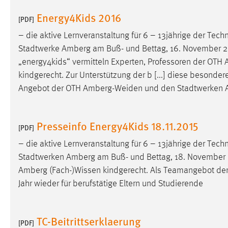
Energy4Kids 2016
[PDF]
– die aktive Lernveranstaltung für 6 – 13jährige der Te
Stadtwerke Amberg am Buß- und Bettag, 16. November 2016
„energy4kids“ vermitteln Experten, Professoren der OTH
kindgerecht. Zur Unterstützung der b [...] diese besond
Angebot der OTH
Amberg-Weiden
und den Stadtwerken A
Presseinfo Energy4Kids 18.11.2015
[PDF]
– die aktive Lernveranstaltung für 6 – 13jährige der Te
Stadtwerken Amberg am Buß- und Bettag, 18. November 20
Amberg (Fach-)Wissen kindgerecht. Als Teamangebot de
Jahr wieder für berufstätige Eltern und Studierende
TC-Beitrittserklaerung
[PDF]