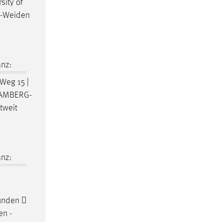
sity of
-Weiden
nz:
Weg 15 |
AMBERG-
tweit
nz:
unden 
en -