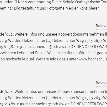
Zeitstunden  Nach Vereinbarung  Ihre Schule Ostbayerische Te
seminar Bildgestaltung und Fotografie Medien konzipieren
Releva
de/dual Weitere Infos und unsere Kooperationsunternehmen f
erg-Weiden
Hetzenrichter [...] Hetzenrichter Weg 15 | 92637
W
er 0961 382-1192 ma.schneider@oth-aw.de DEINE VORTEILEW
 zwischen Lehre und Praxis, Wissenschaft und Wirtschaft garan
 von hochschule dual. Weitere Infos dazu unter www.hochschul
Releva
de/dual Weitere Infos und unsere Kooperationsunternehmen f
erg-Weiden
Hetzenrichter [...] Hetzenrichter Weg 15 | 92637
W
er 0961 382-1192 ma.schneider@oth-aw.de DEINE VORTEILEW