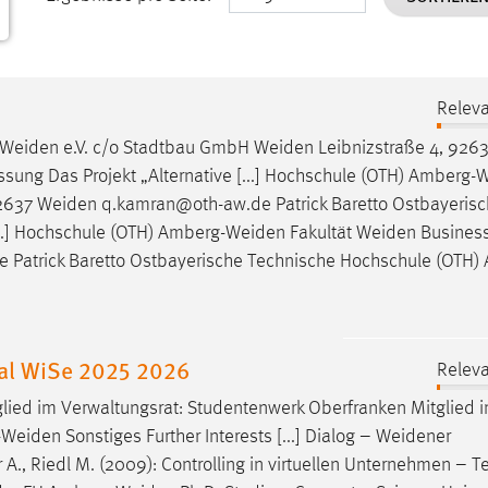
Releva
Weiden
e.V. c/o Stadtbau GmbH
Weiden
Leibnizstraße 4, 926
ng Das Projekt „Alternative [...] Hochschule (OTH)
Amberg-W
92637
Weiden
q.kamran@oth-aw.de Patrick Baretto Ostbayeris
...] Hochschule (OTH)
Amberg-Weiden
Fakultät
Weiden
Business
Patrick Baretto Ostbayerische Technische Hochschule (OTH)
nal WiSe 2025 2026
Releva
glied im Verwaltungsrat: Studentenwerk Oberfranken Mitglied 
-Weiden
Sonstiges Further Interests [...] Dialog –
Weidener
 A., Riedl M. (2009): Controlling in virtuellen Unternehmen – Tei