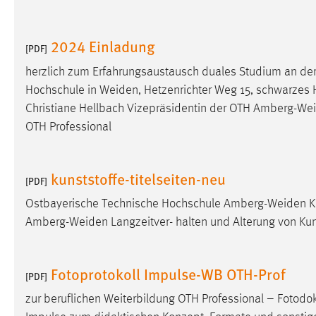
Anbieter:
Google Ireland Limited
Zweck:
2024 Einladung
Conversion-Tracking
[PDF]
Cookie Laufzeit:
3 Monate
herzlich zum Erfahrungsaustausch duales Studium an d
Hochschule in
Weiden
, Hetzenrichter Weg 15, schwarzes 
Facebook Pixel
Christiane Hellbach Vizepräsidentin der OTH
Amberg-We
OTH Professional
Name:
_fbp
Anbieter:
Facebook
kunststoffe-titelseiten-neu
[PDF]
Zweck:
Conversion-Tracking
Ostbayerische Technische Hochschule
Amberg-Weiden
K
Cookie Laufzeit:
3 Monate
Amberg-Weiden
Langzeitver- halten und Alterung von Kun
Fotoprotokoll Impulse-WB OTH-Prof
EXTERNE MEDIEN
[PDF]
Um Inhalte von Videoplattformen und Social Media
zur beruflichen Weiterbildung OTH Professional – Foto
Plattformen anzeigen zu können, werden von diesen