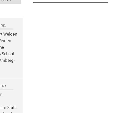
nz:
37
Weiden
eiden
che
 School
Amberg-
nz:
im
l 1: State