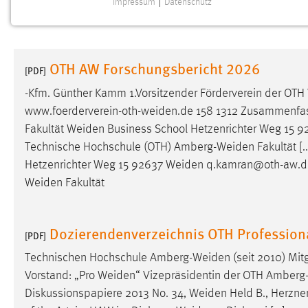
Impressum
|
Datenschutz
NOTWENDIGE COOKIES
Notwendige Cookies ermöglichen grundlegende
Funktionen und sind für die einwandfreie Funktion der
OTH AW Forschungsbericht 2026
Website erforderlich.
[PDF]
-Kfm. Günther Kamm 1.Vorsitzender Förderverein der OTH
Einverständnis
www.foerderverein-oth-weiden.de
158 1312 Zusammenfassu
Fakultät
Weiden
Business School Hetzenrichter Weg 15 
Name:
cookie_consent
Technische Hochschule (OTH)
Amberg-Weiden
Fakultät [
Zweck:
Dieser Cookie speichert die
Hetzenrichter Weg 15 92637
Weiden
q.kamran@oth-aw.de 
ausgewählten Einverständnis-Optionen
Weiden
Fakultät
des Benutzers
Cookie Laufzeit:
1 Jahr
Dozierendenverzeichnis OTH Professio
[PDF]
Performance
Technischen Hochschule
Amberg-Weiden
(seit 2010) Mit
Vorstand: „Pro
Weiden
“ Vizepräsidentin der OTH
Amberg
Name:
staticfilecache
Diskussionspapiere 2013 No. 34,
Weiden
Held B., Herzner
Zweck:
Für performante Seitenauslieferung wird