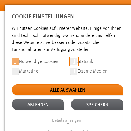
Zum Hauptinhalt springen
COOKIE EINSTELLUNGEN
Wir nutzen Cookies auf unserer Website. Einige von ihnen
sind technisch notwendig, während andere uns helfen,
diese Website zu verbessern oder zusätzliche
SUCHE
Funktionalitäten zur Verfügung zu stellen.
Notwendige Cookies
Statistik
Marketing
Externe Medien
ALLE AUSWÄHLEN
TYP: DATEIEN
ALLE FILTER ENTFERNEN
Aktive Filter:
ABLEHNEN
SPEICHERN
Gesucht nach "weide".
Es wurden 2787 Ergebnisse gefund
Details anzeigen