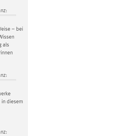
nz:
Weise – bei
Wissen
g als
rinnen
nz:
werke
 in diesem
nz: