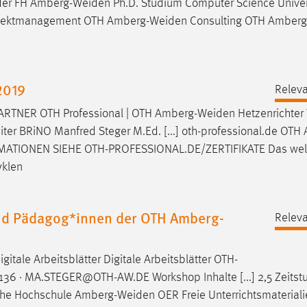
 der FH
Amberg-Weiden
Ph.D. Studium Computer Science Univer
Projektmanagement OTH
Amberg-Weiden
Consulting OTH
Amberg
2019
Releva
TNER OTH Professional | OTH
Amberg-Weiden
Hetzenrichter 
eiter BRiNO Manfred Steger M.Ed. [...] oth-professional.de OTH
ATIONEN SIEHE OTH-PROFESSIONAL.DE/ZERTIFIKATE Das wel
yklen
und Pädagog*innen der OTH Amberg-
Releva
gitale Arbeitsblätter Digitale Arbeitsblätter OTH-
6 · MA.STEGER@OTH-AW.DE Workshop Inhalte [...] 2,5 Zeitst
sche Hochschule
Amberg-Weiden
OER Freie Unterrichtsmateriali