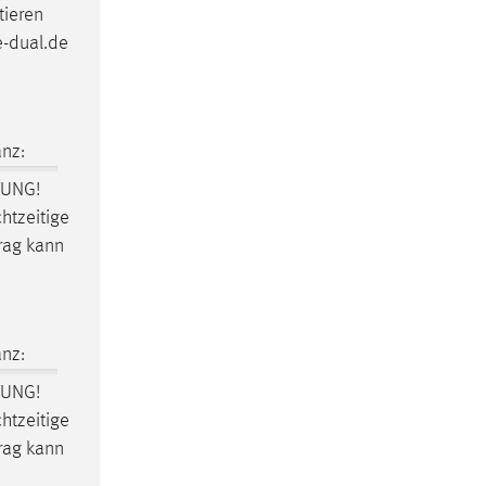
tieren
e-dual.de
nz:
TUNG!
htzeitige
rag kann
nz:
TUNG!
htzeitige
rag kann