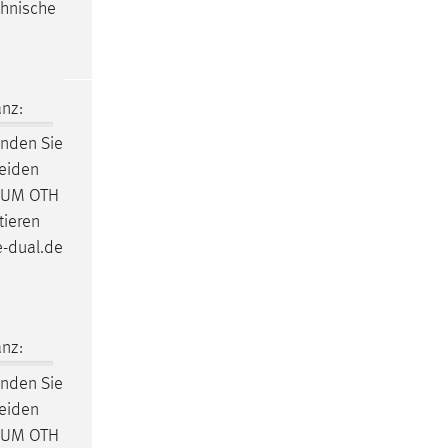
chnische
nz:
inden Sie
eiden
ARUM OTH
tieren
e-dual.de
nz:
inden Sie
eiden
ARUM OTH