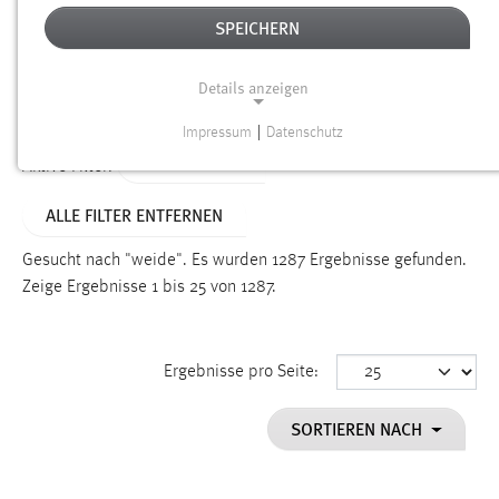
SPEICHERN
Alter
Details anzeigen
SUCHEN
Impressum
|
Datenschutz
NOTWENDIGE COOKIES
TYP: DATEIEN
Aktive Filter:
Notwendige Cookies ermöglichen grundlegende
ALLE FILTER ENTFERNEN
Funktionen und sind für die einwandfreie Funktion der
Website erforderlich.
Gesucht nach "weide".
Es wurden 1287 Ergebnisse gefunden.
Zeige Ergebnisse 1 bis 25 von 1287.
Einverständnis
Name:
cookie_consent
Ergebnisse pro Seite:
Zweck:
SORTIEREN NACH
Dieser Cookie speichert die ausgewählten Einverständnis-
Optionen des Benutzers
Cookie Laufzeit: