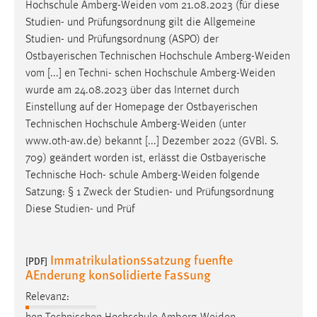
Hochschule
Amberg-Weiden
vom 21.08.2023 (für diese
Studien- und Prüfungsordnung gilt die Allgemeine
Cookie Laufzeit:
Studien- und Prüfungsordnung (ASPO) der
Max. 13 Monate
Ostbayerischen Technischen Hochschule
Amberg-Weiden
vom [...] en Techni- schen Hochschule
Amberg-Weiden
wurde am 24.08.2023 über das Internet durch
MARKETING
Einstellung auf der Homepage der Ostbayerischen
Marketing Cookies werden von Drittanbietern
Technischen Hochschule
Amberg-Weiden
(unter
verwendet, um personalisierte Werbung anzuzeigen.
www.oth-aw.de) bekannt [...] Dezember 2022 (GVBl. S.
Sie tun dies, indem sie Besucher über Websites
709) geändert worden ist, erlässt die Ostbayerische
hinweg verfolgen.
Technische Hoch- schule
Amberg-Weiden
folgende
Satzung: § 1 Zweck der Studien- und Prüfungsordnung
Google Ads
Diese Studien- und Prüf
Name:
_gcl_au
Immatrikulationssatzung fuenfte
[PDF]
AEnderung konsolidierte Fassung
Anbieter:
Google Ireland Limited
Relevanz:
Zweck: