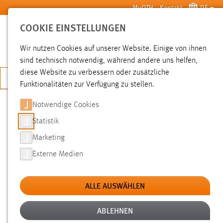
Zum Hauptinhalt springen
MyOTH
Kontakt
DE
COOKIE EINSTELLUNGEN
SUCHE
Wir nutzen Cookies auf unserer Website. Einige von ihnen
sind technisch notwendig, während andere uns helfen,
diese Website zu verbessern oder zusätzliche
JETZT BEWERBEN
Funktionalitäten zur Verfügung zu stellen.
Notwendige Cookies
SUCHE
Statistik
Marketing
FILTER
Externe Medien
Typ
ALLE AUSWÄHLEN
Erstellungsdatum
ABLEHNEN