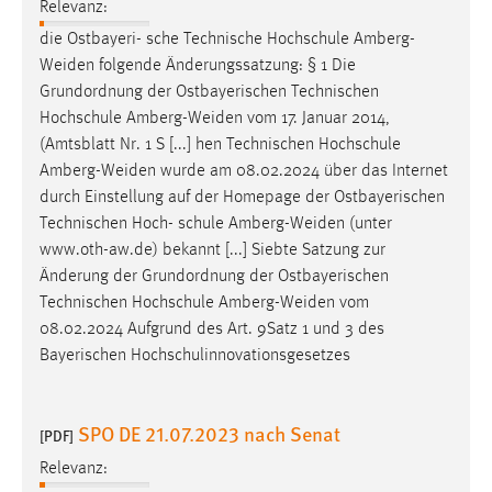
Relevanz:
Zweck:
die Ostbayeri- sche Technische Hochschule
Amberg-
Dieser Cookie ist notwendig um sich an der Website
Weiden
folgende Änderungssatzung: § 1 Die
einloggen zu können.
Grundordnung der Ostbayerischen Technischen
Cookie Laufzeit:
Hochschule
Amberg-Weiden
vom 17. Januar 2014,
24 Stunden
(Amtsblatt Nr. 1 S [...] hen Technischen Hochschule
Amberg-Weiden
wurde am 08.02.2024 über das Internet
durch Einstellung auf der Homepage der Ostbayerischen
STATISTIK
Technischen Hoch- schule
Amberg-Weiden
(unter
www.oth-aw.de) bekannt [...] Siebte Satzung zur
Statistik Cookies erfassen Informationen anonym.
Änderung der Grundordnung der Ostbayerischen
Diese Informationen helfen uns zu verstehen, wie
Technischen Hochschule
Amberg-Weiden
vom
unsere Besucher unsere Website nutzen.
08.02.2024 Aufgrund des Art. 9Satz 1 und 3 des
Matomo
Bayerischen Hochschulinnovationsgesetzes
Name:
_pk_ref, _pk_cvar, _pk_id, _pk_ses
SPO DE 21.07.2023 nach Senat
[PDF]
Zweck:
Relevanz:
Zugriffsstatistik