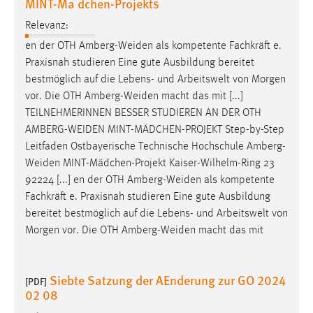
MINT-Ma dchen-Projekts
30 Tage
Relevanz:
Chat
en der OTH
Amberg-Weiden
als kompetente Fachkräft e.
Praxisnah studieren Eine gute Ausbildung bereitet
Name:
bestmöglich auf die Lebens- und Arbeitswelt von Morgen
MibewSessionID, MIBEW_UserID, mibew_locale, mibew-
vor. Die OTH
Amberg-Weiden
macht das mit [...]
chat-frame-style-5e9dbeb1811c0446
TEILNEHMERINNEN BESSER STUDIEREN AN DER OTH
Zweck:
AMBERG-WEIDEN
MINT-MÄDCHEN-PROJEKT Step-by-Step
Wird benötigt um die Chatfunktion nutzen zu können.
Leitfaden Ostbayerische Technische Hochschule
Amberg-
Weiden
MINT-Mädchen-Projekt Kaiser-Wilhelm-Ring 23
Cookie Laufzeit:
92224 [...] en der OTH
Amberg-Weiden
als kompetente
MibewSessionID, mibew-chat-frame-style-
Fachkräft e. Praxisnah studieren Eine gute Ausbildung
5e9dbeb1811c0446 = Sitzungslaufzeit, mibew_locale = 3
bereitet bestmöglich auf die Lebens- und Arbeitswelt von
Jahre, MIBEW_UserID = 1 Jahr
Morgen vor. Die OTH
Amberg-Weiden
macht das mit
Login
Siebte Satzung der AEnderung zur GO 2024
[PDF]
Name:
02 08
fe_user, be_user, be_lastLoginProvider