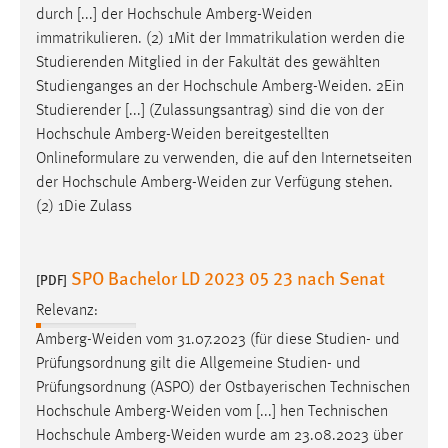
durch [...] der Hochschule
Amberg-Weiden
immatrikulieren. (2) 1Mit der Immatrikulation werden die
Studierenden Mitglied in der Fakultät des gewählten
Studienganges an der Hochschule
Amberg-Weiden
. 2Ein
Studierender [...] (Zulassungsantrag) sind die von der
Hochschule
Amberg-Weiden
bereitgestellten
Onlineformulare zu verwenden, die auf den Internetseiten
der Hochschule
Amberg-Weiden
zur Verfügung stehen.
(2) 1Die Zulass
SPO Bachelor LD 2023 05 23 nach Senat
[PDF]
Relevanz:
Amberg-Weiden
vom 31.07.2023 (für diese Studien- und
Prüfungsordnung gilt die Allgemeine Studien- und
Prüfungsordnung (ASPO) der Ostbayerischen Technischen
Hochschule
Amberg-Weiden
vom [...] hen Technischen
Hochschule
Amberg-Weiden
wurde am 23.08.2023 über