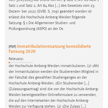
vom 31.07.2023 Auf Grund von Art. 9 Satz 1, Art. 80 Abs. 1
Satz 1 und Satz 2, Art 84 Abs [...] des Gesetzes vom 23.
Dezem- ber 2022 (GVBl. S. 709) geändert worden ist
erlässt die Hochschule
Amberg-Weiden
folgende
Satzung: § 1 Die Allgemeinen Studien- und
Prüfungsordnung (ASPO) an der Os
Immatrikulationssatzung konsolidierte
[PDF]
Fassung 2020
Relevanz:
der Hochschule
Amberg-Weiden
immatrikulieren. (2) 1Mit
der Immatrikulation werden die Studierenden Mitglied in
der Fakultät des gewählten Studienganges an der
Hochschule
Amberg-Weiden
. 2Ein Studierender [...]
(Zulassungsantrag) sind die von der Hochschule
Amberg-
Weiden
bereitgestellten Onlineformulare zu verwenden,
die auf den Internetseiten der Hochschule
Amberg-
Weiden
zur Verfügung stehen. (2) 1Die Zulass [...]