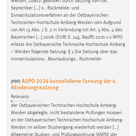
Weiden
, zuletzt geändert durch Satzung vom 08.
September [...] s-, Rückmelde- und
Exmatrikulationsverfahren an der Ostbayerischen
Technischen Hochschule
Amberg-Weiden
vom Aufgrund
von Art 13 Abs. 1 S. 2 in Verbindung mit Art. 5 Abs. 4 des
Bayerischen [...] 2006 (GVBI S. 245, BayRS 2210-1-1-WFK)
erlässt die Ostbayerische Technische Hochschule Amberg
–
Weiden
folgende Satzung: § 1 Die Satzung über das
Immatrikulations-, Beurlaubungs-, Rückmelde-
ASPO 2024 konsolidierte Fassung der 4.
[PDF]
AEnderungssatzung
Relevanz:
der Ostbayerischen Technischen Hochschule
Amberg-
Weiden
abgelegte, nicht bestandene Prüfungen müssen
an der Ostbayerischen Technischen Hochschule
Amberg-
Weiden
im selben Studiengang wiederholt werden [...]
Allgemeine Studien- und Prüfungsordnung (ASPO) der