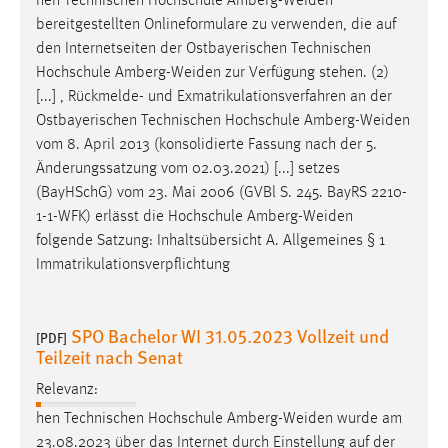
hen Technischen Hochschule
Amberg-Weiden
Conversion-Tracking
bereitgestellten Onlineformulare zu verwenden, die auf
den Internetseiten der Ostbayerischen Technischen
Cookie Laufzeit:
Hochschule
Amberg-Weiden
zur Verfügung stehen. (2)
3 Monate
[...] , Rückmelde- und Exmatrikulationsverfahren an der
Ostbayerischen Technischen Hochschule
Amberg-Weiden
Facebook Pixel
vom 8. April 2013 (konsolidierte Fassung nach der 5.
Änderungssatzung vom 02.03.2021) [...] setzes
Name:
(BayHSchG) vom 23. Mai 2006 (GVBl S. 245. BayRS 2210-
_fbp
1-1-WFK) erlässt die Hochschule
Amberg-Weiden
Anbieter:
folgende Satzung: Inhaltsübersicht A. Allgemeines § 1
Facebook
Immatrikulationsverpflichtung
Zweck:
Conversion-Tracking
SPO Bachelor WI 31.05.2023 Vollzeit und
[PDF]
Teilzeit nach Senat
Cookie Laufzeit:
3 Monate
Relevanz:
hen Technischen Hochschule
Amberg-Weiden
wurde am
23.08.2023 über das Internet durch Einstellung auf der