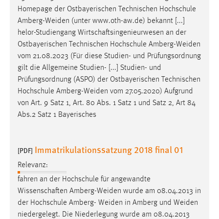
EXTERNE MEDIEN
Homepage der Ostbayerischen Technischen Hochschule
Um Inhalte von Videoplattformen und Social Media
Amberg-Weiden
(unter www.oth-aw.de) bekannt [...]
Plattformen anzeigen zu können, werden von diesen
helor-Studiengang Wirtschaftsingenieurwesen an der
externen Medien Cookies gesetzt.
Ostbayerischen Technischen Hochschule
Amberg-Weiden
vom 21.08.2023 (Für diese Studien- und Prüfungsordnung
YouTube
gilt die Allgemeine Studien- [...] Studien- und
Prüfungsordnung (ASPO) der Ostbayerischen Technischen
Hochschule
Amberg-Weiden
vom 27.05.2020) Aufgrund
Vimeo
von Art. 9 Satz 1, Art. 80 Abs. 1 Satz 1 und Satz 2, Art 84
Abs.2 Satz 1 Bayerisches
Immatrikulationssatzung 2018 final 01
[PDF]
Relevanz:
fahren an der Hochschule für angewandte
Wissenschaften
Amberg-Weiden
wurde am 08.04.2013 in
der Hochschule Amberg-
Weiden
in Amberg und
Weiden
niedergelegt. Die Niederlegung wurde am 08.04.2013