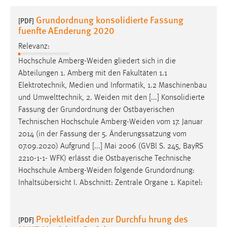
1 Jahr
Grundordnung konsolidierte Fassung
[PDF]
fuenfte AEnderung 2020
Performance
Relevanz:
Name:
Hochschule
Amberg-Weiden
gliedert sich in die
staticfilecache
Abteilungen 1. Amberg mit den Fakultäten 1.1
Elektrotechnik, Medien und Informatik, 1.2 Maschinenbau
Zweck:
und Umwelttechnik, 2.
Weiden
mit den [...] Konsolidierte
Für performante Seitenauslieferung wird in diesem Cookie
Fassung der Grundordnung der Ostbayerischen
gespeichert, ob man eingeloggt ist.
Technischen Hochschule
Amberg-Weiden
vom 17. Januar
2014 (in der Fassung der 5. Änderungssatzung vom
Sprachpräferenz
07.09.2020) Aufgrund [...] Mai 2006 (GVBl S. 245, BayRS
2210-1-1- WFK) erlässt die Ostbayerische Technische
Name:
Hochschule
Amberg-Weiden
folgende Grundordnung:
site-language-preference
Inhaltsübersicht I. Abschnitt: Zentrale Organe 1. Kapitel:
Zweck:
Das Cookie speichert die gewählte Sprache der Website.
Projektleitfaden zur Durchfu hrung des
[PDF]
Cookie Laufzeit: