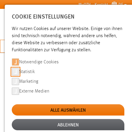
Zum Hauptinhalt springen
MyOTH
Kontakt
DE
COOKIE EINSTELLUNGEN
SUCHE
Wir nutzen Cookies auf unserer Website. Einige von ihnen
sind technisch notwendig, während andere uns helfen,
diese Website zu verbessern oder zusätzliche
JETZT BEWERBEN
Funktionalitäten zur Verfügung zu stellen.
Notwendige Cookies
SUCHE
Statistik
Marketing
FILTER
Externe Medien
Typ
ALLE AUSWÄHLEN
Erstellungsdatum
ABLEHNEN