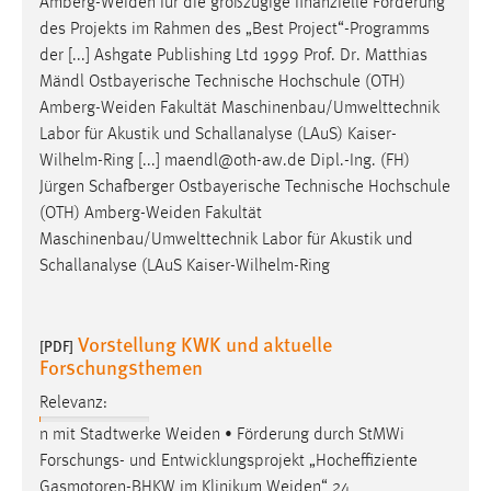
Amberg-Weiden
für die großzügige finanzielle Förderung
des Projekts im Rahmen des „Best Project“-Programms
der [...] Ashgate Publishing Ltd 1999 Prof. Dr. Matthias
Mändl Ostbayerische Technische Hochschule (OTH)
Amberg-Weiden
Fakultät Maschinenbau/Umwelttechnik
Labor für Akustik und Schallanalyse (LAuS) Kaiser-
Wilhelm-Ring [...] maendl@oth-aw.de Dipl.-Ing. (FH)
Jürgen Schafberger Ostbayerische Technische Hochschule
(OTH)
Amberg-Weiden
Fakultät
Maschinenbau/Umwelttechnik Labor für Akustik und
Schallanalyse (LAuS Kaiser-Wilhelm-Ring
Vorstellung KWK und aktuelle
[PDF]
Forschungsthemen
Relevanz:
n mit Stadtwerke
Weiden
• Förderung durch StMWi
Forschungs- und Entwicklungsprojekt „Hocheffiziente
Gasmotoren-BHKW im Klinikum
Weiden
“ 24