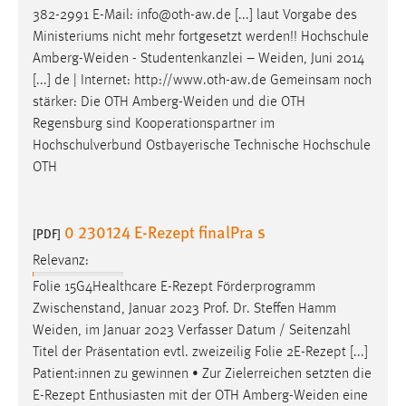
382-2991 E-Mail: info@oth-aw.de [...] laut Vorgabe des
Ministeriums nicht mehr fortgesetzt werden!! Hochschule
Amberg-Weiden
- Studentenkanzlei –
Weiden
, Juni 2014
[...] de | Internet: http://www.oth-aw.de Gemeinsam noch
stärker: Die OTH
Amberg-Weiden
und die OTH
Regensburg sind Kooperationspartner im
Hochschulverbund Ostbayerische Technische Hochschule
OTH
0 230124 E-Rezept finalPra s
[PDF]
Relevanz:
Folie 15G4Healthcare E-Rezept Förderprogramm
Zwischenstand, Januar 2023 Prof. Dr. Steffen Hamm
Weiden
, im Januar 2023 Verfasser Datum / Seitenzahl
Titel der Präsentation evtl. zweizeilig Folie 2E-Rezept [...]
Patient:innen zu gewinnen • Zur Zielerreichen setzten die
E-Rezept Enthusiasten mit der OTH
Amberg-Weiden
eine