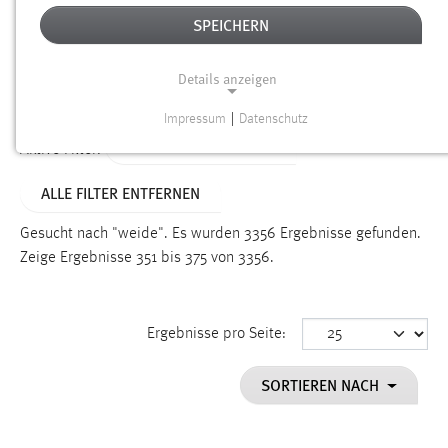
SPEICHERN
Alter
Details anzeigen
SUCHEN
Impressum
|
Datenschutz
NOTWENDIGE COOKIES
ALTER: ÜBER EIN JAHR
Aktive Filter:
Notwendige Cookies ermöglichen grundlegende
ALLE FILTER ENTFERNEN
Funktionen und sind für die einwandfreie Funktion der
Website erforderlich.
Gesucht nach "weide".
Es wurden 3356 Ergebnisse gefunden.
Zeige Ergebnisse 351 bis 375 von 3356.
Einverständnis
Name:
cookie_consent
Ergebnisse pro Seite:
Zweck:
SORTIEREN NACH
Dieser Cookie speichert die ausgewählten Einverständnis-
Optionen des Benutzers
Cookie Laufzeit: