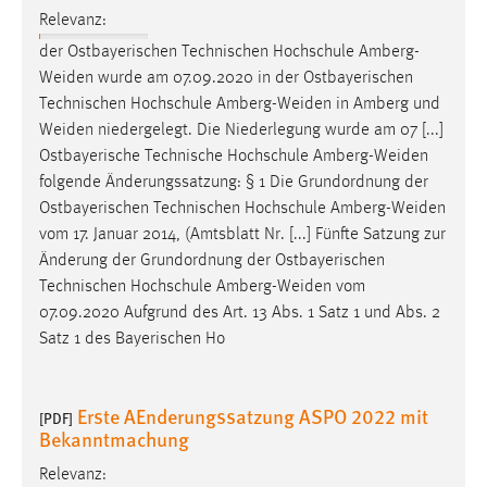
30 Tage
Relevanz:
der Ostbayerischen Technischen Hochschule
Amberg-
Chat
Weiden
wurde am 07.09.2020 in der Ostbayerischen
Technischen Hochschule
Amberg-Weiden
in Amberg und
Name:
Weiden
niedergelegt. Die Niederlegung wurde am 07 [...]
MibewSessionID, MIBEW_UserID, mibew_locale, mibew-
Ostbayerische Technische Hochschule
Amberg-Weiden
chat-frame-style-5e9dbeb1811c0446
folgende Änderungssatzung: § 1 Die Grundordnung der
Zweck:
Ostbayerischen Technischen Hochschule
Amberg-Weiden
Wird benötigt um die Chatfunktion nutzen zu können.
vom 17. Januar 2014, (Amtsblatt Nr. [...] Fünfte Satzung zur
Änderung der Grundordnung der Ostbayerischen
Cookie Laufzeit:
Technischen Hochschule
Amberg-Weiden
vom
MibewSessionID, mibew-chat-frame-style-
5e9dbeb1811c0446 = Sitzungslaufzeit, mibew_locale = 3
07.09.2020 Aufgrund des Art. 13 Abs. 1 Satz 1 und Abs. 2
Jahre, MIBEW_UserID = 1 Jahr
Satz 1 des Bayerischen Ho
Login
Erste AEnderungssatzung ASPO 2022 mit
[PDF]
Bekanntmachung
Name:
fe_user, be_user, be_lastLoginProvider
Relevanz: