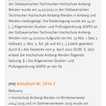
Zweck:
der Ostbayerischen Technischen Hochschule Amberg-
Dieser Cookie ist notwendig um sich an der Website
Weiden
wurde am 14.07.2022 in der Ostbayerischen
einloggen zu können.
Technischen Hochschule
Amberg-Weiden
in Amberg und
Weiden
niedergelegt. Die Niederlegung wurde am 14.07
Cookie Laufzeit:
[...] Allgemeinen Studien- und Prüfungsordnung (ASPO) an
24 Stunden
der Ostbayerischen Technischen Hochschule
Amberg-
Weiden
vom 14.07.2022 Aufgrund von Art. 13 Abs. 1 Satz 2
Halbsatz 2, Abs. 2, Art. 58 und Art [...] zuletzt geändert
STATISTIK
durch § 1 des Gesetzes vom 9. April 2021 (GVBl. S. 182)
Statistik Cookies erfassen Informationen anonym.
erlässt die Hochschule
Amberg-Weiden
folgende
Diese Informationen helfen uns zu verstehen, wie
Satzung: § 1 Die Allgemeinen Studien- und
unsere Besucher unsere Website nutzen.
Prüfungsordnung (ASPO) an der Os
Matomo
Amtsblatt Nr. 2014-2
[PDF]
Name:
Relevanz:
_pk_ref, _pk_cvar, _pk_id, _pk_ses
n Hochschule
Amberg-Weiden
im Wintersemester
Zweck:
2014/2015 und im Sommersemester 2015 wurde am
Zugriffsstatistik