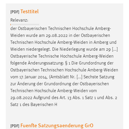
1 Jahr
Testtitel
[PDF]
Relevanz:
Performance
der Ostbayerischen Technischen Hochschule
Amberg-
Name:
Weiden
wurde am 29.08.2022 in der Ostbayerischen
staticfilecache
Technischen Hochschule
Amberg-Weiden
in Amberg und
Weiden
niedergelegt. Die Niederlegung wurde am 29 [...]
Zweck:
Ostbayerische Technische Hochschule
Amberg-Weiden
Für performante Seitenauslieferung wird in diesem Cookie
gespeichert, ob man eingeloggt ist.
folgende Änderungssatzung: § 1 Die Grundordnung der
Ostbayerischen Technischen Hochschule
Amberg-Weiden
vom 17. Januar 2014, (Amtsblatt Nr. [...] Sechste Satzung
Sprachpräferenz
zur Änderung der Grundordnung der Ostbayerischen
Name:
Technischen Hochschule
Amberg-Weiden
vom
site-language-preference
29.08.2022 Aufgrund des Art. 13 Abs. 1 Satz 1 und Abs. 2
Satz 1 des Bayerischen H
Zweck:
Das Cookie speichert die gewählte Sprache der Website.
Fuenfte Satzungsaenderung GrO
Cookie Laufzeit:
[PDF]