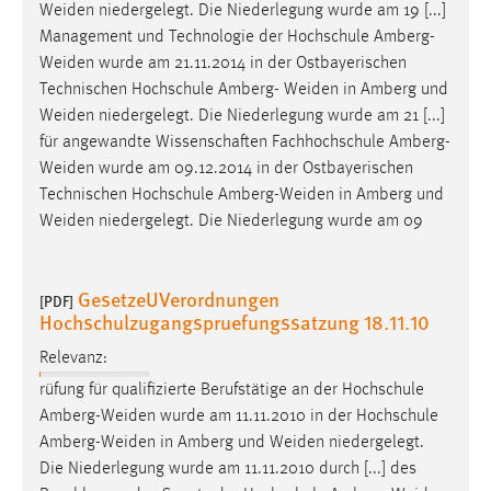
Weiden
niedergelegt. Die Niederlegung wurde am 19 [...]
Conversion-Tracking
Management und Technologie der Hochschule
Amberg-
Cookie Laufzeit:
Weiden
wurde am 21.11.2014 in der Ostbayerischen
3 Monate
Technischen Hochschule Amberg-
Weiden
in Amberg und
Weiden
niedergelegt. Die Niederlegung wurde am 21 [...]
für angewandte Wissenschaften Fachhochschule
Amberg-
Facebook Pixel
Weiden
wurde am 09.12.2014 in der Ostbayerischen
Name:
Technischen Hochschule
Amberg-Weiden
in Amberg und
_fbp
Weiden
niedergelegt. Die Niederlegung wurde am 09
Anbieter:
Facebook
GesetzeUVerordnungen
[PDF]
Hochschulzugangspruefungssatzung 18.11.10
Zweck:
Conversion-Tracking
Relevanz:
Cookie Laufzeit:
rüfung für qualifizierte Berufstätige an der Hochschule
3 Monate
Amberg-Weiden
wurde am 11.11.2010 in der Hochschule
Amberg-Weiden
in Amberg und
Weiden
niedergelegt.
Die Niederlegung wurde am 11.11.2010 durch [...] des