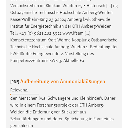
Versuchsreihen im Klinikum
Weiden
25 • Historisch [...] ng
Ostbayerische Technische Hochschule
Amberg-Weiden
Kaiser-Wilhelm-Ring 23 92224 Amberg kwk.oth-aw.de
Institut für Energietechnik an der OTH
Amberg-Weiden
Tel.: +49 (0) 9621 482 3921 www.ifeam [...]
Kompetenzzentrum Kraft-Wärme-Kopplung Ostbayerische
Technische Hochschule
Amberg-Weiden
1. Bedeutung der
KWK für die Energiewende 2. Vorstellung des
Kompetenzzentrums KWK 3. Aktuelle Fo
Aufbereitung von Ammoniaklösungen
[PDF]
Relevanz:
den Menschen (v.a. Schwangere und Kleinkinder). Daher
wird in einem Forschungsprojekt der OTH
Amberg-
Weiden
die Entfernung von Stickstoff aus
Sekundärdüngern und deren Speicherung in Form eines
geruchlosen