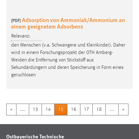
Adsorption von Ammoniak/Ammonium an
[PDF]
einem geeignetem Adsorbens
Relevanz:
den Menschen (v.a. Schwangere und Kleinkinder). Daher
wird in einem Forschungsprojekt der OTH
Amberg-
Weiden
die Entfernung von Stickstoff aus
Sekundärdüngern und deren Speicherung in Form eines
geruchlosen
«
....
13
14
15
16
17
18
....
»
Ostbayerische Technische