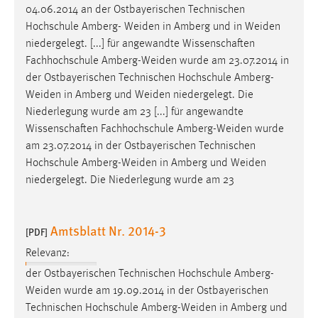
04.06.2014 an der Ostbayerischen Technischen
Cookie Laufzeit:
Hochschule Amberg-
Weiden
in Amberg und in
Weiden
Max. 13 Monate
niedergelegt. [...] für angewandte Wissenschaften
Fachhochschule
Amberg-Weiden
wurde am 23.07.2014 in
der Ostbayerischen Technischen Hochschule
Amberg-
Weiden
in Amberg und
Weiden
niedergelegt. Die
MARKETING
Niederlegung wurde am 23 [...] für angewandte
Marketing Cookies werden von Drittanbietern
Wissenschaften Fachhochschule
Amberg-Weiden
wurde
verwendet, um personalisierte Werbung anzuzeigen.
am 23.07.2014 in der Ostbayerischen Technischen
Sie tun dies, indem sie Besucher über Websites
Hochschule
Amberg-Weiden
in Amberg und
Weiden
hinweg verfolgen.
niedergelegt. Die Niederlegung wurde am 23
Google Ads
Amtsblatt Nr. 2014-3
[PDF]
Name:
_gcl_au
Relevanz:
der Ostbayerischen Technischen Hochschule
Amberg-
Anbieter:
Google Ireland Limited
Weiden
wurde am 19.09.2014 in der Ostbayerischen
Technischen Hochschule
Amberg-Weiden
in Amberg und
Zweck: