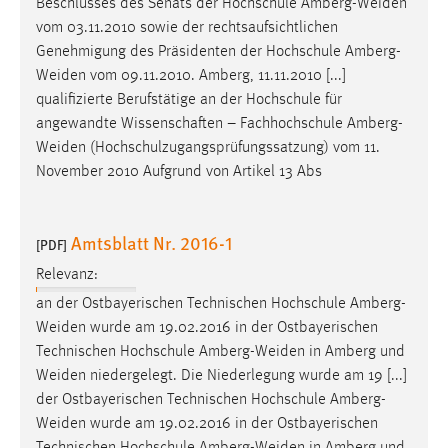
Beschlusses des Senats der Hochschule
Amberg-Weiden
EXTERNE MEDIEN
vom 03.11.2010 sowie der rechtsaufsichtlichen
Um Inhalte von Videoplattformen und Social Media
Genehmigung des Präsidenten der Hochschule
Amberg-
Plattformen anzeigen zu können, werden von diesen
Weiden
vom 09.11.2010. Amberg, 11.11.2010 [...]
externen Medien Cookies gesetzt.
qualifizierte Berufstätige an der Hochschule für
angewandte Wissenschaften – Fachhochschule
Amberg-
YouTube
Weiden
(Hochschulzugangsprüfungssatzung) vom 11.
November 2010 Aufgrund von Artikel 13 Abs
Vimeo
Amtsblatt Nr. 2016-1
[PDF]
Relevanz:
an der Ostbayerischen Technischen Hochschule
Amberg-
Weiden
wurde am 19.02.2016 in der Ostbayerischen
Technischen Hochschule
Amberg-Weiden
in Amberg und
Weiden
niedergelegt. Die Niederlegung wurde am 19 [...]
der Ostbayerischen Technischen Hochschule Amberg-
Weiden
wurde am 19.02.2016 in der Ostbayerischen