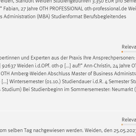
eiden
, Standort
Weiden
Studiengebühren 3.350 EUR pro Semes
.“ Fabian, 27 Jahre OTH PROFESSIONAL oth-professional.de We
s Administration (MBA) Studienformat Berufsbegleitendes
Releva
pertinnen und Experten aus der Praxis Ihre Ansprechpersonen
 | 92637
Weiden
i.d.OPf. oth-p [...] auf!“ Ann-Christin, 24 Jahre 
r OTH
Amberg-Weiden
Abschluss Master of Business Administr
...] Wintersemester (01.10.) Studiendauer i.d.R. 4 Semester St
 Studium) Bei Studienbeginn im Sommersemester: Neumarkt 
Releva
st vom selben Tag nachgewiesen werden.
Weiden
, den 25.05.2023