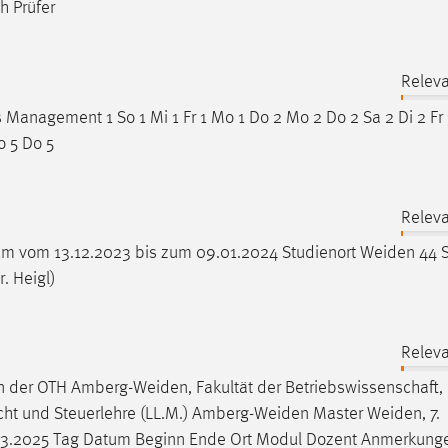
h Prüfer
Releva
Management 1 So 1 Mi 1 Fr 1 Mo 1 Do 2 Mo 2 Do 2 Sa 2 Di 2 Fr 
o 5 Do 5
Releva
aum vom 13.12.2023 bis zum 09.01.2024 Studienort
Weiden
44 S
. Heigl)
Releva
n
der OTH
Amberg-Weiden
, Fakultät der Betriebswissenschaft,
echt und Steuerlehre (LL.M.)
Amberg-Weiden
Master
Weiden
, 7.
17.03.2025 Tag Datum Beginn Ende Ort Modul Dozent Anmerkung