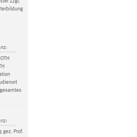
ter zzgl.
iterbildung
nz:
: OTH
OTH
ation
udienort
(gesamtes
nz:
 gez. Prof.