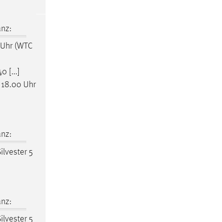
nz:
 Uhr (WTC
 [...]
 18.00 Uhr
nz:
ilvester 5
nz:
ilvester 5