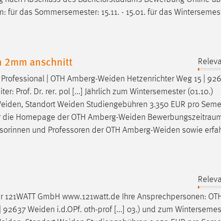
für das Sommersemester: 15.11. - 15.01. für das Wintersemest
n 2mm anschnitt
Releva
 Professional | OTH
Amberg-Weiden
Hetzenrichter Weg 15 | 92
: Prof. Dr. rer. pol [...] Jährlich zum Wintersemester (01.10.)
eiden
, Standort
Weiden
Studiengebühren 3.350 EUR pro Seme
er die Homepage der OTH
Amberg-Weiden
Bewerbungszeitraum:
ssorinnen und Professoren der OTH
Amberg-Weiden
sowie erfa
Releva
der 121WATT GmbH www.121watt.de Ihre Ansprechpersonen: OT
 | 92637
Weiden
i.d.OPf. oth-prof [...] 03.) und zum Wintersemes