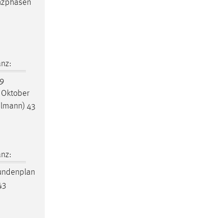
enzphasen
nz:
49
 Oktober
elmann) 43
nz:
undenplan
43