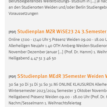
Berufsbegleitendes Weiterbildungs- studium in [...] je n
in diesem Cookie gespeichert, ob man
an den Studienorten
Weiden
und/oder Berlin Studiengeb
eingeloggt ist.
Voraussetzungen
Sprachpräferenz
Studienplan MZR WiSE23 24 3.Semester
[PDF]
Name:
site-language-preference
Online 17.00 - 17.40 Uhr 5 Präsenz
Weiden
09.00 - 18.00 U
Zweck:
Das Cookie speichert die gewählte
Allerheiligen Neujahr 1 40 OTH
Amberg-Weiden-Studienor
Sprache der Website.
November Dezember Januar [...] (Prof. Dr. Hamm) 1. Weih
Cookie Laufzeit:
30 Tage
Heiligabend 4 47 51 3 46 50
Chat
SStudienplan MEdR 3Semester Weiden 
[PDF]
Name:
MibewSessionID, MIBEW_UserID,
30 Sa 30 Di 31 Di 31 So 31 Mi ONLINE KLAUSUREN Allerhe
mibew_locale, mibew-chat-frame-style-
5e9dbeb1811c0446
Wintersemester 2023/2024 Semester 3 Oktober November D
Heiligabend Präsenz
Weiden
09.00 - 18.00 Uhr (Prof. D
Zweck:
Wird benötigt um die Chatfunktion
Nachm/Sesselmann 1. Weihnachtsfeiertag
nutzen zu können.