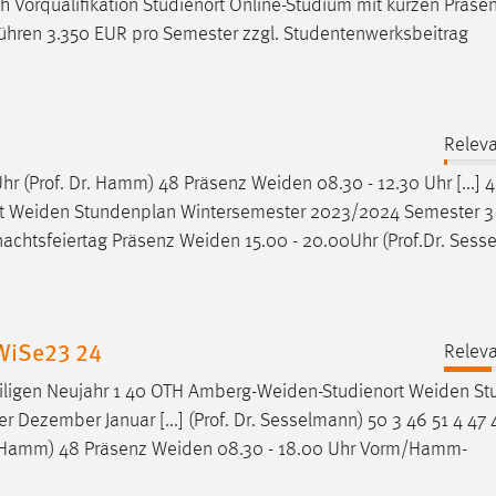
ach Vorqualifikation Studienort Online-Studium mit kurzen Präs
ühren 3.350 EUR pro Semester zzgl. Studentenwerksbeitrag
Releva
hr (Prof. Dr. Hamm) 48 Präsenz
Weiden
08.30 - 12.30 Uhr [...] 
t
Weiden
Stundenplan Wintersemester 2023/2024 Semester 3
nachtsfeiertag Präsenz
Weiden
15.00 - 20.00Uhr (Prof.Dr. Sess
WiSe23 24
Releva
iligen Neujahr 1 40 OTH
Amberg-Weiden-Studienort
Weiden
St
ezember Januar [...] (Prof. Dr. Sesselmann) 50 3 46 51 4 47 
r. Hamm) 48 Präsenz
Weiden
08.30 - 18.00 Uhr Vorm/Hamm-