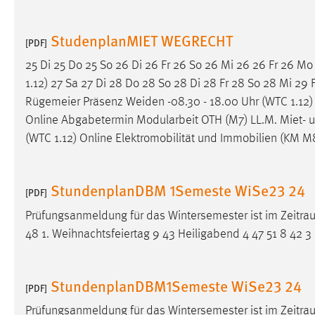
Cookie Laufzeit:
MibewSessionID, mibew-chat-frame-
style-5e9dbeb1811c0446 =
StudenplanMIET WEGRECHT
[PDF]
Sitzungslaufzeit, mibew_locale = 3
Jahre, MIBEW_UserID = 1 Jahr
25 Di 25 Do 25 So 26 Di 26 Fr 26 So 26 Mi 26 26 Fr 26 M
1.12) 27 Sa 27 Di 28 Do 28 So 28 Di 28 Fr 28 So 28 Mi 29 Fr
Login
Rügemeier Präsenz
Weiden
-08.30 - 18.00 Uhr (WTC 1.12)
Online Abgabetermin Modularbeit OTH (M7) LL.M. Miet- u
Name:
fe_user, be_user, be_lastLoginProvider
(WTC 1.12) Online Elektromobilität und Immobilien (KM M8
Zweck:
Dieser Cookie ist notwendig um sich an
der Website einloggen zu können.
StundenplanDBM 1Semeste WiSe23 24
[PDF]
Cookie Laufzeit:
24 Stunden
Prüfungsanmeldung für das Wintersemester ist im Zeitr
48 1. Weihnachtsfeiertag 9 43 Heiligabend 4 47 51 8 42 3
STATISTIK
Statistik Cookies erfassen Informationen anonym.
StundenplanDBM1Semeste WiSe23 24
[PDF]
Diese Informationen helfen uns zu verstehen, wie
Prüfungsanmeldung für das Wintersemester ist im Zeitr
unsere Besucher unsere Website nutzen.