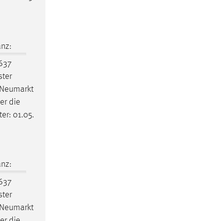
nz:
2637
ster
 Neumarkt
er die
er: 01.05.
nz:
2637
ster
 Neumarkt
er die