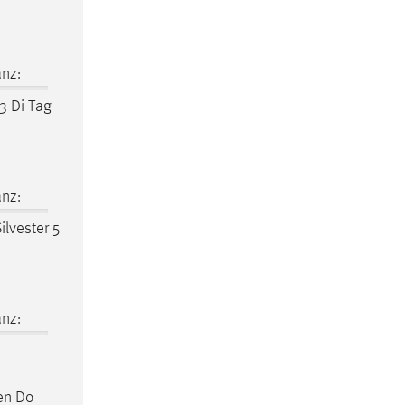
nz:
3 Di Tag
nz:
ilvester 5
nz:
en Do