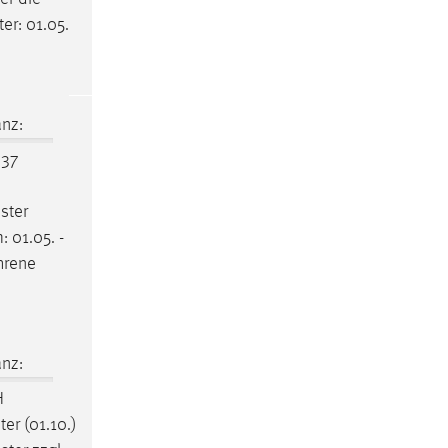
er: 01.05.
nz:
637
ster
 01.05. -
hrene
nz:
H
ter (01.10.)