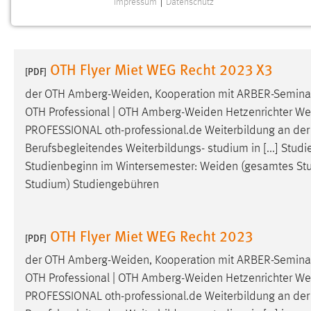
Impressum
|
Datenschutz
NOTWENDIGE COOKIES
Notwendige Cookies ermöglichen grundlegende
Funktionen und sind für die einwandfreie Funktion der
OTH Flyer Miet WEG Recht 2023 X3
Website erforderlich.
[PDF]
der OTH
Amberg-Weiden
, Kooperation mit ARBER-Semi
Einverständnis
OTH Professional | OTH
Amberg-Weiden
Hetzenrichter We
PROFESSIONAL oth-professional.de Weiterbildung an de
Name:
cookie_consent
Berufsbegleitendes Weiterbildungs- studium in [...] Studi
Zweck:
Dieser Cookie speichert die
Studienbeginn im Wintersemester:
Weiden
(gesamtes Stu
ausgewählten Einverständnis-Optionen
Studium) Studiengebühren
des Benutzers
Cookie Laufzeit:
1 Jahr
OTH Flyer Miet WEG Recht 2023
[PDF]
Performance
der OTH
Amberg-Weiden
, Kooperation mit ARBER-Semi
OTH Professional | OTH
Amberg-Weiden
Hetzenrichter We
Name:
staticfilecache
PROFESSIONAL oth-professional.de Weiterbildung an de
Zweck:
Für performante Seitenauslieferung wird