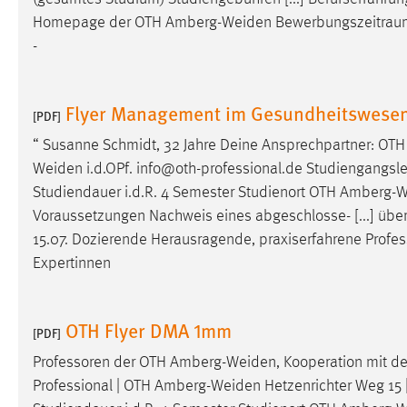
Anbieter:
Google Ireland Limited
Homepage der OTH
Amberg-Weiden
Bewerbungszeitraum: 
-
Zweck:
Conversion-Tracking
Cookie Laufzeit:
3 Monate
Flyer Management im Gesundheitswese
[PDF]
Facebook Pixel
“ Susanne Schmidt, 32 Jahre Deine Ansprechpartner: OTH
Weiden
i.d.OPf. info@oth-professional.de Studiengangsleiter
Name:
_fbp
Studiendauer i.d.R. 4 Semester Studienort OTH
Amberg-W
Anbieter:
Facebook
Voraussetzungen Nachweis eines abgeschlosse- [...] üb
15.07. Dozierende Herausragende, praxiserfahrene Profe
Zweck:
Conversion-Tracking
Expertinnen
Cookie Laufzeit:
3 Monate
OTH Flyer DMA 1mm
[PDF]
EXTERNE MEDIEN
Professoren der OTH
Amberg-Weiden
, Kooperation mit 
Um Inhalte von Videoplattformen und Social Media
Professional | OTH
Amberg-Weiden
Hetzenrichter Weg 15
Plattformen anzeigen zu können, werden von diesen