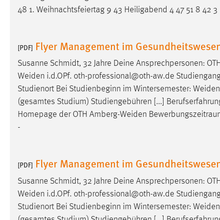
48 1. Weihnachtsfeiertag 9 43 Heiligabend 4 47 51 8 42 3
Matomo
Name:
_pk_ref, _pk_cvar, _pk_id, _pk_ses
Flyer Management im Gesundheitswesen
[PDF]
Zweck:
Zugriffsstatistik
Susanne Schmidt, 32 Jahre Deine Ansprechpersonen: OTH
Weiden
i.d.OPf. oth-professional@oth-aw.de Studiengangslei
Cookie Laufzeit:
Max. 13 Monate
Studienort Bei Studienbeginn im Wintersemester:
Weiden
(gesamtes Studium) Studiengebühren [...] Berufserfahr
Homepage der OTH
Amberg-Weiden
Bewerbungszeitraum: 
MARKETING
-
Marketing Cookies werden von Drittanbietern
verwendet, um personalisierte Werbung anzuzeigen.
Sie tun dies, indem sie Besucher über Websites
Flyer Management im Gesundheitswese
[PDF]
hinweg verfolgen.
Susanne Schmidt, 32 Jahre Deine Ansprechpersonen: OTH
Google Ads
Weiden
i.d.OPf. oth-professional@oth-aw.de Studiengangslei
Studienort Bei Studienbeginn im Wintersemester:
Weiden
Name:
_gcl_au
(gesamtes Studium) Studiengebühren [...] Berufserfahr