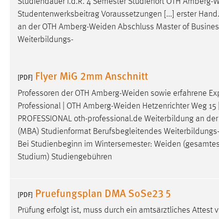
Studiendauer i.d.R. 4 Semester Studienort OTH
Amberg-W
externen Medien Cookies gesetzt.
Studentenwerksbeitrag Voraussetzungen [...] erster Hand
an der OTH
Amberg-Weiden
Abschluss Master of Busines
YouTube
Weiterbildungs-
Vimeo
Flyer MiG 2mm Anschnitt
[PDF]
Professoren der OTH
Amberg-Weiden
sowie erfahrene Ex
Professional | OTH
Amberg-Weiden
Hetzenrichter Weg 15
PROFESSIONAL oth-professional.de Weiterbildung an de
(MBA) Studienformat Berufsbegleitendes Weiterbildungs- [
Bei Studienbeginn im Wintersemester:
Weiden
(gesamtes
Studium) Studiengebühren
Pruefungsplan DMA SoSe23 5
[PDF]
Prüfung erfolgt ist, muss durch ein amtsärztliches Atte