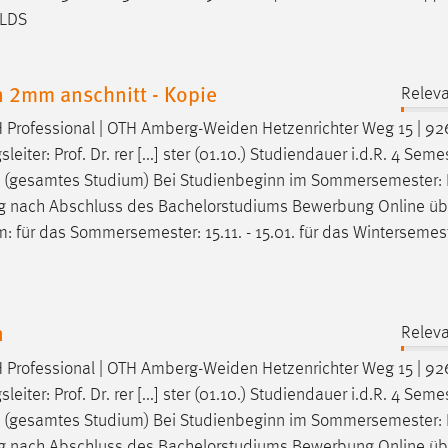
 LDS
 2mm anschnitt - Kopie
Releva
 Professional | OTH
Amberg-Weiden
Hetzenrichter Weg 15 | 9
ter: Prof. Dr. rer [...] ster (01.10.) Studiendauer i.d.R. 4 Seme
(gesamtes Studium) Bei Studienbeginn im Sommersemester:
ung nach Abschluss des Bachelorstudiums Bewerbung Online üb
für das Sommersemester: 15.11. - 15.01. für das Wintersemest
n
Releva
 Professional | OTH
Amberg-Weiden
Hetzenrichter Weg 15 | 9
ter: Prof. Dr. rer [...] ster (01.10.) Studiendauer i.d.R. 4 Seme
(gesamtes Studium) Bei Studienbeginn im Sommersemester:
ung nach Abschluss des Bachelorstudiums Bewerbung Online üb