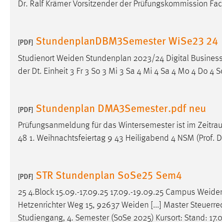
Dr. Ralf Krämer Vorsitzender der Prüfungskommission Fac
StundenplanDBM3Semester WiSe23 24
[PDF]
Studienort
Weiden
Stundenplan 2023/24 Digital Business 
der Dt. Einheit 3 Fr 3 So 3 Mi 3 Sa 4 Mi 4 Sa 4 Mo 4 Do 4 S
Stundenplan DMA3Semester.pdf neu
[PDF]
Prüfungsanmeldung für das Wintersemester ist im Zeitr
48 1. Weihnachtsfeiertag 9 43 Heiligabend 4 NSM (Prof. Dr
STR Stundenplan SoSe25 Sem4
[PDF]
25 4.Block 15.09.-17.09.25 17.09.-19.09.25 Campus
Weide
Hetzenrichter Weg 15, 92637
Weiden
[...] Master Steuerr
Studiengang, 4. Semester (SoSe 2025) Kursort: Stand: 