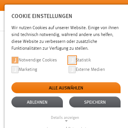
Zum Hauptinhalt springen
COOKIE EINSTELLUNGEN
Wir nutzen Cookies auf unserer Website. Einige von ihnen
sind technisch notwendig, während andere uns helfen,
diese Website zu verbessern oder zusätzliche
SUCHE
Funktionalitäten zur Verfügung zu stellen.
Notwendige Cookies
Statistik
Marketing
Externe Medien
ALLE AUSWÄHLEN
TYP: DATEIEN
ALTER: ÜBER EIN JAHR
Aktive Filter:
ABLEHNEN
SPEICHERN
Gesucht nach "weide".
Es wurden 2397 Ergebnisse gefund
Details anzeigen