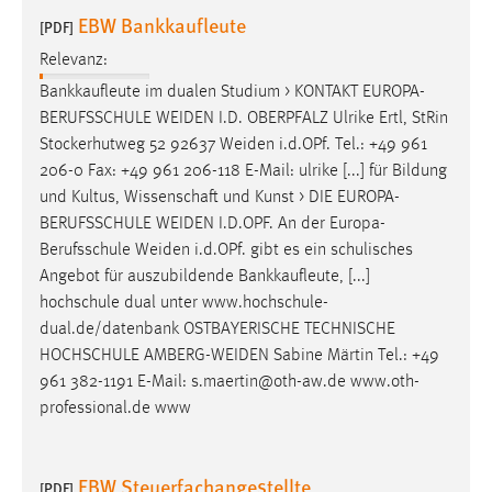
EBW Bankkaufleute
[PDF]
Relevanz:
Bankkaufleute im dualen Studium > KONTAKT EUROPA-
BERUFSSCHULE
WEIDEN
I.D. OBERPFALZ Ulrike Ertl, StRin
Stockerhutweg 52 92637
Weiden
i.d.OPf. Tel.: +49 961
206-0 Fax: +49 961 206-118 E-Mail: ulrike [...] für Bildung
und Kultus, Wissenschaft und Kunst > DIE EUROPA-
BERUFSSCHULE
WEIDEN
I.D.OPF. An der Europa-
Berufsschule
Weiden
i.d.OPf. gibt es ein schulisches
Angebot für auszubildende Bankkaufleute, [...]
hochschule dual unter www.hochschule-
dual.de/datenbank OSTBAYERISCHE TECHNISCHE
HOCHSCHULE
AMBERG-WEIDEN
Sabine Märtin Tel.: +49
961 382-1191 E-Mail: s.maertin@oth-aw.de www.oth-
professional.de www
EBW Steuerfachangestellte
[PDF]