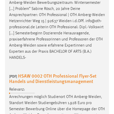
Amberg-Weiden
Bewerbungszeitraum: Wintersemester
Conversion-Tracking
[...] Problem“ Sabine Rösch, 20 Jahre Deine
Cookie Laufzeit:
Ansprechpartner: OTH Professional | OTH
Amberg-Weiden
3 Monate
Hetzenrichter Weg 15 | 92637
Weiden
i.d.OPf. info@oth-
professional.de Leiterin OTH Professional: Dipl.-Volkswirt
[...] Semesterbeginn Dozierende Herausragende,
Facebook Pixel
praxiserfahrene Professorinnen und Professoren der OTH
Name:
Amberg-Weiden
sowie erfahrene Expertinnen und
_fbp
Experten aus der Praxis BACHELOR OF ARTS (B.A.)
HANDELS-
Anbieter:
Facebook
HSAW 0002 OTH Professional Flyer-Set
Zweck:
[PDF]
Handels und Dienstleistungsmanagement
Conversion-Tracking
Relevanz:
Cookie Laufzeit:
3 Monate
Anrechnungen möglich Studienort OTH
Amberg-Weiden
,
Standort
Weiden
Studiengebühren 1.928 Euro pro
Semester Bewerbung Online über die Homepage der OTH