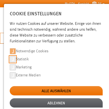
Zum Hauptinhalt springen
MyOTH
Kontakt
DE
COOKIE EINSTELLUNGEN
SUCHE
Wir nutzen Cookies auf unserer Website. Einige von ihnen
sind technisch notwendig, während andere uns helfen,
diese Website zu verbessern oder zusätzliche
JETZT BEWERBEN
Funktionalitäten zur Verfügung zu stellen.
Notwendige Cookies
SUCHE
Statistik
Marketing
FILTER
Externe Medien
Typ
ALLE AUSWÄHLEN
Erstellungsdatum
ABLEHNEN