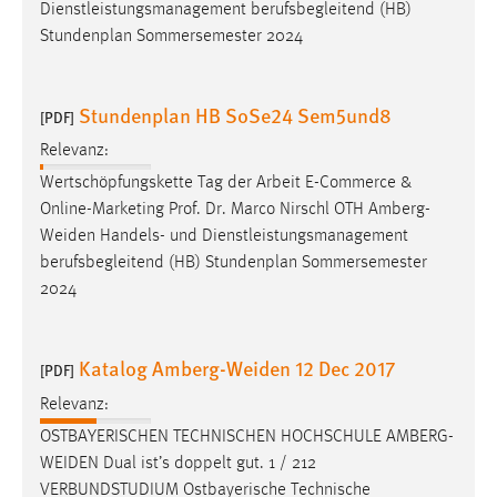
Dienstleistungsmanagement berufsbegleitend (HB)
Zweck:
Stundenplan Sommersemester 2024
Dieser Cookie ist notwendig um sich an der Website
einloggen zu können.
Cookie Laufzeit:
Stundenplan HB SoSe24 Sem5und8
[PDF]
24 Stunden
Relevanz:
Wertschöpfungskette Tag der Arbeit E-Commerce &
Online-Marketing Prof. Dr. Marco Nirschl OTH
Amberg-
STATISTIK
Weiden
Handels- und Dienstleistungsmanagement
Statistik Cookies erfassen Informationen anonym.
berufsbegleitend (HB) Stundenplan Sommersemester
Diese Informationen helfen uns zu verstehen, wie
2024
unsere Besucher unsere Website nutzen.
Matomo
Katalog Amberg-Weiden 12 Dec 2017
[PDF]
Relevanz:
Name:
_pk_ref, _pk_cvar, _pk_id, _pk_ses
OSTBAYERISCHEN TECHNISCHEN HOCHSCHULE
AMBERG-
WEIDEN
Dual ist’s doppelt gut. 1 / 212
Zweck:
VERBUNDSTUDIUM Ostbayerische Technische
Zugriffsstatistik