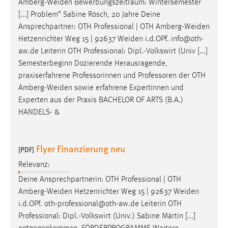
Amberg-Weiden
Bewerbungszeitraum: Wintersemester
EXTERNE MEDIEN
[...] Problem“ Sabine Rösch, 20 Jahre Deine
Um Inhalte von Videoplattformen und Social Media
Ansprechpartner: OTH Professional | OTH
Amberg-Weiden
Plattformen anzeigen zu können, werden von diesen
Hetzenrichter Weg 15 | 92637
Weiden
i.d.OPf. info@oth-
externen Medien Cookies gesetzt.
aw.de Leiterin OTH Professional: Dipl.-Volkswirt (Univ [...]
Semesterbeginn Dozierende Herausragende,
YouTube
praxiserfahrene Professorinnen und Professoren der OTH
Amberg-Weiden
sowie erfahrene Expertinnen und
Vimeo
Experten aus der Praxis BACHELOR OF ARTS (B.A.)
HANDELS- &
Flyer Finanzierung neu
[PDF]
Relevanz:
Deine Ansprechpartnerin: OTH Professional | OTH
Amberg-Weiden
Hetzenrichter Weg 15 | 92637
Weiden
i.d.OPf. oth-professional@oth-aw.de Leiterin OTH
Professional: Dipl.-Volkswirt (Univ.) Sabine Märtin [...]