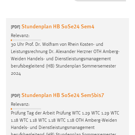
1 Jahr
Performance
Stundenplan HB SoSe24 Sem4
[PDF]
Name:
Relevanz:
staticfilecache
30 Uhr Prof. Dr. Wolfram von Rhein Kosten- und
Leistungsrechnung Dr. Alexander Herzner OTH
Amberg-
Zweck:
Weiden
Handels- und Dienstleistungsmanagement
Für performante Seitenauslieferung wird in diesem Cookie
gespeichert, ob man eingeloggt ist.
berufsbegleitend (HB) Stundenplan Sommersemester
2024
Sprachpräferenz
Stundenplan HB SoSe24 Sem5bis7
Name:
[PDF]
site-language-preference
Relevanz:
Zweck:
Prüfung Tag der Arbeit Prüfung WTC 1.29 WTC 1.29 WTC
Das Cookie speichert die gewählte Sprache der Website.
1.18 WTC 1.18 WTC 1.18 WTC 1.18 OTH
Amberg-Weiden
Handels- und Dienstleistungsmanagement
Cookie Laufzeit: