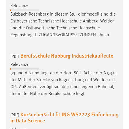
Relevanz:
Sulzbach-Rosenberg in diesem Stu- dienmodell sind die
Ostbayerische Technische Hochschule Amberg-
Weiden
und die Ostbayeri- sche Technische Hochschule
Regensburg.  ZUGANGSVORAUSSETZUNGEN - Ausb
Berufsschule Nabburg Industriekaufleute
[PDF]
Relevanz:
93 und A 6 und liegt an der Nord-Süd- Achse der A 93 in
der Mitte der Strecke von Regens- burg und
Weiden
i. d.
OPf. Außerdem verfügt sie über einen eigenen Bahnhof,
der in der Nähe der Berufs- schule liegt
Kursuebersicht fit.ING WS2223 Einfuehrung
[PDF]
in Data Science