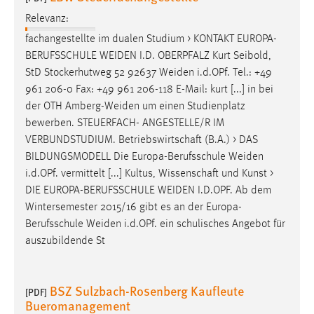
Relevanz:
fachangestellte im dualen Studium > KONTAKT EUROPA-
BERUFSSCHULE
WEIDEN
I.D. OBERPFALZ Kurt Seibold,
StD Stockerhutweg 52 92637
Weiden
i.d.OPf. Tel.: +49
961 206-0 Fax: +49 961 206-118 E-Mail: kurt [...] in bei
der OTH
Amberg-Weiden
um einen Studienplatz
bewerben. STEUERFACH- ANGESTELLE/R IM
VERBUNDSTUDIUM. Betriebswirtschaft (B.A.) > DAS
BILDUNGSMODELL Die Europa-Berufsschule
Weiden
i.d.OPf. vermittelt [...] Kultus, Wissenschaft und Kunst >
DIE EUROPA-BERUFSSCHULE
WEIDEN
I.D.OPF. Ab dem
Wintersemester 2015/16 gibt es an der Europa-
Berufsschule
Weiden
i.d.OPf. ein schulisches Angebot für
auszubildende St
BSZ Sulzbach-Rosenberg Kaufleute
[PDF]
Bueromanagement