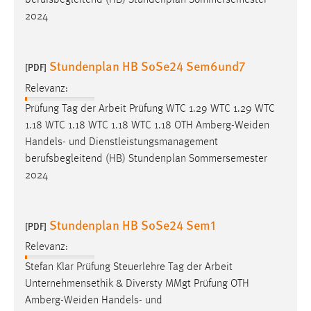
berufsbegleitend (HB) Stundenplan Sommersemester
30 Tage
2024
Chat
Stundenplan HB SoSe24 Sem6und7
[PDF]
Name:
MibewSessionID, MIBEW_UserID, mibew_locale, mibew-
Relevanz:
chat-frame-style-5e9dbeb1811c0446
Prüfung Tag der Arbeit Prüfung WTC 1.29 WTC 1.29 WTC
1.18 WTC 1.18 WTC 1.18 WTC 1.18 OTH
Amberg-Weiden
Zweck:
Handels- und Dienstleistungsmanagement
Wird benötigt um die Chatfunktion nutzen zu können.
berufsbegleitend (HB) Stundenplan Sommersemester
Cookie Laufzeit:
2024
MibewSessionID, mibew-chat-frame-style-
5e9dbeb1811c0446 = Sitzungslaufzeit, mibew_locale = 3
Jahre, MIBEW_UserID = 1 Jahr
Stundenplan HB SoSe24 Sem1
[PDF]
Relevanz:
Login
Stefan Klar Prüfung Steuerlehre Tag der Arbeit
Name:
Unternehmensethik & Diversty MMgt Prüfung OTH
fe_user, be_user, be_lastLoginProvider
Amberg-Weiden
Handels- und