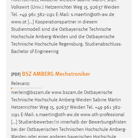
HOCHSCHULE
AMBERG-WEIDEN
Sabine Märtin, Dipl.-
Volkswirt (Univ.) Hetzenrichter Weg 15, 92637
Weiden
Tel. +49 961 382-1191 E-Mail: s.maertin@oth-aw.de
www.ot [...] Kooperationspartner in diesem
Studienmodell sind die Ostbayerische Technische
Hochschule
Amberg-Weiden
und die Ostbayerische
Technische Hochschule Regensburg. Studienabschluss:
Bachelor of Engineering
BSZ AMBERG Mechatroniker
[PDF]
Relevanz:
nierlein@bszam.de www.bszam.de Ostbayerische
Technische Hochschule
Amberg-Weiden
Sabine Märtin
Hetzenrichter Weg 15, 92637
Weiden
Tel. +49 961 382-
1191 E-Mail: s.maertin@oth-aw.de www.oth-professional
[...] Studienbewerber/in innerhalb der Bewerbungsfristen
bei der Ostbayerischen Technischen Hochschule
Amberg-
Weiden
oder einer anderen bayerischen Hochschule