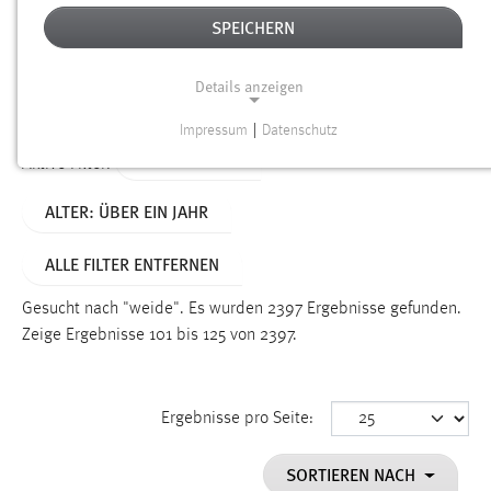
SPEICHERN
Alter
Details anzeigen
SUCHEN
Impressum
|
Datenschutz
NOTWENDIGE COOKIES
TYP: DATEIEN
Aktive Filter:
Notwendige Cookies ermöglichen grundlegende
ALTER: ÜBER EIN JAHR
Funktionen und sind für die einwandfreie Funktion der
Website erforderlich.
ALLE FILTER ENTFERNEN
Einverständnis
Gesucht nach "weide".
Es wurden 2397 Ergebnisse gefunden.
Name:
Zeige Ergebnisse 101 bis 125 von 2397.
cookie_consent
Zweck:
Ergebnisse pro Seite:
Dieser Cookie speichert die ausgewählten Einverständnis-
Optionen des Benutzers
SORTIEREN NACH
Cookie Laufzeit: