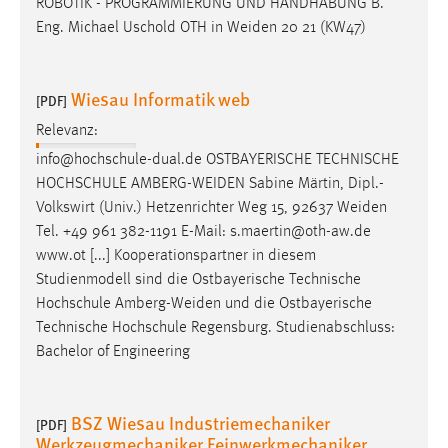
ROBOTIK - PROGRAMMIERUNG UND HANDHABUNG B.
Eng. Michael Uschold OTH in
Weiden
20 21 (KW47)
Wiesau Informatik web
[PDF]
Relevanz:
info@hochschule-dual.de OSTBAYERISCHE TECHNISCHE
HOCHSCHULE
AMBERG-WEIDEN
Sabine Märtin, Dipl.-
Volkswirt (Univ.) Hetzenrichter Weg 15, 92637
Weiden
Tel. +49 961 382-1191 E-Mail: s.maertin@oth-aw.de
www.ot [...] Kooperationspartner in diesem
Studienmodell sind die Ostbayerische Technische
Hochschule
Amberg-Weiden
und die Ostbayerische
Technische Hochschule Regensburg. Studienabschluss:
Bachelor of Engineering
BSZ Wiesau Industriemechaniker
[PDF]
Werkzeugmechaniker Feinwerkmechaniker