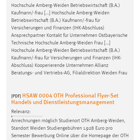
Hochschule
Amberg-Weiden
Betriebswirtschaft (B.A.)
Cookie Laufzeit:
Kaufmann/-frau [...] Hochschule
Amberg-Weiden
Max. 13 Monate
Betriebswirtschaft (B.A.) Kaufmann/-frau für
Versicherungen und Finanzen (IHK-Abschluss)
Ansprechpartner Kontakt für Unternehmen Ostbayerische
MARKETING
Technische Hochschule
Amberg-Weiden
Frau [...]
Hochschule
Amberg-Weiden
Betriebswirtschaft (B.A.)
Marketing Cookies werden von Drittanbietern
Kaufmann/-frau für Versicherungen und Finanzen (IHK-
verwendet, um personalisierte Werbung anzuzeigen.
Abschluss) Kooperierende Unternehmen Allianz
Sie tun dies, indem sie Besucher über Websites
Beratungs- und Vertriebs-AG, Filialdirektion
Weiden
Frau
hinweg verfolgen.
Google Ads
HSAW 0004 OTH Professional Flyer-Set
[PDF]
Handels und Dienstleistungsmanagement
Name:
_gcl_au
Relevanz:
Anbieter:
Anrechnungen möglich Studienort OTH
Amberg-Weiden
,
Google Ireland Limited
Standort
Weiden
Studiengebühren 1.928 Euro pro
Semester Bewerbung Online über die Homepage der OTH
Zweck: