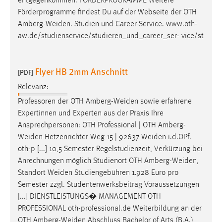
entgegenkommen. FÖRDERPROGRAMME Weitere
Förderprogramme findest Du auf der Webseite der OTH
Amberg-Weiden
. Studien und Career-Service. www.oth-
aw.de/studienservice/studieren_und_career_ser- vice/st
Flyer HB 2mm Anschnitt
[PDF]
Relevanz:
Professoren der OTH
Amberg-Weiden
sowie erfahrene
Expertinnen und Experten aus der Praxis Ihre
Ansprechpersonen: OTH Professional | OTH
Amberg-
Weiden
Hetzenrichter Weg 15 | 92637
Weiden
i.d.OPf.
oth-p [...] 10,5 Semester Regelstudienzeit, Verkürzung bei
Anrechnungen möglich Studienort OTH
Amberg-Weiden
,
Standort
Weiden
Studiengebühren 1.928 Euro pro
Semester zzgl. Studentenwerksbeitrag Voraussetzungen
[...] DIENSTLEISTUNGS� MANAGEMENT OTH
PROFESSIONAL oth-professional.de Weiterbildung an der
OTH
Amberg-Weiden
Abschluss Bachelor of Arts (B.A.)