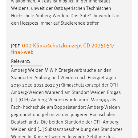
willkommen. All das ist möglich in der Innenstadt
Weidens
, unweit der Ostbayerischen Technischen
Hochschule
Amberg-Weiden
. Das Gute? Ihr werdet an
den Hotspots immer auf Studierende treffen
002 Klimaschutzkonzept CD 20250517
[PDF]
final-web
Relevanz:
Amberg
Weiden
M W h Energieverbräuche an den
Standorten Amberg und
Weiden
nach Energieträgern
2019 2020 2021 2022 31Klimaschutzkonzept der OTH
Amberg-Weiden
Während am Standort
Weiden
Erdgas
[...] (OTH)
Amberg-Weiden
wurde am 1. Mai 1994 als
Fach- hochschule am Doppelstandort
Amberg-Weiden
gegründet und gehört zu den jüngeren Hochschulen
Deutschlands. Die beiden Standorte der OTH
Amberg-
Weiden
sind [...] Substanzbeschreibung des Standortes
Weiden
Im Konzept werden folgende Gebäude des