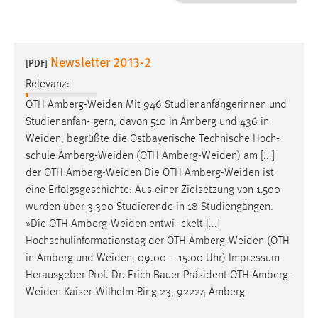
1 Jahr
Performance
Newsletter 2013-2
[PDF]
Name:
Relevanz:
staticfilecache
OTH
Amberg-Weiden
Mit 946 Studienanfängerinnen und
Studienanfän- gern, davon 510 in Amberg und 436 in
Zweck:
Weiden
, begrüßte die Ostbayerische Technische Hoch-
Für performante Seitenauslieferung wird in diesem Cookie
gespeichert, ob man eingeloggt ist.
schule
Amberg-Weiden
(OTH
Amberg-Weiden
) am [...]
der OTH
Amberg-Weiden
Die OTH
Amberg-Weiden
ist
eine Erfolgsgeschichte: Aus einer Zielsetzung von 1.500
Sprachpräferenz
wurden über 3.300 Studierende in 18 Studiengängen.
Name:
»Die OTH
Amberg-Weiden
entwi- ckelt [...]
site-language-preference
Hochschulinformationstag der OTH
Amberg-Weiden
(OTH
in Amberg und
Weiden
, 09.00 – 15.00 Uhr) Impressum
Zweck:
Herausgeber Prof. Dr. Erich Bauer Präsident OTH
Amberg-
Das Cookie speichert die gewählte Sprache der Website.
Weiden
Kaiser-Wilhelm-Ring 23, 92224 Amberg
Cookie Laufzeit: