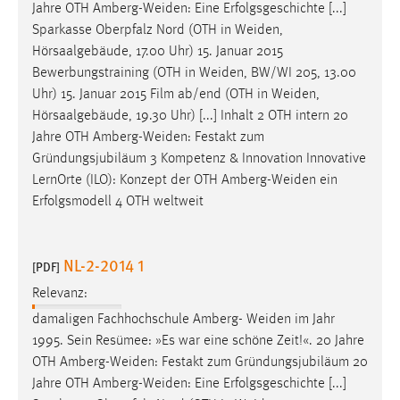
EXTERNE MEDIEN
Jahre OTH
Amberg-Weiden
: Eine Erfolgsgeschichte [...]
Sparkasse Oberpfalz Nord (OTH in
Weiden
,
Um Inhalte von Videoplattformen und Social Media
Hörsaalgebäude, 17.00 Uhr) 15. Januar 2015
Plattformen anzeigen zu können, werden von diesen
Bewerbungstraining (OTH in
Weiden
, BW/WI 205, 13.00
externen Medien Cookies gesetzt.
Uhr) 15. Januar 2015 Film ab/end (OTH in
Weiden
,
Hörsaalgebäude, 19.30 Uhr) [...] Inhalt 2 OTH intern 20
YouTube
Jahre OTH
Amberg-Weiden
: Festakt zum
Gründungsjubiläum 3 Kompetenz & Innovation Innovative
Vimeo
LernOrte (ILO): Konzept der OTH
Amberg-Weiden
ein
Erfolgsmodell 4 OTH weltweit
NL-2-2014 1
[PDF]
Relevanz:
damaligen Fachhochschule Amberg-
Weiden
im Jahr
1995. Sein Resümee: »Es war eine schöne Zeit!«. 20 Jahre
OTH
Amberg-Weiden
: Festakt zum Gründungsjubiläum 20
Jahre OTH
Amberg-Weiden
: Eine Erfolgsgeschichte [...]