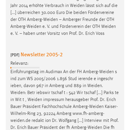
Jahr 2014 erhöhte Verbrauch in
Weiden
lässt sich auf die
[...] überreichen 30.000 Euro Die beiden Fördervereine
der OTH
Amberg-Weiden
– Amberger Freunde der OTH
Amberg-Weiden
e. V. und Förderverein der OTH
Weiden
e. V. – haben unter Vorsitz von Prof. Dr. Erich Voss
Newsletter 2005-2
[PDF]
Relevanz:
Einführungstag im Audimax An der FH
Amberg-Weiden
s
ind zum WS 2005/2006 1.856 Stud ierende e ingeschr
ieben, davon 967 in Amberg und 889 in
Weiden
.
Weiden
: Betr iebswir tschaf t : 542 Wir tschaf [...] Parks te
in Wit t ,
Weiden
impressum herausgeber Prof. Dr. Erich
Bauer Präsident Fachhochschule
Amberg-Weiden
Kaiser-
Wilhelm-Ring 23, 92224 Amberg
www.fh-amberg-
weiden.de
redakt ion Dr. Wolfgang [...] Interview mit Prof.
Dr. Erich Bauer Präsident der fh
Amberg-Weiden
Die fh