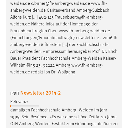
weiden.de
c.birner@fh-amberg-weiden.de
www.fh-
Conversion-Tracking
amberg-weiden.de
Caritasverband Amberg-Sulzbach
Cookie Laufzeit:
Alfons Kurz [...] 482-145
Frauenbuero@fh-amberg-
3 Monate
weiden.de
Nähere Infos auf der Homepage der
Frauenbeauftragten über:
www.fh-amberg-weiden.de
(Einrichtungen/Frauenbeauftragte) newsletter 2 . 2006 fh
Facebook Pixel
amberg-weiden
6 fh extern [...] der Fachhochschu- le
Name:
Amberg-Weiden
. » impressum herausgeber Prof. Dr. Erich
_fbp
Bauer Präsident Fachhochschule
Amberg-Weiden
Kaiser-
Wilhelm-Ring 23, 92224 Amberg
www.fh-amberg-
Anbieter:
weiden.de
redakt ion Dr. Wolfgang
Facebook
Zweck:
Conversion-Tracking
Newsletter 2014-2
[PDF]
Cookie Laufzeit:
Relevanz:
3 Monate
damaligen Fachhochschule Amberg-
Weiden
im Jahr
1995. Sein Resümee: »Es war eine schöne Zeit!«. 20 Jahre
OTH
Amberg-Weiden
: Festakt zum Gründungsjubiläum 20