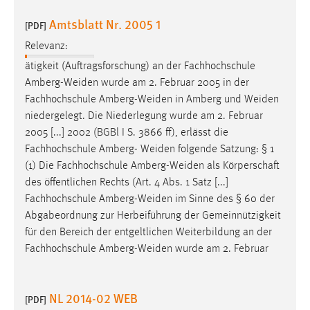
30 Tage
Amtsblatt Nr. 2005 1
[PDF]
Chat
Relevanz:
ätigkeit (Auftragsforschung) an der Fachhochschule
Name:
Amberg-Weiden
wurde am 2. Februar 2005 in der
MibewSessionID, MIBEW_UserID, mibew_locale, mibew-
Fachhochschule
Amberg-Weiden
in Amberg und
Weiden
chat-frame-style-5e9dbeb1811c0446
niedergelegt. Die Niederlegung wurde am 2. Februar
Zweck:
2005 [...] 2002 (BGBl I S. 3866 ff), erlässt die
Wird benötigt um die Chatfunktion nutzen zu können.
Fachhochschule Amberg-
Weiden
folgende Satzung: § 1
(1) Die Fachhochschule
Amberg-Weiden
als Körperschaft
Cookie Laufzeit:
des öffentlichen Rechts (Art. 4 Abs. 1 Satz [...]
MibewSessionID, mibew-chat-frame-style-
5e9dbeb1811c0446 = Sitzungslaufzeit, mibew_locale = 3
Fachhochschule
Amberg-Weiden
im Sinne des § 60 der
Jahre, MIBEW_UserID = 1 Jahr
Abgabeordnung zur Herbeiführung der Gemeinnützigkeit
für den Bereich der entgeltlichen Weiterbildung an der
Fachhochschule
Amberg-Weiden
wurde am 2. Februar
Login
Name:
NL 2014-02 WEB
fe_user, be_user, be_lastLoginProvider
[PDF]