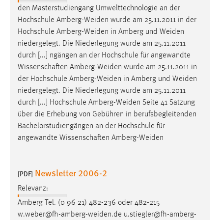
den Masterstudiengang Umwelttechnologie an der
Cookie Laufzeit:
Hochschule
Amberg-Weiden
wurde am 25.11.2011 in der
Max. 13 Monate
Hochschule
Amberg-Weiden
in Amberg und
Weiden
niedergelegt. Die Niederlegung wurde am 25.11.2011
durch [...] ngängen an der Hochschule für angewandte
MARKETING
Wissenschaften
Amberg-Weiden
wurde am 25.11.2011 in
der Hochschule
Amberg-Weiden
in Amberg und
Weiden
Marketing Cookies werden von Drittanbietern
niedergelegt. Die Niederlegung wurde am 25.11.2011
verwendet, um personalisierte Werbung anzuzeigen.
durch [...] Hochschule
Amberg-Weiden
Seite 41 Satzung
Sie tun dies, indem sie Besucher über Websites
über die Erhebung von Gebühren in berufsbegleitenden
hinweg verfolgen.
Bachelorstudiengängen an der Hochschule für
angewandte Wissenschaften
Amberg-Weiden
Google Ads
Name:
Newsletter 2006-2
_gcl_au
[PDF]
Relevanz:
Anbieter:
Google Ireland Limited
Amberg Tel. (0 96 21) 482-236 oder 482-215
w.weber@fh-amberg-weiden.de
u.stiegler@fh-amberg-
Zweck: