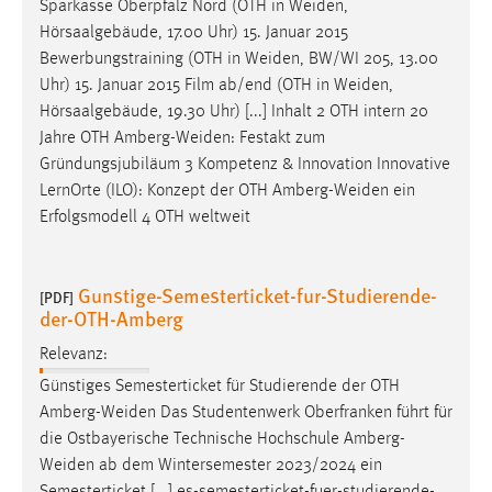
Sparkasse Oberpfalz Nord (OTH in
Weiden
,
Hörsaalgebäude, 17.00 Uhr) 15. Januar 2015
Bewerbungstraining (OTH in
Weiden
, BW/WI 205, 13.00
Uhr) 15. Januar 2015 Film ab/end (OTH in
Weiden
,
Hörsaalgebäude, 19.30 Uhr) [...] Inhalt 2 OTH intern 20
Jahre OTH
Amberg-Weiden
: Festakt zum
Gründungsjubiläum 3 Kompetenz & Innovation Innovative
LernOrte (ILO): Konzept der OTH
Amberg-Weiden
ein
Erfolgsmodell 4 OTH weltweit
Gunstige-Semesterticket-fur-Studierende-
[PDF]
der-OTH-Amberg
Relevanz:
Günstiges Semesterticket für Studierende der OTH
Amberg-Weiden
Das Studentenwerk Oberfranken führt für
die Ostbayerische Technische Hochschule
Amberg-
Weiden
ab dem Wintersemester 2023/2024 ein
Semesterticket [...] es-semesterticket-fuer-studierende-