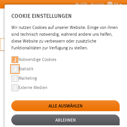
Zum Hauptinhalt springen
MyOTH
Kontakt
DE
COOKIE EINSTELLUNGEN
SUCHE
Wir nutzen Cookies auf unserer Website. Einige von ihnen
sind technisch notwendig, während andere uns helfen,
diese Website zu verbessern oder zusätzliche
JETZT BEWERBEN
Funktionalitäten zur Verfügung zu stellen.
Notwendige Cookies
SUCHE
Statistik
Marketing
FILTER
Externe Medien
Typ
ALLE AUSWÄHLEN
Erstellungsdatum
ABLEHNEN