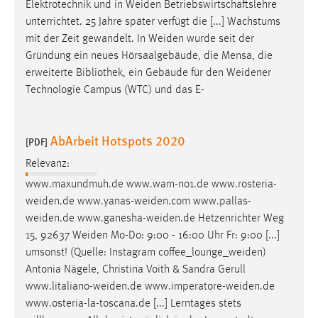
Elektrotechnik und in
Weiden
Betriebswirtschaftslehre
unterrichtet. 25 Jahre später verfügt die [...] Wachstums
mit der Zeit gewandelt. In
Weiden
wurde seit der
Gründung ein neues Hörsaalgebäude, die Mensa, die
erweiterte Bibliothek, ein Gebäude für den
Weidener
Technologie Campus (WTC) und das E-
AbArbeit Hotspots 2020
[PDF]
Relevanz:
www.maxundmuh.de www.wam-no1.de
www.rosteria-
weiden.de
www.yanas-weiden.com
www.pallas-
weiden.de
www.ganesha-weiden.de
Hetzenrichter Weg
15, 92637
Weiden
Mo-Do: 9:00 - 16:00 Uhr Fr: 9:00 [...]
umsonst! (Quelle: Instagram
coffee_lounge_weiden
)
Antonia Nägele, Christina Voith & Sandra Gerull
www.litaliano-weiden.de
www.imperatore-weiden.de
www.osteria-la-toscana.de [...] Lerntages stets