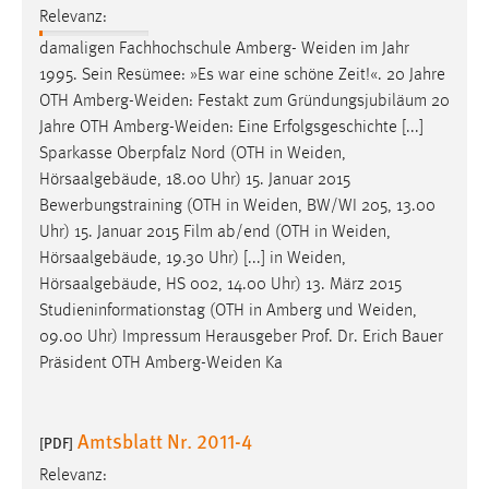
Relevanz:
Zweck:
Dieser Cookie ist notwendig um sich an der Website
damaligen Fachhochschule Amberg-
Weiden
im Jahr
einloggen zu können.
1995. Sein Resümee: »Es war eine schöne Zeit!«. 20 Jahre
OTH
Amberg-Weiden
: Festakt zum Gründungsjubiläum 20
Cookie Laufzeit:
Jahre OTH
Amberg-Weiden
: Eine Erfolgsgeschichte [...]
24 Stunden
Sparkasse Oberpfalz Nord (OTH in
Weiden
,
Hörsaalgebäude, 18.00 Uhr) 15. Januar 2015
Bewerbungstraining (OTH in
Weiden
, BW/WI 205, 13.00
STATISTIK
Uhr) 15. Januar 2015 Film ab/end (OTH in
Weiden
,
Statistik Cookies erfassen Informationen anonym.
Hörsaalgebäude, 19.30 Uhr) [...] in
Weiden
,
Diese Informationen helfen uns zu verstehen, wie
Hörsaalgebäude, HS 002, 14.00 Uhr) 13. März 2015
unsere Besucher unsere Website nutzen.
Studieninformationstag (OTH in Amberg und
Weiden
,
09.00 Uhr) Impressum Herausgeber Prof. Dr. Erich Bauer
Matomo
Präsident OTH
Amberg-Weiden
Ka
Name:
_pk_ref, _pk_cvar, _pk_id, _pk_ses
Amtsblatt Nr. 2011-4
[PDF]
Zweck:
Relevanz:
Zugriffsstatistik