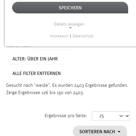
SPEICHERN
Alter
Details anzeigen
SUCHEN
Impressum
|
Datenschutz
NOTWENDIGE COOKIES
TYP: DATEIEN
Aktive Filter:
Notwendige Cookies ermöglichen grundlegende
ALTER: ÜBER EIN JAHR
Funktionen und sind für die einwandfreie Funktion der
Website erforderlich.
ALLE FILTER ENTFERNEN
Einverständnis
Gesucht nach "weide".
Es wurden 2403 Ergebnisse gefunden.
Name:
Zeige Ergebnisse 126 bis 150 von 2403.
cookie_consent
Zweck:
Ergebnisse pro Seite:
Dieser Cookie speichert die ausgewählten Einverständnis-
Optionen des Benutzers
SORTIEREN NACH
Cookie Laufzeit: