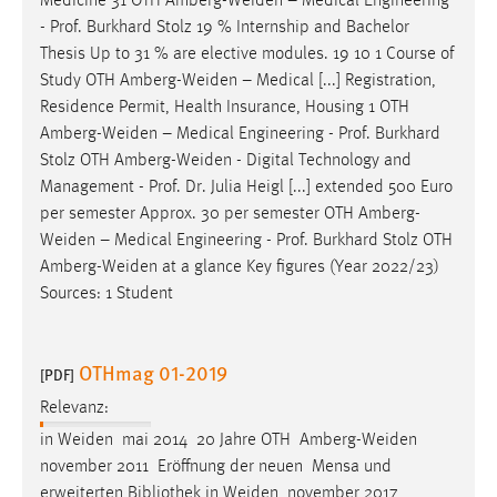
Medicine 31 OTH
Amberg-Weiden
– Medical Engineering
- Prof. Burkhard Stolz 19 % Internship and Bachelor
Thesis Up to 31 % are elective modules. 19 10 1 Course of
Study OTH
Amberg-Weiden
– Medical [...] Registration,
Residence Permit, Health Insurance, Housing 1 OTH
Amberg-Weiden
– Medical Engineering - Prof. Burkhard
Stolz OTH
Amberg-Weiden
- Digital Technology and
Management - Prof. Dr. Julia Heigl [...] extended 500 Euro
per semester Approx. 30 per semester OTH
Amberg-
Weiden
– Medical Engineering - Prof. Burkhard Stolz OTH
Amberg-Weiden
at a glance Key figures (Year 2022/23)
Sources: 1 Student
OTHmag 01-2019
[PDF]
Relevanz:
in
Weiden
mai 2014 20 Jahre OTH
Amberg-Weiden
november 2011 Eröffnung der neuen Mensa und
erweiterten Bibliothek in
Weiden
november 2017