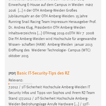
Einweihung E-House auf dem Campus in
Weiden
märz
2016 [...] n der OTH
Amberg-Weiden
Großes
Jubiläumsjahr an der OTH
Amberg-Weiden
: 15 Jahre
Running Snail Racing Team Impressum Herausgeber Prof.
Dr. Andrea Klug, Präsidentin OTH
Amberg-Weiden
Inhaltsverzeichnis [...] OTHmag 2019.01OTH Wir 7 2008
Die FH
Amberg-Weiden
wird Hochschule für angewandte
Wissen- schaften (HAW)
Amberg-Weiden
januar 2013
Eröffnung des
Weidener
Technologie- Campus (WTC)
oktober 2015
Basic IT-Security-Tips des RZ
[PDF]
Relevanz:
7.2012 / 1IT-Sicherheit Hochschule
Amberg-Weiden
IT
Security Infos und Tipps von Sophos und Ihrem RZ-Team
Stand 17.7.2012 / 2IT-Sicherheit Hochschule
Amberg-
Weiden
Bedrohungslage Anrufe Hardware [...] / 12IT-