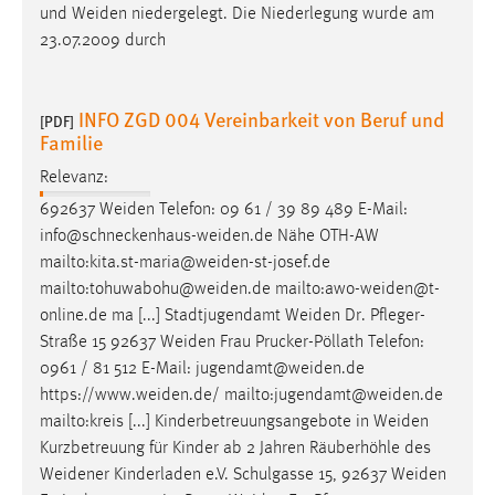
und
Weiden
niedergelegt. Die Niederlegung wurde am
23.07.2009 durch
INFO ZGD 004 Vereinbarkeit von Beruf und
[PDF]
Familie
Relevanz:
692637
Weiden
Telefon: 09 61 / 39 89 489 E-Mail:
info@schneckenhaus-weiden.de
Nähe OTH-AW
mailto:kita.st-maria@weiden-st-josef.de
mailto:tohuwabohu@weiden.de
mailto:awo-weiden@t-
online.de
ma [...] Stadtjugendamt
Weiden
Dr. Pfleger-
Straße 15 92637
Weiden
Frau Prucker-Pöllath Telefon:
0961 / 81 512 E-Mail:
jugendamt@weiden.de
https://www.weiden.de
/
mailto:jugendamt@weiden.de
mailto:kreis [...] Kinderbetreuungsangebote in
Weiden
Kurzbetreuung für Kinder ab 2 Jahren Räuberhöhle des
Weidener
Kinderladen e.V. Schulgasse 15, 92637
Weiden