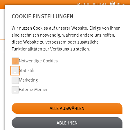
Zum Hauptinhalt springen
MyOTH
Kontakt
DE
COOKIE EINSTELLUNGEN
SUCHE
Wir nutzen Cookies auf unserer Website. Einige von ihnen
sind technisch notwendig, während andere uns helfen,
diese Website zu verbessern oder zusätzliche
JETZT BEWERBEN
Funktionalitäten zur Verfügung zu stellen.
Notwendige Cookies
SUCHE
Statistik
Marketing
FILTER
Externe Medien
Typ
ALLE AUSWÄHLEN
Erstellungsdatum
ABLEHNEN