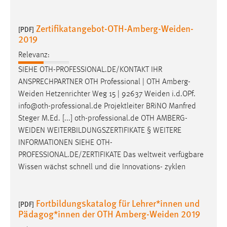
30 Tage
Zertifikatangebot-OTH-Amberg-Weiden-
[PDF]
Chat
2019
Name:
Relevanz:
MibewSessionID, MIBEW_UserID, mibew_locale, mibew-
SIEHE OTH-PROFESSIONAL.DE/KONTAKT IHR
chat-frame-style-5e9dbeb1811c0446
ANSPRECHPARTNER OTH Professional | OTH
Amberg-
Zweck:
Weiden
Hetzenrichter Weg 15 | 92637
Weiden
i.d.OPf.
Wird benötigt um die Chatfunktion nutzen zu können.
info@oth-professional.de Projektleiter BRiNO Manfred
Steger M.Ed. [...] oth-professional.de OTH
AMBERG-
Cookie Laufzeit:
WEIDEN
WEITERBILDUNGSZERTIFIKATE § WEITERE
MibewSessionID, mibew-chat-frame-style-
INFORMATIONEN SIEHE OTH-
5e9dbeb1811c0446 = Sitzungslaufzeit, mibew_locale = 3
PROFESSIONAL.DE/ZERTIFIKATE Das weltweit verfügbare
Jahre, MIBEW_UserID = 1 Jahr
Wissen wächst schnell und die Innovations- zyklen
Login
Fortbildungskatalog für Lehrer*innen und
[PDF]
Name:
Pädagog*innen der OTH Amberg-Weiden 2019
fe_user, be_user, be_lastLoginProvider