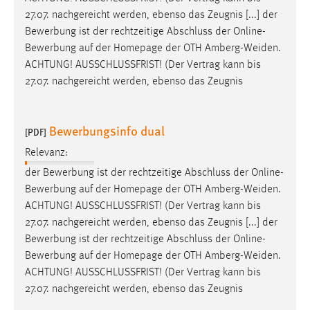
EXTERNE MEDIEN
27.07. nachgereicht werden, ebenso das Zeugnis [...] der
Um Inhalte von Videoplattformen und Social Media
Bewerbung ist der rechtzeitige Abschluss der Online-
Plattformen anzeigen zu können, werden von diesen
Bewerbung auf der Homepage der OTH
Amberg-Weiden
.
externen Medien Cookies gesetzt.
ACHTUNG! AUSSCHLUSSFRIST! (Der Vertrag kann bis
27.07. nachgereicht werden, ebenso das Zeugnis
YouTube
Bewerbungsinfo dual
[PDF]
Vimeo
Relevanz:
der Bewerbung ist der rechtzeitige Abschluss der Online-
Bewerbung auf der Homepage der OTH
Amberg-Weiden
.
ACHTUNG! AUSSCHLUSSFRIST! (Der Vertrag kann bis
27.07. nachgereicht werden, ebenso das Zeugnis [...] der
Bewerbung ist der rechtzeitige Abschluss der Online-
Bewerbung auf der Homepage der OTH
Amberg-Weiden
.
ACHTUNG! AUSSCHLUSSFRIST! (Der Vertrag kann bis
27.07. nachgereicht werden, ebenso das Zeugnis