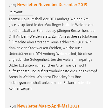
Newsletter November Dezember 2019
[PDF]
Relevanz:
Teams! Jubiläumsball der OTH
Amberg-Weiden
Am
30.11.2019 fand in der Max-Reger-Halle in
Weiden
der
Jubiläumsball zur Feier des 25-jährigen Beste- hens der
OTH
Amberg-Weiden
statt. Zum Anlass dieses Jubiläums
[...] machte aber trotzdem keine schlechte Figur. Wir
danken den Stadtwerken
Weiden
, welche auch
Unterstützer der OTH
Amberg-Weiden
sind, für diese
unglaubliche Gelegenheit, bei der viele ein- zigartige
Bilder [...] unter- schiedlichen Orten war der wohl
aufregendste und außergewöhnlichste die Hans-Schröpf-
Arena in
Weiden
. Wo sonst Eishockeyfans ihre
Lieblingsmannschaft anfeuern und Eiskunstläufer ihr
Können zeigen
Newsletter Maerz-April-Mai 2021
[PDF]