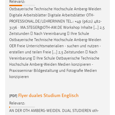
Relevanz:
Zweck:
Ostbayerische Technische Hochschule
Amberg-Weiden
Dieser Cookie ist notwendig um sich an der Website
Digitale Arbeitsblätter Digitale Arbeitsblätter OTH-
einloggen zu können.
PROFESSIONAL.DE/LEHRERINNEN TEL.: +49 (9621) 482-
Cookie Laufzeit:
3136 · MA.STEGER@OTH-AW.DE Workshop Inhalte [...] 2,5
24 Stunden
Zeitstunden  Nach Vereinbarung  Ihre Schule
Ostbayerische Technische Hochschule
Amberg-Weiden
OER Freie Unterrichtsmaterialien - suchen und nutzen -
STATISTIK
erstellen und teilen Freie [...] 2,5 Zeitstunden  Nach
Vereinbarung  Ihre Schule Ostbayerische Technische
Statistik Cookies erfassen Informationen anonym.
Hochschule
Amberg-Weiden
Medien konzipieren -
Diese Informationen helfen uns zu verstehen, wie
Praxisseminar Bildgestaltung und Fotografie Medien
unsere Besucher unsere Website nutzen.
konzipieren
Matomo
Name:
Flyer duales Studium Englisch
[PDF]
_pk_ref, _pk_cvar, _pk_id, _pk_ses
Relevanz:
Zweck:
AN DER OTH
AMBERG-WEIDEN
. DUAL STUDIEREN oth-
Zugriffsstatistik