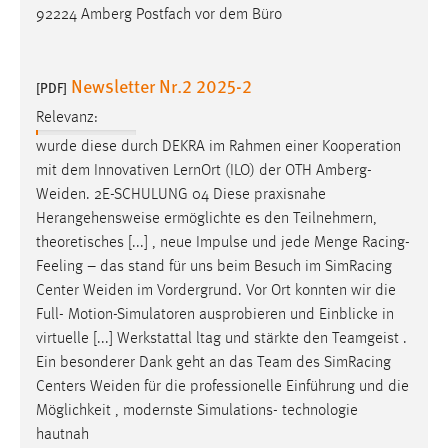
92224 Amberg Postfach vor dem Büro
Newsletter Nr.2 2025-2
[PDF]
Relevanz:
wurde diese durch DEKRA im Rahmen einer Kooperation
mit dem Innovativen LernOrt (ILO) der OTH Amberg-
Weiden
. 2E-SCHULUNG 04 Diese praxisnahe
Herangehensweise ermöglichte es den Teilnehmern,
theoretisches [...] , neue Impulse und jede Menge Racing-
Feeling – das stand für uns beim Besuch im SimRacing
Center
Weiden
im Vordergrund. Vor Ort konnten wir die
Full- Motion-Simulatoren ausprobieren und Einblicke in
virtuelle [...] Werkstattal ltag und stärkte den Teamgeist .
Ein besonderer Dank geht an das Team des SimRacing
Centers
Weiden
für die professionelle Einführung und die
Möglichkeit , modernste Simulations- technologie
hautnah