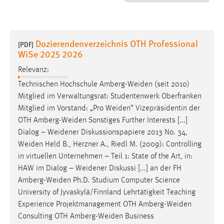
1 Jahr
Performance
Dozierendenverzeichnis OTH Professional
[PDF]
WiSe 2025 2026
Name:
staticfilecache
Relevanz:
Technischen Hochschule
Amberg-Weiden
(seit 2010)
Zweck:
Mitglied im Verwaltungsrat: Studentenwerk Oberfranken
Für performante Seitenauslieferung wird in diesem Cookie
Mitglied im Vorstand: „Pro
Weiden
“ Vizepräsidentin der
gespeichert, ob man eingeloggt ist.
OTH
Amberg-Weiden
Sonstiges Further Interests [...]
Dialog –
Weidener
Diskussionspapiere 2013 No. 34,
Sprachpräferenz
Weiden
Held B., Herzner A., Riedl M. (2009): Controlling
in virtuellen Unternehmen – Teil 1: State of the Art, in:
Name:
HAW im Dialog –
Weidener
Diskussi [...] an der FH
site-language-preference
Amberg-Weiden
Ph.D. Studium Computer Science
Zweck:
University of Jyvaskylä/Finnland Lehrtätigkeit Teaching
Das Cookie speichert die gewählte Sprache der Website.
Experience Projektmanagement OTH
Amberg-Weiden
Cookie Laufzeit:
Consulting OTH
Amberg-Weiden
Business