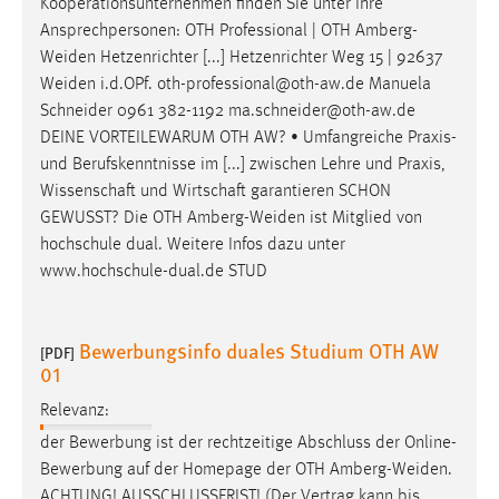
Kooperationsunternehmen finden Sie unter Ihre
Conversion-Tracking
Ansprechpersonen: OTH Professional | OTH
Amberg-
Weiden
Hetzenrichter [...] Hetzenrichter Weg 15 | 92637
Cookie Laufzeit:
Weiden
i.d.OPf. oth-professional@oth-aw.de Manuela
3 Monate
Schneider 0961 382-1192 ma.schneider@oth-aw.de
DEINE VORTEILEWARUM OTH AW? • Umfangreiche Praxis-
Facebook Pixel
und Berufskenntnisse im [...] zwischen Lehre und Praxis,
Wissenschaft und Wirtschaft garantieren SCHON
Name:
GEWUSST? Die OTH
Amberg-Weiden
ist Mitglied von
_fbp
hochschule dual. Weitere Infos dazu unter
Anbieter:
www.hochschule-dual.de STUD
Facebook
Zweck:
Bewerbungsinfo duales Studium OTH AW
[PDF]
Conversion-Tracking
01
Cookie Laufzeit:
Relevanz:
3 Monate
der Bewerbung ist der rechtzeitige Abschluss der Online-
Bewerbung auf der Homepage der OTH
Amberg-Weiden
.
ACHTUNG! AUSSCHLUSSFRIST! (Der Vertrag kann bis