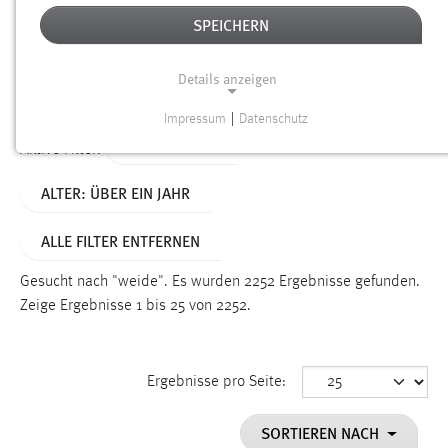
SPEICHERN
Alter
Details anzeigen
SUCHEN
Impressum
|
Datenschutz
NOTWENDIGE COOKIES
TYP: DATEIEN
Aktive Filter:
Notwendige Cookies ermöglichen grundlegende
ALTER: ÜBER EIN JAHR
Funktionen und sind für die einwandfreie Funktion der
Website erforderlich.
ALLE FILTER ENTFERNEN
Einverständnis
Gesucht nach "weide".
Es wurden 2252 Ergebnisse gefunden.
Name:
Zeige Ergebnisse 1 bis 25 von 2252.
cookie_consent
Zweck:
Ergebnisse pro Seite:
Dieser Cookie speichert die ausgewählten Einverständnis-
Optionen des Benutzers
SORTIEREN NACH
Cookie Laufzeit: