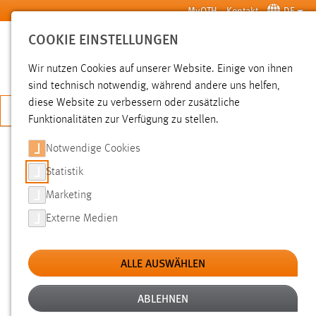
Zum Hauptinhalt springen
MyOTH
Kontakt
DE
COOKIE EINSTELLUNGEN
SUCHE
Wir nutzen Cookies auf unserer Website. Einige von ihnen
sind technisch notwendig, während andere uns helfen,
diese Website zu verbessern oder zusätzliche
JETZT BEWERBEN
Funktionalitäten zur Verfügung zu stellen.
Notwendige Cookies
SUCHE
Statistik
Marketing
FILTER
Externe Medien
Typ
ALLE AUSWÄHLEN
Erstellungsdatum
ABLEHNEN