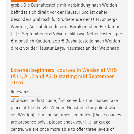
30 Tage
groß . Die Bushaltestelle mit Verbindung nach
Weiden
befindet sich direkt vor der Haustür und ist daher
Chat
besonders praktisch für Studierende der OTH
Amberg-
Weiden
, Auszubildende oder Berufspendler. Eckdaten:
Name:
[...] 1. September 2026 Miete inklusive Nebenkosten: 330
MibewSessionID, MIBEW_UserID, mibew_locale, mibew-
€ monatlich Kaution: 200 € Bushaltestelle nach
Weiden
chat-frame-style-5e9dbeb1811c0446
direkt vor der Haustür Lage: Neustadt an der Waldnaab
Zweck:
Wird benötigt um die Chatfunktion nutzen zu können.
External beginners' courses in Weiden at VHS
Cookie Laufzeit:
(A1.1, A1.2 and A2.1) starting mid September
MibewSessionID, mibew-chat-frame-style-
2026
5e9dbeb1811c0446 = Sitzungslaufzeit, mibew_locale = 3
Relevanz:
Jahre, MIBEW_UserID = 1 Jahr
of places. So first come, first served. - The courses take
place at the the vhs
Weiden-Neustadt
(Luitpoldstraße
Login
24,
Weiden
) - For course times see below (these courses
Name:
are presence only , please check your [...] language
fe_user, be_user, be_lastLoginProvider
centre, we are once more able to offer three levels of