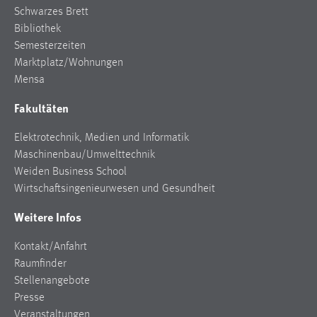
EXTERNE MEDIEN
Schwarzes Brett
Um Inhalte von Videoplattformen und Social Media
Bibliothek
Plattformen anzeigen zu können, werden von diesen
Semesterzeiten
externen Medien Cookies gesetzt.
Marktplatz/Wohnungen
Mensa
YouTube
Fakultäten
Vimeo
Elektrotechnik, Medien und Informatik
Maschinenbau/Umwelttechnik
Weiden Business School
Wirtschaftsingenieurwesen und Gesundheit
Weitere Infos
Kontakt/Anfahrt
Raumfinder
Stellenangebote
Presse
Veranstaltungen