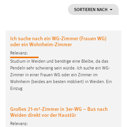
1 Jahr
SORTIEREN NACH
Performance
Name:
Ich suche nach ein WG-Zimmer (Frauen WG)
staticfilecache
oder ein Wohnheim-Zimmer
Zweck:
Relevanz:
Für performante Seitenauslieferung wird in diesem Cookie
Studium in
Weiden
und benötige eine Bleibe, da das
gespeichert, ob man eingeloggt ist.
Pendeln sehr schwierig sein würde. Ich suche ein WG-
Zimmer in einer Frauen WG oder ein Zimmer im
Sprachpräferenz
Wohnheim (beides am besten möbliert) in
Weiden
. Ein
Einzug
Name:
site-language-preference
Zweck:
Großes 21-m²-Zimmer in 3er-WG – Bus nach
Das Cookie speichert die gewählte Sprache der Website.
Weiden direkt vor der Haustür
Cookie Laufzeit:
Relevanz: