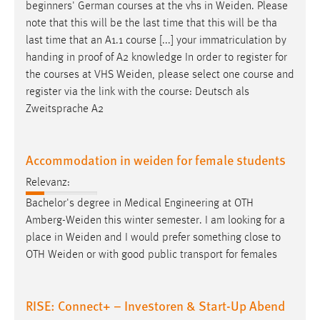
beginners' German courses at the vhs in
Weiden
. Please
Zweck:
note that this will be the last time that this will be tha
Dieser Cookie ist notwendig um sich an der Website
last time that an A1.1 course [...] your immatriculation by
einloggen zu können.
handing in proof of A2 knowledge In order to register for
Cookie Laufzeit:
the courses at VHS
Weiden
, please select one course and
24 Stunden
register via the link with the course: Deutsch als
Zweitsprache A2
STATISTIK
Accommodation in weiden for female students
Statistik Cookies erfassen Informationen anonym.
Diese Informationen helfen uns zu verstehen, wie
Relevanz:
unsere Besucher unsere Website nutzen.
Bachelor's degree in Medical Engineering at OTH
Amberg-Weiden
this winter semester. I am looking for a
Matomo
place in
Weiden
and I would prefer something close to
OTH
Weiden
or with good public transport for females
Name:
_pk_ref, _pk_cvar, _pk_id, _pk_ses
RISE: Connect+ – Investoren & Start-Up Abend
Zweck:
Zugriffsstatistik