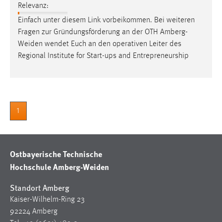
Relevanz:
Cookie Laufzeit:
Einfach unter diesem Link vorbeikommen. Bei weiteren
Max. 13 Monate
Fragen zur Gründungsförderung an der OTH
Amberg-
Weiden
wendet Euch an den operativen Leiter des
Regional Institute for Start-ups and Entrepreneurship
MARKETING
Marketing Cookies werden von Drittanbietern
verwendet, um personalisierte Werbung anzuzeigen.
Sie tun dies, indem sie Besucher über Websites
1
hinweg verfolgen.
Google Ads
Ostbayerische Technische
Name:
Hochschule Amberg-Weiden
_gcl_au
Standort Amberg
Anbieter:
Kaiser-Wilhelm-Ring 23
Google Ireland Limited
92224 Amberg
Zweck: