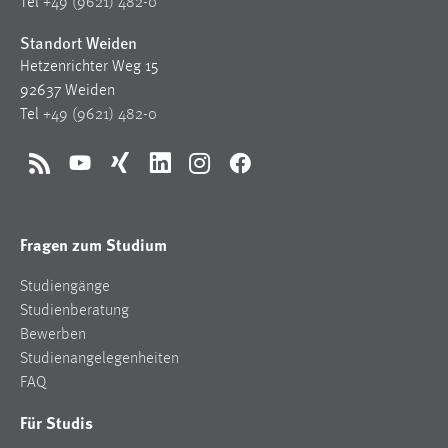
Tel
+49 (9621) 482-0
Conversion-Tracking
Standort Weiden
Cookie Laufzeit:
Hetzenrichter Weg 15
3 Monate
92637 Weiden
Tel
+49 (9621) 482-0
Facebook Pixel
RSS
YouTube
Xing
LinkedIn
Instagram
Facebook
Name:
_fbp
Anbieter:
Fragen zum Studium
Facebook
Studiengänge
Zweck:
Studienberatung
Conversion-Tracking
Bewerben
Cookie Laufzeit:
Studienangelegenheiten
3 Monate
FAQ
Für Studis