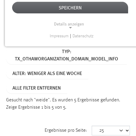
SPEICHERN
Alter
Details anzeigen
SUCHEN
Impressum
|
Datenschutz
NOTWENDIGE COOKIES
Aktive Filter:
TYP:
Notwendige Cookies ermöglichen grundlegende
TX_OTHAWORGANIZATION_DOMAIN_MODEL_INFO
Funktionen und sind für die einwandfreie Funktion der
Website erforderlich.
ALTER: WENIGER ALS EINE WOCHE
Einverständnis
ALLE FILTER ENTFERNEN
Name:
cookie_consent
Gesucht nach "weide".
Es wurden 5 Ergebnisse gefunden.
Zeige Ergebnisse 1 bis 5 von 5.
Zweck:
Dieser Cookie speichert die ausgewählten Einverständnis-
Optionen des Benutzers
Ergebnisse pro Seite:
Cookie Laufzeit: