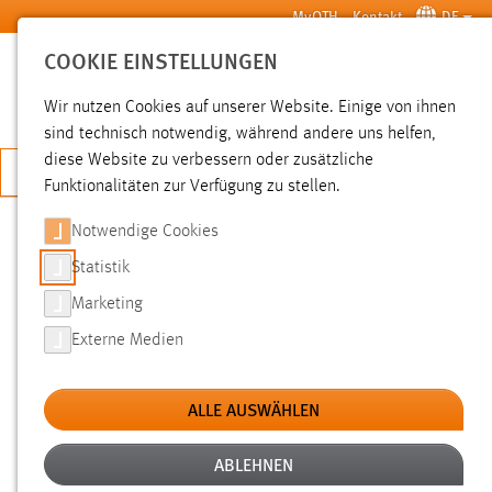
Zum Hauptinhalt springen
MyOTH
Kontakt
DE
COOKIE EINSTELLUNGEN
SUCHE
Wir nutzen Cookies auf unserer Website. Einige von ihnen
sind technisch notwendig, während andere uns helfen,
diese Website zu verbessern oder zusätzliche
JETZT BEWERBEN
Funktionalitäten zur Verfügung zu stellen.
Notwendige Cookies
SUCHE
Statistik
Marketing
FILTER
Externe Medien
Typ
ALLE AUSWÄHLEN
Erstellungsdatum
ABLEHNEN