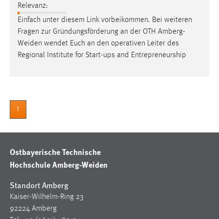
Relevanz:
Cookie Laufzeit:
Einfach unter diesem Link vorbeikommen. Bei weiteren
Max. 13 Monate
Fragen zur Gründungsförderung an der OTH
Amberg-
Weiden
wendet Euch an den operativen Leiter des
Regional Institute for Start-ups and Entrepreneurship
MARKETING
Marketing Cookies werden von Drittanbietern
verwendet, um personalisierte Werbung anzuzeigen.
Sie tun dies, indem sie Besucher über Websites
1
hinweg verfolgen.
Google Ads
Ostbayerische Technische
Name:
Hochschule Amberg-Weiden
_gcl_au
Standort Amberg
Anbieter:
Kaiser-Wilhelm-Ring 23
Google Ireland Limited
92224 Amberg
Zweck: