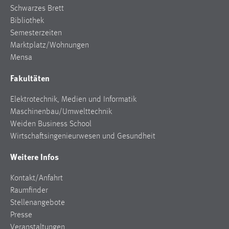
EXTERNE MEDIEN
Schwarzes Brett
Um Inhalte von Videoplattformen und Social Media
Bibliothek
Plattformen anzeigen zu können, werden von diesen
Semesterzeiten
externen Medien Cookies gesetzt.
Marktplatz/Wohnungen
Mensa
YouTube
Fakultäten
Vimeo
Elektrotechnik, Medien und Informatik
Maschinenbau/Umwelttechnik
Weiden Business School
Wirtschaftsingenieurwesen und Gesundheit
Weitere Infos
Kontakt/Anfahrt
Raumfinder
Stellenangebote
Presse
Veranstaltungen