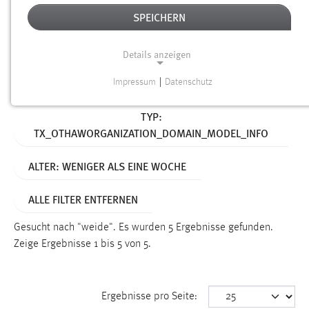
SPEICHERN
Alter
Details anzeigen
SUCHEN
Impressum
|
Datenschutz
NOTWENDIGE COOKIES
Aktive Filter:
TYP:
Notwendige Cookies ermöglichen grundlegende
TX_OTHAWORGANIZATION_DOMAIN_MODEL_INFO
Funktionen und sind für die einwandfreie Funktion der
Website erforderlich.
ALTER: WENIGER ALS EINE WOCHE
Einverständnis
ALLE FILTER ENTFERNEN
Name:
cookie_consent
Gesucht nach "weide".
Es wurden 5 Ergebnisse gefunden.
Zeige Ergebnisse 1 bis 5 von 5.
Zweck:
Dieser Cookie speichert die ausgewählten Einverständnis-
Optionen des Benutzers
Ergebnisse pro Seite:
Cookie Laufzeit: