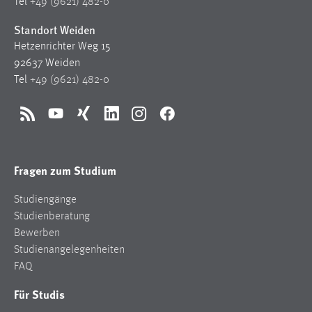
Tel
+49 (9621) 482-0
Conversion-Tracking
Standort Weiden
Cookie Laufzeit:
Hetzenrichter Weg 15
3 Monate
92637 Weiden
Tel
+49 (9621) 482-0
Facebook Pixel
RSS
YouTube
Xing
LinkedIn
Instagram
Facebook
Name:
_fbp
Anbieter:
Fragen zum Studium
Facebook
Studiengänge
Zweck:
Studienberatung
Conversion-Tracking
Bewerben
Cookie Laufzeit:
Studienangelegenheiten
3 Monate
FAQ
Für Studis