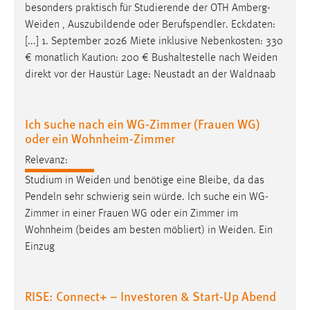
besonders praktisch für Studierende der OTH
Amberg-
Zweck:
Weiden
, Auszubildende oder Berufspendler. Eckdaten:
Dieser Cookie ist notwendig um sich an der Website
[...] 1. September 2026 Miete inklusive Nebenkosten: 330
einloggen zu können.
€ monatlich Kaution: 200 € Bushaltestelle nach
Weiden
Cookie Laufzeit:
direkt vor der Haustür Lage: Neustadt an der Waldnaab
24 Stunden
Ich suche nach ein WG-Zimmer (Frauen WG)
oder ein Wohnheim-Zimmer
STATISTIK
Statistik Cookies erfassen Informationen anonym.
Relevanz:
Diese Informationen helfen uns zu verstehen, wie
Studium in
Weiden
und benötige eine Bleibe, da das
unsere Besucher unsere Website nutzen.
Pendeln sehr schwierig sein würde. Ich suche ein WG-
Zimmer in einer Frauen WG oder ein Zimmer im
Matomo
Wohnheim (beides am besten möbliert) in
Weiden
. Ein
Einzug
Name:
_pk_ref, _pk_cvar, _pk_id, _pk_ses
RISE: Connect+ – Investoren & Start-Up Abend
Zweck:
Zugriffsstatistik