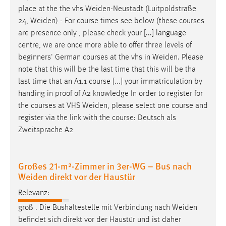
30 Tage
place at the the vhs
Weiden-Neustadt
(Luitpoldstraße
24,
Weiden
) - For course times see below (these courses
Chat
are presence only , please check your [...] language
centre, we are once more able to offer three levels of
Name:
beginners' German courses at the vhs in
Weiden
. Please
MibewSessionID, MIBEW_UserID, mibew_locale, mibew-
note that this will be the last time that this will be tha
chat-frame-style-5e9dbeb1811c0446
last time that an A1.1 course [...] your immatriculation by
Zweck:
handing in proof of A2 knowledge In order to register for
Wird benötigt um die Chatfunktion nutzen zu können.
the courses at VHS
Weiden
, please select one course and
register via the link with the course: Deutsch als
Cookie Laufzeit:
Zweitsprache A2
MibewSessionID, mibew-chat-frame-style-
5e9dbeb1811c0446 = Sitzungslaufzeit, mibew_locale = 3
Jahre, MIBEW_UserID = 1 Jahr
Großes 21-m²-Zimmer in 3er-WG – Bus nach
Weiden direkt vor der Haustür
Login
Relevanz:
Name:
groß . Die Bushaltestelle mit Verbindung nach
Weiden
fe_user, be_user, be_lastLoginProvider
befindet sich direkt vor der Haustür und ist daher