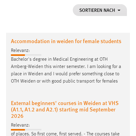
1 Jahr
SORTIEREN NACH
Performance
Name:
Accommodation in weiden for female students
staticfilecache
Relevanz:
Zweck:
Bachelor's degree in Medical Engineering at OTH
Für performante Seitenauslieferung wird in diesem Cookie
gespeichert, ob man eingeloggt ist.
Amberg-Weiden
this winter semester. I am looking for a
place in
Weiden
and I would prefer something close to
OTH
Weiden
or with good public transport for females
Sprachpräferenz
Name:
External beginners' courses in Weiden at VHS
site-language-preference
(A1.1, A1.2 and A2.1) starting mid September
Zweck:
2026
Das Cookie speichert die gewählte Sprache der Website.
Relevanz:
Cookie Laufzeit:
of places. So first come, first served. - The courses take