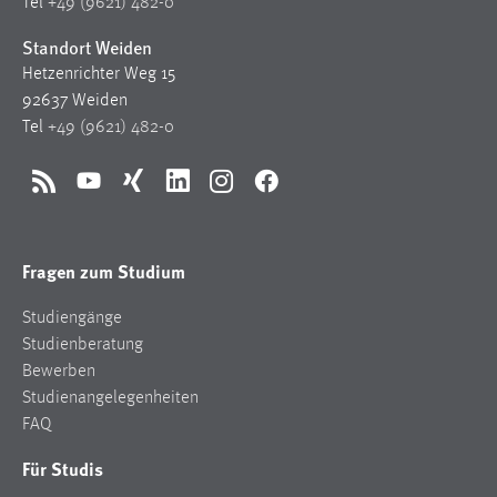
Tel
+49 (9621) 482-0
Conversion-Tracking
Standort Weiden
Cookie Laufzeit:
Hetzenrichter Weg 15
3 Monate
92637 Weiden
Tel
+49 (9621) 482-0
Facebook Pixel
RSS
YouTube
Xing
LinkedIn
Instagram
Facebook
Name:
_fbp
Anbieter:
Fragen zum Studium
Facebook
Studiengänge
Zweck:
Studienberatung
Conversion-Tracking
Bewerben
Cookie Laufzeit:
Studienangelegenheiten
3 Monate
FAQ
Für Studis