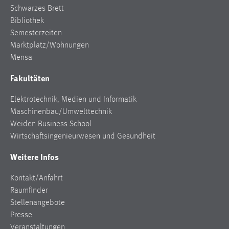
EXTERNE MEDIEN
Schwarzes Brett
Um Inhalte von Videoplattformen und Social Media
Bibliothek
Plattformen anzeigen zu können, werden von diesen
Semesterzeiten
externen Medien Cookies gesetzt.
Marktplatz/Wohnungen
Mensa
YouTube
Fakultäten
Vimeo
Elektrotechnik, Medien und Informatik
Maschinenbau/Umwelttechnik
Weiden Business School
Wirtschaftsingenieurwesen und Gesundheit
Weitere Infos
Kontakt/Anfahrt
Raumfinder
Stellenangebote
Presse
Veranstaltungen