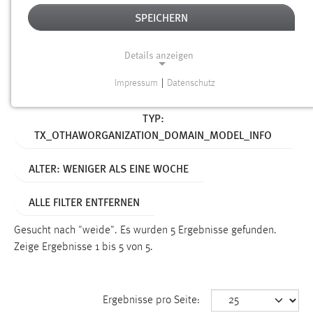
SPEICHERN
Alter
Details anzeigen
SUCHEN
Impressum
|
Datenschutz
NOTWENDIGE COOKIES
Aktive Filter:
TYP:
Notwendige Cookies ermöglichen grundlegende
TX_OTHAWORGANIZATION_DOMAIN_MODEL_INFO
Funktionen und sind für die einwandfreie Funktion der
Website erforderlich.
ALTER: WENIGER ALS EINE WOCHE
Einverständnis
ALLE FILTER ENTFERNEN
Name:
cookie_consent
Gesucht nach "weide".
Es wurden 5 Ergebnisse gefunden.
Zeige Ergebnisse 1 bis 5 von 5.
Zweck:
Dieser Cookie speichert die ausgewählten Einverständnis-
Optionen des Benutzers
Ergebnisse pro Seite:
Cookie Laufzeit: