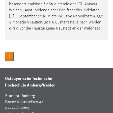
besonders praktisch für Studierende der OTH
Amberg-
Cookie Laufzeit:
Weiden
, Auszubildende oder Berufspendler. Eckdaten:
Max. 13 Monate
[...] 1. September 2026 Miete inklusive Nebenkosten: 330
€ monatlich Kaution: 200 € Bushaltestelle nach
Weiden
direkt vor der Haustür Lage: Neustadt an der Waldnaab
MARKETING
Marketing Cookies werden von Drittanbietern
verwendet, um personalisierte Werbung anzuzeigen.
Sie tun dies, indem sie Besucher über Websites
1
hinweg verfolgen.
Google Ads
Ostbayerische Technische
Name:
Hochschule Amberg-Weiden
_gcl_au
Standort Amberg
Anbieter:
Kaiser-Wilhelm-Ring 23
Google Ireland Limited
92224 Amberg
Zweck: