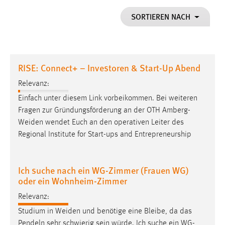
1 Jahr
SORTIEREN NACH
Performance
Name:
RISE: Connect+ – Investoren & Start-Up Abend
staticfilecache
Relevanz:
Zweck:
Einfach unter diesem Link vorbeikommen. Bei weiteren
Für performante Seitenauslieferung wird in diesem Cookie
gespeichert, ob man eingeloggt ist.
Fragen zur Gründungsförderung an der OTH
Amberg-
Weiden
wendet Euch an den operativen Leiter des
Regional Institute for Start-ups and Entrepreneurship
Sprachpräferenz
Name:
Ich suche nach ein WG-Zimmer (Frauen WG)
site-language-preference
oder ein Wohnheim-Zimmer
Zweck:
Relevanz:
Das Cookie speichert die gewählte Sprache der Website.
Studium in
Weiden
und benötige eine Bleibe, da das
Cookie Laufzeit:
Pendeln sehr schwierig sein würde. Ich suche ein WG-