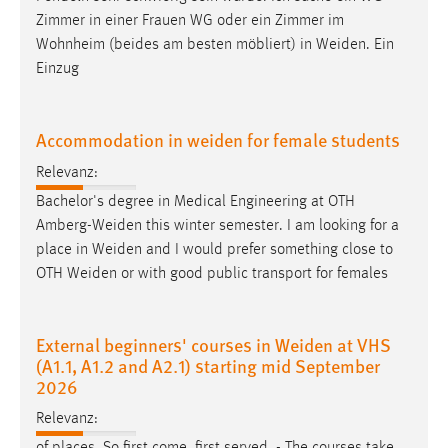
30 Tage
Zimmer in einer Frauen WG oder ein Zimmer im
Wohnheim (beides am besten möbliert) in
Weiden
. Ein
Chat
Einzug
Name:
MibewSessionID, MIBEW_UserID, mibew_locale, mibew-
Accommodation in weiden for female students
chat-frame-style-5e9dbeb1811c0446
Relevanz:
Zweck:
Bachelor's degree in Medical Engineering at OTH
Wird benötigt um die Chatfunktion nutzen zu können.
Amberg-Weiden
this winter semester. I am looking for a
Cookie Laufzeit:
place in
Weiden
and I would prefer something close to
MibewSessionID, mibew-chat-frame-style-
OTH
Weiden
or with good public transport for females
5e9dbeb1811c0446 = Sitzungslaufzeit, mibew_locale = 3
Jahre, MIBEW_UserID = 1 Jahr
External beginners' courses in Weiden at VHS
(A1.1, A1.2 and A2.1) starting mid September
Login
2026
Name:
Relevanz:
fe_user, be_user, be_lastLoginProvider