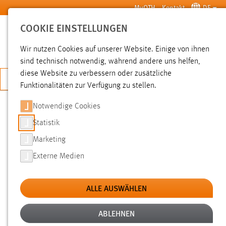
Zum Hauptinhalt springen
MyOTH
Kontakt
DE
COOKIE EINSTELLUNGEN
SUCHE
Wir nutzen Cookies auf unserer Website. Einige von ihnen
sind technisch notwendig, während andere uns helfen,
diese Website zu verbessern oder zusätzliche
JETZT BEWERBEN
Funktionalitäten zur Verfügung zu stellen.
Notwendige Cookies
SUCHE
Statistik
Marketing
FILTER
Externe Medien
Typ
ALLE AUSWÄHLEN
Erstellungsdatum
ABLEHNEN