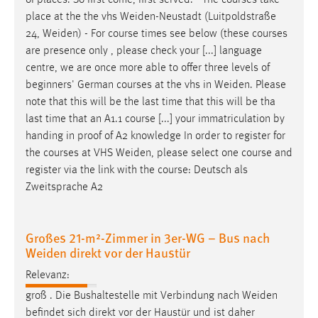
of places. So first come, first served. - The courses take
Zweck:
place at the the vhs
Weiden-Neustadt
(Luitpoldstraße
Dieser Cookie ist notwendig um sich an der Website
24,
Weiden
) - For course times see below (these courses
einloggen zu können.
are presence only , please check your [...] language
Cookie Laufzeit:
centre, we are once more able to offer three levels of
24 Stunden
beginners' German courses at the vhs in
Weiden
. Please
note that this will be the last time that this will be tha
last time that an A1.1 course [...] your immatriculation by
handing in proof of A2 knowledge In order to register for
STATISTIK
the courses at VHS
Weiden
, please select one course and
Statistik Cookies erfassen Informationen anonym.
register via the link with the course: Deutsch als
Diese Informationen helfen uns zu verstehen, wie
Zweitsprache A2
unsere Besucher unsere Website nutzen.
Matomo
Großes 21-m²-Zimmer in 3er-WG – Bus nach
Weiden direkt vor der Haustür
Name:
_pk_ref, _pk_cvar, _pk_id, _pk_ses
Relevanz:
groß . Die Bushaltestelle mit Verbindung nach
Weiden
Zweck:
befindet sich direkt vor der Haustür und ist daher
Zugriffsstatistik