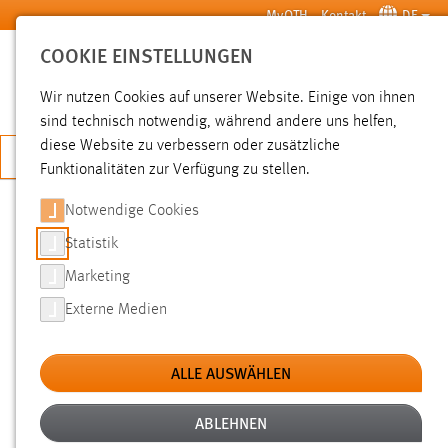
Zum Hauptinhalt springen
MyOTH
Kontakt
DE
COOKIE EINSTELLUNGEN
SUCHE
Wir nutzen Cookies auf unserer Website. Einige von ihnen
sind technisch notwendig, während andere uns helfen,
diese Website zu verbessern oder zusätzliche
JETZT BEWERBEN
Funktionalitäten zur Verfügung zu stellen.
Notwendige Cookies
SUCHE
Statistik
Marketing
FILTER
Externe Medien
Typ
ALLE AUSWÄHLEN
Erstellungsdatum
ABLEHNEN