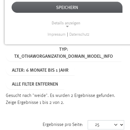
SPEICHERN
Alter
Details anzeigen
SUCHEN
Impressum
|
Datenschutz
NOTWENDIGE COOKIES
Aktive Filter:
TYP:
Notwendige Cookies ermöglichen grundlegende
TX_OTHAWORGANIZATION_DOMAIN_MODEL_INFO
Funktionen und sind für die einwandfreie Funktion der
Website erforderlich.
ALTER: 6 MONATE BIS 1 JAHR
Einverständnis
ALLE FILTER ENTFERNEN
Name:
cookie_consent
Gesucht nach "weide".
Es wurden 2 Ergebnisse gefunden.
Zeige Ergebnisse 1 bis 2 von 2.
Zweck:
Dieser Cookie speichert die ausgewählten Einverständnis-
Optionen des Benutzers
Ergebnisse pro Seite:
Cookie Laufzeit: