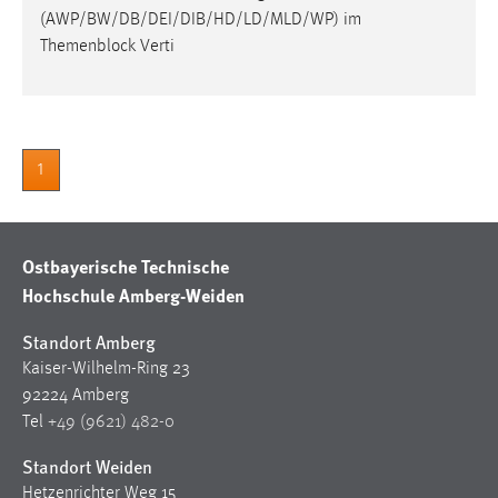
30 Tage
(AWP/BW/DB/DEI/DIB/HD/LD/MLD/WP) im
Themenblock Verti
Chat
Name:
MibewSessionID, MIBEW_UserID, mibew_locale, mibew-
chat-frame-style-5e9dbeb1811c0446
1
Zweck:
Wird benötigt um die Chatfunktion nutzen zu können.
Ostbayerische Technische
Cookie Laufzeit:
Hochschule Amberg-Weiden
MibewSessionID, mibew-chat-frame-style-
5e9dbeb1811c0446 = Sitzungslaufzeit, mibew_locale = 3
Standort Amberg
Jahre, MIBEW_UserID = 1 Jahr
Kaiser-Wilhelm-Ring 23
92224 Amberg
Login
Tel
+49 (9621) 482-0
Name:
Standort Weiden
fe_user, be_user, be_lastLoginProvider
Hetzenrichter Weg 15