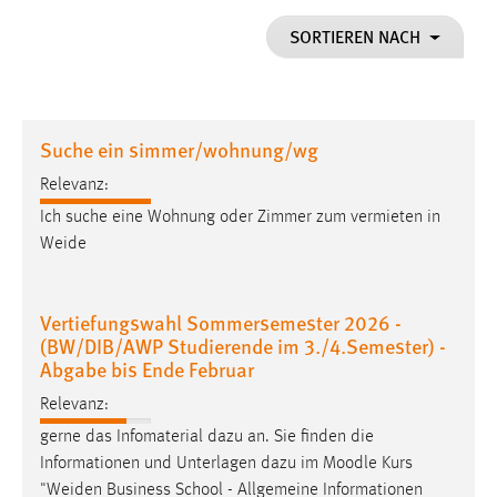
1 Jahr
SORTIEREN NACH
Performance
Name:
Suche ein simmer/wohnung/wg
staticfilecache
Relevanz:
Zweck:
Ich suche eine Wohnung oder Zimmer zum vermieten in
Für performante Seitenauslieferung wird in diesem Cookie
gespeichert, ob man eingeloggt ist.
Weide
Sprachpräferenz
Vertiefungswahl Sommersemester 2026 -
(BW/DIB/AWP Studierende im 3./4.Semester) -
Name:
Abgabe bis Ende Februar
site-language-preference
Relevanz:
Zweck:
gerne das Infomaterial dazu an. Sie finden die
Das Cookie speichert die gewählte Sprache der Website.
Informationen und Unterlagen dazu im Moodle Kurs
Cookie Laufzeit:
"
Weiden
Business School - Allgemeine Informationen