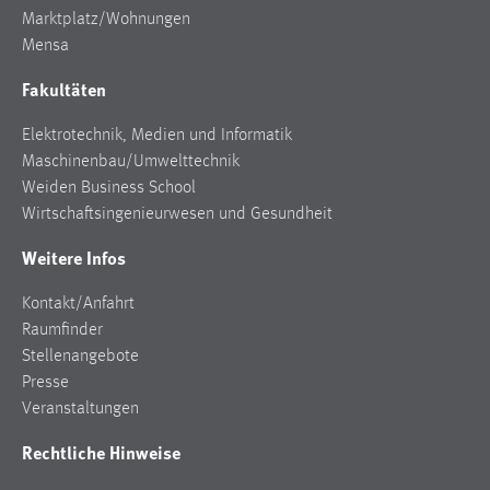
Marktplatz/Wohnungen
Cookie Laufzeit:
Mensa
Max. 13 Monate
Fakultäten
Elektrotechnik, Medien und Informatik
MARKETING
Maschinenbau/Umwelttechnik
Marketing Cookies werden von Drittanbietern
Weiden Business School
verwendet, um personalisierte Werbung anzuzeigen.
Wirtschaftsingenieurwesen und Gesundheit
Sie tun dies, indem sie Besucher über Websites
Weitere Infos
hinweg verfolgen.
Kontakt/Anfahrt
Google Ads
Raumfinder
Stellenangebote
Name:
Presse
_gcl_au
Veranstaltungen
Anbieter:
Google Ireland Limited
Rechtliche Hinweise
Zweck: