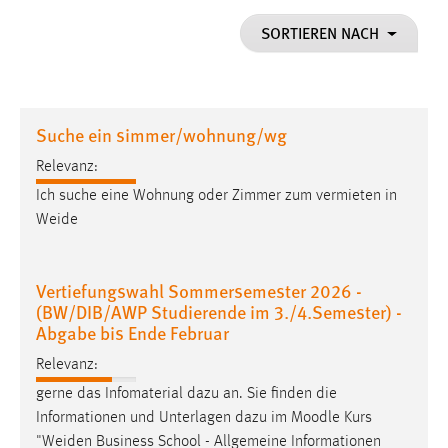
1 Jahr
SORTIEREN NACH
Performance
Name:
Suche ein simmer/wohnung/wg
staticfilecache
Relevanz:
Zweck:
Ich suche eine Wohnung oder Zimmer zum vermieten in
Für performante Seitenauslieferung wird in diesem Cookie
gespeichert, ob man eingeloggt ist.
Weide
Sprachpräferenz
Vertiefungswahl Sommersemester 2026 -
(BW/DIB/AWP Studierende im 3./4.Semester) -
Name:
Abgabe bis Ende Februar
site-language-preference
Relevanz:
Zweck:
gerne das Infomaterial dazu an. Sie finden die
Das Cookie speichert die gewählte Sprache der Website.
Informationen und Unterlagen dazu im Moodle Kurs
Cookie Laufzeit:
"
Weiden
Business School - Allgemeine Informationen