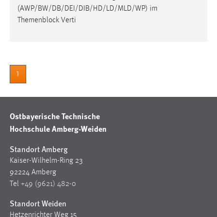
30 Tage
(AWP/BW/DB/DEI/DIB/HD/LD/MLD/WP) im
Themenblock Verti
Chat
Name:
MibewSessionID, MIBEW_UserID, mibew_locale, mibew-
chat-frame-style-5e9dbeb1811c0446
1
Zweck:
Wird benötigt um die Chatfunktion nutzen zu können.
Ostbayerische Technische
Cookie Laufzeit:
Hochschule Amberg-Weiden
MibewSessionID, mibew-chat-frame-style-
5e9dbeb1811c0446 = Sitzungslaufzeit, mibew_locale = 3
Standort Amberg
Jahre, MIBEW_UserID = 1 Jahr
Kaiser-Wilhelm-Ring 23
92224 Amberg
Login
Tel
+49 (9621) 482-0
Name:
Standort Weiden
fe_user, be_user, be_lastLoginProvider
Hetzenrichter Weg 15