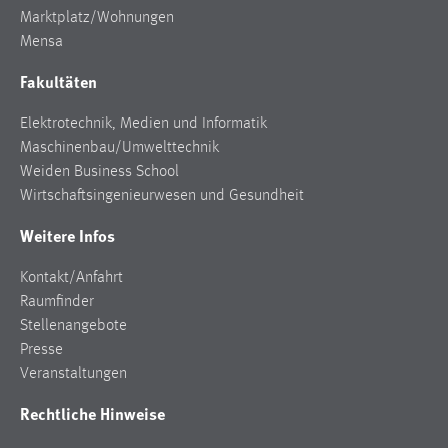
Marktplatz/Wohnungen
Cookie Laufzeit:
Mensa
Max. 13 Monate
Fakultäten
Elektrotechnik, Medien und Informatik
MARKETING
Maschinenbau/Umwelttechnik
Marketing Cookies werden von Drittanbietern
Weiden Business School
verwendet, um personalisierte Werbung anzuzeigen.
Wirtschaftsingenieurwesen und Gesundheit
Sie tun dies, indem sie Besucher über Websites
Weitere Infos
hinweg verfolgen.
Kontakt/Anfahrt
Google Ads
Raumfinder
Stellenangebote
Name:
Presse
_gcl_au
Veranstaltungen
Anbieter:
Google Ireland Limited
Rechtliche Hinweise
Zweck: