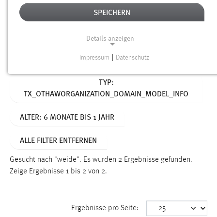
SPEICHERN
Alter
Details anzeigen
SUCHEN
Impressum
|
Datenschutz
NOTWENDIGE COOKIES
Aktive Filter:
TYP:
Notwendige Cookies ermöglichen grundlegende
TX_OTHAWORGANIZATION_DOMAIN_MODEL_INFO
Funktionen und sind für die einwandfreie Funktion der
Website erforderlich.
ALTER: 6 MONATE BIS 1 JAHR
Einverständnis
ALLE FILTER ENTFERNEN
Name:
cookie_consent
Gesucht nach "weide".
Es wurden 2 Ergebnisse gefunden.
Zeige Ergebnisse 1 bis 2 von 2.
Zweck:
Dieser Cookie speichert die ausgewählten Einverständnis-
Optionen des Benutzers
Ergebnisse pro Seite:
Cookie Laufzeit: