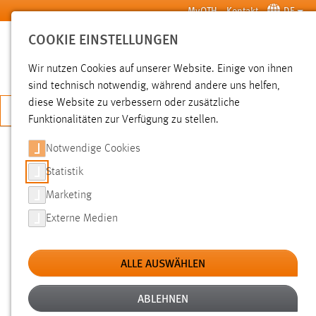
Zum Hauptinhalt springen
MyOTH
Kontakt
DE
COOKIE EINSTELLUNGEN
SUCHE
Wir nutzen Cookies auf unserer Website. Einige von ihnen
sind technisch notwendig, während andere uns helfen,
diese Website zu verbessern oder zusätzliche
JETZT BEWERBEN
Funktionalitäten zur Verfügung zu stellen.
Notwendige Cookies
SUCHE
Statistik
Marketing
FILTER
Externe Medien
Typ
ALLE AUSWÄHLEN
Erstellungsdatum
ABLEHNEN