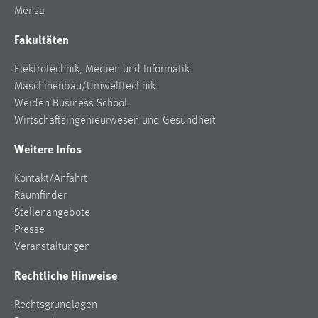
Mensa
Zweck:
Dieser Cookie ist notwendig um sich an der Website
Fakultäten
einloggen zu können.
Cookie Laufzeit:
Elektrotechnik, Medien und Informatik
24 Stunden
Maschinenbau/Umwelttechnik
Weiden Business School
Wirtschaftsingenieurwesen und Gesundheit
STATISTIK
Weitere Infos
Statistik Cookies erfassen Informationen anonym.
Kontakt/Anfahrt
Diese Informationen helfen uns zu verstehen, wie
Raumfinder
unsere Besucher unsere Website nutzen.
Stellenangebote
Matomo
Presse
Veranstaltungen
Name:
Rechtliche Hinweise
_pk_ref, _pk_cvar, _pk_id, _pk_ses
Zweck:
Rechtsgrundlagen
Zugriffsstatistik