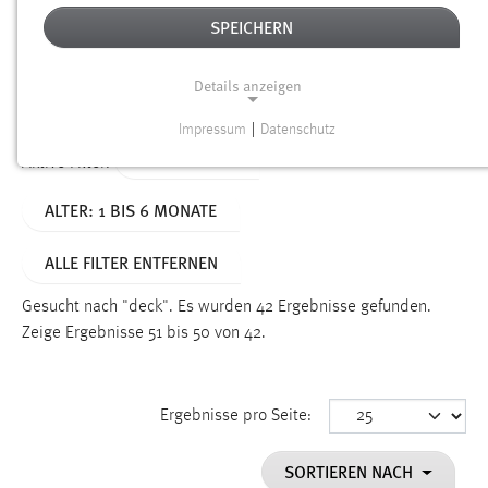
SPEICHERN
Alter
Details anzeigen
SUCHEN
Impressum
|
Datenschutz
NOTWENDIGE COOKIES
TYP: DATEIEN
Aktive Filter:
Notwendige Cookies ermöglichen grundlegende
ALTER: 1 BIS 6 MONATE
Funktionen und sind für die einwandfreie Funktion der
Website erforderlich.
ALLE FILTER ENTFERNEN
Einverständnis
Gesucht nach "deck".
Es wurden 42 Ergebnisse gefunden.
Name:
Zeige Ergebnisse 51 bis 50 von 42.
cookie_consent
Zweck:
Ergebnisse pro Seite:
Dieser Cookie speichert die ausgewählten Einverständnis-
Optionen des Benutzers
SORTIEREN NACH
Cookie Laufzeit: