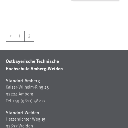
1 Jahr
Performance
Name:
«
1
2
staticfilecache
Zweck:
Für performante Seitenauslieferung wird in diesem Cookie
Ostbayerische Technische
gespeichert, ob man eingeloggt ist.
Hochschule Amberg-Weiden
Sprachpräferenz
Standort Amberg
Kaiser-Wilhelm-Ring 23
Name:
92224 Amberg
site-language-preference
Tel
+49 (9621) 482-0
Zweck:
Standort Weiden
Das Cookie speichert die gewählte Sprache der Website.
Hetzenrichter Weg 15
Cookie Laufzeit:
92637 Weiden