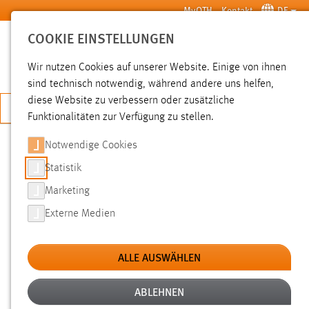
Zum Hauptinhalt springen
MyOTH
Kontakt
DE
COOKIE EINSTELLUNGEN
SUCHE
Wir nutzen Cookies auf unserer Website. Einige von ihnen
sind technisch notwendig, während andere uns helfen,
diese Website zu verbessern oder zusätzliche
JETZT BEWERBEN
Funktionalitäten zur Verfügung zu stellen.
Notwendige Cookies
SUCHE
Statistik
Marketing
FILTER
Externe Medien
Typ
ALLE AUSWÄHLEN
Erstellungsdatum
ABLEHNEN