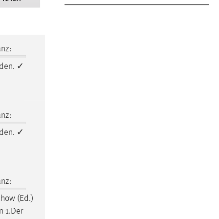
nz:
den. ✓
nz:
den. ✓
nz:
chow (Ed.)
n 1.Der