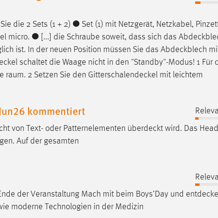
Sie die 2 Sets (1 + 2) ● Set (1) mit Netzgerät, Netzkabel, Pinze
el
micro. ● [...] die Schraube soweit, dass sich das
Abdeckble
ich ist. In der neuen Position müssen Sie das
Abdeckblech
mi
eckel
schaltet die Waage nicht in den "Standby"-Modus! 1 Für 
­ raum. 2 Setzen Sie den
Gitterschalendeckel
mit leichtem
 Jun26 kommentiert
Releva
nicht von Text- oder Patternelementen
überdeckt
wird. Das Head
eigen. Auf der gesamten
Releva
Ende der Veranstaltung Mach mit beim Boys’Day und
entdeck
wie moderne Technologien in der Medizin