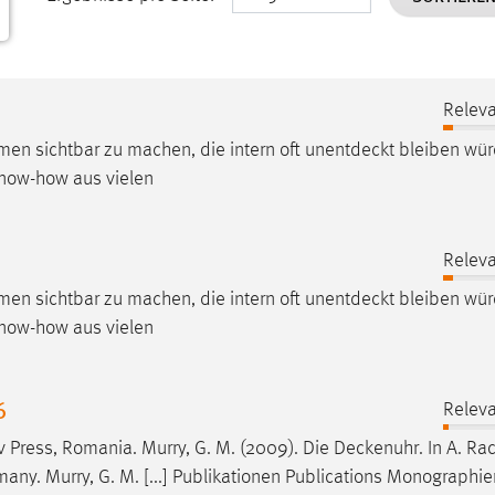
Releva
men sichtbar zu machen, die intern oft
unentdeckt
bleiben wür
Know-how aus vielen
Releva
men sichtbar zu machen, die intern oft
unentdeckt
bleiben wür
Know-how aus vielen
6
Releva
v Press, Romania. Murry, G. M. (2009). Die
Deckenuhr
. In A. Ra
ny. Murry, G. M. [...] Publikationen Publications Monographie