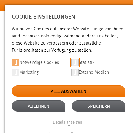
Zum Hauptinhalt springen
COOKIE EINSTELLUNGEN
Wir nutzen Cookies auf unserer Website. Einige von ihnen
sind technisch notwendig, während andere uns helfen,
diese Website zu verbessern oder zusätzliche
SUCHE
Funktionalitäten zur Verfügung zu stellen.
Notwendige Cookies
Statistik
Marketing
Externe Medien
ALLE AUSWÄHLEN
TYP: DATEIEN
ALTER: 1 BIS 6 MONATE
Aktive Filter:
ABLEHNEN
SPEICHERN
Gesucht nach "deck".
Es wurden 42 Ergebnisse gefunden.
Z
Details anzeigen