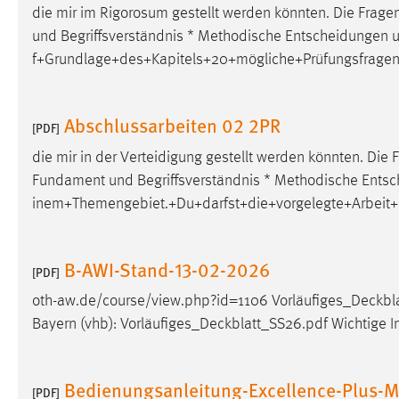
die mir im Rigorosum gestellt werden könnten. Die Frage
Cookie Laufzeit:
MibewSessionID, mibew-chat-frame-
und Begriffsverständnis * Methodische Entscheidungen u
style-5e9dbeb1811c0446 =
Sitzungslaufzeit, mibew_locale = 3
f+Grundlage+des+Kapitels+20+mögliche+Prüfungsfrag
Jahre, MIBEW_UserID = 1 Jahr
Abschlussarbeiten 02 2PR
[PDF]
Login
die mir in der Verteidigung gestellt werden könnten. Die
Name:
fe_user, be_user, be_lastLoginProvider
Fundament und Begriffsverständnis * Methodische Entsc
Zweck:
Dieser Cookie ist notwendig um sich an
inem+Themengebiet.+Du+darfst+die+vorgelegte+Arbeit+
der Website einloggen zu können.
Cookie Laufzeit:
24 Stunden
B-AWI-Stand-13-02-2026
[PDF]
oth-aw.de/course/view.php?id=1106
Vorläufiges_Deckbl
STATISTIK
Bayern (vhb):
Vorläufiges_Deckblatt_SS26.pdf
Wichtige I
Statistik Cookies erfassen Informationen anonym.
Diese Informationen helfen uns zu verstehen, wie
Bedienungsanleitung-Excellence-Plus-M
[PDF]
unsere Besucher unsere Website nutzen.