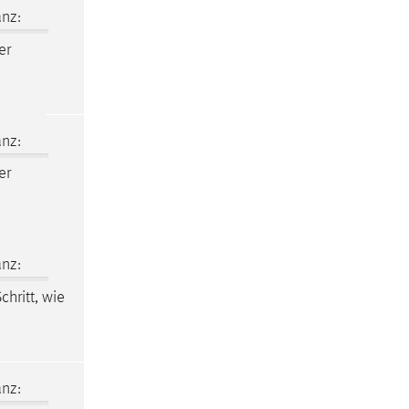
nz:
er
nz:
er
nz:
Schritt, wie
nz: