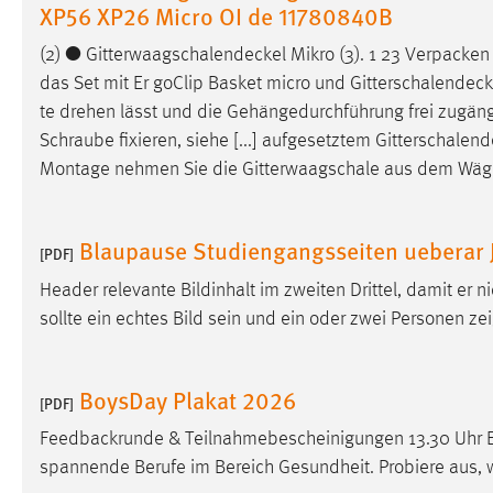
XP56 XP26 Micro OI de 11780840B
Matomo
(2) ●
Gitterwaagschalendeckel
Mikro (3). 1 23 Verpacken 
das Set mit Er­ goClip Basket micro und
Gitterschalendeck
Name:
_pk_ref, _pk_cvar, _pk_id, _pk_ses
te drehen lässt und die Gehängedurchführung frei zugängl
Zweck:
Zugriffsstatistik
Schraube fixieren, siehe [...] aufgesetztem
Gitterschalend
Montage nehmen Sie die Gitterwaagschale aus dem Wäge
Cookie Laufzeit:
Max. 13 Monate
Blaupause Studiengangsseiten ueberar
[PDF]
MARKETING
Header relevante Bildinhalt im zweiten Drittel, damit er 
Marketing Cookies werden von Drittanbietern
sollte ein echtes Bild sein und ein oder zwei Personen z
verwendet, um personalisierte Werbung anzuzeigen.
Sie tun dies, indem sie Besucher über Websites
hinweg verfolgen.
BoysDay Plakat 2026
[PDF]
Google Ads
Feedbackrunde & Teilnahmebescheinigungen 13.30 Uhr 
spannende Berufe im Bereich Gesundheit. Probiere aus, 
Name:
_gcl_au