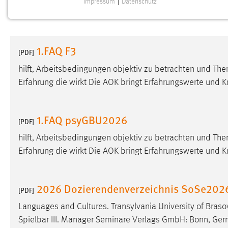
Impressum
|
Datenschutz
NOTWENDIGE COOKIES
Notwendige Cookies ermöglichen grundlegende
Funktionen und sind für die einwandfreie Funktion der
1.FAQ F3
Website erforderlich.
[PDF]
hilft, Arbeitsbedingungen objektiv zu betrachten und The
Einverständnis
Erfahrung die wirkt Die AOK bringt Erfahrungswerte und 
Name:
cookie_consent
Zweck:
Dieser Cookie speichert die
1.FAQ psyGBU2026
[PDF]
ausgewählten Einverständnis-Optionen
des Benutzers
hilft, Arbeitsbedingungen objektiv zu betrachten und The
Erfahrung die wirkt Die AOK bringt Erfahrungswerte und 
Cookie Laufzeit:
1 Jahr
Performance
2026 Dozierendenverzeichnis SoSe202
[PDF]
Name:
Languages and Cultures. Transylvania University of Braso
staticfilecache
Spielbar III. Manager Seminare Verlags GmbH: Bonn, Germa
Zweck:
Für performante Seitenauslieferung wird