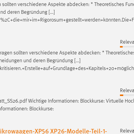
n sollten verschiedene Aspekte
abdecken
: * Theoretisches Fu
nd deren Begründung [...]
en%2C+die+mir+im+Rigorosum+gestellt+werden+könnten.Die+
Releva
 Fragen sollten verschiedene Aspekte
abdecken
: * Theoretische
heidungen und deren Begründung [...]
kritisieren.+Erstelle+auf+Grundlage+des+Kapitels+20+mögl
Releva
att_SS26.pdf
Wichtige Informationen: Blockkurse: Virtuelle Ho
nformationen: Blockkurse:
ikrowaagen-XP56 XP26-Modelle-Teil-1-
Releva