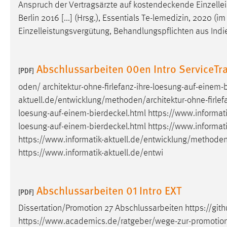
Anspruch der Vertragsärzte auf
kostendeckende
Einzelle
in diesem Cookie gespeichert, ob man
Berlin 2016 [...] (Hrsg.), Essentials Te-lemedizin, 2020 (
eingeloggt ist.
Einzelleistungsvergütung, Behandlungspflichten aus Ind
Sprachpräferenz
Abschlussarbeiten 00en Intro ServiceTr
Name:
site-language-preference
[PDF]
oden/
architektur-ohne-firlefanz-ihre-loesung-auf-einem-
Zweck:
Das Cookie speichert die gewählte
Sprache der Website.
aktuell.de/entwicklung/methoden/architektur-ohne-firlef
loesung-auf-einem-bierdeckel.html
https://www.informati
Cookie Laufzeit:
30 Tage
loesung-auf-einem-bierdeckel.html
https://www.informatik
https://www.informatik-aktuell.de/entwicklung/methoden/
Chat
https://www.informatik-aktuell.de/entwi
Name:
MibewSessionID, MIBEW_UserID,
mibew_locale, mibew-chat-frame-style-
Abschlussarbeiten 01 Intro EXT
5e9dbeb1811c0446
[PDF]
Dissertation/Promotion 27 Abschlussarbeiten https://gi
Zweck:
Wird benötigt um die Chatfunktion
nutzen zu können.
https://www.academics.de/ratgeber/wege-zur-promotion Sp