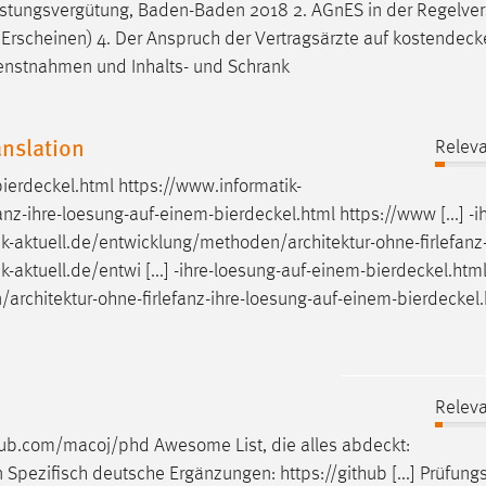
istungsvergütung, Baden-Baden 2018 2. AGnES in der Regelver
im Erscheinen) 4. Der Anspruch der Vertragsärzte auf
kostendeck
ienstnahmen und Inhalts- und Schrank
anslation
Releva
bierdeckel.html
https://www.informatik-
anz-ihre-loesung-auf-einem-bierdeckel.html
https://www [...] -i
k-aktuell.de/entwicklung/methoden/architektur-ohne-firlefanz-
-aktuell.de/entwi [...] -ihre-loesung-auf-einem-bierdeckel.htm
architektur-ohne-firlefanz-ihre-loesung-auf-einem-bierdeckel
Releva
thub.com/macoj/phd Awesome List, die alles
abdeckt
:
ezifisch deutsche Ergänzungen: https://github [...] Prüfungs