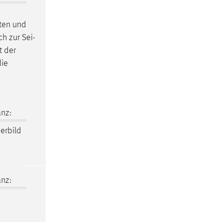
tten und
ch
zur Sei­
t der
die
nz:
erbild
nz:
e