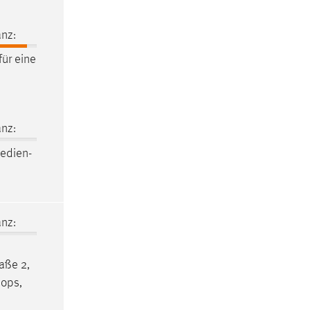
nz:
für eine
nz:
medien-
nz:
raße 2,
hops,