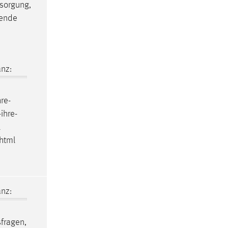
sorgung,
ende
nz:
hre-
ihre-
l
.html
nz:
fragen,