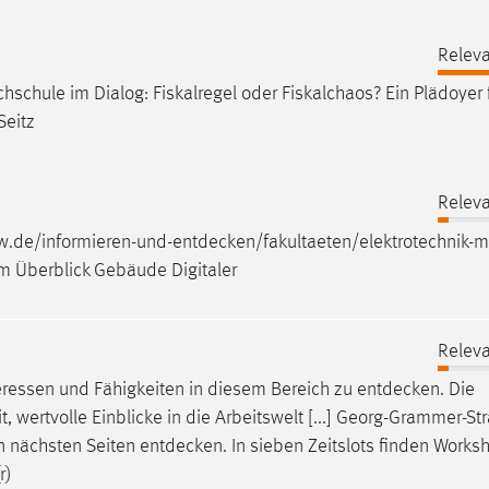
Releva
chule im Dialog: Fiskalregel oder Fiskalchaos? Ein Plädoyer 
Seitz
Releva
w.de/informieren-und-entdecken/fakultaeten/elektrotechnik-
m Überblick Gebäude Digitaler
W
Releva
eressen und Fähigkeiten in diesem Bereich zu
entdecken
. Die
, wertvolle Einblicke in die Arbeitswelt [...] Georg-Grammer-St
 nächsten Seiten
entdecken
. In sieben Zeitslots finden Works
r)