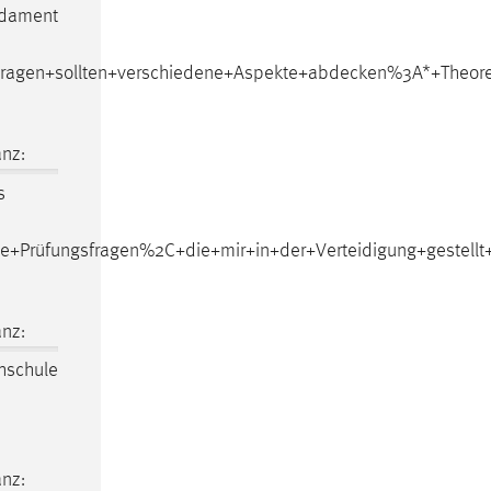
ndament
Fragen+sollten+verschiedene+Aspekte+abdecken%3A*+Theor
nz:
s
iche+Prüfungsfragen%2C+die+mir+in+der+Verteidigung+gest
nz:
chschule
nz: