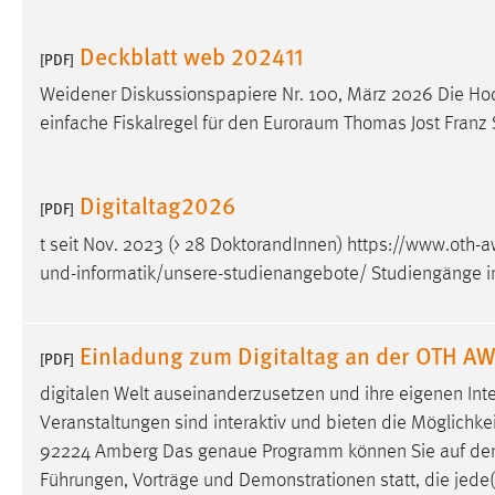
Anbieter:
Google Ireland Limited
Deckblatt web 202411
[PDF]
Zweck:
Conversion-Tracking
Weidener Diskussionspapiere Nr. 100, März 2026 Die Hochs
Cookie Laufzeit:
3 Monate
einfache Fiskalregel für den Euroraum Thomas Jost Franz 
Facebook Pixel
Digitaltag2026
[PDF]
Name:
_fbp
t seit Nov. 2023 (> 28 DoktorandInnen)
https://www.oth-a
Anbieter:
Facebook
und-informatik/unsere-studienangebote
/ Studiengänge i
Zweck:
Conversion-Tracking
Cookie Laufzeit:
3 Monate
Einladung zum Digitaltag an der OTH A
[PDF]
digitalen Welt auseinanderzusetzen und ihre eigenen Int
Veranstaltungen sind interaktiv und bieten die Möglichkeit
EXTERNE MEDIEN
92224 Amberg Das genaue Programm können Sie auf den
Um Inhalte von Videoplattformen und Social Media
Führungen, Vorträge und Demonstrationen statt, die jede(
Plattformen anzeigen zu können, werden von diesen